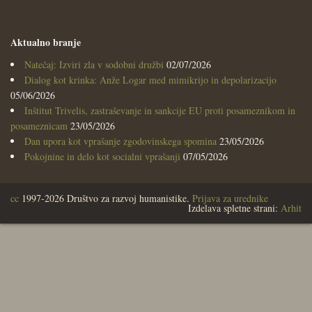
Aktualno branje
Natečaj: Izviri zla v sodobni družbi
02/07/2026
Dialog kot krinka: Anže Logar med mimikrijo in depolarizacijo
05/06/2026
Inštitut Trivelis, zastraševanje in sankcije EU proti posameznikom in
posameznicam
23/05/2026
Dan upora kot vprašanje zgodovinskega spomina
23/05/2026
Pokojnine in delo kot socialni vprašanji
07/05/2026
cc
1997-2026 Društvo za razvoj humanistike.
Prijava za urednike
Izdelava spletne strani:
Arhit