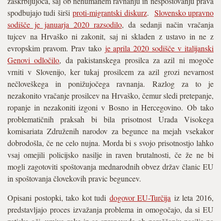
zaskrbljujoča, saj ob nehumanem ravnanju in nespoštovanju prava
spodbujajo tudi širši
proti-migrantski diskurz
.
Slovensko upravno
sodišče je januarja 2020 razsodilo
, da sedanji način vračanja
tujcev na Hrvaško ni zakonit, saj ni skladen z ustavo in ne z
evropskim pravom. Prav tako
je aprila 2020 sodišče v italijanski
Genovi odločilo
, da pakistanskega prosilca za azil ni mogoče
vrniti v Slovenijo, ker tukaj prosilcem za azil grozi nevarnost
nečloveškega in ponižujočega ravnanja. Razlog za to je
nezakonito vračanje prosilcev na Hrvaško, čemur sledi pretepanje,
ropanje in nezakoniti izgoni v Bosno in Hercegovino. Ob tako
problematičnih praksah bi bila prisotnost Urada Visokega
komisariata Združenih narodov za begunce na mejah vsekakor
dobrodošla, če ne celo nujna. Morda bi s svojo prisotnostjo lahko
vsaj omejili policijsko nasilje in raven brutalnosti, če že ne bi
mogli zagotoviti spoštovanja mednarodnih obvez držav članic EU
in spoštovanja človekovih pravic beguncev.
Opisani postopki, tako kot tudi
dogovor EU-Turčija
iz leta 2016,
predstavljajo proces izvažanja problema in omogočajo, da si EU