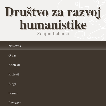
Društvo za razvoj
humanistike
Zofijini ljubimci
Naslovna
O nas
Kontakti
Projekti
Blogi
Forum
Povezave