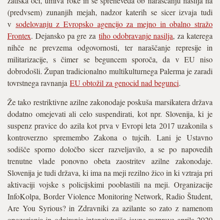
zatiska oči, umiva roke in se spreneveda ob naraščanju nasilja na
(predvsem) zunanjih mejah, nadzor katerih se sicer izvaja tudi
v
sodelovanju z Evropsko agencijo za mejno in obalno stražo
Frontex
. Dejansko pa gre za
tiho odobravanje nasilja
, za katerega
nihče ne prevzema odgovornosti, ter naraščanje represije in
militarizacije, s čimer se beguncem sporoča, da v EU niso
dobrodošli. Župan tradicionalno multikulturnega Palerma je zaradi
tovrstnega ravnanja
EU obtožil za genocid nad begunci
.
Že tako restriktivne azilne zakonodaje poskuša marsikatera država
dodatno omejevati ali celo suspendirati, kot npr. Slovenija, ki je
suspenz pravice do azila kot prva v Evropi leta 2017 uzakonila s
kontroverzno spremembo Zakona o tujcih. Lani je Ustavno
sodišče sporno določbo sicer razveljavilo, a se po napovedih
trenutne vlade ponovno obeta zaostritev azilne zakonodaje.
Slovenija je tudi država, ki ima na meji rezilno žico in ki vztraja pri
aktivaciji vojske s policijskimi pooblastili na meji. Organizacije
InfoKolpa, Border Violence Monitoring Network, Radio Študent,
Are You Syrious? in Zdravniki za azilante so zato z namenom
opozarjanja in odpiranja intenzivnejše javne razprave aprila 2020