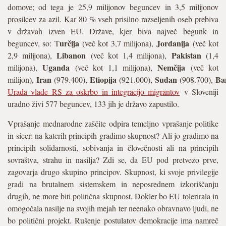
domove; od tega je 25,9 milijonov beguncev in 3,5 milijonov
prosilcev za azil. Kar 80 % vseh prisilno razseljenih oseb prebiva
v državah izven EU. Države, kjer biva največ begunk in
určija
Jordanija
beguncev, so: T
(več kot 3,7 milijona),
(več kot
Libanon
Pakistan
2,9 milijona),
(več kot 1,4 milijona),
(1,4
Uganda
Nemčija
milijona),
(več kot 1,1 milijona),
(več kot
Iran
Etiopija
Sudan
Ba
milijon),
(979.400),
(921.000),
(908.700),
Urada vlade RS za oskrbo in integracijo migrantov
v Sloveniji
uradno živi 577 beguncev, 133 jih je državo zapustilo.
Vprašanje mednarodne zaščite odpira temeljno vprašanje politike
in sicer: na katerih principih gradimo skupnost? Ali jo gradimo na
principih solidarnosti, sobivanja in človečnosti ali na principih
sovraštva, strahu in nasilja? Zdi se, da EU pod pretvezo prve,
zagovarja drugo skupino principov. Skupnost, ki svoje privilegije
gradi na brutalnem sistemskem in neposrednem izkoriščanju
drugih, ne more biti politična skupnost. Dokler bo EU tolerirala in
omogočala nasilje na svojih mejah ter neenako obravnavo ljudi, ne
bo politični projekt. Rušenje postulatov demokracije ima namreč