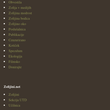
Obvestila
Zofija v medijih
Zofijina modrost
Zofijina bodica
Zofijino oko
Poslušalnica
Publikacije
Cenzurirano
Kotiček
Speculum
Ekologija
Filmsko
Donirajte
Zofijini.net
Zofijini
Sekcija UTD
Učilnica