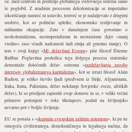
oz. med centrom in periferijo globalnega svetovnega sistema samo
še poglobil. Z uradnim procesom dekolonizacije se imperialno
izkoriščanje namreč ni ustavilo, temveč se je nadaljevalo z drugimi
sredstvi, kot so politične spletke, ekonomsko izsiljevanje in
militantne okupacije. Zato v današnjem času govorimo o
neokolonializmu, neoimperializmu in neorasizmu (kjer »manj
vredno« raso včasih nadomesti tudi etnija ali gmotno stanje). O
tem v svoji knjigi »
Mi, državljani Evrope
« piše filozof Étienne
Balibar. Poglavitna posledica tega dolgega procesa sistemske
demontaže določenih držav oziroma »
razdržavljanja zavoljo
interesov globaliziranega kapitalizma
«, kot se izrazi filozof Alain
Badiou, je veliko število ljudi (predvsem iz Sirije, Afganistana,
Iraka, Irana, Pakistana, držav nekdanje Sovjetske zveze, afriških
držav), ki so prisiljeni zapustiti svoje domove in se, v veliki večini
primerov potisnjeni v roke tihotapcev, podati na življenjsko
nevarno pot v boljše življenje.
EU se ponaša s »
skupnim evropskim azilnim sistemom
«, ki pa ne
omogoča civiliziranega, demokratičnega in legalnega načina, da