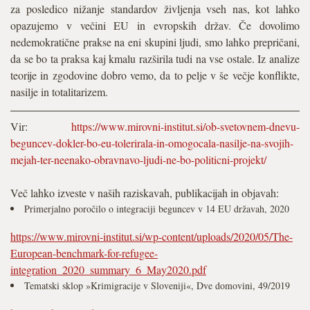
za posledico nižanje standardov življenja vseh nas, kot lahko
opazujemo v večini EU in evropskih držav. Če dovolimo
nedemokratične prakse na eni skupini ljudi, smo lahko prepričani,
da se bo ta praksa kaj kmalu razširila tudi na vse ostale. Iz analize
teorije in zgodovine dobro vemo, da to pelje v še večje konflikte,
nasilje in totalitarizem.
Vir:
https://www.mirovni-institut.si/ob-svetovnem-dnevu-
beguncev-dokler-bo-eu-tolerirala-in-omogocala-nasilje-na-svojih-
mejah-ter-neenako-obravnavo-ljudi-ne-bo-politicni-projekt/
Več lahko izveste v naših raziskavah, publikacijah in objavah:
Primerjalno poročilo o integraciji beguncev v 14 EU državah, 2020
https://www.mirovni-institut.si/wp-content/uploads/2020/05/The-
European-benchmark-for-refugee-
integration_2020_summary_6_May2020.pdf
Tematski sklop »Krimigracije v Sloveniji«, Dve domovini, 49/2019