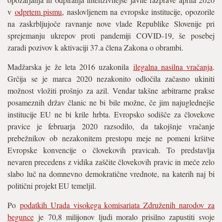
v
odprtem pismu
, naslovljenem na evropske institucije, opozorile
na zaskrbljujoče ravnanje nove vlade Republike Slovenije pri
sprejemanju ukrepov proti pandemiji COVID-19, še posebej
zaradi pozivov k aktivaciji 37.a člena Zakona o obrambi.
Madžarska je že leta 2016 uzakonila
ilegalna nasilna vračanja
.
Grčija se je marca 2020 nezakonito odločila začasno ukiniti
možnost vložiti prošnjo za azil. Vendar takšne arbitrarne prakse
posameznih držav članic ne bi bile možne, če jim najuglednejše
institucije EU ne bi krile hrbta. Evropsko sodišče za človekove
pravice je februarja 2020 razsodilo, da takojšnje vračanje
prebežnikov ob nezakonitem prestopu meje ne pomeni kršitve
Evropske konvencije o človekovih pravicah. To predstavlja
nevaren precedens z vidika zaščite človekovih pravic in meče zelo
slabo luč na domnevno demokratične vrednote, na katerih naj bi
politični projekt EU temeljil.
Po
podatkih Urada visokega komisariata Združenih narodov za
begunce
je 70,8 milijonov ljudi moralo prisilno zapustiti svoje