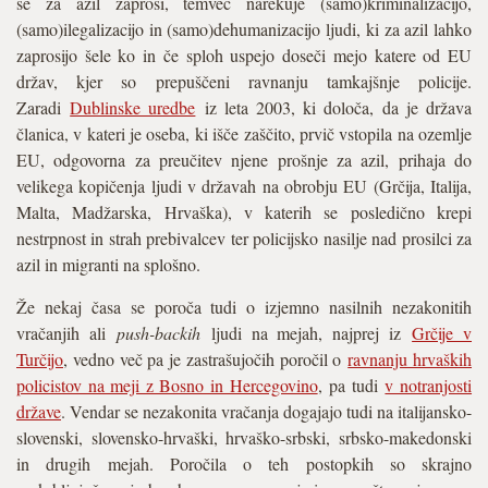
se za azil zaprosi, temveč narekuje (samo)kriminalizacijo,
(samo)ilegalizacijo in (samo)dehumanizacijo ljudi, ki za azil lahko
zaprosijo šele ko in če sploh uspejo doseči mejo katere od EU
držav, kjer so prepuščeni ravnanju tamkajšnje policije.
Zaradi
Dublinske uredbe
iz leta 2003, ki določa, da je država
članica, v kateri je oseba, ki išče zaščito, prvič vstopila na ozemlje
EU, odgovorna za preučitev njene prošnje za azil, prihaja do
velikega kopičenja ljudi v državah na obrobju EU (Grčija, Italija,
Malta, Madžarska, Hrvaška), v katerih se posledično krepi
nestrpnost in strah prebivalcev ter policijsko nasilje nad prosilci za
azil in migranti na splošno.
Že nekaj časa se poroča tudi o izjemno nasilnih nezakonitih
vračanjih ali
push-backih
ljudi na mejah, najprej iz
Grčije v
Turčijo
, vedno več pa je zastrašujočih poročil o
ravnanju hrvaških
policistov na meji z Bosno in Hercegovino
,
pa tudi
v notranjosti
države
. Vendar se nezakonita vračanja dogajajo tudi na italijansko-
slovenski, slovensko-hrvaški, hrvaško-srbski, srbsko-makedonski
in drugih mejah. Poročila o teh postopkih so skrajno