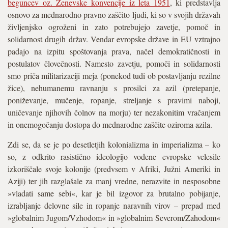
beguncev oz. Ženevske konvencije iz leta 1951
, ki predstavlja
osnovo za mednarodno pravno zaščito ljudi, ki so v svojih državah
življenjsko ogroženi in zato potrebujejo zavetje, pomoč in
solidarnost drugih držav. Vendar evropske države in EU vztrajno
padajo na izpitu spoštovanja prava, načel demokratičnosti in
postulatov človečnosti. Namesto zavetju, pomoči in solidarnosti
smo priča militarizaciji meja (ponekod tudi ob postavljanju rezilne
žice), nehumanemu ravnanju s prosilci za azil (pretepanje,
poniževanje, mučenje, ropanje, streljanje s pravimi naboji,
uničevanje njihovih čolnov na morju) ter nezakonitim vračanjem
in onemogočanju dostopa do mednarodne zaščite oziroma azila.
Zdi se, da se je po desetletjih kolonializma in imperializma – ko
so, z odkrito rasistično ideologijo vodene evropske velesile
izkoriščale svoje kolonije (predvsem v Afriki, Južni Ameriki in
Aziji) ter jih razglašale za manj vredne, nerazvite in nesposobne
»vladati same sebi«, kar je bil izgovor za brutalno pobijanje,
izrabljanje delovne sile in ropanje naravnih virov – prepad med
»globalnim Jugom/Vzhodom« in »globalnim Severom/Zahodom«