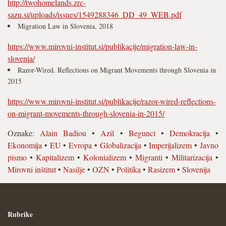
http://twohomelands.zrc-
sazu.si/uploads/issues/1549288346_DD_49_WEB.pdf
Migration Law in Slovenia, 2018
https://www.mirovni-institut.si/publikacije/migration-law-in-
slovenia/
Razor-Wired. Reflections on Migrant Movements through Slovenia in
2015
https://www.mirovni-institut.si/publikacije/razor-wired-reflections-
on-migrant-movements-through-slovenia-in-2015/
Oznake:
Alain Badiou
•
Azil
•
Begunci
•
Demokracija
•
Ekonomija
•
EU
•
Evropa
•
Globalizacija
•
Imperijalizem
•
Javno
pismo
•
Kapitalizem
•
Kolonializem
•
Migranti
•
Militarizacija
•
Mirovni inštitut
•
Nasilje
•
OZN
•
Politika
•
Rasizem
•
Slovenija
Rubrike