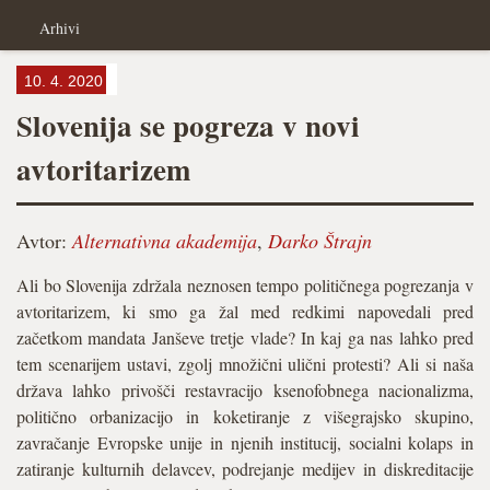
Arhivi
10. 4. 2020
Slovenija se pogreza v novi
avtoritarizem
Avtor:
Alternativna akademija
,
Darko Štrajn
Ali bo Slovenija zdržala neznosen tempo političnega pogrezanja v
avtoritarizem, ki smo ga žal med redkimi napovedali pred
začetkom mandata Janševe tretje vlade? In kaj ga nas lahko pred
tem scenarijem ustavi, zgolj množični ulični protesti? Ali si naša
država lahko privošči restavracijo ksenofobnega nacionalizma,
politično orbanizacijo in koketiranje z višegrajsko skupino,
zavračanje Evropske unije in njenih institucij, socialni kolaps in
zatiranje kulturnih delavcev, podrejanje medijev in diskreditacije