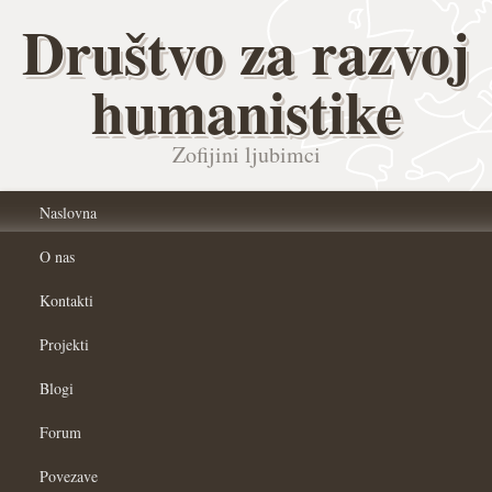
Društvo za razvoj
humanistike
Zofijini ljubimci
Naslovna
O nas
Kontakti
Projekti
Blogi
Forum
Povezave