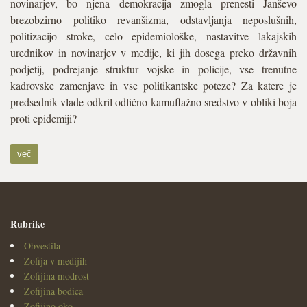
novinarjev, bo njena demokracija zmogla prenesti Janševo
brezobzirno politiko revanšizma, odstavljanja neposlušnih,
politizacijo stroke, celo epidemiološke, nastavitve lakajskih
urednikov in novinarjev v medije, ki jih dosega preko državnih
podjetij, podrejanje struktur vojske in policije, vse trenutne
kadrovske zamenjave in vse politikantske poteze? Za katere je
predsednik vlade odkril odlično kamuflažno sredstvo v obliki boja
proti epidemiji?
več
Rubrike
Obvestila
Zofija v medijih
Zofijina modrost
Zofijina bodica
Zofijino oko