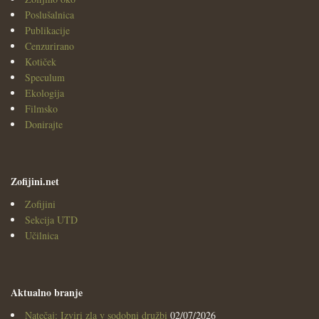
Poslušalnica
Publikacije
Cenzurirano
Kotiček
Speculum
Ekologija
Filmsko
Donirajte
Zofijini.net
Zofijini
Sekcija UTD
Učilnica
Aktualno branje
Natečaj: Izviri zla v sodobni družbi
02/07/2026