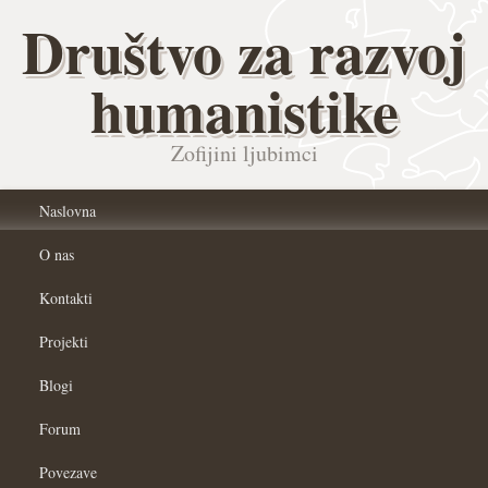
Društvo za razvoj
humanistike
Zofijini ljubimci
Naslovna
O nas
Kontakti
Projekti
Blogi
Forum
Povezave