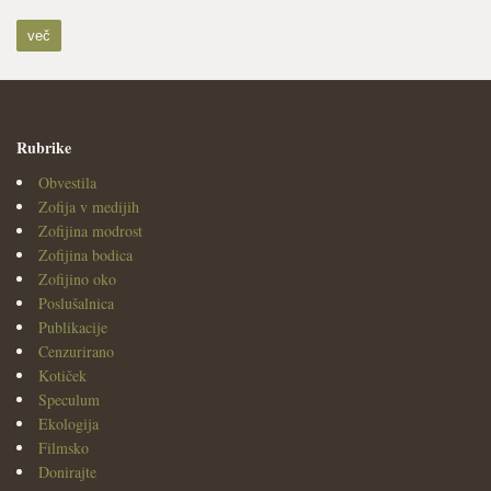
več
Rubrike
Obvestila
Zofija v medijih
Zofijina modrost
Zofijina bodica
Zofijino oko
Poslušalnica
Publikacije
Cenzurirano
Kotiček
Speculum
Ekologija
Filmsko
Donirajte