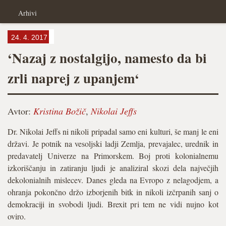
Arhivi
24. 4. 2017
‘Nazaj z nostalgijo, namesto da bi
zrli naprej z upanjem‘
Avtor:
Kristina Božič
,
Nikolai Jeffs
Dr. Nikolai Jeffs ni nikoli pripadal samo eni kulturi, še manj le eni
državi. Je potnik na vesoljski ladji Zemlja, prevajalec, urednik in
predavatelj Univerze na Primorskem. Boj proti kolonialnemu
izkoriščanju in zatiranju ljudi je analiziral skozi dela največjih
dekolonialnih mislecev. Danes gleda na Evropo z nelagodjem, a
ohranja pokončno držo izborjenih bitk in nikoli izčrpanih sanj o
demokraciji in svobodi ljudi. Brexit pri tem ne vidi nujno kot
oviro.