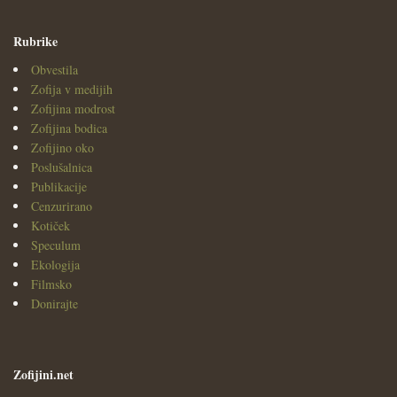
Rubrike
Obvestila
Zofija v medijih
Zofijina modrost
Zofijina bodica
Zofijino oko
Poslušalnica
Publikacije
Cenzurirano
Kotiček
Speculum
Ekologija
Filmsko
Donirajte
Zofijini.net