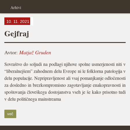
Arhivi
10. 11. 2021
Gejfraj
Avtor:
Matjaž Gruden
Sovraštvo do soljudi na podlagi njihove spolne usmerjenosti niti v
“liberalnejšem” zahodnem delu Evrope ni le folklorna patologija v
delu populacije. Nepripravljenost ali vsaj pomanjkanje odločenosti
za dosledno in brezkompromisno zagotavljanje enakopravnosti in
spoštovanja človeškega dostojanstva vseh je še kako prisotno tudi
v delu političnega mainstreama
več