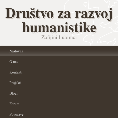
Društvo za razvoj
humanistike
Zofijini ljubimci
Naslovna
O nas
Kontakti
Projekti
Blogi
Forum
Povezave