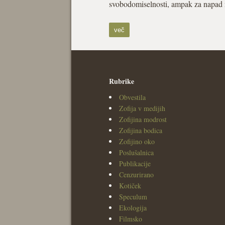
svobodomiselnosti, ampak za napad
več
Rubrike
Obvestila
Zofija v medijih
Zofijina modrost
Zofijina bodica
Zofijino oko
Poslušalnica
Publikacije
Cenzurirano
Kotiček
Speculum
Ekologija
Filmsko