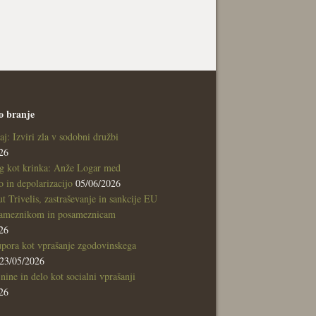
o branje
aj: Izviri zla v sodobni družbi
26
g kot krinka: Anže Logar med
 in depolarizacijo
05/06/2026
tut Trivelis, zastraševanje in sankcije EU
sameznikom in posameznicam
26
pora kot vprašanje zgodovinskega
23/05/2026
nine in delo kot socialni vprašanji
26