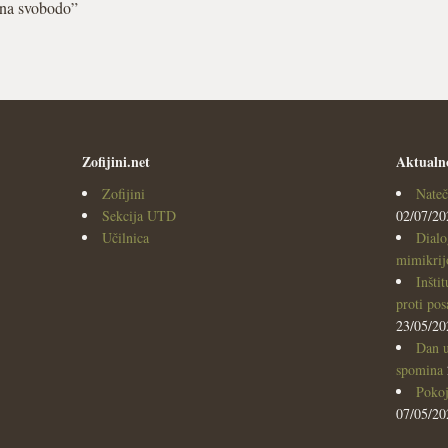
 na svobodo”
Zofijini.net
Aktualn
Zofijini
Nateč
Sekcija UTD
02/07/20
Učilnica
Dialo
mimikrijo
Inšti
proti po
23/05/20
Dan u
spomina
Pokoj
07/05/20