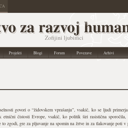
ICA
vo za razvoj human
Zofijini ljubimci
Projekti
Blogi
Forum
Povezave
Arhivi
nosti govori o “židovskem vprašanju”, vsakič, ko se ljudi primerja z z
tnični čistosti Evrope, vsakič, ko politik širi rasistična sporočila, 
e to zgodi, gre za pljuvanje na spomin na žrtve in za tlakovanje poti