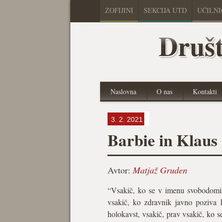
ZOFIJINI
SEKCIJA UTD
UČILN
Društ
Naslovna
O nas
Kontakti
3. 2. 2021
Barbie in Klaus
Avtor:
Matjaž Gruden
“Vsakič, ko se v imenu svobodomisel
vsakič, ko zdravnik javno poziva k e
holokavst, vsakič, prav vsakič, ko s