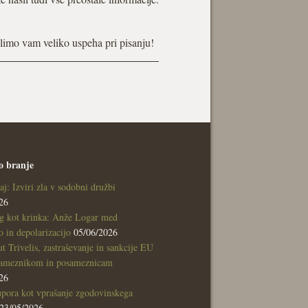
Želimo vam veliko uspeha pri pisanju!
o branje
aj: Izviri zla v sodobni družbi
26
g kot krinka: Anže Logar med
 in depolarizacijo
05/06/2026
tut Trivelis, zastraševanje in sankcije EU
sameznikom in posameznicam
26
pora kot vprašanje zgodovinskega
23/05/2026