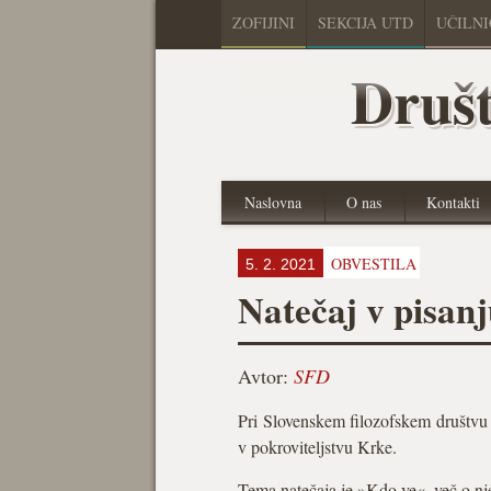
ZOFIJINI
SEKCIJA UTD
UČILN
Društ
Naslovna
O nas
Kontakti
OBVESTILA
5. 2. 2021
Natečaj v pisan
Avtor:
SFD
Pri Slovenskem filozofskem društvu s
v pokroviteljstvu Krke.
Tema natečaja je »Kdo ve«, več o njej