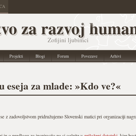
ICA
vo za razvoj human
Zofijini ljubimci
Projekti
Blogi
Forum
Povezave
Arhivi
ju eseja za mlade: »Kdo ve?«
e z zadovoljstvom pridružujemo Slovenski matici pri organizaciji nagr
 in o predlogu za inspiracijo pa si oglejte v
priloženi datoteki
, kjer bos