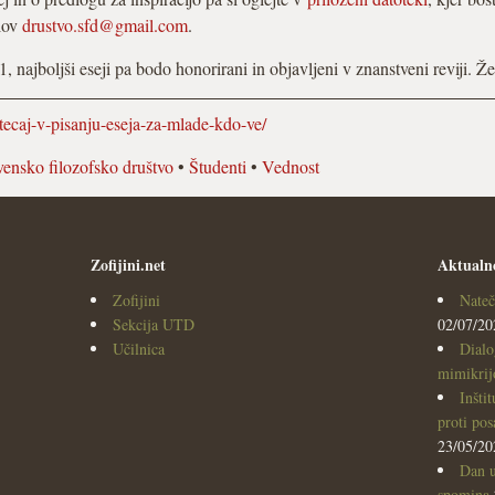
slov
drustvo.sfd@gmail.com
.
1, najboljši eseji pa bodo honorirani in objavljeni v znanstveni reviji. 
tecaj-v-pisanju-eseja-za-mlade-kdo-ve/
vensko filozofsko društvo
•
Študenti
•
Vednost
Zofijini.net
Aktualn
Zofijini
Nateč
Sekcija UTD
02/07/20
Učilnica
Dialo
mimikrijo
Inšti
proti po
23/05/20
Dan u
spomina