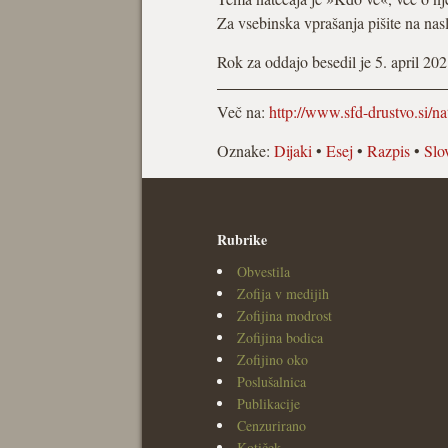
Za vsebinska vprašanja pišite na na
Rok za oddajo besedil je 5. april 202
Več na:
http://www.sfd-drustvo.si/na
Oznake:
Dijaki
•
Esej
•
Razpis
•
Slo
Rubrike
Obvestila
Zofija v medijih
Zofijina modrost
Zofijina bodica
Zofijino oko
Poslušalnica
Publikacije
Cenzurirano
Kotiček