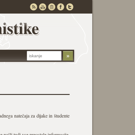
istike
adnega natečaja za dijake in študente
te našli tudi vse preostale informacije.