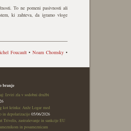
žnosti. To ne pomeni pasivnosti ali
istem, ki zahteva, da igramo vloge
chel Foucault
•
Noam Chomsky
•
o branje
aj: Izviri zla v sodobni družbi
26
g kot krinka: Anže Logar med
 in depolarizacijo
05/06/2026
tut Trivelis, zastraševanje in sankcije EU
sameznikom in posameznicam