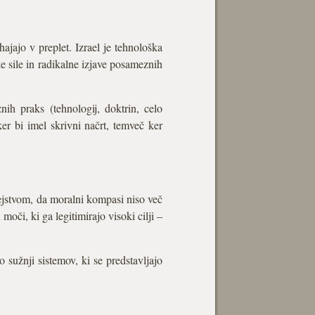
ajajo v preplet. Izrael je tehnološka
ke sile in radikalne izjave posameznih
znih praks (tehnologij, doktrin, celo
er bi imel skrivni načrt, temveč ker
ejstvom, da moralni kompasi niso več
či, ki ga legitimirajo visoki cilji –
sužnji sistemov, ki se predstavljajo