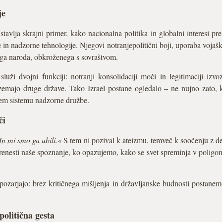
je
vlja skrajni primer, kako nacionalna politika in globalni interesi preh
 in nadzorne tehnologije. Njegovi notranjepolitični boji, uporaba vojaš
nega naroda, obkroženega s sovraštvom.
uži dvojni funkciji: notranji konsolidaciji moči in legitimaciji izvo
emajo druge države. Tako Izrael postane ogledalo – ne nujno zato, k
ršem sistemu nadzorne družbe.
či
In mi smo ga ubili.«
S tem ni pozival k ateizmu, temveč k soočenju z d
sti naše spoznanje, ko opazujemo, kako se svet spreminja v poligon mo
zarjajo: brez kritičnega mišljenja in državljanske budnosti postanemo 
politična gesta