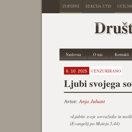
ZOFIJINI
SEKCIJA UTD
UČILN
Društ
Naslovna
O nas
Kontakti
CENZURIRANO
6. 10. 2025
Ljubi svojega s
Avtor:
Anja Juhant
»Ljubíte svoje sovražnike in molít
(Evangelij po Mateju 5,44)