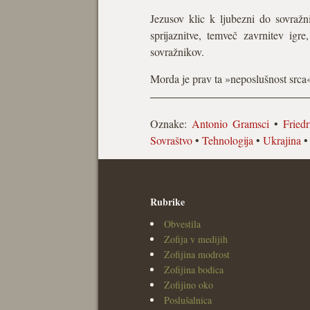
Jezusov klic k ljubezni do sovražn
sprijaznitve, temveč zavrnitev ig
sovražnikov.
Morda je prav ta »neposlušnost srca« 
Oznake:
Antonio Gramsci
•
Fried
Sovraštvo
•
Tehnologija
•
Ukrajina
Rubrike
Obvestila
Zofija v medijih
Zofijina modrost
Zofijina bodica
Zofijino oko
Poslušalnica