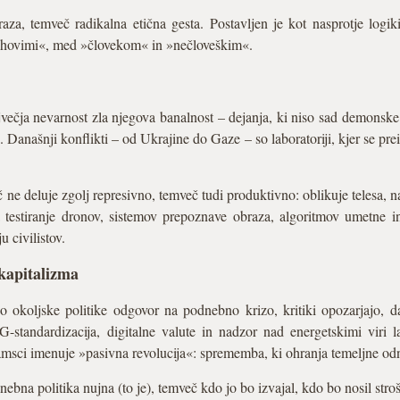
raza, temveč radikalna etična gesta. Postavljen je kot nasprotje log
jihovimi«, med »človekom« in »nečloveškim«.
večja nevarnost zla njegova banalnost – dejanja, ki niso sad demonske
Današnji konflikti – od Ukrajine do Gaze – so laboratoriji, kjer se prei
ne deluje zgolj represivno, temveč tudi produktivno: oblikuje telesa, n
 testiranje dronov, sistemov prepoznave obraza, algoritmov umetne i
 civilistov.
 kapitalizma
o okoljske politike odgovor na podnebno krizo, kritiki opozarjajo, d
standardizacija, digitalne valute in nadzor nad energetskimi viri l
ramsci imenuje »pasivna revolucija«: sprememba, ki ohranja temeljne od
dnebna politika nujna (to je), temveč kdo jo bo izvajal, kdo bo nosil stro