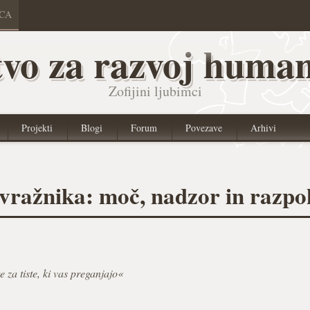
ICA
vo za razvoj human
Zofijini ljubimci
Projekti
Blogi
Forum
Povezave
Arhivi
ovražnika: moč, nadzor in razp
e za tiste, ki vas preganjajo«