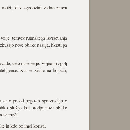
iki moči, ki v zgodovini vedno znova
 volje, temveč rutinskega izvrševanja
zkušajo nove oblike nasilja, hkrati pa
avade, celo naše želje. Vojna ni zgolj
nteligence. Kar se začne na bojišču,
a se v praksi pogosto sprevračajo v
ahko služijo kot orodja nove oblike
nose moči.
ške in kdo bo imel koristi.