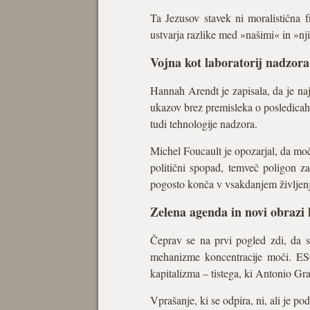
Ta Jezusov stavek ni moralistična f
ustvarja razlike med »našimi« in »n
Vojna kot laboratorij nadzora
Hannah Arendt je zapisala, da je naj
ukazov brez premisleka o posledicah. 
tudi tehnologije nadzora.
Michel Foucault je opozarjal, da moč 
politični spopad, temveč poligon za
pogosto konča v vsakdanjem življenju
Zelena agenda in novi obrazi
Čeprav se na prvi pogled zdi, da s
mehanizme koncentracije moči. ESG-
kapitalizma – tistega, ki Antonio G
Vprašanje, ki se odpira, ni, ali je po