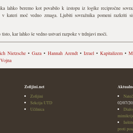
ika lahko beremo kot povabilo k izstopu iz logike recipročne sovra
re, v kateri moč vedno zmaga. Ljubiti sovražnika pomeni razkriti s
tisto, kar lahko še vedno ustvari razpoke v trdnjavi moči.
rich Nietzsche
•
Gaza
•
Hannah Arendt
•
Izrael
•
Kapitalizem
•
Mi
•
Vojna
Zofijini.net
Aktualn
Zofijini
Nateč
Sekcija UTD
02/07/20
Učilnica
Dialo
mimikrijo
Inšti
proti po