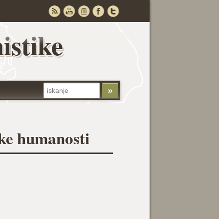
istike
oke humanosti