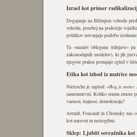
Izrael kot primer radikalizaci
Dogajanje na Bližnjem vzhodu predsta
velesila, posebej na področju vojaške
politikov ustvarjajo podobo izolira
Ta »narativ oblegane trdnjave« pa sl
zakonodajnih modelov), ki jih prevz
njegove prakse postajajo zgled v ši
Etika kot izhod iz matrice mo
Nietzsche je zapisal:
»Bog je mrtev. 
samoumevni. Koliko sramu zmore prene
varnost, trajnost, demokracija?
Arendt, Foucault in Chomsky nas opo
kot naravni in neizogibni.
Sklep: Ljubiti sovražnika kot 