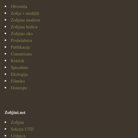
Obvestila
Zofija v medijih
Zofijina modrost
Zofijina bodica
Zofijino oko
Poslušalnica
Publikacije
Cenzurirano
Kotiček
Speculum
Ekologija
Filmsko
Donirajte
Zofijini.net
Zofijini
Sekcija UTD
Učilnica