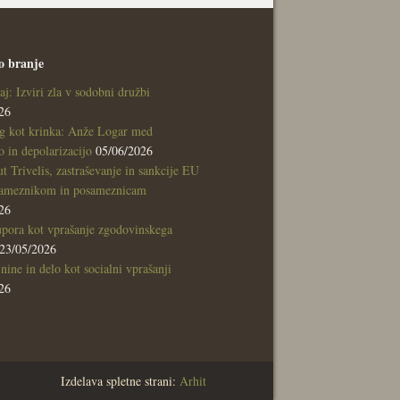
o branje
aj: Izviri zla v sodobni družbi
26
g kot krinka: Anže Logar med
 in depolarizacijo
05/06/2026
tut Trivelis, zastraševanje in sankcije EU
sameznikom in posameznicam
26
pora kot vprašanje zgodovinskega
23/05/2026
nine in delo kot socialni vprašanji
26
Izdelava spletne strani:
Arhit