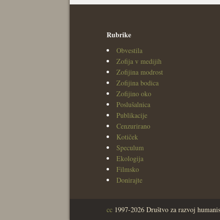
Rubrike
Obvestila
Zofija v medijih
Zofijina modrost
Zofijina bodica
Zofijino oko
Poslušalnica
Publikacije
Cenzurirano
Kotiček
Speculum
Ekologija
Filmsko
Donirajte
cc
1997-2026 Društvo za razvoj humanis