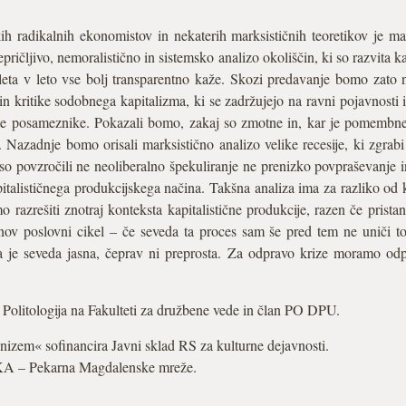
kih radikalnih ekonomistov in nekaterih marksističnih teoretikov je m
repričljivo, nemoralistično in sistemsko analizo okoliščin, ki so razvita 
 leta v leto vse bolj transparentno kaže. Skozi predavanje bomo zato n
 in kritike sodobnega kapitalizma, ki se zadržujejo na ravni pojavnosti
gate posameznike. Pokazali bomo, zakaj so zmotne in, kar je pomembne
 Nazadnje bomo orisali marksistično analizo velike recesije, ki zgrabi
iso povzročili ne neoliberalno špekuliranje ne prenizko povpraševanje
italističnega produkcijskega načina. Takšna analiza ima za razliko od 
o razrešiti znotraj konteksta kapitalistične produkcije, razen če pri
 nov poslovni cikel – če seveda ta proces sam še pred tem ne uniči t
va je seveda jasna, čeprav ni preprosta. Za odpravo krize moramo odp
 Politologija na Fakulteti za družbene vede in član PO DPU.
izem« sofinancira Javni sklad RS za kulturne dejavnosti.
KA – Pekarna Magdalenske mreže.