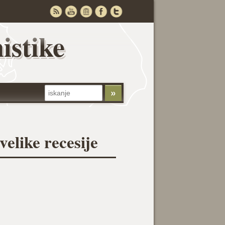
istike
elike recesije