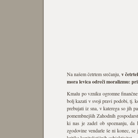
v četrt
Na našem četrtem srečanju,
mora levica odreči moralizmu: prim
Kmalu po vzniku ogromne finančne kri
bolj kazati v svoji pravi podobi, tj. k
prebujati iz sna, v katerega so jih p
pomembnejših Zahodnih gospodarstev,
ki nas je zadel ob spoznanju, da k
zgodovine vendarle še ni konec, se j
kritike kapitalističnih subjektivitet.