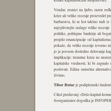
Vendar, resnici na ljubo, razen red
krize ali velike recesije proizvedel p
barbarstva, ki se kot takšno tudi iz
najvplivnejše razlage velike recesije
politike, pohlepne bankirje ali bo
projekt emancipacije od kapitalizma.
pokaže, da velike recesije izvorno n
jo je povsem dosledno delovanje kap
implikacije: trenutne krize ne morem
kapitalske vrednosti, ki bi zagnalo
poslovati. Edina smiselna alternati
živimo.
Tibor Rutar
je podiplomski študent
Cikel predavanj »Delo-kapital-komun
Soorganizator dogodka je INFOPE