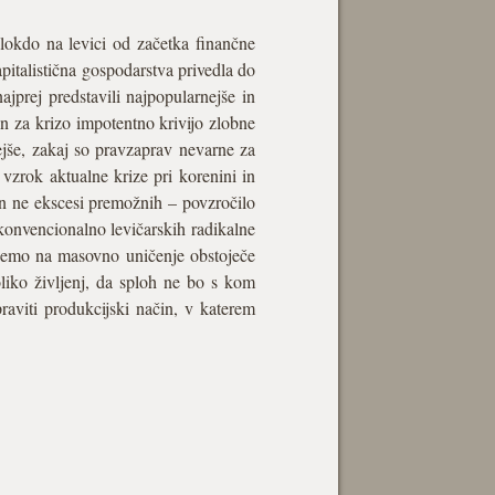
alokdo na levici od začetka finančne
kapitalistična gospodarstva privedla do
ajprej predstavili najpopularnejše in
 in za krizo impotentno krivijo zlobne
jše, zakaj so pravzaprav nevarne za
 vzrok aktualne krize pri korenini in
 in ne ekscesi premožnih – povzročilo
konvencionalno levičarskih radikalne
stanemo na masovno uničenje obstoječe
oliko življenj, da sploh ne bo s kom
raviti produkcijski način, v katerem