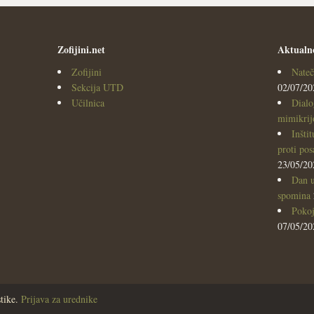
Zofijini.net
Aktualn
Zofijini
Nateč
Sekcija UTD
02/07/20
Učilnica
Dialo
mimikrijo
Inšti
proti po
23/05/20
Dan u
spomina
Pokoj
07/05/20
tike.
Prijava za urednike