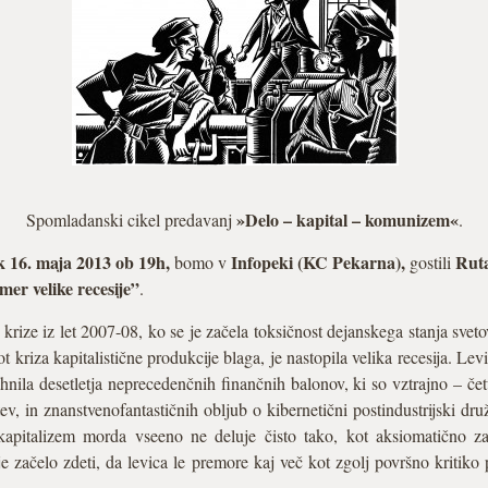
»Delo – kapital – komunizem«
Spomladanski cikel predavanj
.
ek 16. maja 2013 ob 19h,
Infopeki (KC Pekarna),
Ruta
bomo v
gostili
er velike recesije”
.
ze iz let 2007-08, ko se je začela toksičnost dejanskega stanja sveto
ot kriza kapitalistične produkcije blaga, je nastopila velika recesija. Lev
ahnila desetletja neprecedenčnih finančnih balonov, ki so vztrajno – če
 in znanstvenofantastičnih obljub o kibernetični postindustrijski dr
apitalizem morda vseeno ne deluje čisto tako, kot aksiomatično zat
e začelo zdeti, da levica le premore kaj več kot zgolj površno kritiko