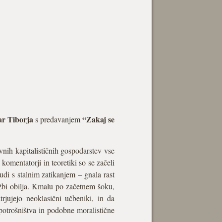
r Tiborja
“Zakaj se
s predavanjem
vnih kapitalističnih gospodarstev vse
i komentatorji in teoretiki so se začeli
tudi s stalnim zatikanjem – gnala rast
užbi obilja. Kmalu po začetnem šoku,
rjujejo neoklasični učbeniki, in da
 potrošništva in podobne moralistične