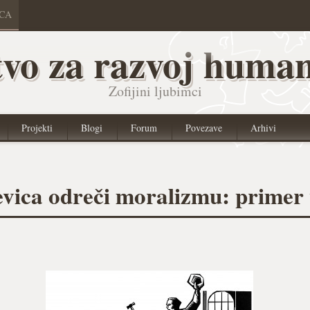
ICA
vo za razvoj human
Zofijini ljubimci
Projekti
Blogi
Forum
Povezave
Arhivi
vica odreči moralizmu: primer v