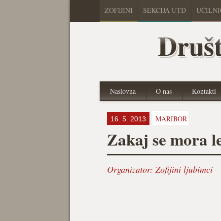
ZOFIJINI
SEKCIJA UTD
UČILN
Društ
Naslovna
O nas
Kontakti
MARIBOR
16. 5. 2013
Zakaj se mora le
Organizator:
Zofijini ljubimci