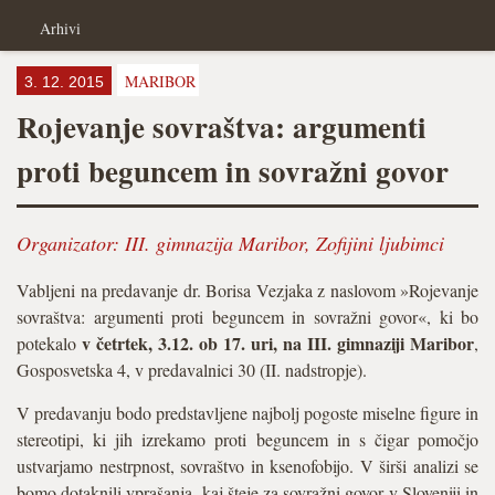
Arhivi
MARIBOR
3. 12. 2015
Rojevanje sovraštva: argumenti
proti beguncem in sovražni govor
Organizator:
III. gimnazija Maribor
,
Zofijini ljubimci
Vabljeni na predavanje dr. Borisa Vezjaka z naslovom »Rojevanje
sovraštva: argumenti proti beguncem in sovražni govor«, ki bo
v četrtek, 3.12. ob 17. uri, na III. gimnaziji Maribor
potekalo
,
Gosposvetska 4, v predavalnici 30 (II. nadstropje).
V predavanju bodo predstavljene najbolj pogoste miselne figure in
stereotipi, ki jih izrekamo proti beguncem in s čigar pomočjo
ustvarjamo nestrpnost, sovraštvo in ksenofobijo. V širši analizi se
bomo dotaknili vprašanja, kaj šteje za sovražni govor v Sloveniji in