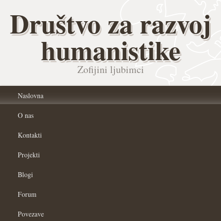
Društvo za razvoj
humanistike
Zofijini ljubimci
Naslovna
O nas
Kontakti
Projekti
Blogi
Forum
Povezave