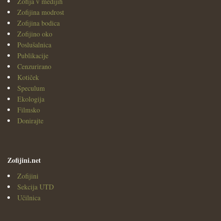
Zofija v medijih
Zofijina modrost
Zofijina bodica
Zofijino oko
Poslušalnica
Publikacije
Cenzurirano
Kotiček
Speculum
Ekologija
Filmsko
Donirajte
Zofijini.net
Zofijini
Sekcija UTD
Učilnica