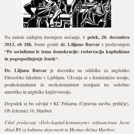
v petek, 20. decembra
Na našem zadnjem letošnjem srečanju,
2013, ob 18h
dr. Lilijano Burcar
, bomo gostili
s predavanjem
“Po socializmu le tema demokracije: restavracija kapitalizma
in pogospodinjenje žensk“
.
Dr. Liljana Burcar
je docentka na oddelku za anglistiko
Filozofske fakultete v Ljubljani. Ukvarja se s feministično teorijo,
postkolonialnimi in neokolonialnimi teorijami ter sodobno
ameriško in angleško književnostjo.
Dogodek se bo odvijal v KC Pekarna (Upravna stavba, pritličje),
Ob železnici 16, Maribor.
Cikel predavanj »Delo-kapital-komunizem« sofinancirata Javni
sklad RS za kulturne dejavnosti in Mestna občina Maribor.