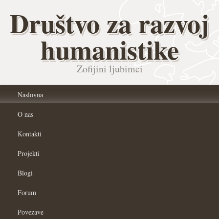
Društvo za razvoj
humanistike
Zofijini ljubimci
Naslovna
O nas
Kontakti
Projekti
Blogi
Forum
Povezave