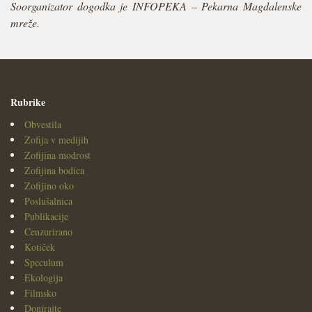
Soorganizator dogodka je INFOPEKA – Pekarna Magdalenske
mreže.
Rubrike
Obvestila
Zofija v medijih
Zofijina modrost
Zofijina bodica
Zofijino oko
Poslušalnica
Publikacije
Cenzurirano
Kotiček
Speculum
Ekologija
Filmsko
Donirajte