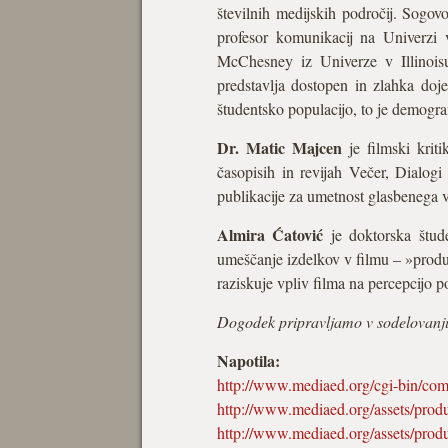
številnih medijskih področij. Sogov
profesor komunikacij na Univerzi
McChesney iz Univerze v Illinois
predstavlja dostopen in zlahka doj
študentsko populacijo, to je demograf
Dr. Matic Majcen
je filmski krit
časopisih in revijah Večer, Dialogi
publikacije za umetnost glasbenega v
Almira Ćatović
je doktorska štud
umeščanje izdelkov v filmu – »produc
raziskuje vpliv filma na percepcijo 
Dogodek pripravljamo v sodelovanj
Napotila:
http://www.mediaed.org/cgi-bin/c
http://www.mediaed.org/assets/prod
http://www.mediaed.org/assets/produ