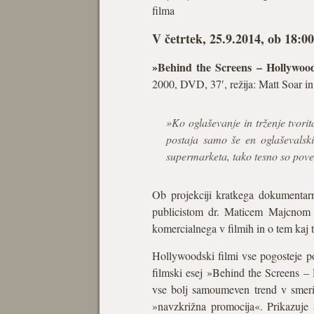
filma
V četrtek, 25.9.2014, ob 18:0
»Behind the Screens – Hollywo
2000, DVD, 37′, režija: Matt Soar in
»Ko oglaševanje in trženje tvori
postaja samo še en oglaševalski
supermarketa, tako tesno so pove
Ob projekciji kratkega dokumentar
publicistom dr. Maticem Majcnom i
komercialnega v filmih in o tem kaj 
Hollywoodski filmi vse pogosteje pos
filmski esej »Behind the Screens –
vse bolj samoumeven trend v smeri 
»navzkrižna promocija«. Prikazuje 