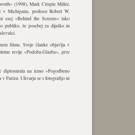
lworth« (1998), Mark Crispin Miller,
i v Michiganu, profesor Robert W.
ni esej »Behind the Screens« tako
o publiko, še posebej za dijaško in
aševalci.
enem filmu. Svoje članke objavlja v
spletne revije »Podoba-Glasba«, prve
 je diplomirala na temo »Pogodbeno
v Parizu. Ukvarja se s fotografijo in