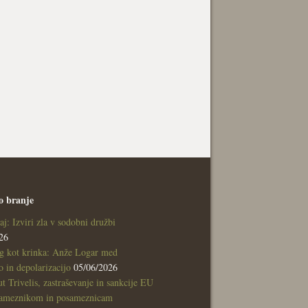
o branje
aj: Izviri zla v sodobni družbi
26
g kot krinka: Anže Logar med
 in depolarizacijo
05/06/2026
tut Trivelis, zastraševanje in sankcije EU
sameznikom in posameznicam