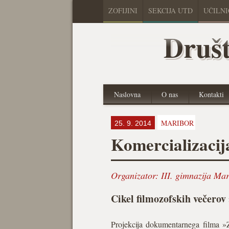
ZOFIJINI
SEKCIJA UTD
UČILN
Društ
Naslovna
O nas
Kontakti
MARIBOR
25. 9. 2014
Komercializacij
Organizator:
III. gimnazija Ma
Cikel filmozofskih večero
Projekcija dokumentarnega filma »Z