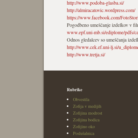
http://www.podoba-glasba.si/
http://almiracatovic.wordpress.com/
https://www.facebook.com/FotoStori
Pogodbeno umeščanje izdelkov v fi
www.epf.uni-mb.si/ediplome/pdfs/ca
Odnos gledalcev so umeščanja izdel
http://www.cek.ef.uni-lj.si/u_diplo
http://www.tretja.si/
Rubrike
Obvestila
Zofija v medijih
Zofijina modrost
Zofijina bodica
Zofijino oko
Poslušalnica