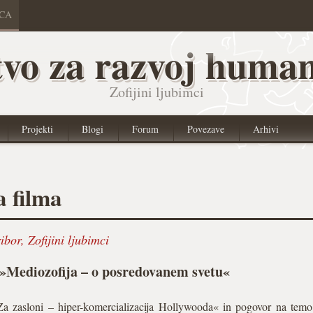
ICA
vo za razvoj human
Zofijini ljubimci
Projekti
Blogi
Forum
Povezave
Arhivi
a filma
ribor
,
Zofijini ljubimci
v »Mediozofija – o posredovanem svetu«
a zasloni – hiper-komercializacija Hollywooda« in pogovor na temo