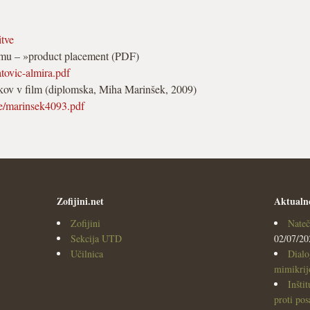
tve
lmu – »product placement (PDF)
tovic-almira.pdf
kov v film (diplomska, Miha Marinšek, 2009)
me/marinsek4093.pdf
Zofijini.net
Aktualn
Zofijini
Nateč
Sekcija UTD
02/07/20
Učilnica
Dialo
mimikrijo
Inšti
proti po