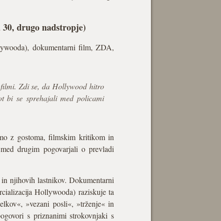
a 30, drugo nadstropje)
llywooda), dokumentarni film, ZDA,
filmi. Zdi se, da Hollywood hitro
ot bi se sprehajali med policami
mo z gostoma, filmskim kritikom in
 med drugim pogovarjali o prevladi
v in njihovih lastnikov. Dokumentarni
ializacija Hollywooda) raziskuje ta
lkov«, »vezani posli«, »trženje« in
ogovori s priznanimi strokovnjaki s