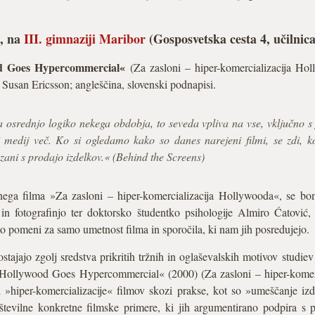
0, na
III. gimnaziji Maribor
(Gosposvetska cesta 4, učilnic
od Goes Hypercommercial«
(Za zasloni – hiper-komercializacija Ho
 Susan Ericsson; angleščina, slovenski podnapisi.
ta osrednjo logiko nekega obdobja, to seveda vpliva na vse, vključno s 
 medij več. Ko si ogledamo kako so danes narejeni filmi, se zdi, k
zani s prodajo izdelkov.« (Behind the Screens)
nega filma »Za zasloni – hiper-komercializacija Hollywooda«, se bo
n fotografinjo ter doktorsko študentko psihologije Almiro Ćatović,
to pomeni za samo umetnost filma in sporočila, ki nam jih posredujejo.
tajajo zgolj sredstva prikritih tržnih in oglaševalskih motivov studie
 Hollywood Goes Hypercommercial« (2000) (Za zasloni – hiper-komerc
»hiper-komercializacije« filmov skozi prakse, kot so »umeščanje izde
številne konkretne filmske primere, ki jih argumentirano podpira s p