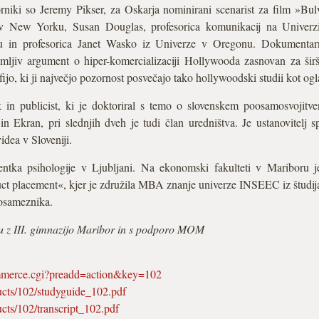
orniki so Jeremy Pikser, za Oskarja nominirani scenarist za film »Bu
 v New Yorku, Susan Douglas, profesorica komunikacij na Univerz
u in profesorica Janet Wasko iz Univerze v Oregonu. Dokumentar
emljiv argument o hiper-komercializaciji Hollywooda zasnovan za širš
ijo, ki ji največjo pozornost posvečajo tako hollywoodski studii kot ogl
ik in publicist, ki je doktoriral s temo o slovenskem poosamosvojitv
 in Ekran, pri slednjih dveh je tudi član uredništva. Je ustanovitelj 
idea v Sloveniji.
entka psihologije v Ljubljani. Na ekonomski fakulteti v Mariboru
t placement«, kjer je združila MBA znanje univerze INSEEC iz študija 
posameznika.
u z III. gimnazijo Maribor in s podporo MOM
ommerce.cgi?preadd=action&key=102
ucts/102/studyguide_102.pdf
cts/102/transcript_102.pdf