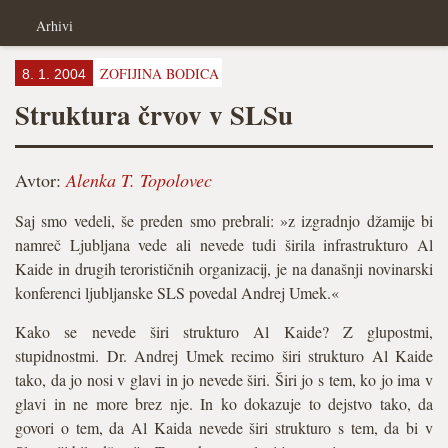
Arhivi
ZOFIJINA BODICA
8. 1. 2004
Struktura črvov v SLSu
Avtor:
Alenka T. Topolovec
Saj smo vedeli, še preden smo prebrali: »z izgradnjo džamije bi
namreč Ljubljana vede ali nevede tudi širila infrastrukturo Al
Kaide in drugih terorističnih organizacij, je na današnji novinarski
konferenci ljubljanske SLS povedal Andrej Umek.«
Kako se nevede širi strukturo Al Kaide? Z glupostmi,
stupidnostmi. Dr. Andrej Umek recimo širi strukturo Al Kaide
tako, da jo nosi v glavi in jo nevede širi. Širi jo s tem, ko jo ima v
glavi in ne more brez nje. In ko dokazuje to dejstvo tako, da
govori o tem, da Al Kaida nevede širi strukturo s tem, da bi v