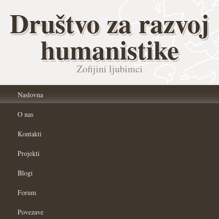
Društvo za razvoj
humanistike
Zofijini ljubimci
Naslovna
O nas
Kontakti
Projekti
Blogi
Forum
Povezave