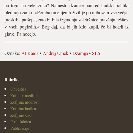
na trgu, na veletržnici? Namesto džamije namreč ljudski politiki
pledirajo zanjo. »Poraba omenjenih živil je po njihovem vse večja,
preskrba pa šepa, zato bi bila izgradnja veletržnice pravšnja rešitev
v vseh pogledih.« Bog daj, da bi jih kdo kupil, če bi hoteli iz
glave. Pa nočejo.
Oznake:
Al Kaida
•
Andrej Umek
•
Džamija
•
SLS
Rubrike
Obvestila
Zofija v medijih
Zofijina modrost
Zofijina bodica
Zofijino oko
Poslušalnica
Publikacije