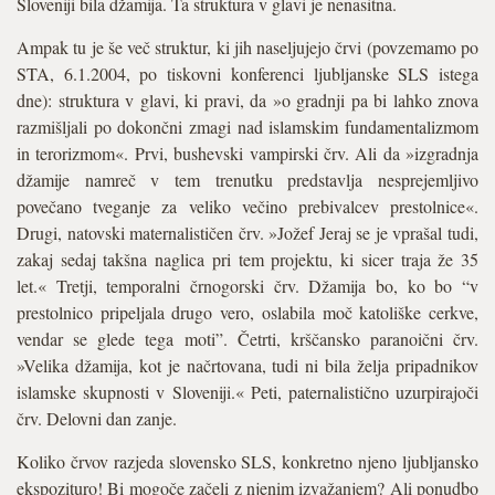
Sloveniji bila džamija. Ta struktura v glavi je nenasitna.
Ampak tu je še več struktur, ki jih naseljujejo črvi (povzemamo po
STA, 6.1.2004, po tiskovni konferenci ljubljanske SLS istega
dne): struktura v glavi, ki pravi, da »o gradnji pa bi lahko znova
razmišljali po dokončni zmagi nad islamskim fundamentalizmom
in terorizmom«. Prvi, bushevski vampirski črv. Ali da »izgradnja
džamije namreč v tem trenutku predstavlja nesprejemljivo
povečano tveganje za veliko večino prebivalcev prestolnice«.
Drugi, natovski maternalističen črv. »Jožef Jeraj se je vprašal tudi,
zakaj sedaj takšna naglica pri tem projektu, ki sicer traja že 35
let.« Tretji, temporalni črnogorski črv. Džamija bo, ko bo “v
prestolnico pripeljala drugo vero, oslabila moč katoliške cerkve,
vendar se glede tega moti”. Četrti, krščansko paranoični črv.
»Velika džamija, kot je načrtovana, tudi ni bila želja pripadnikov
islamske skupnosti v Sloveniji.« Peti, paternalistično uzurpirajoči
črv. Delovni dan zanje.
Koliko črvov razjeda slovensko SLS, konkretno njeno ljubljansko
ekspozituro! Bi mogoče začeli z njenim izvažanjem? Ali ponudbo