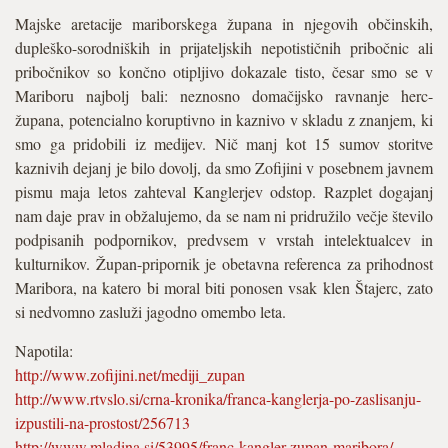
Majske aretacije mariborskega župana in njegovih občinskih,
dupleško-sorodniških in prijateljskih nepotističnih pribočnic ali
pribočnikov so končno otipljivo dokazale tisto, česar smo se v
Mariboru najbolj bali: neznosno domačijsko ravnanje herc-
župana, potencialno koruptivno in kaznivo v skladu z znanjem, ki
smo ga pridobili iz medijev. Nič manj kot 15 sumov storitve
kaznivih dejanj je bilo dovolj, da smo Zofijini v posebnem javnem
pismu maja letos zahteval Kanglerjev odstop. Razplet dogajanj
nam daje prav in obžalujemo, da se nam ni pridružilo večje število
podpisanih podpornikov, predvsem v vrstah intelektualcev in
kulturnikov. Župan-pripornik je obetavna referenca za prihodnost
Maribora, na katero bi moral biti ponosen vsak klen Štajerc, zato
si nedvomno zasluži jagodno omembo leta.
Napotila:
http://www.zofijini.net/mediji_zupan
http://www.rtvslo.si/crna-kronika/franca-kanglerja-po-zaslisanju-
izpustili-na-prostost/256713
http://www.mladina.si/53995/franc-kangler-zupan-maribora/