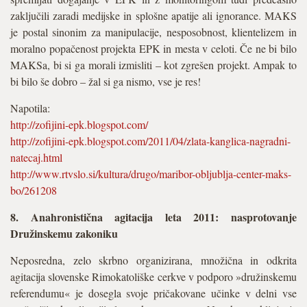
zaključili zaradi medijske in splošne apatije ali ignorance. MAKS
je postal sinonim za manipulacije, nesposobnost, klientelizem in
moralno popačenost projekta EPK in mesta v celoti. Če ne bi bilo
MAKSa, bi si ga morali izmisliti – kot zgrešen projekt. Ampak to
bi bilo še dobro – žal si ga nismo, vse je res!
Napotila:
http://zofijini-epk.blogspot.com/
http://zofijini-epk.blogspot.com/2011/04/zlata-kanglica-nagradni-
natecaj.html
http://www.rtvslo.si/kultura/drugo/maribor-obljublja-center-maks-
bo/261208
8. Anahronistična agitacija leta 2011: nasprotovanje
Družinskemu zakoniku
Neposredna, zelo skrbno organizirana, množična in odkrita
agitacija slovenske Rimokatoliške cerkve v podporo »družinskemu
referendumu« je dosegla svoje pričakovane učinke v delni vse