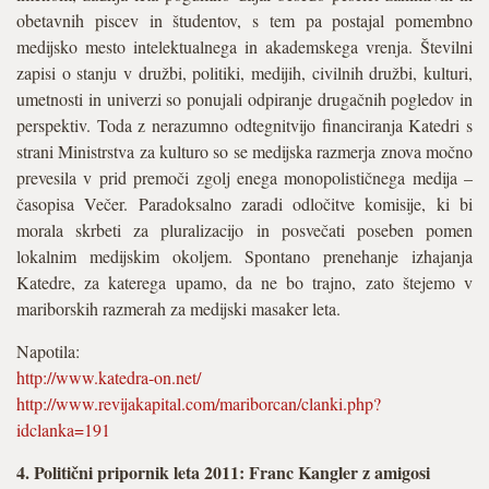
obetavnih piscev in študentov, s tem pa postajal pomembno
medijsko mesto intelektualnega in akademskega vrenja. Številni
zapisi o stanju v družbi, politiki, medijih, civilnih družbi, kulturi,
umetnosti in univerzi so ponujali odpiranje drugačnih pogledov in
perspektiv. Toda z nerazumno odtegnitvijo financiranja Katedri s
strani Ministrstva za kulturo so se medijska razmerja znova močno
prevesila v prid premoči zgolj enega monopolističnega medija –
časopisa Večer. Paradoksalno zaradi odločitve komisije, ki bi
morala skrbeti za pluralizacijo in posvečati poseben pomen
lokalnim medijskim okoljem. Spontano prenehanje izhajanja
Katedre, za katerega upamo, da ne bo trajno, zato štejemo v
mariborskih razmerah za medijski masaker leta.
Napotila:
http://www.katedra-on.net/
http://www.revijakapital.com/mariborcan/clanki.php?
idclanka=191
4. Politični pripornik leta 2011: Franc Kangler z amigosi