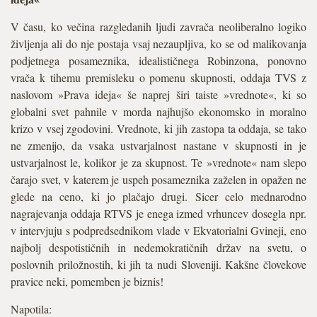
V času, ko večina razgledanih ljudi zavrača neoliberalno logiko
življenja ali do nje postaja vsaj nezaupljiva, ko se od malikovanja
podjetnega posameznika, idealističnega Robinzona, ponovno
vrača k tihemu premisleku o pomenu skupnosti, oddaja TVS z
naslovom »Prava ideja« še naprej širi taiste »vrednote«, ki so
globalni svet pahnile v morda najhujšo ekonomsko in moralno
krizo v vsej zgodovini. Vrednote, ki jih zastopa ta oddaja, se tako
ne zmenijo, da vsaka ustvarjalnost nastane v skupnosti in je
ustvarjalnost le, kolikor je za skupnost. Te »vrednote« nam slepo
čarajo svet, v katerem je uspeh posameznika zaželen in opažen ne
glede na ceno, ki jo plačajo drugi. Sicer celo mednarodno
nagrajevanja oddaja RTVS je enega izmed vrhuncev dosegla npr.
v intervjuju s podpredsednikom vlade v Ekvatorialni Gvineji, eno
najbolj despotističnih in nedemokratičnih držav na svetu, o
poslovnih priložnostih, ki jih ta nudi Sloveniji. Kakšne človekove
pravice neki, pomemben je biznis!
Napotila: