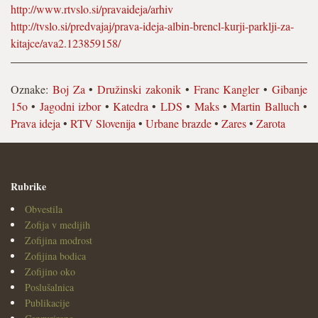
http://www.rtvslo.si/pravaideja/arhiv
http://tvslo.si/predvajaj/prava-ideja-albin-brencl-kurji-parklji-za-
kitajce/ava2.123859158/
Oznake:
Boj Za
•
Družinski zakonik
•
Franc Kangler
•
Gibanje
15o
•
Jagodni izbor
•
Katedra
•
LDS
•
Maks
•
Martin Balluch
•
Prava ideja
•
RTV Slovenija
•
Urbane brazde
•
Zares
•
Zarota
Rubrike
Obvestila
Zofija v medijih
Zofijina modrost
Zofijina bodica
Zofijino oko
Poslušalnica
Publikacije