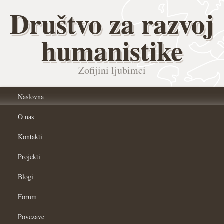
Društvo za razvoj
humanistike
Zofijini ljubimci
Naslovna
O nas
Kontakti
Projekti
Blogi
Forum
Povezave