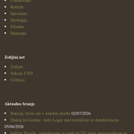
Cenzurirano
Kotiček
Speculum
Ekologija
Filmsko
Donirajte
Zofijini.net
Zofijini
Sekcija UTD
Učilnica
Aktualno branje
Natečaj: Izviri zla v sodobni družbi
02/07/2026
Dialog kot krinka: Anže Logar med mimikrijo in depolarizacijo
05/06/2026
Inštitut Trivelis, zastraševanje in sankcije EU proti posameznikom in