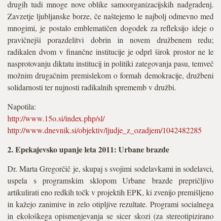
drugih tudi mnoge nove oblike samoorganizacijskih nadgradenj.
Zavzetje ljubljanske borze, če naštejemo le najbolj odmevno med
mnogimi, je postalo emblematičen dogodek za refleksijo ideje o
pravičnejši porazdelitvi dobrin in novem družbenem redu;
radikalen dvom v finančne institucije je odprl širok prostor ne le
nasprotovanju diktatu institucij in politiki zategovanja pasu, temveč
možnim drugačnim premislekom o formah demokracije, družbeni
solidarnosti ter nujnosti radikalnih sprememb v družbi.
Napotila:
http://www.15o.si/index.php/sl/
http://www.dnevnik.si/objektiv/ljudje_z_ozadjem/1042482285
2. Epekajevsko upanje leta 2011: Urbane brazde
Dr. Marta Gregorčič je, skupaj s svojimi sodelavkami in sodelavci,
uspela s programskim sklopom Urbane brazde prepričljivo
artikulirati eno redkih točk v projektih EPK, ki zvenijo premišljeno
in kažejo zanimive in zelo otipljive rezultate. Programi socialnega
in ekološkega opismenjevanja se sicer skozi (za stereotipizirano