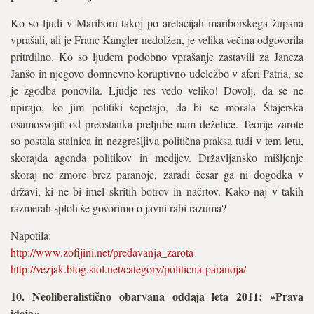
Ko so ljudi v Mariboru takoj po aretacijah mariborskega župana
vprašali, ali je Franc Kangler nedolžen, je velika večina odgovorila
pritrdilno. Ko so ljudem podobno vprašanje zastavili za Janeza
Janšo in njegovo domnevno koruptivno udeležbo v aferi Patria, se
je zgodba ponovila. Ljudje res vedo veliko! Dovolj, da se ne
upirajo, ko jim politiki šepetajo, da bi se morala Štajerska
osamosvojiti od preostanka preljube nam deželice. Teorije zarote
so postala stalnica in nezgrešljiva politična praksa tudi v tem letu,
skorajda agenda politikov in medijev. Državljansko mišljenje
skoraj ne zmore brez paranoje, zaradi česar ga ni dogodka v
državi, ki ne bi imel skritih botrov in načrtov. Kako naj v takih
razmerah sploh še govorimo o javni rabi razuma?
Napotila:
http://www.zofijini.net/predavanja_zarota
http://vezjak.blog.siol.net/category/politicna-paranoja/
10. Neoliberalistično obarvana oddaja leta 2011: »Prava
ideja«