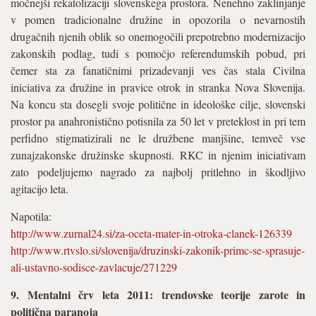
močnejši rekatolizaciji slovenskega prostora. Nenehno zaklinjanje
v pomen tradicionalne družine in opozorila o nevarnostih
drugačnih njenih oblik so onemogočili prepotrebno modernizacijo
zakonskih podlag, tudi s pomočjo referendumskih pobud, pri
čemer sta za fanatičnimi prizadevanji ves čas stala Civilna
iniciativa za družine in pravice otrok in stranka Nova Slovenija.
Na koncu sta dosegli svoje politične in ideološke cilje, slovenski
prostor pa anahronistično potisnila za 50 let v preteklost in pri tem
perfidno stigmatizirali ne le družbene manjšine, temveč vse
zunajzakonske družinske skupnosti. RKC in njenim iniciativam
zato podeljujemo nagrado za najbolj pritlehno in škodljivo
agitacijo leta.
Napotila:
http://www.zurnal24.si/za-oceta-mater-in-otroka-clanek-126339
http://www.rtvslo.si/slovenija/druzinski-zakonik-primc-se-sprasuje-
ali-ustavno-sodisce-zavlacuje/271229
9. Mentalni črv leta 2011: trendovske teorije zarote in
politična paranoja