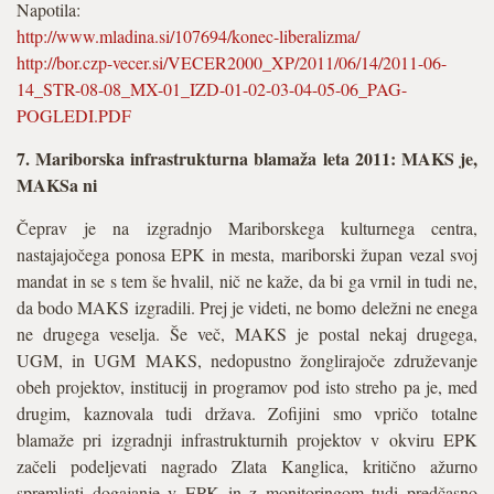
Napotila:
http://www.mladina.si/107694/konec-liberalizma/
http://bor.czp-vecer.si/VECER2000_XP/2011/06/14/2011-06-
14_STR-08-08_MX-01_IZD-01-02-03-04-05-06_PAG-
POGLEDI.PDF
7. Mariborska infrastrukturna blamaža leta 2011: MAKS je,
MAKSa ni
Čeprav je na izgradnjo Mariborskega kulturnega centra,
nastajajočega ponosa EPK in mesta, mariborski župan vezal svoj
mandat in se s tem še hvalil, nič ne kaže, da bi ga vrnil in tudi ne,
da bodo MAKS izgradili. Prej je videti, ne bomo deležni ne enega
ne drugega veselja. Še več, MAKS je postal nekaj drugega,
UGM, in UGM MAKS, nedopustno žonglirajoče združevanje
obeh projektov, institucij in programov pod isto streho pa je, med
drugim, kaznovala tudi država. Zofijini smo vpričo totalne
blamaže pri izgradnji infrastrukturnih projektov v okviru EPK
začeli podeljevati nagrado Zlata Kanglica, kritično ažurno
spremljati dogajanje v EPK in z monitoringom tudi predčasno