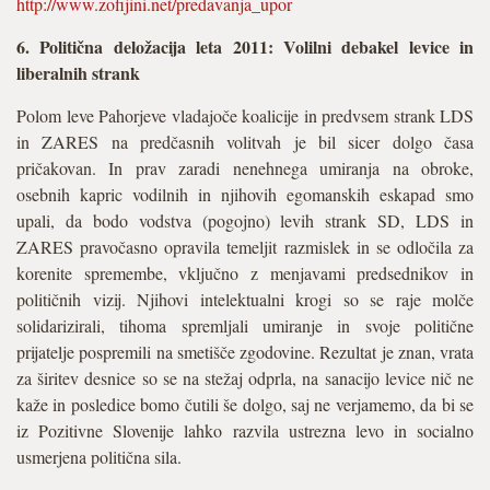
http://www.zofijini.net/predavanja_upor
6. Politična deložacija leta 2011: Volilni debakel levice in
liberalnih strank
Polom leve Pahorjeve vladajoče koalicije in predvsem strank LDS
in ZARES na predčasnih volitvah je bil sicer dolgo časa
pričakovan. In prav zaradi nenehnega umiranja na obroke,
osebnih kapric vodilnih in njihovih egomanskih eskapad smo
upali, da bodo vodstva (pogojno) levih strank SD, LDS in
ZARES pravočasno opravila temeljit razmislek in se odločila za
korenite spremembe, vključno z menjavami predsednikov in
političnih vizij. Njihovi intelektualni krogi so se raje molče
solidarizirali, tihoma spremljali umiranje in svoje politične
prijatelje pospremili na smetišče zgodovine. Rezultat je znan, vrata
za širitev desnice so se na stežaj odprla, na sanacijo levice nič ne
kaže in posledice bomo čutili še dolgo, saj ne verjamemo, da bi se
iz Pozitivne Slovenije lahko razvila ustrezna levo in socialno
usmerjena politična sila.