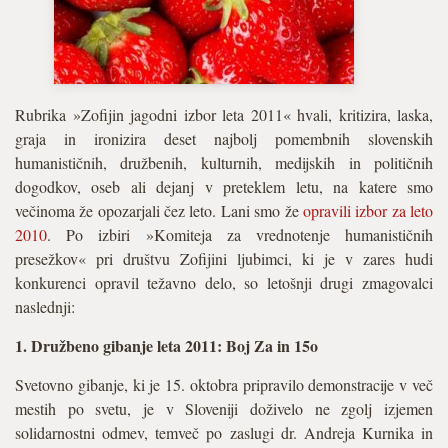
Rubrika »Zofijin jagodni izbor leta 2011« hvali, kritizira, laska,
graja in ironizira deset najbolj pomembnih slovenskih
humanističnih, družbenih, kulturnih, medijskih in političnih
dogodkov, oseb ali dejanj v preteklem letu, na katere smo
večinoma že opozarjali čez leto. Lani smo že
opravili izbor za leto
2010
. Po izbiri »Komiteja za vrednotenje humanističnih
presežkov« pri društvu Zofijini ljubimci, ki je v zares hudi
konkurenci opravil težavno delo, so letošnji drugi zmagovalci
naslednji:
1. Družbeno gibanje leta 2011: Boj Za in 15o
Svetovno gibanje, ki je 15. oktobra pripravilo demonstracije v več
mestih po svetu, je v Sloveniji doživelo ne zgolj izjemen
solidarnostni odmev, temveč po zaslugi dr. Andreja Kurnika in