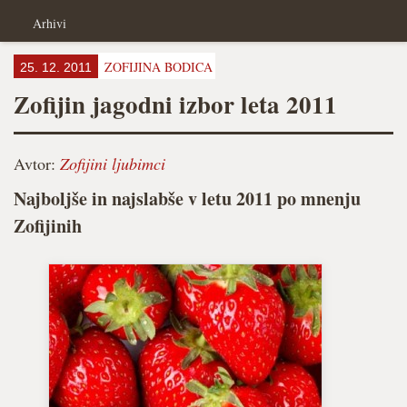
Arhivi
ZOFIJINA BODICA
25. 12. 2011
Zofijin jagodni izbor leta 2011
Avtor:
Zofijini ljubimci
Najboljše in najslabše v letu 2011 po mnenju
Zofijinih