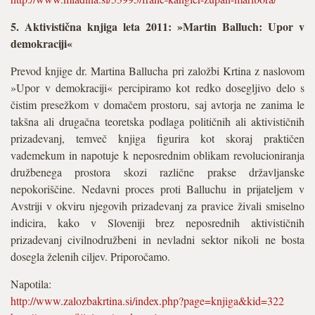
5. Aktivistična knjiga leta 2011: »Martin Balluch: Upor v
demokraciji«
Prevod knjige dr. Martina Ballucha pri založbi Krtina z naslovom
»Upor v demokraciji« percipiramo kot redko dosegljivo delo s
čistim presežkom v domačem prostoru, saj avtorja ne zanima le
takšna ali drugačna teoretska podlaga političnih ali aktivističnih
prizadevanj, temveč knjiga figurira kot skoraj praktičen
vademekum in napotuje k neposrednim oblikam revolucioniranja
družbenega prostora skozi različne prakse državljanske
nepokoriščine. Nedavni proces proti Balluchu in prijateljem v
Avstriji v okviru njegovih prizadevanj za pravice živali smiselno
indicira, kako v Sloveniji brez neposrednih aktivističnih
prizadevanj civilnodružbeni in nevladni sektor nikoli ne bosta
dosegla želenih ciljev. Priporočamo.
Napotila:
http://www.zalozbakrtina.si/index.php?page=knjiga&kid=322