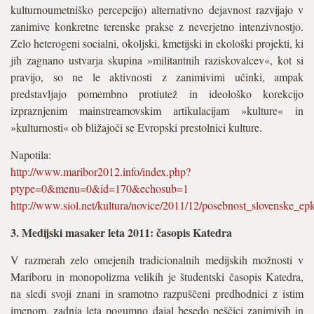
kulturnoumetniško percepcijo) alternativno dejavnost razvijajo v
zanimive konkretne terenske prakse z neverjetno intenzivnostjo.
Zelo heterogeni socialni, okoljski, kmetijski in ekološki projekti, ki
jih zagnano ustvarja skupina »militantnih raziskovalcev«, kot si
pravijo, so ne le aktivnosti z zanimivimi učinki, ampak
predstavljajo pomembno protiutež in ideološko korekcijo
izpraznjenim mainstreamovskim artikulacijam »kulture« in
»kulturnosti« ob bližajoči se Evropski prestolnici kulture.
Napotila:
http://www.maribor2012.info/index.php?
ptype=0&menu=0&id=170&echosub=1
http://www.siol.net/kultura/novice/2011/12/posebnost_slovenske_
3. Medijski masaker leta 2011: časopis Katedra
V razmerah zelo omejenih tradicionalnih medijskih možnosti v
Mariboru in monopolizma velikih je študentski časopis Katedra,
na sledi svoji znani in sramotno razpuščeni predhodnici z istim
imenom, zadnja leta pogumno dajal besedo peščici zanimivih in