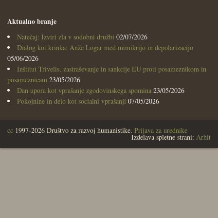
Aktualno branje
Natečaj: Izviri zla v sodobni družbi
02/07/2026
Dialog kot krinka: Anže Logar med mimikrijo in depolarizacijo
05/06/2026
Inštitut Trivelis, zastraševanje in sankcije EU proti posameznikom in
posameznicam
23/05/2026
Dan upora kot vprašanje zgodovinskega spomina
23/05/2026
Pokojnine in delo kot socialni vprašanji
07/05/2026
cc
1997-2026 Društvo za razvoj humanistike.
Prijava za urednike
Izdelava spletne strani:
Arhit