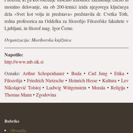
moralno delovanje, sta ob 200-letnici izida njegovega ključnega
dela »Svet kot volja in predstava« predstavila dr. Cvetka Tóth,
redna profesorica na Oddelku za filozofijo Filozofske fakultete v
Ljubljani, in filozof mag. Igor Černe.
Organizacija: Mariborska knjižnica
Napotilo:
http://www.mb.sik.si
Oznake:
Arthur Schopenhauer
•
Buda
•
Carl Jung
•
Etika
•
Filozofija
•
Friedrich Nietzsche
•
Heinrich Hesse
•
Kultura
•
Lev
Nikolajevič Tolstoj
•
Ludwig Wittgenstein
•
Morala
•
Religija
•
Thomas Mann
•
Zgodovina
Rubrike
Obvestila