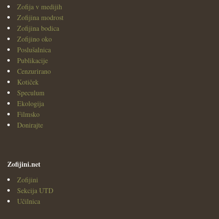
Zofija v medijih
Zofijina modrost
Zofijina bodica
Zofijino oko
Poslušalnica
Publikacije
Cenzurirano
Kotiček
Speculum
Ekologija
Filmsko
Donirajte
Zofijini.net
Zofijini
Sekcija UTD
Učilnica