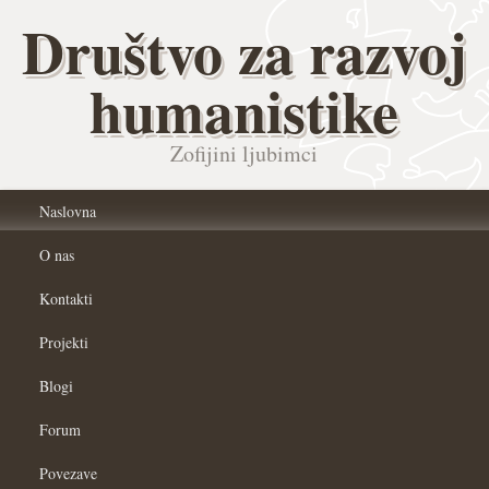
Društvo za razvoj
humanistike
Zofijini ljubimci
Naslovna
O nas
Kontakti
Projekti
Blogi
Forum
Povezave