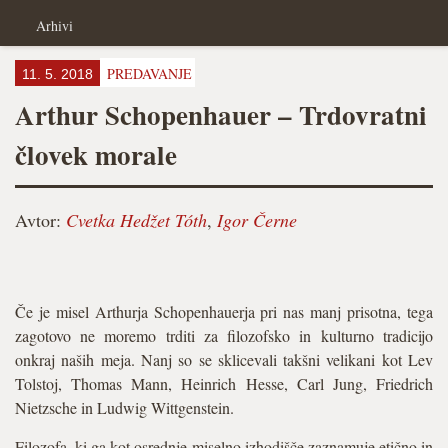
Arhivi
PREDAVANJE
11. 5. 2018
Arthur Schopenhauer – Trdovratni
človek morale
Avtor:
Cvetka Hedžet Tóth
,
Igor Černe
Če je misel Arthurja Schopenhauerja pri nas manj prisotna, tega
zagotovo ne moremo trditi za filozofsko in kulturno tradicijo
onkraj naših meja. Nanj so se sklicevali takšni velikani kot Lev
Tolstoj, Thomas Mann, Heinrich Hesse, Carl Jung, Friedrich
Nietzsche in Ludwig Wittgenstein.
Filozofa, ki ga kot osrednje miselno izhodišče zaznamuje etično in