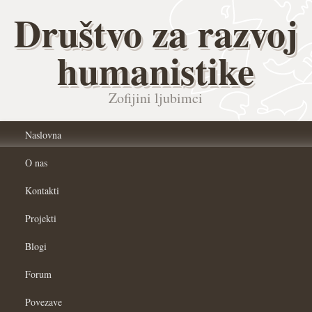
Društvo za razvoj
humanistike
Zofijini ljubimci
Naslovna
O nas
Kontakti
Projekti
Blogi
Forum
Povezave