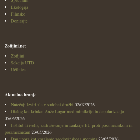
Speculum
Ekologija
Filmsko
Donirajte
Zofijini.net
Zofijini
Sekcija UTD
Učilnica
Aktualno branje
Natečaj: Izviri zla v sodobni družbi
02/07/2026
Dialog kot krinka: Anže Logar med mimikrijo in depolarizacijo
05/06/2026
Inštitut Trivelis, zastraševanje in sankcije EU proti posameznikom in
posameznicam
23/05/2026
Dan upora kot vprašanje zgodovinskega spomina
23/05/2026