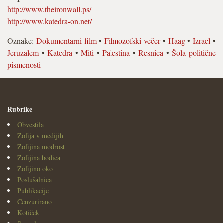
http://www.theironwall.ps/
http://www.katedra-on.net/
Oznake:
Dokumentarni film
•
Filmozofski večer
•
Haag
•
Izrael
•
Jeruzalem
•
Katedra
•
Miti
•
Palestina
•
Resnica
•
Šola politične
pismenosti
Rubrike
Obvestila
Zofija v medijih
Zofijina modrost
Zofijina bodica
Zofijino oko
Poslušalnica
Publikacije
Cenzurirano
Kotiček