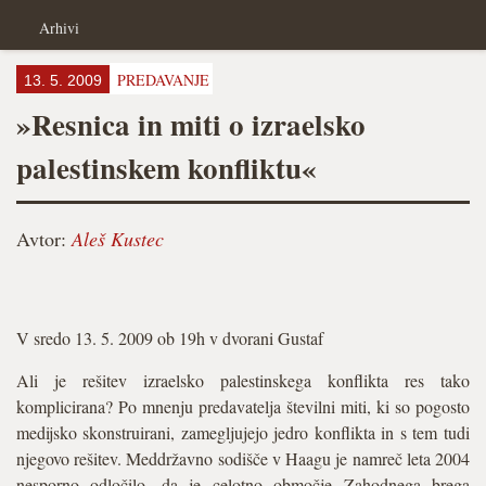
Arhivi
PREDAVANJE
13. 5. 2009
»Resnica in miti o izraelsko
palestinskem konfliktu«
Avtor:
Aleš Kustec
V sredo 13. 5. 2009 ob 19h v dvorani Gustaf
Ali je rešitev izraelsko palestinskega konflikta res tako
komplicirana? Po mnenju predavatelja številni miti, ki so pogosto
medijsko skonstruirani, zamegljujejo jedro konflikta in s tem tudi
njegovo rešitev. Meddržavno sodišče v Haagu je namreč leta 2004
nesporno odločilo, da je celotno območje Zahodnega brega