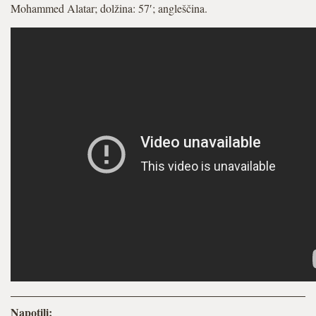
Mohammed Alatar; dolžina: 57′; angleščina.
Napotili: