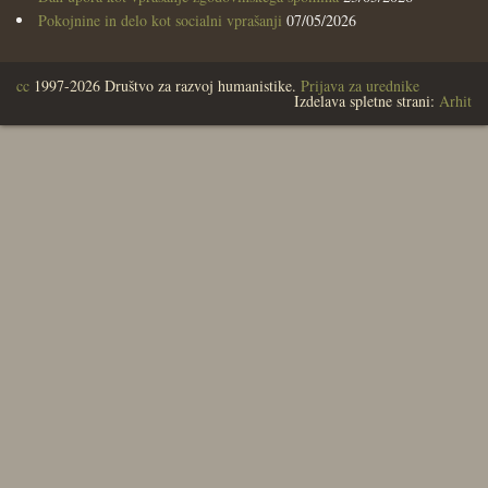
Pokojnine in delo kot socialni vprašanji
07/05/2026
cc
1997-2026 Društvo za razvoj humanistike.
Prijava za urednike
Izdelava spletne strani:
Arhit