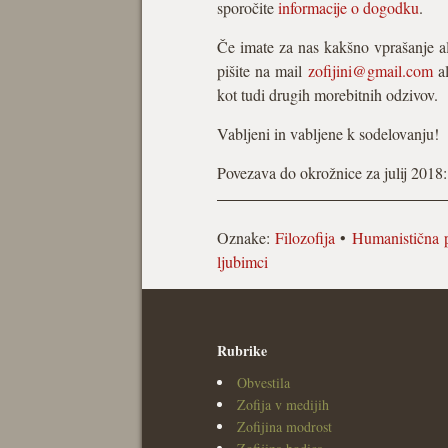
sporočite
informacije o dogodku
.
Če imate za nas kakšno vprašanje al
pišite na mail
zofijini@gmail.com
al
kot tudi drugih morebitnih odzivov.
Vabljeni in vabljene k sodelovanju!
Povezava do okrožnice za julij 2018
Oznake:
Filozofija
•
Humanistična p
ljubimci
Rubrike
Obvestila
Zofija v medijih
Zofijina modrost