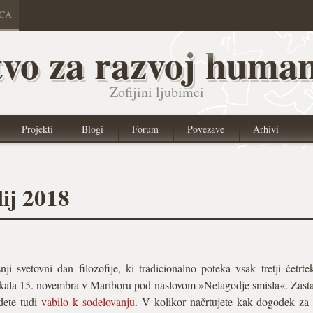
ICA
vo za razvoj human
Zofijini ljubimci
Projekti
Blogi
Forum
Povezave
Arhivi
ij 2018
ji svetovni dan filozofije, ki tradicionalno poteka vsak tretji čet
ekala 15. novembra v Mariboru pod naslovom »Nelagodje smisla«. Zastav
jdete tudi
vabilo k sodelovanju
. V kolikor načrtujete kak dogodek za