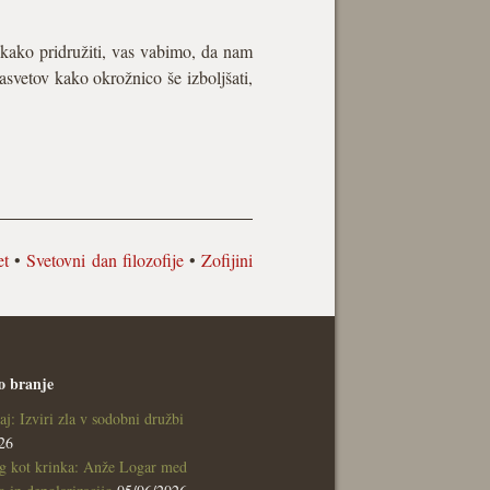
 kako pridružiti, vas vabimo, da nam
svetov kako okrožnico še izboljšati,
et
•
Svetovni dan filozofije
•
Zofijini
o branje
aj: Izviri zla v sodobni družbi
26
g kot krinka: Anže Logar med