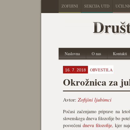
ZOFIJINI
SEKCIJA UTD
UČILN
Društ
Naslovna
O nas
Kontakti
OBVESTILA
16. 7. 2018
Okrožnica za jul
Avtor:
Zofijini ljubimci
Počasi začenjamo priprave na letošn
slovenskega dneva filozofije bo pot
posvečeni
dnevu filozofije
, kjer na