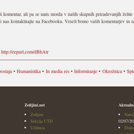
i komentar, ali pa se nam morda v naših skupnih prizadevanjih želite
i nas kontaktirajte na Facebooku. Veseli bomo vaših komentarjev in na
:
http://eepurl.com/dBhAtr
ostaja
•
Humanistika
•
In media res
•
Informiranje
•
Okrožnica
•
Spl
Zofijini.net
Aktualn
Zofijini
Nateč
Sekcija UTD
02/07/20
Učilnica
Dialo