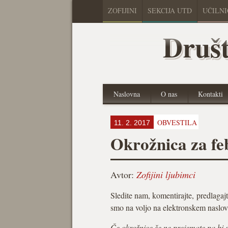
ZOFIJINI
SEKCIJA UTD
UČILN
Društ
Naslovna
O nas
Kontakti
OBVESTILA
11. 2. 2017
Okrožnica za fe
Avtor:
Zofijini ljubimci
Sledite nam, komentirajte, predlagajt
smo na voljo na elektronskem naslo
Če okrožnice še ne prejemate pa bi si