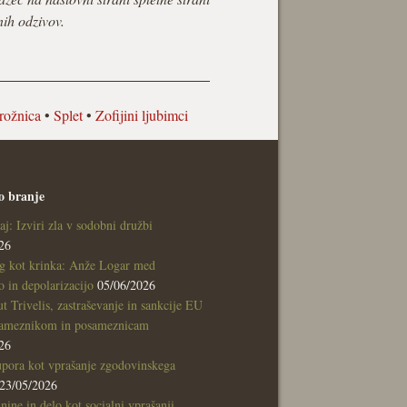
nih odzivov.
rožnica
•
Splet
•
Zofijini ljubimci
o branje
aj: Izviri zla v sodobni družbi
26
g kot krinka: Anže Logar med
 in depolarizacijo
05/06/2026
tut Trivelis, zastraševanje in sankcije EU
sameznikom in posameznicam
26
pora kot vprašanje zgodovinskega
23/05/2026
nine in delo kot socialni vprašanji