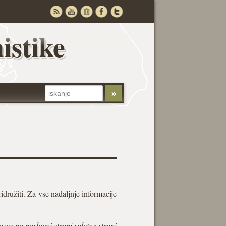
istike
idružiti. Za vse nadaljnje informacije
azec na naslovni strani spletne strani