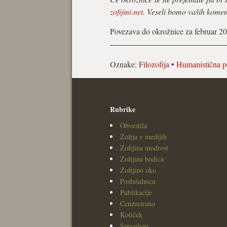
zofijini.net
. Veseli bomo vaših koment
Povezava do okrožnice za februar 2
Oznake:
Filozofija
•
Humanistična p
Rubrike
Obvestila
Zofija v medijih
Zofijina modrost
Zofijina bodica
Zofijino oko
Poslušalnica
Publikacije
Cenzurirano
Kotiček
Speculum