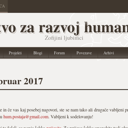
ICA
vo za razvoj human
Zofijini ljubimci
Projekti
Blogi
Forum
Povezave
Arhivi
bruar 2017
e in če vas kaj posebej nagovori, ste se nam tako ali drugače vabljeni pr
vu
hum.postaja@gmail.com
. Vabljeni k sodelovanju!
 to želeli, se nanjo lahko
prijavite
. Za prijavo lahko uporabite tudi obr