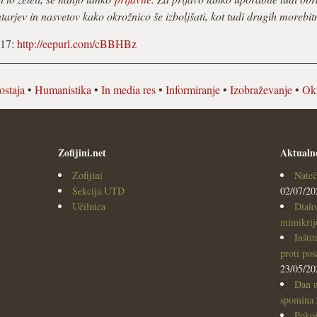
arjev in nasvetov kako okrožnico še izboljšati, kot tudi drugih morebit
017:
http://eepurl.com/cBBHBz
ostaja
•
Humanistika
•
In media res
•
Informiranje
•
Izobraževanje
•
Ok
Zofijini.net
Aktualn
Zofijini
Nateč
Sekcija UTD
02/07/20
Učilnica
Dialo
mimikrijo
Inšti
proti po
23/05/20
Dan u
spomina
Pokoj