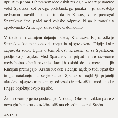
uprl Rimljanom. Ob povsem ideoloških razlogih – Marx je namreč
videl Spartaka kot prvega proletarskega junaka – je skladatelja
nedvomno navdihnilo tudi to, da je Krasus, ki je premagal
Spartakove čete, padel med vojaško odpravo, ki ga je zanesla v
zgodovinsko Armenijo, skladateljevo domovino.
V tretjem in zadnjem dejanju baleta, Krasusova Egina odkrije
Spartakov kamp in opazuje njega in njegovo ženo Frigijo kako
zapuščata šotor. Egina o tem obvesti Krasusa, ki za Spartakom
pošlje svojo vojsko. Med Spartakovimi pripadniki se razvname
medsebojno obračunavanje, kar jih oslabi do te mere, da jih
Rimljani premagajo. Krasusove čete slednjič najdejo tudi Spartaka
in ga nataknejo na svoje sulice. Spartakovi najbližji prijatelji
ukradejo njegovo truplo in ga odnesejo iz prizorišča, med tem ko
Frigija objokuje svojo izgubo.
Želimo vam prijetno poslušanje. V oddaji Glasbeni ciklon pa se z
novo glasbeno pustolovščino slišimo ob tednu osorej. Srečno!
AVIZO