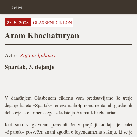
Arhivi
GLASBENI CIKLON
27. 5. 2008
Aram Khachaturyan
Avtor:
Zofijini ljubimci
Spartak, 3. dejanje
V današnjem Glasbenem ciklonu vam predstavljamo še tretje
dejanje baleta »Spartak«, enega najbolj monumentalnih glasbenih
del sovjetsko armenskega skladatelja Arama Khachaturiana.
Kot smo v glavnem povedali že v prejšnji oddaji, je balet
»Spartak« posvečen znani zgodbi o legendarnemu sužnju, ki se je