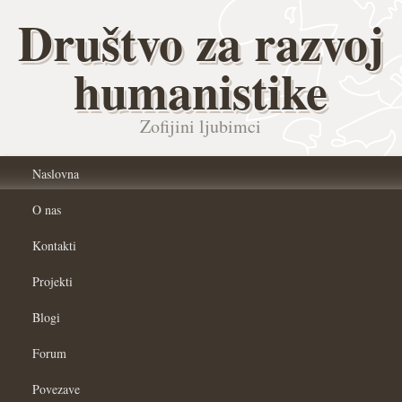
Društvo za razvoj
humanistike
Zofijini ljubimci
Naslovna
O nas
Kontakti
Projekti
Blogi
Forum
Povezave