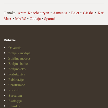
Oznake:
Aram Khachaturyan
•
Armenija
•
Balet
•
Glasba
•
Karl
Marx
•
MARŠ
•
Oddaja
•
Spartak
Rubrike
Obvestila
Zofija v medijih
Zofijina modrost
Zofijina bodica
Zofijino oko
Poslušalnica
Publikacije
Cenzurirano
Kotiček
Speculum
Ekologija
Filmsko