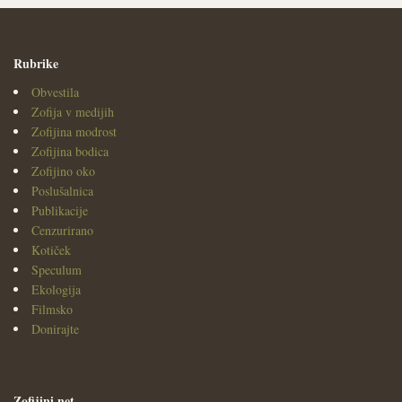
Rubrike
Obvestila
Zofija v medijih
Zofijina modrost
Zofijina bodica
Zofijino oko
Poslušalnica
Publikacije
Cenzurirano
Kotiček
Speculum
Ekologija
Filmsko
Donirajte
Zofijini.net