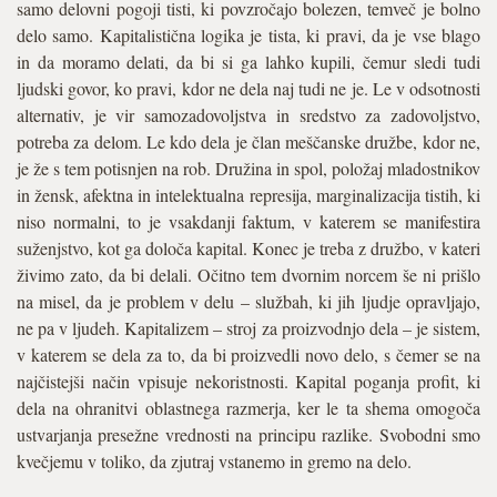
samo delovni pogoji tisti, ki povzročajo bolezen, temveč je bolno
delo samo. Kapitalistična logika je tista, ki pravi, da je vse blago
in da moramo delati, da bi si ga lahko kupili, čemur sledi tudi
ljudski govor, ko pravi, kdor ne dela naj tudi ne je. Le v odsotnosti
alternativ, je vir samozadovoljstva in sredstvo za zadovoljstvo,
potreba za delom. Le kdo dela je član meščanske družbe, kdor ne,
je že s tem potisnjen na rob. Družina in spol, položaj mladostnikov
in žensk, afektna in intelektualna represija, marginalizacija tistih, ki
niso normalni, to je vsakdanji faktum, v katerem se manifestira
suženjstvo, kot ga določa kapital. Konec je treba z družbo, v kateri
živimo zato, da bi delali. Očitno tem dvornim norcem še ni prišlo
na misel, da je problem v delu – službah, ki jih ljudje opravljajo,
ne pa v ljudeh. Kapitalizem – stroj za proizvodnjo dela – je sistem,
v katerem se dela za to, da bi proizvedli novo delo, s čemer se na
najčistejši način vpisuje nekoristnosti. Kapital poganja profit, ki
dela na ohranitvi oblastnega razmerja, ker le ta shema omogoča
ustvarjanja presežne vrednosti na principu razlike. Svobodni smo
kvečjemu v toliko, da zjutraj vstanemo in gremo na delo.