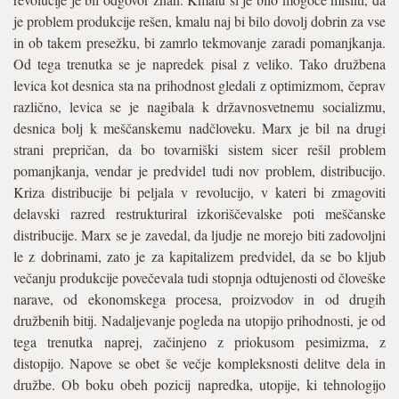
je problem produkcije rešen, kmalu naj bi bilo dovolj dobrin za vse
in ob takem presežku, bi zamrlo tekmovanje zaradi pomanjkanja.
Od tega trenutka se je napredek pisal z veliko. Tako družbena
levica kot desnica sta na prihodnost gledali z optimizmom, čeprav
različno, levica se je nagibala k državnosvetnemu socializmu,
desnica bolj k meščanskemu nadčloveku. Marx je bil na drugi
strani prepričan, da bo tovarniški sistem sicer rešil problem
pomanjkanja, vendar je predvidel tudi nov problem, distribucijo.
Kriza distribucije bi peljala v revolucijo, v kateri bi zmagoviti
delavski razred restrukturiral izkoriščevalske poti meščanske
distribucije. Marx se je zavedal, da ljudje ne morejo biti zadovoljni
le z dobrinami, zato je za kapitalizem predvidel, da se bo kljub
večanju produkcije povečevala tudi stopnja odtujenosti od človeške
narave, od ekonomskega procesa, proizvodov in od drugih
družbenih bitij. Nadaljevanje pogleda na utopijo prihodnosti, je od
tega trenutka naprej, začinjeno z priokusom pesimizma, z
distopijo. Napove se obet še večje kompleksnosti delitve dela in
družbe. Ob boku obeh pozicij napredka, utopije, ki tehnologijo