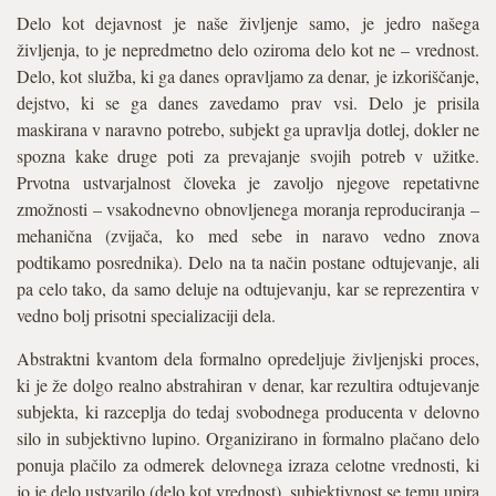
Delo kot dejavnost je naše življenje samo, je jedro našega
življenja, to je nepredmetno delo oziroma delo kot ne – vrednost.
Delo, kot služba, ki ga danes opravljamo za denar, je izkoriščanje,
dejstvo, ki se ga danes zavedamo prav vsi. Delo je prisila
maskirana v naravno potrebo, subjekt ga upravlja dotlej, dokler ne
spozna kake druge poti za prevajanje svojih potreb v užitke.
Prvotna ustvarjalnost človeka je zavoljo njegove repetativne
zmožnosti – vsakodnevno obnovljenega moranja reproduciranja –
mehanična (zvijača, ko med sebe in naravo vedno znova
podtikamo posrednika). Delo na ta način postane odtujevanje, ali
pa celo tako, da samo deluje na odtujevanju, kar se reprezentira v
vedno bolj prisotni specializaciji dela.
Abstraktni kvantom dela formalno opredeljuje življenjski proces,
ki je že dolgo realno abstrahiran v denar, kar rezultira odtujevanje
subjekta, ki razceplja do tedaj svobodnega producenta v delovno
silo in subjektivno lupino. Organizirano in formalno plačano delo
ponuja plačilo za odmerek delovnega izraza celotne vrednosti, ki
jo je delo ustvarilo (delo kot vrednost), subjektivnost se temu upira