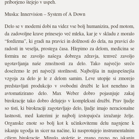
priborjeno štejejo v uspeh.
Muska: Innervision – System of A Down
Delo se v moderni dobi na videz vse bolj humanizira, pod motom,
da zadovoljne krave prinesejo več mleka, kar je v skladu z moralo
“fordizma”, ki gradi na pravici in dolžnosti do dela, na pravici do
radosti in veselja, prostega časa. Hlepimo za delom, medicina se
formira ne zavoljo našega dobrega zdravja, temveč zavoljo
ugotavljanja naše zmožnosti za delo. Tako največjo srečo
dosežemo le pri največji storilnosti. Najboljša in najuspešnejša
vzgoja za delo je le z delom samim. Leve utopije si zmorejo
predstavljati produkcijo v svobodni družbi le kot nenehno in
avtomatizirano delo. Max Weber dobro pojasnjuje zakaj
birokracije tako dobro delujejo v kompleksni družbi. Prav ljudje
so tisti, ki birokraciji zagotavljajo delo, ljudje imajo neracionalne
lastnosti, med katerimi je najbolj izstopajoča izražanje želje.
Organske enote so bolj kot k učinkovitemu delu nagnjene k
iskanju ugodja in sicer na načine, ki nasprotujejo instrumentalnim
ciljem birokracije. Minulo stoletje je znano ravno po iskanju