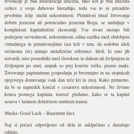
revolucije je bila aristokracija uničena, tako kot je bila uničena
cerkev z svojo duhovno hierarhijo, toda vse to ni prizadelo
prvobitne želje služiti nekoristnosti. Primitivni ritual žrtvovanja
dobrin jeznemu ali potencialno jeznemu Bogu, se nadaljuje v
kompleksni kapitalistični ekonomiji. Vse stvari morajo biti
podrejene nevtralnosti, nekoristnosti, edina razlika med obdobjem
virtualnega in primitivnejšimi časi leži v tem, da sodobni idoli
večinoma (še) nimajo metafizične reference. Idoli, ki smo jih
ustvarili, niso posredniki med človekom in duhom ali življenjem in
življenjem po smrt, ampak so prej končne točke, prazni znaki.
Žrtvovanje papirnatemu gospodarju je brezmejno in na stopnicah
njegovega domovanja vsak dan teče kri in znoj. Kako primerno,
da bi se napredek končal v cesarstvu nekoristnosti. Ne živimo
konca poznega kapitala, temveč gledamo, kako se ta kapital
sesuva v lastnem deliričnem smrtnem transu.
Muska: Good Luck – Basement Jaxx
Naj si počasi odpočijemo od dela in zaključimo z današnjo
oddajo.