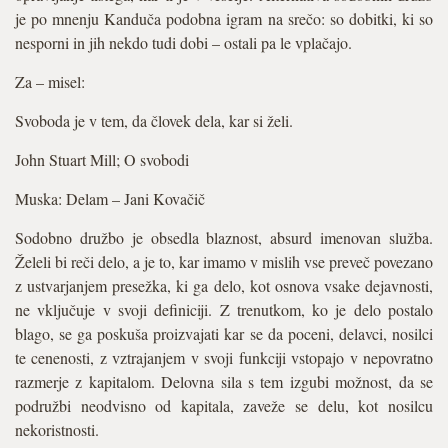
je po mnenju Kanduča podobna igram na srečo: so dobitki, ki so
nesporni in jih nekdo tudi dobi – ostali pa le vplačajo.
Za – misel:
Svoboda je v tem, da človek dela, kar si želi.
John Stuart Mill; O svobodi
Muska: Delam – Jani Kovačič
Sodobno družbo je obsedla blaznost, absurd imenovan služba.
Želeli bi reči delo, a je to, kar imamo v mislih vse preveč povezano
z ustvarjanjem presežka, ki ga delo, kot osnova vsake dejavnosti,
ne vključuje v svoji definiciji. Z trenutkom, ko je delo postalo
blago, se ga poskuša proizvajati kar se da poceni, delavci, nosilci
te cenenosti, z vztrajanjem v svoji funkciji vstopajo v nepovratno
razmerje z kapitalom. Delovna sila s tem izgubi možnost, da se
podružbi neodvisno od kapitala, zaveže se delu, kot nosilcu
nekoristnosti.