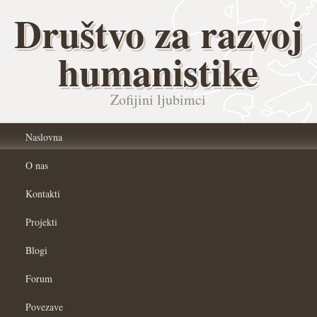
Društvo za razvoj
humanistike
Zofijini ljubimci
Naslovna
O nas
Kontakti
Projekti
Blogi
Forum
Povezave