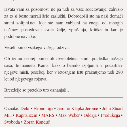
Hvala vam za pozornost, ne pa tudi za vaše sodelovanje, zahvalo
za to si boste morali šele zaslužiti. Dobrodošli ste na naši domači
strani zofijini.net, kjer ste nam vabljeni na enega od mnogih
načinov posredovati svoje želje, vprašanja, kritike in kar je
podobne navlake.
Veseli bomo vsakega vašega odziva.
Ob tednu osorej bomo ob dvestoletnici smrti pradedka našega
časa, Immanuela Kanta, kakšno besedo izpljunili v počastitev
njegove misli, posebej, ker v letošnjem letu praznujemo tudi 280
let od njegovega rojstva.
Brezdelje so preteklo uro oznanjali…
Oznake:
Delo
•
Ekonomija
•
Jerome Klapka Jerome
•
John Stuart
Mill
•
Kapitalizem
•
MARŠ
•
Max Weber
•
Oddaja
•
Produkcija
•
Svoboda
•
Zoran Kanduč