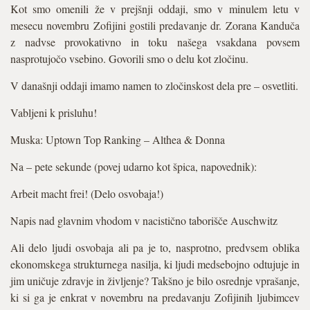
Kot smo omenili že v prejšnji oddaji, smo v minulem letu v
mesecu novembru Zofijini gostili predavanje dr. Zorana Kanduča
z nadvse provokativno in toku našega vsakdana povsem
nasprotujočo vsebino. Govorili smo o delu kot zločinu.
V današnji oddaji imamo namen to zločinskost dela pre – osvetliti.
Vabljeni k prisluhu!
Muska: Uptown Top Ranking – Althea & Donna
Na – pete sekunde (povej udarno kot špica, napovednik):
Arbeit macht frei! (Delo osvobaja!)
Napis nad glavnim vhodom v nacistično taborišče Auschwitz
Ali delo ljudi osvobaja ali pa je to, nasprotno, predvsem oblika
ekonomskega strukturnega nasilja, ki ljudi medsebojno odtujuje in
jim uničuje zdravje in življenje? Takšno je bilo osrednje vprašanje,
ki si ga je enkrat v novembru na predavanju Zofijinih ljubimcev