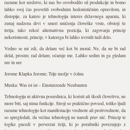
razume kot sredstvo, ki nas bo osvobodilo sil produkcije in bomo
lahko svoj čas posvetili svobodnim hedonističnim opravilom, in
distopije, za katero je tehnologija interes državnega aparata, ki
zunaj nadzora drvi v smeri uničenja človeške vrste, obstoji še
tretja, tako rekoč alternativna pozicija, ki zagovarja princip
nekoristnosti, princip, v katerega bi lahko uvrstili tudi delo.
Vedno se mi zdi, da delam več kot bi moral. Ne, da ne bi rad
delal, prosim; rad delam; očaruje me. Lahko sedim in ga gledam
ure in ure
Jerome Klapka Jerome; Trije možje v čolnu
Muska: Was ist ist – Einsturzende Neubauten
Tehnologija ni aktivna posrednica, ki koristi ali škodi človeštvu, ne
more biti, saj nima funkcije. Stroji so praktično povsod, toliko ljudi
razume tehnologijo kot manifestacijo vrednote ali protivrednote, da
so spregledali, da večina tehnologij ne naredi prav nič. Princip te
logike gnezdi v perverzni želji, ki jo porabniki povezujejo z