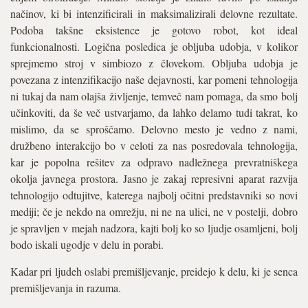
načinov, ki bi intenzificirali in maksimalizirali delovne rezultate.
Podoba takšne eksistence je gotovo robot, kot ideal
funkcionalnosti. Logična posledica je obljuba udobja, v kolikor
sprejmemo stroj v simbiozo z človekom. Obljuba udobja je
povezana z intenzifikacijo naše dejavnosti, kar pomeni tehnologija
ni tukaj da nam olajša življenje, temveč nam pomaga, da smo bolj
učinkoviti, da še več ustvarjamo, da lahko delamo tudi takrat, ko
mislimo, da se sproščamo. Delovno mesto je vedno z nami,
družbeno interakcijo bo v celoti za nas posredovala tehnologija,
kar je popolna rešitev za odpravo nadležnega prevratniškega
okolja javnega prostora. Jasno je zakaj represivni aparat razvija
tehnologijo odtujitve, katerega najbolj očitni predstavniki so novi
mediji; če je nekdo na omrežju, ni ne na ulici, ne v postelji, dobro
je spravljen v mejah nadzora, kajti bolj ko so ljudje osamljeni, bolj
bodo iskali ugodje v delu in porabi.
Kadar pri ljudeh oslabi premišljevanje, preidejo k delu, ki je senca
premišljevanja in razuma.