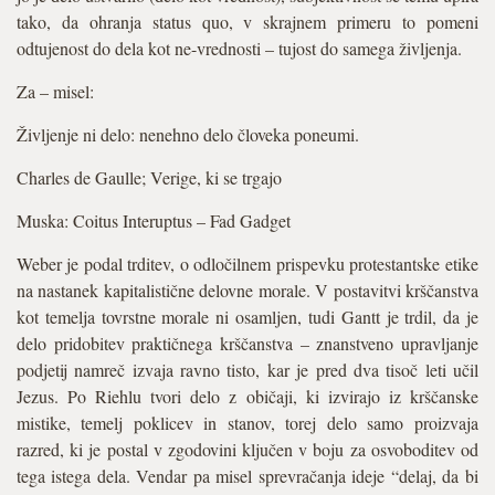
tako, da ohranja status quo, v skrajnem primeru to pomeni
odtujenost do dela kot ne-vrednosti – tujost do samega življenja.
Za – misel:
Življenje ni delo: nenehno delo človeka poneumi.
Charles de Gaulle; Verige, ki se trgajo
Muska: Coitus Interuptus – Fad Gadget
Weber je podal trditev, o odločilnem prispevku protestantske etike
na nastanek kapitalistične delovne morale. V postavitvi krščanstva
kot temelja tovrstne morale ni osamljen, tudi Gantt je trdil, da je
delo pridobitev praktičnega krščanstva – znanstveno upravljanje
podjetij namreč izvaja ravno tisto, kar je pred dva tisoč leti učil
Jezus. Po Riehlu tvori delo z običaji, ki izvirajo iz krščanske
mistike, temelj poklicev in stanov, torej delo samo proizvaja
razred, ki je postal v zgodovini ključen v boju za osvoboditev od
tega istega dela. Vendar pa misel sprevračanja ideje “delaj, da bi