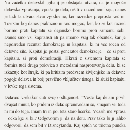
Na začetku delavskih gibanj je obstajala utvara, da je mogoče
delavska vprašanja, vprašanje dela, rešiti v razrednem boju, danes
je tudi ta utvara stvar zgodovine, ker razredov preprosto več ni.
Tovrstni boj danes praktično ni več mogoč, ker, ko se kot razred
borimo proti kapitalu se dejansko borimo proti samemu sebi.
Danes smo vsi kapitalisti ali pa imamo vsaj tak občutek, kar je
neposreden rezultat demokracije in kapitala, ki ni več ločen od
delovne sile. Kapital je postal generator demokracije – če si proti
kapitalu, si proti demokraciji. Hkrati z sistemom kapitala se
formira tudi druga polovica z metodami nasprotovanja delu, ki se
izkazuje kot štrajk, ki pa kritizira predvsem življenjske in delavne
pogoje delavca in bolj pravično vključitev tistega, ki služi kapitalu,
v lovke tega sistema.
Delavec vsekakor čuti svojo odtujenost: “Veste kaj delam prvih
dvajset minut, ko pridem iz dela: sprenevedam se, smejem se, toda
ni mi do tega. Imam tri in pol leta staro hčerko. Včasih me vpraša
– očka kje si bil? Odgovorim ji, da na delu. Prav tako bi ji lahko
odgovoril, da sem bil v Disneylandu. Kaj sploh ve triletna punčka