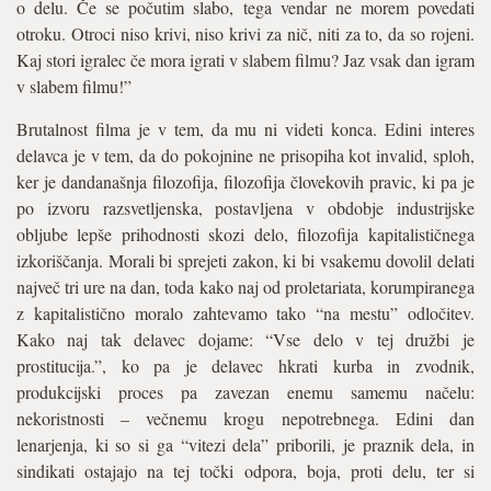
o delu. Če se počutim slabo, tega vendar ne morem povedati
otroku. Otroci niso krivi, niso krivi za nič, niti za to, da so rojeni.
Kaj stori igralec če mora igrati v slabem filmu? Jaz vsak dan igram
v slabem filmu!”
Brutalnost filma je v tem, da mu ni videti konca. Edini interes
delavca je v tem, da do pokojnine ne prisopiha kot invalid, sploh,
ker je dandanašnja filozofija, filozofija človekovih pravic, ki pa je
po izvoru razsvetljenska, postavljena v obdobje industrijske
obljube lepše prihodnosti skozi delo, filozofija kapitalističnega
izkoriščanja. Morali bi sprejeti zakon, ki bi vsakemu dovolil delati
največ tri ure na dan, toda kako naj od proletariata, korumpiranega
z kapitalistično moralo zahtevamo tako “na mestu” odločitev.
Kako naj tak delavec dojame: “Vse delo v tej družbi je
prostitucija.”, ko pa je delavec hkrati kurba in zvodnik,
produkcijski proces pa zavezan enemu samemu načelu:
nekoristnosti – večnemu krogu nepotrebnega. Edini dan
lenarjenja, ki so si ga “vitezi dela” priborili, je praznik dela, in
sindikati ostajajo na tej točki odpora, boja, proti delu, ter si