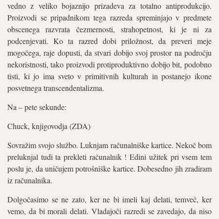
vedno z veliko bojaznijo prizadeva za totalno antiprodukcijo.
Proizvodi se pripadnikom tega razreda spreminjajo v predmete
obscenega razvrata čezmernosti, strahopetnost, ki je ni za
podcenjevati. Ko ta razred dobi priložnost, da preveri meje
mogočega, raje dopusti, da stvari dobijo svoj prostor na področju
nekoristnosti, tako proizvodi protiproduktivno dobijo bit, podobno
tisti, ki jo ima sveto v primitivnih kulturah in postanejo ikone
posvetnega transcendentalizma.
Na – pete sekunde:
Chuck, knjigovodja (ZDA)
Sovražim svojo službo. Luknjam računalniške kartice. Nekoč bom
preluknjal tudi ta prekleti računalnik ! Edini užitek pri vsem tem
poslu je, da uničujem potrošniške kartice. Dobesedno jih zradiram
iz računalnika.
Dolgočasimo se ne zato, ker ne bi imeli kaj delati, temveč, ker
vemo, da bi morali delati. Vladajoči razredi se zavedajo, da niso