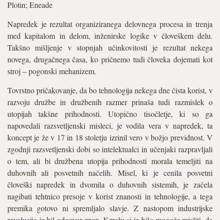
Plotin; Eneade
Napredek je rezultat organiziranega delovnega procesa in trenja
med kapitalom in delom, inženirske logike v človeškem delu.
Takšno mišljenje v stopnjah učinkovitosti je rezultat nekega
novega, drugačnega časa, ko pričnemo tudi človeka dojemati kot
stroj – pogonski mehanizem.
Tovrstno pričakovanje, da bo tehnologija nekega dne čista korist, v
razvoju družbe in družbenih razmer prinaša tudi razmislek o
utopijah takšne prihodnosti. Utopično tisočletje, ki so ga
napovedali razsvetljenski misleci, je vodila vera v napredek, ta
koncept je že v 17 in 18 stoletju izrinil vero v božjo previdnost. V
zgodnji razsvetljenski dobi so intelektualci in učenjaki razpravljali
o tem, ali bi družbena utopija prihodnosti morala temeljiti na
duhovnih ali posvetnih načelih. Misel, ki je cenila posvetni
človeški napredek in dvomila o duhovnih sistemih, je začela
nagibati tehtnico presoje v korist znanosti in tehnologije, a tega
premika gotovo ni spremljalo slavje. Z nastopom industrijske
revolucije je bil odgovor znan. Kmalu si je bilo mogoče misliti, da