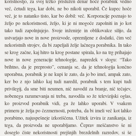
koristnostjo, za svoj težko prislužen denar hoče porabnik vedno
več, četudi tega, kar dobi, ne bo nikoli uporabil. Če kupec hoče
več, je to natanko tisto, kar bo dobil: več. Korporacije poznajo to
željo po nekoristnosti, željo, ki je ni mogoče zapolniti in jo kot
tako tudi zapolnjujejo. Svoje inženirje in oblikovalce silijo, da
ustvarjajo nove in nove proizvode, opremljene z dodatki, čim več
nekoristnih strojev, da bi zapeljali želje lačnega porabnika. In tako
se krog začne, kaj hitro ta krog postane spirala, ko na trg prihajajo
nove in nove generacije tehnologije, napredek v slogu: “Tako
brihtno, da je preprosto”, oznanja se, da je tehnologija končno
uporabna, porabnik je ne kupi le zato, da jo bo imel, ampak zato,
ker bo z njo lahko kaj tudi naredil, porabnik s tem kupi tudi
privilegij, da sme biti neumen, nič navodil za branje, nič tečajev,
nobenega razumevanja ni treba, navodila so že televizijski oglas,
ko proizvod porabnik vidi, ga že lahko uporabi. V vsakem
primeru je želja po čezmernosti, potreba, da bi imeli več kot lahko
porabimo, najuspešneje izkoriščena. Užitek izvira iz zanikanja, iz
tega, da proizvoda ne uporabljamo. Čeprav meščanstvo še ni
doseglo čiste nekoristnosti prejšnjih brezdelnih razredov, si še