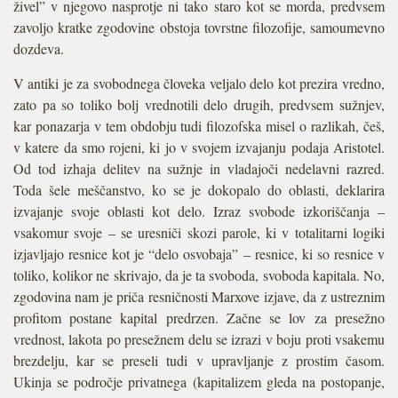
živel” v njegovo nasprotje ni tako staro kot se morda, predvsem
zavoljo kratke zgodovine obstoja tovrstne filozofije, samoumevno
dozdeva.
V antiki je za svobodnega človeka veljalo delo kot prezira vredno,
zato pa so toliko bolj vrednotili delo drugih, predvsem sužnjev,
kar ponazarja v tem obdobju tudi filozofska misel o razlikah, češ,
v katere da smo rojeni, ki jo v svojem izvajanju podaja Aristotel.
Od tod izhaja delitev na sužnje in vladajoči nedelavni razred.
Toda šele meščanstvo, ko se je dokopalo do oblasti, deklarira
izvajanje svoje oblasti kot delo. Izraz svobode izkoriščanja –
vsakomur svoje – se uresniči skozi parole, ki v totalitarni logiki
izjavljajo resnice kot je “delo osvobaja” – resnice, ki so resnice v
toliko, kolikor ne skrivajo, da je ta svoboda, svoboda kapitala. No,
zgodovina nam je priča resničnosti Marxove izjave, da z ustreznim
profitom postane kapital predrzen. Začne se lov za presežno
vrednost, lakota po presežnem delu se izrazi v boju proti vsakemu
brezdelju, kar se preseli tudi v upravljanje z prostim časom.
Ukinja se področje privatnega (kapitalizem gleda na postopanje,