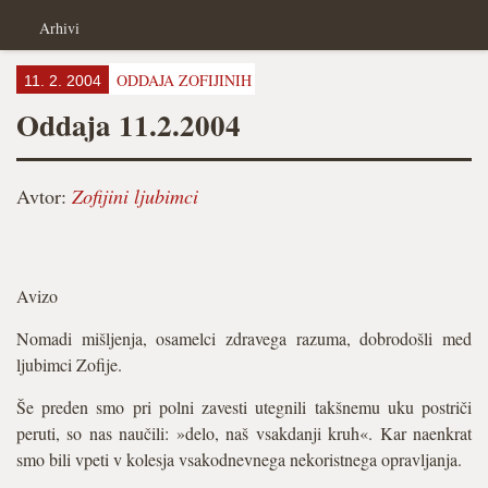
Arhivi
ODDAJA ZOFIJINIH
11. 2. 2004
Oddaja 11.2.2004
Avtor:
Zofijini ljubimci
Avizo
Nomadi mišljenja, osamelci zdravega razuma, dobrodošli med
ljubimci Zofije.
Še preden smo pri polni zavesti utegnili takšnemu uku postriči
peruti, so nas naučili: »delo, naš vsakdanji kruh«. Kar naenkrat
smo bili vpeti v kolesja vsakodnevnega nekoristnega opravljanja.