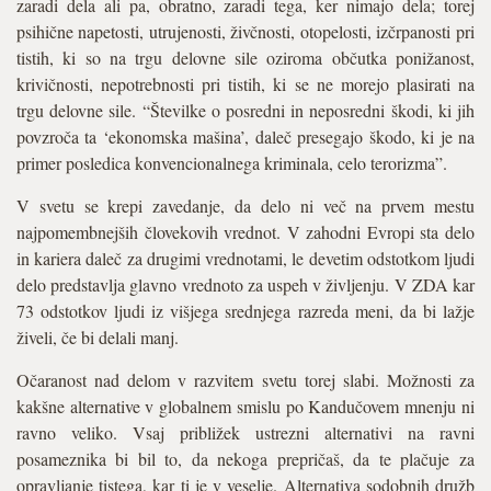
zaradi dela ali pa, obratno, zaradi tega, ker nimajo dela; torej
psihične napetosti, utrujenosti, živčnosti, otopelosti, izčrpanosti pri
tistih, ki so na trgu delovne sile oziroma občutka ponižanost,
krivičnosti, nepotrebnosti pri tistih, ki se ne morejo plasirati na
trgu delovne sile. “Številke o posredni in neposredni škodi, ki jih
povzroča ta ‘ekonomska mašina’, daleč presegajo škodo, ki je na
primer posledica konvencionalnega kriminala, celo terorizma”.
V svetu se krepi zavedanje, da delo ni več na prvem mestu
najpomembnejših človekovih vrednot. V zahodni Evropi sta delo
in kariera daleč za drugimi vrednotami, le devetim odstotkom ljudi
delo predstavlja glavno vrednoto za uspeh v življenju. V ZDA kar
73 odstotkov ljudi iz višjega srednjega razreda meni, da bi lažje
živeli, če bi delali manj.
Očaranost nad delom v razvitem svetu torej slabi. Možnosti za
kakšne alternative v globalnem smislu po Kandučovem mnenju ni
ravno veliko. Vsaj približek ustrezni alternativi na ravni
posameznika bi bil to, da nekoga prepričaš, da te plačuje za
opravljanje tistega, kar ti je v veselje. Alternativa sodobnih družb