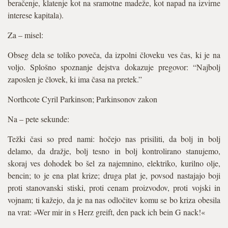
beračenje, klatenje kot na sramotne madeže, kot napad na izvirne
interese kapitala).
Za – misel:
Obseg dela se toliko poveča, da izpolni človeku ves čas, ki je na
voljo. Splošno spoznanje dejstva dokazuje pregovor: “Najbolj
zaposlen je človek, ki ima časa na pretek.”
Northcote Cyril Parkinson; Parkinsonov zakon
Na – pete sekunde:
Težki časi so pred nami: hočejo nas prisiliti, da bolj in bolj
delamo, da dražje, bolj tesno in bolj kontrolirano stanujemo,
skoraj ves dohodek bo šel za najemnino, elektriko, kurilno olje,
bencin; to je ena plat krize; druga plat je, povsod nastajajo boji
proti stanovanski stiski, proti cenam proizvodov, proti vojski in
vojnam; ti kažejo, da je na nas odločitev komu se bo kriza obesila
na vrat: »Wer mir in s Herz greift, den pack ich bein G nack!«