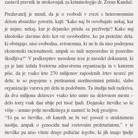
zastavil pravnik in strokovnjak za kriminologijo dr. Zoran Kanduč.
Predavatelj je menil, da je o svobodi v zvezi s heteronomnim
delom absurdno govoriti, kajti “kako naj bi osvobajalo nekaj, kar
je nujno, nekaj, kar je dejansko prisila za preživetje? Kako naj
ideološko slavimo delo kot vir osvoboditve, ko pa pretežno dela,
ki obstajajo, niso svobodna, avtonomna, ki ne le da niso podrejena
ekonomski racionalnosti, ampak so tudi neposredno in posredno
škodljiva?” V podkrepitev navedene teze je navedel dokument, ki
ga je lani izdala Svetovna zdravstvena organizacija in v katerem
piše, da je vsako leto 270 milijonov zaposlenih žrtev nesreč pri
delu; te so pogojene s pretiranimi storilnostnimi pritiski, slabo
organizacijo varstva pri delu in podobnim. Ta študija tudi razkriva,
da dva milijona delavcev vsako leto umre na delovnem mestu –
delo torej vsak dan ubije pet tisoč ljudi. Dejanske številke so še
višje – temno polje neodkritega je namreč še bolj grozljivo.
“To pa so številke, ob katerih ne bi več govoril o strukturnem
nasilju, ampak o genocidu nad svetovnim proletariatom,” v te
številke pa niso vštete druge psihične tegobe, ki jih imajo ljudje