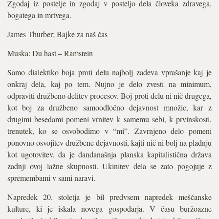
Zgodaj iz postelje in zgodaj v posteljo dela človeka zdravega,
bogatega in mrtvega.
James Thurber; Bajke za naš čas
Muska: Du hast – Ramstein
Samo dialektiko boja proti delu najbolj zadeva vprašanje kaj je
onkraj dela, kaj po tem. Nujno je delo zvesti na minimum,
odpraviti družbeno delitev procesov. Boj proti delu ni nič drugega,
kot boj za družbeno samoodločno dejavnost množic, kar z
drugimi besedami pomeni vrnitev k samemu sebi, k prvinskosti,
trenutek, ko se osvobodimo v “mi”. Zavrnjeno delo pomeni
ponovno osvojitev družbene dejavnosti, kajti nič ni bolj na pladnju
kot ugotovitev, da je dandanašnja planska kapitalistična država
zadnji ovoj lažne skupnosti. Ukinitev dela se zato pogojuje z
spremembami v sami naravi.
Napredek 20. stoletja je bil predvsem napredek meščanske
kulture, ki je iskala novega gospodarja. V času buržoazne