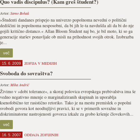
Quo vadis discipulus? (Kam greš študent?)
Avtor:
Samo Bohak
»Študenti dandanes prispejo na univerzo popolnoma nevedni o politični
dediščini in popolnoma nesposobni, da bi jih le-ta navdušila ali da bi do nje
gojili kritično distanco.« Allan Bloom Študent naj bo, je bil moto, ki so ga
generacije staršev ponavljale ob misli na prihodnost svojih otrok. Izobrazba
je...
več
ZOFIJA V MEDIJIH
15. 6. 2009
Svoboda do sovraštva?
Avtor:
Miha Andrić
Živimo v »dobi tolerance«, a skoraj polovica evropskega prebivalstva ima še
vedno negativno mnenje o marginaliziranih skupinah in uporablja
ksenofobično ter rasistično retoriko. Tako je na mestu premislek o popolni
svobodi govora kot neodtujljivi pravici, ki se v primerih sovražne in
diskriminatorne nastrojenosti govorca izkaže za grobo kršenje človekovih...
več
ODDAJA ZOFIJINIH
16. 5. 2007