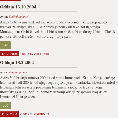
Oddaja 13.10.2004
Avtor:
Zofijini ljubimci
Avizo Gotovo ima vsak od nas svojo predstavo o sreči, ki je prepogosto
izgovor za življenjski cilj. A z srečo je ponavadi tako kot ugotavlja
Montesquieu: Če bi človek hotel biti samo srečen, bi to dosegel hitro. Človek
pa hoče biti bolj srečen, kot so drugi; to je pa...
več
ODDAJA ZOFIJINIH
18. 2. 2004
Oddaja 18.2.2004
Avtor:
Zofijini ljubimci
Avizo V februarju mineva 200 let od smrti Immanuela Kanta. Ker je letošnje
leto hkrati tudi 280 let od njegovega rojstva je antikvariatska filozofska misel v
letošnjem letu prežeta z ponovnim tehtanjem zapuščine tega velikega
filozofskega duha. Zofijini bomo v današnji oddaji prispevali svoj delež.
Immanuel Kant je eden...
več
ODDAJA ZOFIJINIH
11. 2. 2004