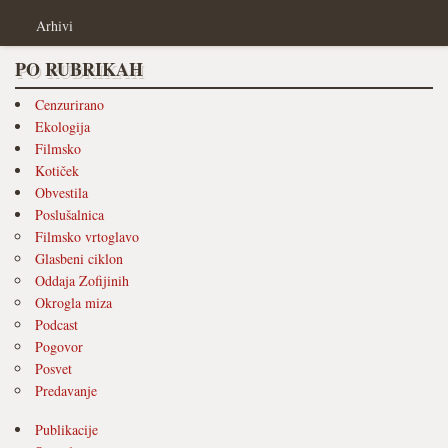
Arhivi
PO RUBRIKAH
Cenzurirano
Ekologija
Filmsko
Kotiček
Obvestila
Poslušalnica
Filmsko vrtoglavo
Glasbeni ciklon
Oddaja Zofijinih
Okrogla miza
Podcast
Pogovor
Posvet
Predavanje
Publikacije