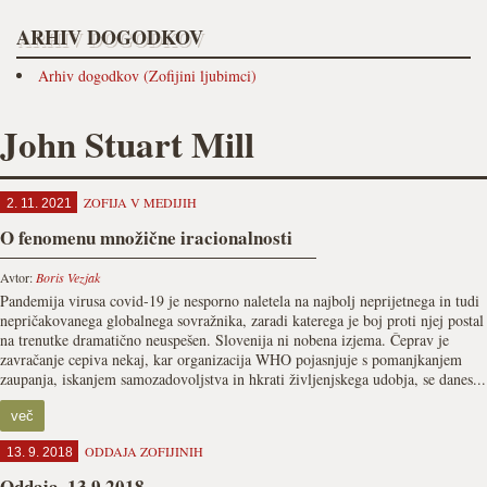
ARHIV DOGODKOV
Arhiv dogodkov (Zofijini ljubimci)
John Stuart Mill
ZOFIJA V MEDIJIH
2. 11. 2021
O fenomenu množične iracionalnosti
Avtor:
Boris Vezjak
Pandemija virusa covid-19 je nesporno naletela na najbolj neprijetnega in tudi
nepričakovanega globalnega sovražnika, zaradi katerega je boj proti njej postal
na trenutke dramatično neuspešen. Slovenija ni nobena izjema. Čeprav je
zavračanje cepiva nekaj, kar organizacija WHO pojasnjuje s pomanjkanjem
zaupanja, iskanjem samozadovoljstva in hkrati življenjskega udobja, se danes...
več
ODDAJA ZOFIJINIH
13. 9. 2018
Oddaja, 13.9.2018