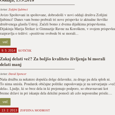
Avtor:
Zofijini ljubimci
Avizo Spoštovani in spoštovane, dobrodošli v novi oddaji društva Zofijini
ljubimci! Danes vam bomo prebrali tri nove prispevke iz aktualne številke
društvenega glasila Ustroj. Začeli bomo z dvema dijaškima prispevkoma.
Dijakinja Marija Štriker iz Gimnazije Ravne na Koroškem, v svojem prispevku
razpravlja o trditvi: »pozitivne svobode bi se morali...
več
KOTIČEK
9. 5. 2014
Zakaj delati več? Za boljšo kvaliteto življenja bi morali
delati manj
Avtor:
David Spencer
Naša družba za nekatere dopušča dolge delavnike, za druge pa dela sploh ni.
To nima smisla. Poudarek običajne politike zaposlovanja je na ustvarjanju »več
dela«. Ljudje, ki so brez dela in ki prejemajo podporo, so obravnavani kot
breme državi in pri iskanju dela deležni pomoči ali celo neposredne prisile....
več
ZOFIJINA MODROST
13. 2. 2013