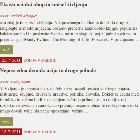
Eksistencialni obup in smisel življenja
Avtor:
Friderik Klampfer
»In zdaj je tu smisel življenja. Nič posebnega ni. Bodite dobri do drugih,
izogibajte se mastnim jedem, občasno preberite kako dobro knjigo, pojdite na
kakšen sprehod in poskusite živeti v miru in slogi skupaj z ljudmi vseh ras in
prepričanj.« (Monty Python, The Meaning of Life) Povzetek: V pričujočem...
več
ZOFIJA V MEDIJIH
21. 7. 2011
Neposredna demokracija in druge pobude
Avtor:
Andrej Adam
V življenju je pogosto tako, da šele kriza razgali resnico kakšnega pojava,
institucije, skupine, družbene ureditve, politike, človeka. Dokler se cedita med
in mleko in večina ljudi z zaupanjem načrtuje prihodnost, so ranljivosti,
razpoke, nerešena ali zamolčana vprašanja nepomembna; le redki posamezniki
imajo dovolj volje, da nanje opozarjajo, večino...
več
ZOFIJA V MEDIJIH
12. 7. 2011