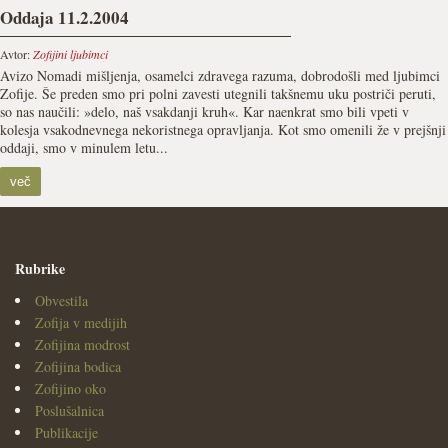
Oddaja 11.2.2004
Avtor:
Zofijini ljubimci
Avizo Nomadi mišljenja, osamelci zdravega razuma, dobrodošli med ljubimci
Zofije. Še preden smo pri polni zavesti utegnili takšnemu uku postriči peruti,
so nas naučili: »delo, naš vsakdanji kruh«. Kar naenkrat smo bili vpeti v
kolesja vsakodnevnega nekoristnega opravljanja. Kot smo omenili že v prejšnji
oddaji, smo v minulem letu...
več
Rubrike
Obvestila
Zofija v medijih
Zofijina modrost
Zofijina bodica
Zofijino oko
Poslušalnica
Publikacije