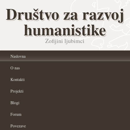
Društvo za razvoj
humanistike
Zofijini ljubimci
Naslovna
O nas
Kontakti
Projekti
Blogi
Forum
Povezave