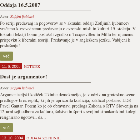
Oddaja 16.5.2007
Avtor:
Zofijini ljubimci
Po seriji predavanj in pogovorov se v aktualni oddaji Zofijinih ljubimcev
vračamo k vsevednemu predavanju o evropski misli in kulturi 19. stoletja. V
tokratni lekciji bomo poslušali zgodbo o Tocquevilleu in Millu ter njunemu
prispevku k liberalni teoriji. Predavanje je v angleškem jeziku. Vabljeni k
poslušanju!
več
KOTIČEK
11. 6. 2005
Dost je argumentov!
Avtor:
Zofijini ljubimci
Argumentacijski kotiček Ukinite demokracijo, je v odziv na groteskno sceno
predlogov brez replik, ki jih je uprizorila koalicija, zaklical poslanec LDS
Pavel Gantar. Potem ko je ob obravnavi predloga Zakona o RTV Slovenija na
12-urni seji odbora za kulturo, šolstvo in šport s svojimi strankarskimi kolegi
resignirano ugotovil, da...
več
ODDAJA ZOFIJINIH
13. 10. 2004