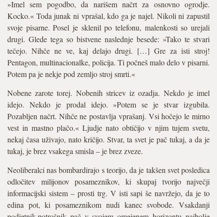
»Imel sem pogodbo, da narišem načrt za osnovno ogrodje.
Kocko.« Toda junak ni vprašal, kdo ga je najel. Nikoli ni zapustil
svoje pisarne. Posel je sklenil po telefonu, malenkosti so urejali
drugi. Glede tega so bistvene naslednje besede: »Tako te stvari
tečejo. Nihče ne ve, kaj delajo drugi. […] Gre za isti stroj!
Pentagon, multinacionalke, policija. Ti počneš malo delo v pisarni.
Potem pa je nekje pod zemljo stroj smrti.«
Nobene zarote torej. Nobenih stricev iz ozadja. Nekdo je imel
idejo. Nekdo je prodal idejo. »Potem se je stvar izgubila.
Pozabljen načrt. Nihče ne postavlja vprašanj. Vsi hočejo le mirno
vest in mastno plačo.« Ljudje nato obtičijo v njim tujem svetu,
nekaj časa uživajo, nato kričijo. Stvar, ta svet je pač tukaj, a da je
tukaj, je brez vsakega smisla – je brez zveze.
Neoliberalci nas bombardirajo s teorijo, da je takšen svet posledica
odločitev milijonov posameznikov, ki skupaj tvorijo največji
informacijski sistem – prosti trg. V isti sapi še navržejo, da je to
edina pot, ki posameznikom nudi kanec svobode. Vsakdanji
podjetnik-potrošnik pač v svojem omejenem horizontu najbolje