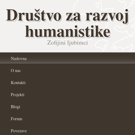
Društvo za razvoj
humanistike
Zofijini ljubimci
Naslovna
O nas
Kontakti
Projekti
Blogi
Forum
Povezave