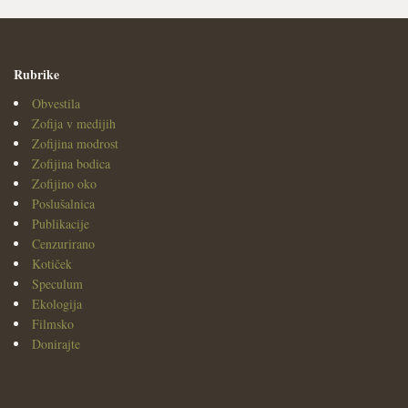
Rubrike
Obvestila
Zofija v medijih
Zofijina modrost
Zofijina bodica
Zofijino oko
Poslušalnica
Publikacije
Cenzurirano
Kotiček
Speculum
Ekologija
Filmsko
Donirajte