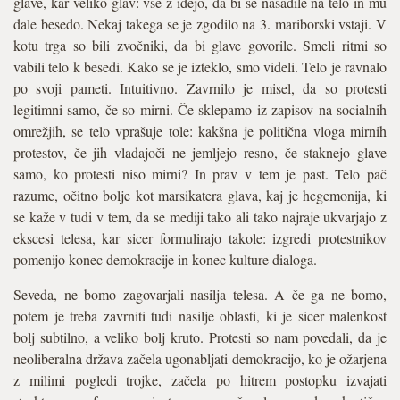
glave, kar veliko glav: vse z idejo, da bi se nasadile na telo in mu
dale besedo. Nekaj takega se je zgodilo na 3. mariborski vstaji. V
kotu trga so bili zvočniki, da bi glave govorile. Smeli ritmi so
vabili telo k besedi. Kako se je izteklo, smo videli. Telo je ravnalo
po svoji pameti. Intuitivno. Zavrnilo je misel, da so protesti
legitimni samo, če so mirni. Če sklepamo iz zapisov na socialnih
omrežjih, se telo vprašuje tole: kakšna je politična vloga mirnih
protestov, če jih vladajoči ne jemljejo resno, če staknejo glave
samo, ko protesti niso mirni? In prav v tem je past. Telo pač
razume, očitno bolje kot marsikatera glava, kaj je hegemonija, ki
se kaže v tudi v tem, da se mediji tako ali tako najraje ukvarjajo z
ekscesi telesa, kar sicer formulirajo takole: izgredi protestnikov
pomenijo konec demokracije in konec kulture dialoga.
Seveda, ne bomo zagovarjali nasilja telesa. A če ga ne bomo,
potem je treba zavrniti tudi nasilje oblasti, ki je sicer malenkost
bolj subtilno, a veliko bolj kruto. Protesti so nam povedali, da je
neoliberalna država začela ugonabljati demokracijo, ko je ožarjena
z milimi pogledi trojke, začela po hitrem postopku izvajati