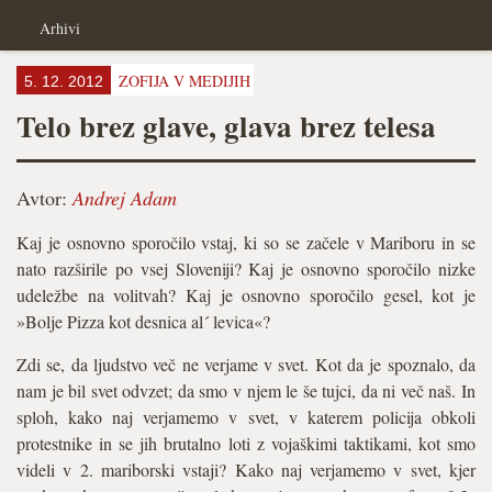
Arhivi
ZOFIJA V MEDIJIH
5. 12. 2012
Telo brez glave, glava brez telesa
Avtor:
Andrej Adam
Kaj je osnovno sporočilo vstaj, ki so se začele v Mariboru in se
nato razširile po vsej Sloveniji? Kaj je osnovno sporočilo nizke
udeležbe na volitvah? Kaj je osnovno sporočilo gesel, kot je
»Bolje Pizza kot desnica al´ levica«?
Zdi se, da ljudstvo več ne verjame v svet. Kot da je spoznalo, da
nam je bil svet odvzet; da smo v njem le še tujci, da ni več naš. In
sploh, kako naj verjamemo v svet, v katerem policija obkoli
protestnike in se jih brutalno loti z vojaškimi taktikami, kot smo
videli v 2. mariborski vstaji? Kako naj verjamemo v svet, kjer