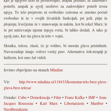
kjer je njegovo delo ni prostovoljno, ampak prisilno; ni zadostitev
potrebi, ampak je zgolj sredstvo za zadovoljitev potreb izven
njega. To telo preprosto ni svobodno oziroma se zmotno počuti
svobodno le še v svojih živalskih funkcijah, pri jedi, pitju in
plojenju, kvečjemu še v stanovanju in nakitu, kot bi rekel Marx; le
še pri uničevanju njemu tujega sveta, bi lahko dodali. A tako je
zgolj zato, ker sta glava in telo v vojni.
Skratka, telesu, zlasti, če je volilno, bi morala glava prisluhniti.
Navsezadnje imajo volivci vselej prav. Alternativa šok-terapiji je
ludizem, kot smo žal videli.
Izvirno objavljeno na straneh
Mladine
Vir:
http://www.mladina.si/118433/komentar-telo-brez-glave-
glava-brez-telesa/
Oznake:
Cube
•
Demokracija
•
Film
•
Franz Kafka
•
IMF
•
Jean-
Jacques Rousseau
•
Karl Marx
•
Libertarizem
•
Maribor
•
Neoliberalizem