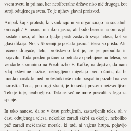
vsem svetu in pri nas, ker neoliberalne države niso nič drugega kot
stroji odtujenega sveta. To je njihov glavni proizvod.
Ampak kaj s protesti, ki vzniknejo in se organizirajo na socialnih
omrežjih? V resnici ni nikoli jasno, ali bodo besede na omrežjih
postale meso, ali bodo ljudje prišli zastaviti svoja telesa, kot se
glasi dikcija. No, v Sloveniji je postalo jasno. Telesa so prišla. Ali,
rečeno drugače, telo, protislovno kot je, se je prebudilo in
pojavilo. Toda preden pričnemo peti slavo prebujenemu telesu, se
vendarle spomnimo na Preobrazbo F. Kafke, na dejstvo, da nam
zdaj »številne nožice, nebogljeno migetajo pred očmi«, da bi
morda marsikdo med protestniki »še malo pospal in pozabil na vse
norosti.« Toda, po drugi strani, je to sedaj povsem neizvedljivo.
Telo je tuje, neubogljivo. Telo se več ne more prevaliti v lego za
spanje.
In tako nanese, da se v času prebujenih, zastavljenih teles, ali v
času odtujenega telesa, nekoliko zaradi skrbi za okolje, nekoliko
pač zaradi meščanske morale, ki tudi ni vajena hrupa, pojavijo