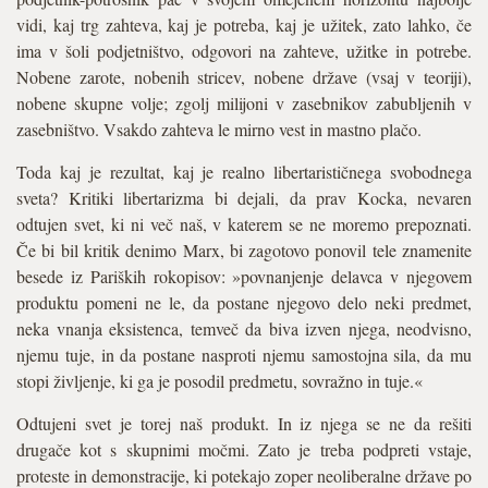
vidi, kaj trg zahteva, kaj je potreba, kaj je užitek, zato lahko, če
ima v šoli podjetništvo, odgovori na zahteve, užitke in potrebe.
Nobene zarote, nobenih stricev, nobene države (vsaj v teoriji),
nobene skupne volje; zgolj milijoni v zasebnikov zabubljenih v
zasebništvo. Vsakdo zahteva le mirno vest in mastno plačo.
Toda kaj je rezultat, kaj je realno libertarističnega svobodnega
sveta? Kritiki libertarizma bi dejali, da prav Kocka, nevaren
odtujen svet, ki ni več naš, v katerem se ne moremo prepoznati.
Če bi bil kritik denimo Marx, bi zagotovo ponovil tele znamenite
besede iz Pariških rokopisov: »povnanjenje delavca v njegovem
produktu pomeni ne le, da postane njegovo delo neki predmet,
neka vnanja eksistenca, temveč da biva izven njega, neodvisno,
njemu tuje, in da postane nasproti njemu samostojna sila, da mu
stopi življenje, ki ga je posodil predmetu, sovražno in tuje.«
Odtujeni svet je torej naš produkt. In iz njega se ne da rešiti
drugače kot s skupnimi močmi. Zato je treba podpreti vstaje,
proteste in demonstracije, ki potekajo zoper neoliberalne države po