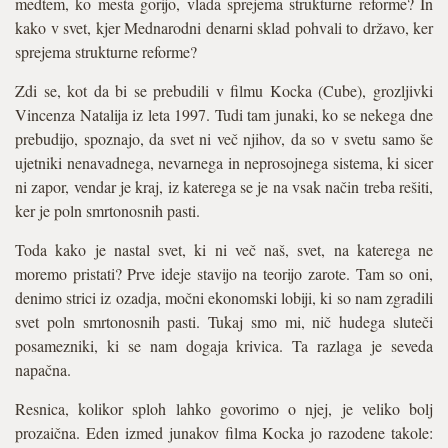
medtem, ko mesta gorijo, vlada sprejema strukturne reforme? In
kako v svet, kjer Mednarodni denarni sklad pohvali to državo, ker
sprejema strukturne reforme?
Zdi se, kot da bi se prebudili v filmu Kocka (Cube), grozljivki
Vincenza Natalija iz leta 1997. Tudi tam junaki, ko se nekega dne
prebudijo, spoznajo, da svet ni več njihov, da so v svetu samo še
ujetniki nenavadnega, nevarnega in neprosojnega sistema, ki sicer
ni zapor, vendar je kraj, iz katerega se je na vsak način treba rešiti,
ker je poln smrtonosnih pasti.
Toda kako je nastal svet, ki ni več naš, svet, na katerega ne
moremo pristati? Prve ideje stavijo na teorijo zarote. Tam so oni,
denimo strici iz ozadja, močni ekonomski lobiji, ki so nam zgradili
svet poln smrtonosnih pasti. Tukaj smo mi, nič hudega sluteči
posamezniki, ki se nam dogaja krivica. Ta razlaga je seveda
napačna.
Resnica, kolikor sploh lahko govorimo o njej, je veliko bolj
prozaična. Eden izmed junakov filma Kocka jo razodene takole: