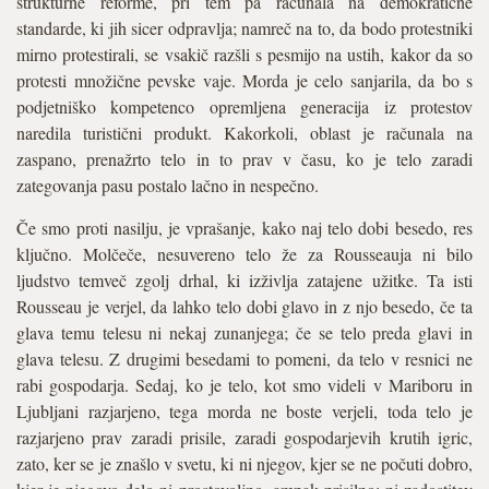
strukturne reforme, pri tem pa računala na demokratične
standarde, ki jih sicer odpravlja; namreč na to, da bodo protestniki
mirno protestirali, se vsakič razšli s pesmijo na ustih, kakor da so
protesti množične pevske vaje. Morda je celo sanjarila, da bo s
podjetniško kompetenco opremljena generacija iz protestov
naredila turistični produkt. Kakorkoli, oblast je računala na
zaspano, prenažrto telo in to prav v času, ko je telo zaradi
zategovanja pasu postalo lačno in nespečno.
Če smo proti nasilju, je vprašanje, kako naj telo dobi besedo, res
ključno. Molčeče, nesuvereno telo že za Rousseauja ni bilo
ljudstvo temveč zgolj drhal, ki izživlja zatajene užitke. Ta isti
Rousseau je verjel, da lahko telo dobi glavo in z njo besedo, če ta
glava temu telesu ni nekaj zunanjega; če se telo preda glavi in
glava telesu. Z drugimi besedami to pomeni, da telo v resnici ne
rabi gospodarja. Sedaj, ko je telo, kot smo videli v Mariboru in
Ljubljani razjarjeno, tega morda ne boste verjeli, toda telo je
razjarjeno prav zaradi prisile, zaradi gospodarjevih krutih igric,
zato, ker se je znašlo v svetu, ki ni njegov, kjer se ne počuti dobro,