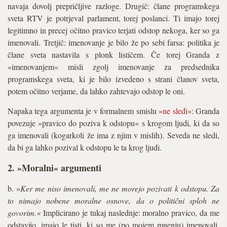
navaja dovolj prepričljive razloge. Drugič: člane programskega
sveta RTV je potrjeval parlament, torej poslanci. Ti imajo torej
legitimno in precej očitno pravico terjati odstop nekoga, ker so ga
imenovali. Tretjič: imenovanje je bilo že po sebi farsa: politika je
člane sveta nastavila s plonk lističem. Če torej Granda z
»imenovanjem« misli zgolj imenovanje za predsednika
programskega sveta, ki je bilo izvedeno s strani članov sveta,
potem očitno verjame, da lahko zahtevajo odstop le oni.
Napaka tega argumenta je v formalnem smislu »
ne sledi
«: Granda
povezuje »pravico do poziva k odstopu« s krogom ljudi, ki da so
ga imenovali (kogarkoli že ima z njim v mislih). Seveda ne sledi,
da bi ga lahko pozival k odstopu le ta krog ljudi.
2. »Moralni« argumenti
b. »
Ker me niso imenovali, me ne morejo pozivati k odstopu. Za
to nimajo nobene moralne osnove, da o politični sploh ne
govorim.«
Implicirano je tukaj naslednje: moralno pravico, da me
odstavijo, imajo le tisti, ki so me (po mojem mnenju) imenovali.