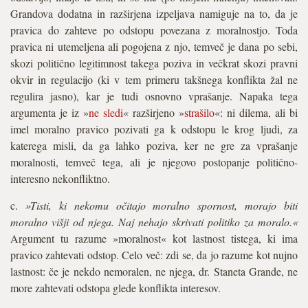
Grandova dodatna in razširjena izpeljava namiguje na to, da je
pravica do zahteve po odstopu povezana z moralnostjo. Toda
pravica ni utemeljena ali pogojena z njo, temveč je dana po sebi,
skozi politično legitimnost takega poziva in večkrat skozi pravni
okvir in regulacijo (ki v tem primeru takšnega konflikta žal ne
regulira jasno), kar je tudi osnovno vprašanje. Napaka tega
argumenta je iz »
ne sledi
« razširjeno »
strašilo
«: ni dilema, ali bi
imel moralno pravico pozivati ga k odstopu le krog ljudi, za
katerega misli, da ga lahko poziva, ker ne gre za vprašanje
moralnosti, temveč tega, ali je njegovo postopanje politično-
interesno nekonfliktno.
c.
»Tisti, ki nekomu očitajo moralno spornost, morajo biti
moralno višji od njega. Naj nehajo skrivati politiko za moralo.«
Argument tu razume »moralnost« kot lastnost tistega, ki ima
pravico zahtevati odstop. Celo več: zdi se, da jo razume kot nujno
lastnost: če je nekdo nemoralen, ne njega, dr. Staneta Grande, ne
more zahtevati odstopa glede konflikta interesov.