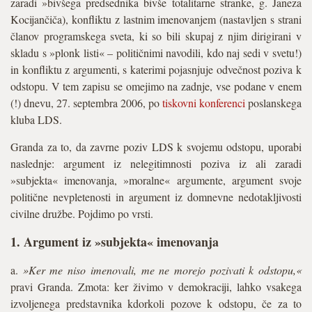
zaradi »bivšega predsednika bivše totalitarne stranke, g. Janeza
Kocijančiča), konfliktu z lastnim imenovanjem (nastavljen s strani
članov programskega sveta, ki so bili skupaj z njim dirigirani v
skladu s »plonk listi« – političnimi navodili, kdo naj sedi v svetu!)
in konfliktu z argumenti, s katerimi pojasnjuje odvečnost poziva k
odstopu. V tem zapisu se omejimo na zadnje, vse podane v enem
(!) dnevu, 27. septembra 2006, po
tiskovni konferenci
poslanskega
kluba LDS.
Granda za to, da zavrne poziv LDS k svojemu odstopu, uporabi
naslednje: argument iz nelegitimnosti poziva iz ali zaradi
»subjekta« imenovanja, »moralne« argumente, argument svoje
politične nevpletenosti in argument iz domnevne nedotakljivosti
civilne družbe. Pojdimo po vrsti.
1. Argument iz »subjekta« imenovanja
a.
»Ker me niso imenovali, me ne morejo pozivati k odstopu,«
pravi Granda. Zmota: ker živimo v demokraciji, lahko vsakega
izvoljenega predstavnika kdorkoli pozove k odstopu, če za to