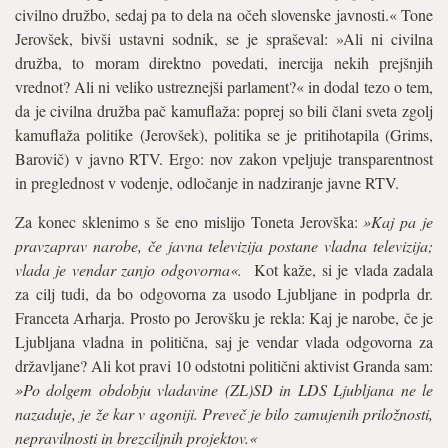
civilno družbo, sedaj pa to dela na očeh slovenske javnosti.« Tone
Jerovšek, bivši ustavni sodnik, se je spraševal: »Ali ni civilna
družba, to moram direktno povedati, inercija nekih prejšnjih
vrednot? Ali ni veliko ustreznejši parlament?« in dodal tezo o tem,
da je civilna družba pač kamuflaža: poprej so bili člani sveta zgolj
kamuflaža politike (Jerovšek), politika se je pritihotapila (Grims,
Barovič) v javno RTV. Ergo: nov zakon vpeljuje transparentnost
in preglednost v vodenje, odločanje in nadziranje javne RTV.
Za konec sklenimo s še eno mislijo Toneta Jerovška:
»Kaj pa je
pravzaprav narobe, če javna televizija postane vladna televizija;
vlada je vendar zanjo odgovorna«.
Kot kaže, si je vlada zadala
za cilj tudi, da bo odgovorna za usodo Ljubljane in podprla dr.
Franceta Arharja. Prosto po Jerovšku je rekla: Kaj je narobe, če je
Ljubljana vladna in politična, saj je vendar vlada odgovorna za
državljane? Ali kot pravi 10 odstotni politični aktivist Granda sam:
»Po dolgem obdobju vladavine (ZL)SD in LDS Ljubljana ne le
nazaduje, je že kar v agoniji. Preveč je bilo zamujenih priložnosti,
nepravilnosti in brezciljnih projektov.«