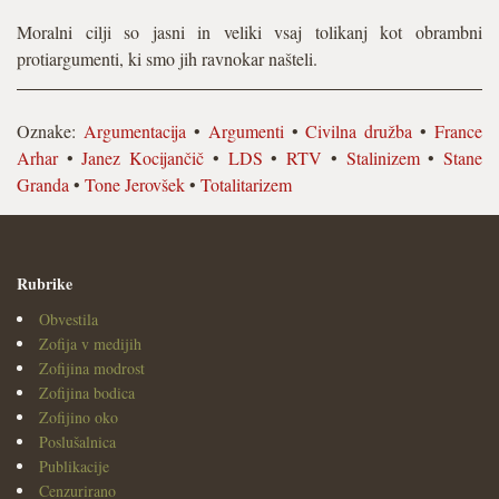
Moralni cilji so jasni in veliki vsaj tolikanj kot obrambni
protiargumenti, ki smo jih ravnokar našteli.
Oznake:
Argumentacija
•
Argumenti
•
Civilna družba
•
France
Arhar
•
Janez Kocijančič
•
LDS
•
RTV
•
Stalinizem
•
Stane
Granda
•
Tone Jerovšek
•
Totalitarizem
Rubrike
Obvestila
Zofija v medijih
Zofijina modrost
Zofijina bodica
Zofijino oko
Poslušalnica
Publikacije
Cenzurirano