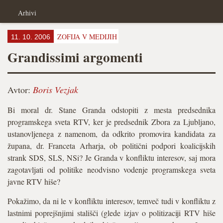
Arhivi
ZOFIJA V MEDIJIH
11. 10. 2006
Grandissimi argomenti
Avtor:
Boris Vezjak
Bi moral dr. Stane Granda odstopiti z mesta predsednika
programskega sveta RTV, ker je predsednik Zbora za Ljubljano,
ustanovljenega z namenom, da odkrito promovira kandidata za
župana, dr. Franceta Arharja, ob politični podpori koalicijskih
strank SDS, SLS, NSi? Je Granda v konfliktu interesov, saj mora
zagotavljati od politike neodvisno vodenje programskega sveta
javne RTV hiše?
Pokažimo, da ni le v konfliktu interesov, temveč tudi v konfliktu z
lastnimi poprejšnjimi stališči (glede izjav o politizaciji RTV hiše