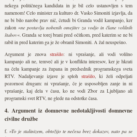
nekega političnega kandidata in je bil celo ustanovljen s tem
namenom! Celo minister za kulturo dr. Vasko Simoniti izjavlja, da
ne bi bilo narobe prav nič, četudi bi Granda vodil kampanjo, ker
zakon
»ne postavlja nobenih omejitev za vodjo in člane volilnih
štabov«
. Granda se torej brani pred očitkom, pred katerim se ne bi
rabil in pred katerim ga je že obranil Simoniti. A žal neuspešno.
Argument je znova
strašilo
: ni vprašanje, ali vodi volilno
kampanjo ali ne, temveč ali je v konfliktu interesov, ker je hkrati
na čelu kampanje za župana in predsednik programskega sveta
RTV. Nadaljevanje izjave je sploh
strašilo
, ki želi odpeljati
pozornost drugam: ni vprašanje, če je usposobljen zanje in ni
vprašanje, kaj dela v času, ko ne vodi Zbor za Ljubljano ali
programski svet RTV, ne glede na odstotke časa.
4. Argument iz domnevne nedotakljivosti domnevne
civilne družbe
f.
»To je stalinizem, obtožijo te nečesa brez dokazov, nato pa se