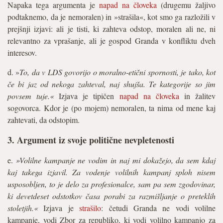
Napaka tega argumenta je
napad na človeka
(drugemu žaljivo
podtaknemo, da je nemoralen) in »strašila«, kot smo ga razložili v
prejšnji izjavi: ali je tisti, ki zahteva odstop, moralen ali ne, ni
relevantno za vprašanje, ali je gospod Granda v konfliktu dveh
interesov.
d. »
To, da v LDS govorijo o moralno-etični spornosti, je tako, kot
če bi jaz od nekoga zahteval, naj shujša. Te kategorije so jim
povsem tuje.«
Izjava je tipičen
napad na človeka
in žalitev
sogovorca. Kdor je (po mojem) nemoralen, ta nima od mene kaj
zahtevati, da odstopim.
3. Argument iz svoje politične nevpletenosti
e.
»Volilne kampanje ne vodim in naj mi dokažejo, da sem kdaj
kaj takega izjavil. Za vodenje volilnih kampanj sploh nisem
usposobljen, to je delo za profesionalce, sam pa sem zgodovinar,
ki devetdeset odstotkov časa porabi za razmišljanje o preteklih
stoletjih.«
Izjava je
strašilo
: četudi Granda ne vodi volilne
kampanje, vodi Zbor za republiko, ki vodi volilno kampanjo za