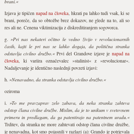
brani.«
Izjava je tipičen
napad na človeka
, hkrati pa lahko tudi vsak, ki se
brani, poreče, da so obtožbe brez dokazov, ne glede na to, ali so
res ali ne. Cenena viktimizacija z diskreditiranjem sogovorca.
g.
»Pri nas nekateri očitno še vedno živijo v revolucionarnih
časih, kajti le pri nas se lahko dogaja, da politična stranka
odstavlja civilno družbo.«
Prvi del Grandove izjave je
napad na
človeka
, ki variira označevalec »stalinist« z »revolucionar«.
Nadaljevanje je identično naslednji povzeti izjavi:
h.
»Nenavadno, da stranka odstavlja civilno družbo.«
oziroma
i.
»To me pravzaprav zelo zabava, da neka stranka zahteva
odstop člana civilne družbe. Mislim, da je to unikum v svetovnem
primeru in predlagam, da ga patentirajo na patentnem uradu.«
Trditev, da stranka ne more zahtevati odstop člana civilne družbe,
je nenavadna, kot smo pojasnili v razlagi (a): Grando je potrjevala