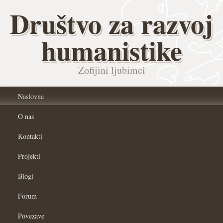
Društvo za razvoj
humanistike
Zofijini ljubimci
Naslovna
O nas
Kontakti
Projekti
Blogi
Forum
Povezave