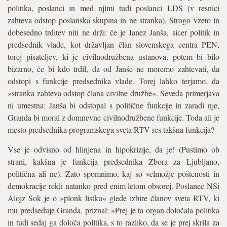
politika, poslanci in med njimi tudi poslanci LDS (v resnici
zahteva odstop poslanska skupina in ne stranka). Strogo vzeto in
dobesedno trditev niti ne drži: če je Janez Janša, sicer politik in
predsednik vlade, kot državljan član slovenskega centra PEN,
torej pisateljev, ki je civilnodružbena ustanova, potem bi bilo
bizarno, če bi kdo trdil, da od Janše ne moremo zahtevati, da
odstopi s funkcije predsednika vlade. Torej lahko terjamo, da
»stranka zahteva odstop člana civilne družbe«. Seveda primerjava
ni umestna: Janša bi odstopal s politične funkcije in zaradi nje,
Granda bi moral z domnevne civilnodružbene funkcije. Toda ali je
mesto predsednika programskega sveta RTV res takšna funkcija?
Vse je odvisno od hlinjena in hipokrizije, da je! (Pustimo ob
strani, kakšna je funkcija predsednika Zbora za Ljubljano,
politična ali ne). Zato spomnimo, kaj so velmožje poštenosti in
demokracije rekli natanko pred enim letom obsorej. Poslanec NSi
Alojz Sok je o »plonk listku« glede izbire članov sveta RTV, ki
mu predseduje Granda, priznal: »Prej je ta organ določala politika
in tudi sedaj ga določa politika, s to razliko, da se je prej skrila za