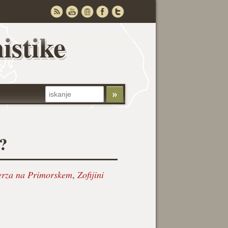
istike
e?
erza na Primorskem
,
Zofijini