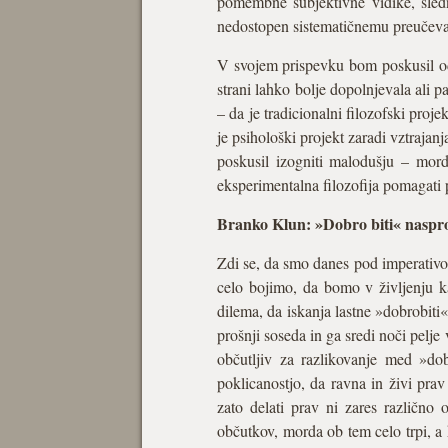
pomembne subjektivne vidike, slednj
nedostopen sistematičnemu preučeva
V svojem prispevku bom poskusil odgo
strani lahko bolje dopolnjevala ali pa
– da je tradicionalni filozofski proj
je psihološki projekt zaradi vztrajan
poskusil izogniti malodušju – mord
eksperimentalna filozofija pomagati
Branko Klun: »Dobro biti« nasprot
Zdi se, da smo danes pod imperativom
celo bojimo, da bomo v življenju k
dilema, da iskanja lastne »dobrobiti
prošnji soseda in ga sredi noči pelje
občutljiv za razlikovanje med »dob
poklicanostjo, da ravna in živi pra
zato delati prav ni zares različno
občutkov, morda ob tem celo trpi, a k