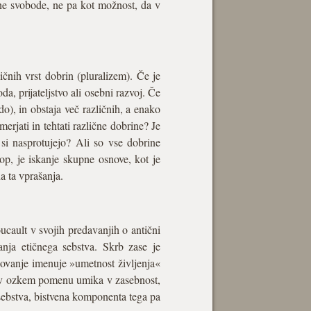
stne svobode, ne pa kot možnost, da v
ičnih vrst dobrin (pluralizem). Če je
, prijateljstvo ali osebni razvoj. Če
o), in obstaja več različnih, a enako
erjati in tehtati različne dobrine? Je
 si nasprotujejo? Ali so vse dobrine
op, je iskanje skupne osnove, kot je
a ta vprašanja.
cault v svojih predavanjih o antični
anja etičnega sebstva. Skrb zase je
lovanje imenuje »umetnost življenja«
 ne v ozkem pomenu umika v zasebnost,
m sebstva, bistvena komponenta tega pa