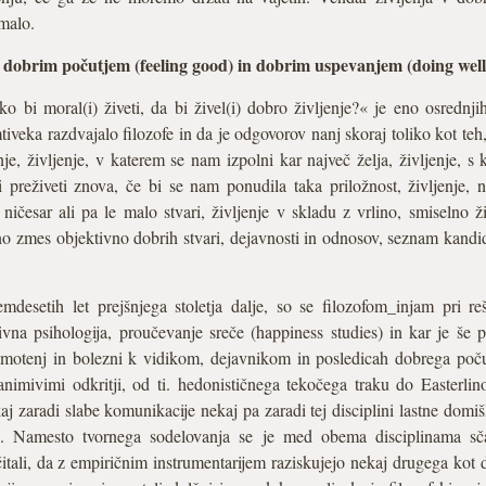
malo.
dobrim počutjem (feeling good) in dobrim uspevanjem (doing well
ko bi moral(i) živeti, da bi živel(i) dobro življenje?« je eno osrednjih
veka razdvajalo filozofe in da je odgovorov nanj skoraj toliko kot teh, k
nje, življenje, v katerem se nam izpolni kar največ želja, življenje, s
li preživeti znova, če bi se nam ponudila taka priložnost, življenje,
ičesar ali pa le malo stvari, življenje v skladu z vrlino, smiselno ži
lno zmes objektivno dobrih stvari, dejavnosti in odnosov, seznam kand
emdesetih let prejšnjega stoletja dalje, so se filozofom_injam pri 
itivna psihologija, proučevanje sreče (happiness studies) in kar je še
motenj in bolezni k vidikom, dejavnikom in posledicah dobrega počutj
animivimi odkritji, od ti. hedonističnega tekočega traku do Easterlin
aj zaradi slabe komunikacije nekaj pa zaradi tej disciplini lastne domiš
i. Namesto tvornega sodelovanja se je med obema disciplinama sča
itali, da z empiričnim instrumentarijem raziskujejo nekaj drugega kot 