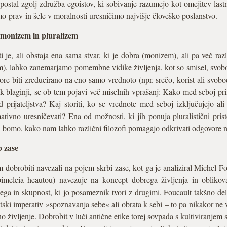
t, postal zgolj združba egoistov, ki sobivanje razumejo kot omejitev la
 prav in šele v moralnosti uresničimo najvišje človeško poslanstvo.
 monizem in pluralizem
i je, ali obstaja ena sama stvar, ki je dobra (monizem), ali pa več razl
), lahko zanemarjamo pomembne vidike življenja, kot so smisel, svoboda
e biti zreducirano na eno samo vrednoto (npr. srečo, korist ali svobod
k blaginji, se ob tem pojavi več miselnih vprašanj: Kako med seboj prim
ijateljstva? Kaj storiti, ko se vrednote med seboj izključujejo ali
tivno uresničevati? Ena od možnosti, ki jih ponuja pluralistični prist
 bomo, kako nam lahko različni filozofi pomagajo odkrivati odgovore n
 zase
obrobiti navezali na pojem skrbi zase, kot ga je analiziral Michel Fou
epimeleia heautou) navezuje na koncept dobrega življenja in oblikov
gega in skupnost, ki jo posameznik tvori z drugimi. Foucault takšno de
ratski imperativ »spoznavanja sebe« ali obrata k sebi – to pa nikakor
o življenje. Dobrobit v luči antične etike torej sovpada s kultiviranje