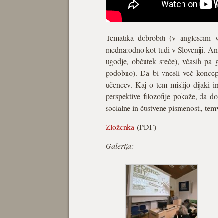
Tematika dobrobiti (v angleščini w
mednarodno kot tudi v Sloveniji. Ang
ugodje, občutek sreče), včasih pa g
podobno). Da bi vnesli več koncept
učencev. Kaj o tem mislijo dijaki i
perspektive filozofije pokaže, da do
socialne in čustvene pismenosti, temv
Zloženka
(PDF)
Galerija: