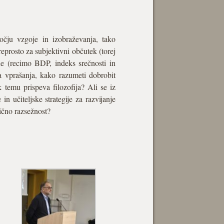
ročju vzgoje in izobraževanja, tako
eprosto za subjektivni občutek (torej
ine (recimo BDP, indeks srečnosti in
a vprašanja, kako razumeti dobrobit
 temu prispeva filozofija? Ali se iz
n učiteljske strategije za razvijanje
tično razsežnost?