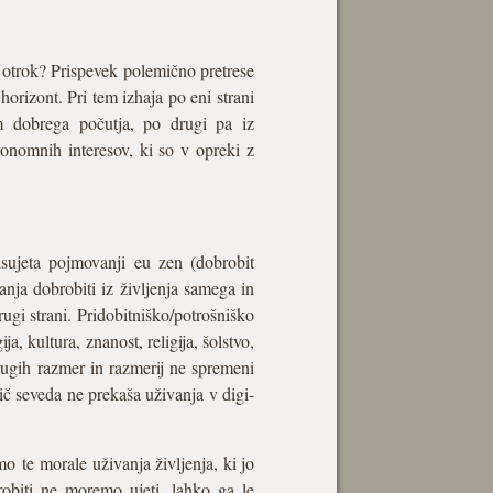
h otrok? Prispevek polemično pretrese
horizont. Pri tem izhaja po eni strani
om dobrega počutja, po drugi pa iz
ronomnih interesov, ki so v opreki z
sujeta pojmovanji eu zen (dobrobit
anja dobrobiti iz življenja samega in
rugi strani. Pridobitniško/potrošniško
a, kultura, znanost, religija, šolstvo,
drugih razmer in razmerij ne spremeni
ič seveda ne prekaša uživanja v digi-
mo te morale uživanja življenja, ki jo
robiti ne moremo ujeti, lahko ga le