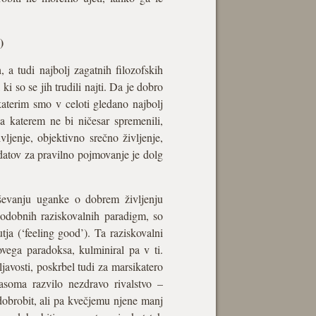
)
, a tudi najbolj zagatnih filozofskih
i so se jih trudili najti. Da je dobro
 katerim smo v celoti gledano najbolj
 na katerem ne bi ničesar spremenili,
vljenje, objektivno srečno življenje,
idatov za pravilno pojmovanje je dolg
reševanju uganke o dobrem življenju
 podobnih raziskovalnih paradigm, so
a (‘feeling good’). Ta raziskovalni
ovega paradoksa, kulminiral pa v ti.
ljavosti, poskrbel tudi za marsikatero
soma razvilo nezdravo rivalstvo –
dobrobit, ali pa kvečjemu njene manj