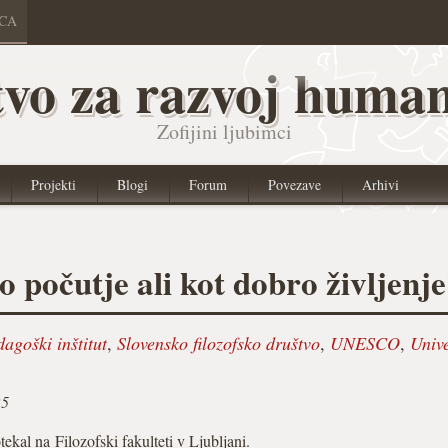
ICA
vo za razvoj human
Zofijini ljubimci
Projekti
Blogi
Forum
Povezave
Arhivi
 počutje ali kot dobro življenj
agoški inštitut
,
Slovensko filozofsko društvo
,
UNESCO
,
Univ
25
ekal na Filozofski fakulteti v Ljubljani.