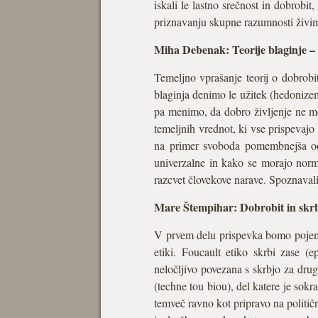
iskali le lastno srečnost in dobrobi
priznavanju skupne razumnosti živimo
Miha Debenak: Teorije blaginje –
Temeljno vprašanje teorij o dobrobit
blaginja denimo le užitek (hedonizem
pa menimo, da dobro življenje ne mor
temeljnih vrednot, ki vse prispevajo 
na primer svoboda pomembnejša od pr
univerzalne in kako se morajo norma
razcvet človekove narave. Spoznavali
Mare Štempihar: Dobrobit in skrb
V prvem delu prispevka bomo pojem d
etiki. Foucault etiko skrbi zase (
neločljivo povezana s skrbjo za dru
(techne tou biou), del katere je sok
temveč ravno kot pripravo na političn