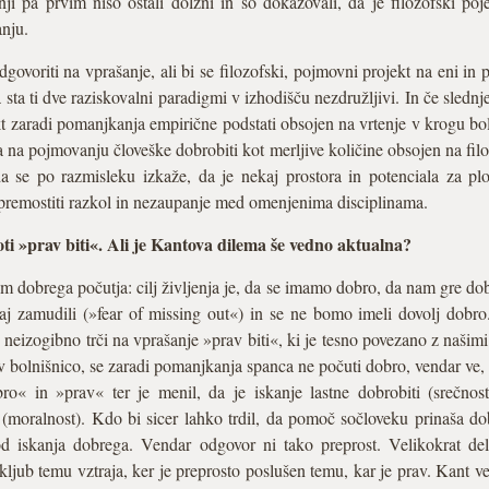
i pa prvim niso ostali dolžni in so dokazovali, da je filozofski po
nju.
voriti na vprašanje, ali bi se filozofski, pojmovni projekt na eni in p
 sta ti dve raziskovalni paradigmi v izhodišču nezdružljivi. In če slednje,
ekt zaradi pomanjkanja empirične podstati obsojen na vrtenje v krogu bolj
ja na pojmovanju človeške dobrobiti kot merljive količine obsojen na fi
a se po razmisleku izkaže, da je nekaj prostora in potenciala za p
 premostiti razkol in nezaupanje med omenjenima disciplinama.
i »prav biti«. Ali je Kantova dilema še vedno aktualna?
 dobrega počutja: cilj življenja je, da se imamo dobro, da nam gre dob
aj zamudili (»fear of missing out«) in se ne bomo imeli dovolj dobr
« neizogibno trči na vprašanje »prav biti«, ki je tesno povezano z naši
 v bolnišnico, se zaradi pomanjkanja spanca ne počuti dobro, vendar ve, 
ro« in »prav« ter je menil, da je iskanje lastne dobrobiti (srečnos
v (moralnost). Kdo bi sicer lahko trdil, da pomoč sočloveku prinaša do
 od iskanja dobrega. Vendar odgovor ni tako preprost. Velikokrat del
ljub temu vztraja, ker je preprosto poslušen temu, kar je prav. Kant ve