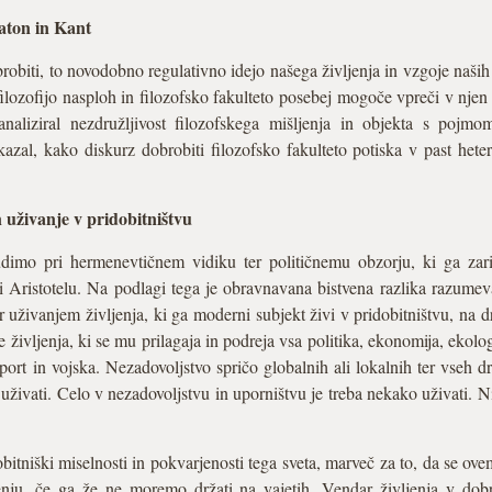
laton in Kant
brobiti, to novodobno regulativno idejo našega življenja in vzgoje naši
ilozofijo nasploh in filozofsko fakulteto posebej mogoče vpreči v njen 
naliziral nezdružljivost filozofskega mišljenja in objekta s pojm
azal, kako diskurz dobrobiti filozofsko fakulteto potiska v past hete
 uživanje v pridobitništvu
dimo pri hermenevtičnem vidiku ter političnemu obzorju, ki ga zari
i Aristotelu. Na podlagi tega je obravnavana bistvena razlika razumev
r uživanjem življenja, ki ga moderni subjekt živi v pridobitništvu, na d
 življenja, ki se mu prilagaja in podreja vsa politika, ekonomija, ekologij
 šport in vojska. Nezadovoljstvo spričo globalnih ali lokalnih ter vseh 
uživati. Celo v nezadovoljstvu in uporništvu je treba nekako uživati. N
itniški miselnosti in pokvarjenosti tega sveta, marveč za to, da se ove
enju, če ga že ne moremo držati na vajetih. Vendar življenja v dob