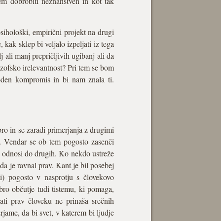
jem dobrobiti neznanstven in kot tak
sihološki, empirični projekt na drugi
 kak sklep bi veljalo izpeljati iz tega
 ali manj prepričljivih ugibanj ali da
lozofsko irelevantnost? Pri tem se bom
loden kompromis in bi nam znala ti.
ro in se zaradi primerjanja z drugimi
o. Vendar se ob tem pogosto zasenči
mi odnosi do drugih. Ko nekdo ustreže
da je ravnal prav. Kant je bil posebej
ti) pogosto v nasprotju s človekovo
bro občutje tudi tistemu, ki pomaga,
ati prav človeku ne prinaša srečnih
rjame, da bi svet, v katerem bi ljudje