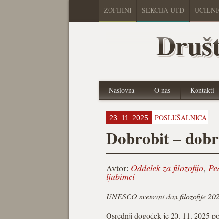
ZOFIJINI
SEKCIJA UTD
UČILN
Društ
Naslovna
O nas
Kontakti
POSLUŠALNICA
23. 11. 2025
Dobrobit – dobro
Avtor:
Oddelek za filozofijo
,
Ped
ljubimci
UNESCO svetovni dan filozofije 20
Osrednji dogodek je 20. 11. 2025 pot