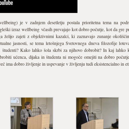
ellbeing) je v zadnjem desetletju postala prioritetna tema na pod
leški izraz wellbeing včasih prevajajo kot dobro počutje, kot da gre pr
a želijo zajeti z objektivnimi kazalci, ki zaznavajo zunanje okolišč
ualne jasnosti, se tema letošnjega Svetovnega dneva filozofije lotev
n študenti? Kako lahko šola skrbi za njihovo dobrobit? In kaj lahko k
brobiti učenca, dijaka in študenta ni mogoče omejiti na dobro počutje i
eč ima dobro življenje in uspevanje v življenju tudi eksistencialno in e