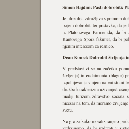
Simon Hajdini: Pasti dobrobiti: P
Je filozofija združljiva s pojmom do
pojem dobrobiti ter postavko, da je f
iz Platonovega Parmenida, da bi a
Kantovega Spora fakultet, da bi pok
njenim interesom za resnico.
Dean Komel: Dobrobit življenja in
V predstavitvi se na začetku pomu
življenja) in eudaimonia (blagor) pr
izpolnjevanja v njem na eni strani te
družbo karakterizira uživanje/trošenje
mediji, turizem, zdravstvo, sociala,
ničesar na tem, da moramo življenje 
svetu.
Ne gre za kako moraliziranje o pridob
vzdržujemo, da bi vzdržali v življ