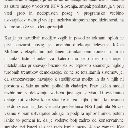
za satiro imajo v vodstvu RTV Slovenija, ampak predstavlja v prvi
vrsti grob in nedopusten poseg v programsko vsebino
ustvarjalcev, v drugi vrsti pa razkriva simptome spolitiziranosti, na
katere smo že vrsto let opozarjali.
Kar je po navedbah medijev vzgib in povod za tokratni, sploh ne
prvi cenzurni poseg, je omemba direktorja televizije Jožeta
Možine v eksplicitno političnem strankarskem kontekstu. In to
natanko tiste stranke, za katero mu celo desno usmerjeni
intelektualci priznavajo bližino stališč. Splošno znamenje najbolj
turobnih trenutkov demokracije, če ne že totalitarnih sistemov, je,
da samozavestno navajajo k strašljivemu molku in da v njih ni
prostora za šalo na račun političnih vladarjev. Prav takšen model
razbiramo v delovanju vodstva javnega servisa, ki evidentno
deluje kot vodstvo kake stranke in ga najbolj boli, ko resnico
nekdo izreče na glas. Če celo predsednica NSi Ljudmila Novak
vzame v bran ustvarjalce oddaje in podpira njihov humor, potem
lahko to pomeni le, da je vodstvo bolj zadrto od konservativne
stranke, pri kateri si sicer rado jemlje mero. A vse zaman. Kot