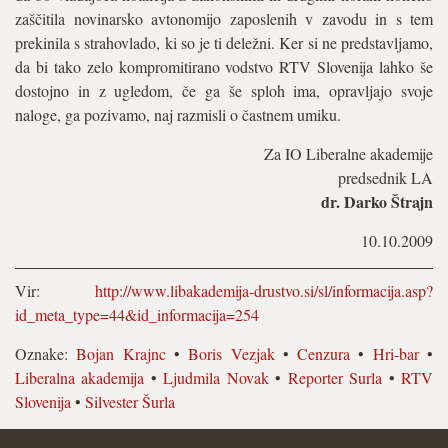
zaščitila novinarsko avtonomijo zaposlenih v zavodu in s tem
prekinila s strahovlado, ki so je ti deležni. Ker si ne predstavljamo,
da bi tako zelo kompromitirano vodstvo RTV Slovenija lahko še
dostojno in z ugledom, če ga še sploh ima, opravljajo svoje
naloge, ga pozivamo, naj razmisli o častnem umiku.
Za IO Liberalne akademije
predsednik LA
dr. Darko Štrajn
10.10.2009
Vir:
http://www.libakademija-drustvo.si/sl/informacija.asp?
id_meta_type=44&id_informacija=254
Oznake:
Bojan Krajnc
•
Boris Vezjak
•
Cenzura
•
Hri-bar
•
Liberalna akademija
•
Ljudmila Novak
•
Reporter Surla
•
RTV
Slovenija
•
Silvester Šurla