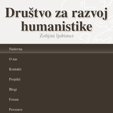
Društvo za razvoj
humanistike
Zofijini ljubimci
Naslovna
O nas
Kontakti
Projekti
Blogi
Forum
Povezave