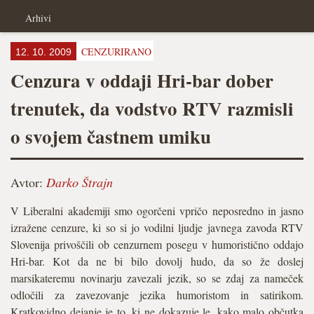
Arhivi
CENZURIRANO
12. 10. 2009
Cenzura v oddaji Hri-bar dober
trenutek, da vodstvo RTV razmisli
o svojem častnem umiku
Avtor:
Darko Štrajn
V Liberalni akademiji smo ogorčeni vpričo neposredno in jasno
izražene cenzure, ki so si jo vodilni ljudje javnega zavoda RTV
Slovenija privoščili ob cenzurnem posegu v humoristično oddajo
Hri-bar. Kot da ne bi bilo dovolj hudo, da so že doslej
marsikateremu novinarju zavezali jezik, so se zdaj za nameček
odločili za zavezovanje jezika humoristom in satirikom.
Kratkovidno dejanje je to, ki ne dokazuje le, kako malo občutka