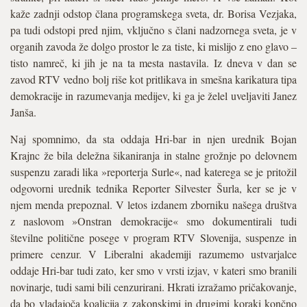
kaže zadnji odstop člana programskega sveta, dr. Borisa Vezjaka,
pa tudi odstopi pred njim, vključno s člani nadzornega sveta, je v
organih zavoda že dolgo prostor le za tiste, ki mislijo z eno glavo –
tisto namreč, ki jih je na ta mesta nastavila. Iz dneva v dan se
zavod RTV vedno bolj riše kot pritlikava in smešna karikatura tipa
demokracije in razumevanja medijev, ki ga je želel uveljaviti Janez
Janša.
Naj spomnimo, da sta oddaja Hri-bar in njen urednik Bojan
Krajnc že bila deležna šikaniranja in stalne grožnje po delovnem
suspenzu zaradi lika »reporterja Surle«, nad katerega se je pritožil
odgovorni urednik tednika Reporter Silvester Šurla, ker se je v
njem menda prepoznal. V letos izdanem zborniku našega društva
z naslovom »Onstran demokracije« smo dokumentirali tudi
številne politične posege v program RTV Slovenija, suspenze in
primere cenzur. V Liberalni akademiji razumemo ustvarjalce
oddaje Hri-bar tudi zato, ker smo v vrsti izjav, v kateri smo branili
novinarje, tudi sami bili cenzurirani. Hkrati izražamo pričakovanje,
da bo vladajoča koalicija z zakonskimi in drugimi koraki končno