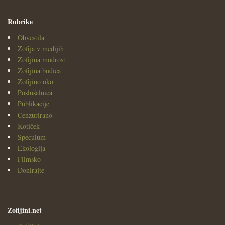
Rubrike
Obvestila
Zofija v medijih
Zofijina modrost
Zofijina bodica
Zofijino oko
Poslušalnica
Publikacije
Cenzurirano
Kotiček
Speculum
Ekologija
Filmsko
Donirajte
Zofijini.net