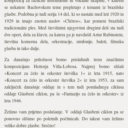
kompozicij za različne instrumente in vokalne skupine, v katerih
se nekatere Bachovskem teme prepletajo z temami iz brazilske
glasbe. Podobna je tudi serija 14 del, ki so nastale med leti 1920 in
1929 in imajo enoten naslov »Chôros«, kar pomeni brazilski
tradicionalni ples. Med številnimi njegovimi drugimi deli sta tudi
dve operi, dela za klavir, za katera ga je navdušil Artur Rubinstein,
številna komorna dela, orkestracije, simfonije, baleti, filmska
glasba in tako dalje.
Za današnjo priložnost bomo prisluhnili trem značilnim
kompozicijam Heitorja Villa-Lobosa. Najprej bomo slišali
»Koncert za čelo in orkester številka 1« iz leta 1915, nato
»Koncert za čelo in orkester številka 2« iz leta 1953, za sam
zaključek današnje oddaje in s tem tudi pomladnega ciklusa
oddaje Glasbeni ciklon, pa še »Fantazijo za čelo in orkester« iz
leta 1946.
Želimo vam prijetno poslušanje. V oddaji Glasbeni ciklon pa se
ponovno slišimo po poletnih počitnicah. Do takrat vam želimo
veliko dobre glasbe. Srečno!