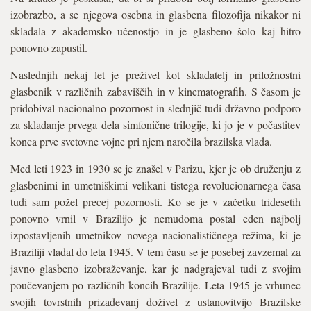
izobrazbo, a se njegova osebna in glasbena filozofija nikakor ni
skladala z akademsko učenostjo in je glasbeno šolo kaj hitro
ponovno zapustil.
Naslednjih nekaj let je preživel kot skladatelj in priložnostni
glasbenik v različnih zabaviščih in v kinematografih. S časom je
pridobival nacionalno pozornost in slednjič tudi državno podporo
za skladanje prvega dela simfonične trilogije, ki jo je v počastitev
konca prve svetovne vojne pri njem naročila brazilska vlada.
Med leti 1923 in 1930 se je znašel v Parizu, kjer je ob druženju z
glasbenimi in umetniškimi velikani tistega revolucionarnega časa
tudi sam požel precej pozornosti. Ko se je v začetku tridesetih
ponovno vrnil v Brazilijo je nemudoma postal eden najbolj
izpostavljenih umetnikov novega nacionalističnega režima, ki je
Braziliji vladal do leta 1945. V tem času se je posebej zavzemal za
javno glasbeno izobraževanje, kar je nadgrajeval tudi z svojim
poučevanjem po različnih koncih Brazilije. Leta 1945 je vrhunec
svojih tovrstnih prizadevanj doživel z ustanovitvijo Brazilske