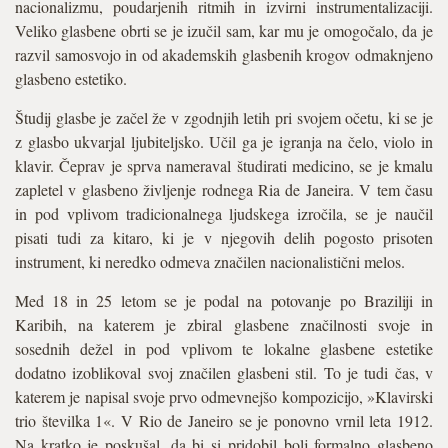
nacionalizmu, poudarjenih ritmih in izvirni instrumentalizaciji.
Veliko glasbene obrti se je izučil sam, kar mu je omogočalo, da je
razvil samosvojo in od akademskih glasbenih krogov odmaknjeno
glasbeno estetiko.
Študij glasbe je začel že v zgodnjih letih pri svojem očetu, ki se je
z glasbo ukvarjal ljubiteljsko. Učil ga je igranja na čelo, violo in
klavir. Čeprav je sprva nameraval študirati medicino, se je kmalu
zapletel v glasbeno življenje rodnega Ria de Janeira. V tem času
in pod vplivom tradicionalnega ljudskega izročila, se je naučil
pisati tudi za kitaro, ki je v njegovih delih pogosto prisoten
instrument, ki neredko odmeva značilen nacionalistični melos.
Med 18 in 25 letom se je podal na potovanje po Braziliji in
Karibih, na katerem je zbiral glasbene značilnosti svoje in
sosednih dežel in pod vplivom te lokalne glasbene estetike
dodatno izoblikoval svoj značilen glasbeni stil. To je tudi čas, v
katerem je napisal svoje prvo odmevnejšo kompozicijo, »Klavirski
trio številka 1«. V Rio de Janeiro se je ponovno vrnil leta 1912.
Na kratko je poskušal, da bi si pridobil bolj formalno glasbeno