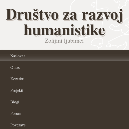
Društvo za razvoj
humanistike
Zofijini ljubimci
Naslovna
O nas
Kontakti
Projekti
Blogi
Forum
Povezave