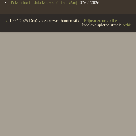
Pokojnine in delo kot socialni vprašanji
07/05/2026
cc
1997-2026 Društvo za razvoj humanistike.
Prijava za urednike
Izdelava spletne strani:
Arhit