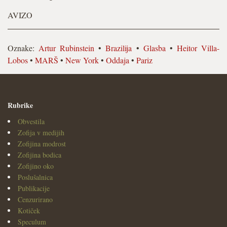
AVIZO
Oznake:
Artur Rubinstein
•
Brazilija
•
Glasba
•
Heitor Villa-
Lobos
•
MARŠ
•
New York
•
Oddaja
•
Pariz
Rubrike
Obvestila
Zofija v medijih
Zofijina modrost
Zofijina bodica
Zofijino oko
Poslušalnica
Publikacije
Cenzurirano
Kotiček
Speculum