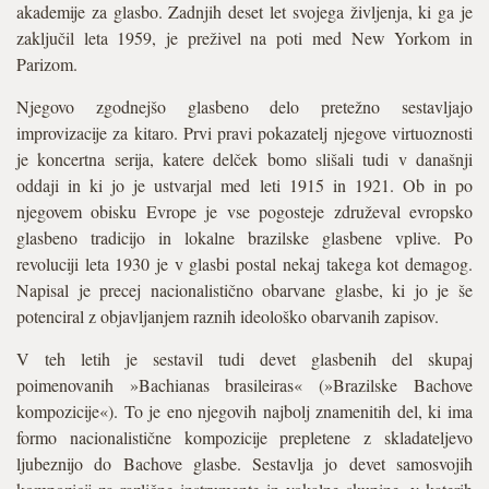
akademije za glasbo. Zadnjih deset let svojega življenja, ki ga je
zaključil leta 1959, je preživel na poti med New Yorkom in
Parizom.
Njegovo zgodnejšo glasbeno delo pretežno sestavljajo
improvizacije za kitaro. Prvi pravi pokazatelj njegove virtuoznosti
je koncertna serija, katere delček bomo slišali tudi v današnji
oddaji in ki jo je ustvarjal med leti 1915 in 1921. Ob in po
njegovem obisku Evrope je vse pogosteje združeval evropsko
glasbeno tradicijo in lokalne brazilske glasbene vplive. Po
revoluciji leta 1930 je v glasbi postal nekaj takega kot demagog.
Napisal je precej nacionalistično obarvane glasbe, ki jo je še
potenciral z objavljanjem raznih ideološko obarvanih zapisov.
V teh letih je sestavil tudi devet glasbenih del skupaj
poimenovanih »Bachianas brasileiras« (»Brazilske Bachove
kompozicije«). To je eno njegovih najbolj znamenitih del, ki ima
formo nacionalistične kompozicije prepletene z skladateljevo
ljubeznijo do Bachove glasbe. Sestavlja jo devet samosvojih