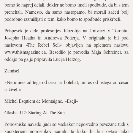
bomo še naprej delali, dokler ne bomo imeli spodbude, da bi s tem
prenehali. Namesto, da samo nastopamo, bi morali začeti bolj
podrobno razmišljati o tem, kako bomo te spodbude priskrbeli.
Prispevek je delo profesorjev filozofije na Univerzi v Torontu,
Josepha Heatha in Andrewa Potterja. V originalu je bil pod
naslovom »The Rebel Sell« objavljen na spletnem naslovu
www.thismagazine.ca. Besedilo je prevedla Maja Schreiner, za
oddajo pa ga je pripravila Lucija Herzog.
Zamisel
»Ne umreš od tega od česar si bolehal; umreš od tistega od česar
si živel.«
Michel Esquiem de Montaigne, »Eseji«
Glasba: U2: Staring At The Sun
Potrošniške navade ljudi so vsekakor neposredno povezane tudi s
karakterjem potrošnikov samih; le kako bi bili oglasi tako