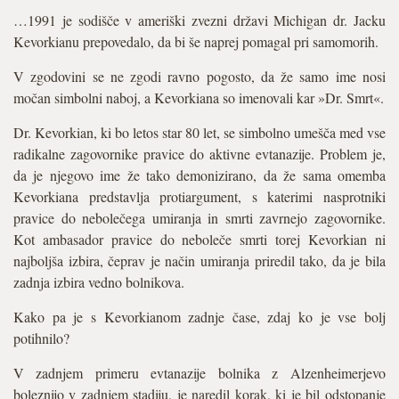
…1991 je sodišče v ameriški zvezni državi Michigan dr. Jacku
Kevorkianu prepovedalo, da bi še naprej pomagal pri samomorih.
V zgodovini se ne zgodi ravno pogosto, da že samo ime nosi
močan simbolni naboj, a Kevorkiana so imenovali kar »Dr. Smrt«.
Dr. Kevorkian, ki bo letos star 80 let, se simbolno umešča med vse
radikalne zagovornike pravice do aktivne evtanazije. Problem je,
da je njegovo ime že tako demonizirano, da že sama omemba
Kevorkiana predstavlja protiargument, s katerimi nasprotniki
pravice do nebolečega umiranja in smrti zavrnejo zagovornike.
Kot ambasador pravice do neboleče smrti torej Kevorkian ni
najboljša izbira, čeprav je način umiranja priredil tako, da je bila
zadnja izbira vedno bolnikova.
Kako pa je s Kevorkianom zadnje čase, zdaj ko je vse bolj
potihnilo?
V zadnjem primeru evtanazije bolnika z Alzenheimerjevo
boleznijo v zadnjem stadiju, je naredil korak, ki je bil odstopanje