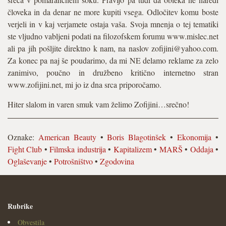
človeka in da denar ne more kupiti vsega. Odločitev komu boste
verjeli in v kaj verjamete ostaja vaša. Svoja mnenja o tej tematiki
ste vljudno vabljeni podati na filozofskem forumu www.mislec.net
ali pa jih pošljite direktno k nam, na naslov zofijini@yahoo.com.
Za konec pa naj še poudarimo, da mi NE delamo reklame za zelo
zanimivo, poučno in družbeno kritično internetno stran
www.zofijini.net, mi jo iz dna srca priporočamo.
Hiter slalom in varen smuk vam želimo Zofijini…srečno!
Oznake:
American Beauty
•
Boris Blagotinšek
•
Ekonomija
•
Fight Club
•
Filmska industrija
•
Kapitalizem
•
MARŠ
•
Oddaja
•
Oglaševanje
•
Potrošništvo
•
Zgodovina
Rubrike
Obvestila