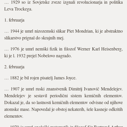
… 1929 so iz Sovjetske zveze izgnali revolucionarja in politika
Leva Trockega.
1. februarja
… 1944 je umrl nizozemski slikar Piet Mondrian, ki je abstraktno
slikarstvo prignal do skrajnih mej.
… 1976 je umrl nemški fizik in filozof Werner Karl Heisenberg,
ki je l. 1932 prejel Nobelovo nagrado.
2. februarja
… 1882 je bil rojen pisatelj James Joyce.
… 1907 je umrl ruski znanstvenik Dimitrij Ivanovič Mendelejev.
Mendelejev je sestavil periodični sistem kemičnih elementov.
Dokazal je, da so lastnosti kemičnih elementov odvisne od njihove
atomske mase. Napovedal je obstoj nekaterih, šele kasneje odkritih
elementov.
… 1970 je umrl angleški matematik in filozof Sir Bertrand Arthur