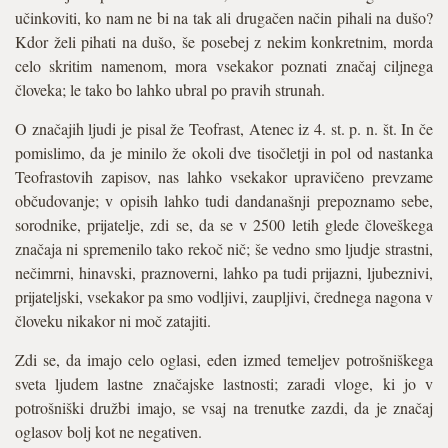
učinkoviti, ko nam ne bi na tak ali drugačen način pihali na dušo?
Kdor želi pihati na dušo, še posebej z nekim konkretnim, morda
celo skritim namenom, mora vsekakor poznati značaj ciljnega
človeka; le tako bo lahko ubral po pravih strunah.
O značajih ljudi je pisal že Teofrast, Atenec iz 4. st. p. n. št. In če
pomislimo, da je minilo že okoli dve tisočletji in pol od nastanka
Teofrastovih zapisov, nas lahko vsekakor upravičeno prevzame
občudovanje; v opisih lahko tudi dandanašnji prepoznamo sebe,
sorodnike, prijatelje, zdi se, da se v 2500 letih glede človeškega
značaja ni spremenilo tako rekoč nič; še vedno smo ljudje strastni,
nečimrni, hinavski, praznoverni, lahko pa tudi prijazni, ljubeznivi,
prijateljski, vsekakor pa smo vodljivi, zaupljivi, črednega nagona v
človeku nikakor ni moč zatajiti.
Zdi se, da imajo celo oglasi, eden izmed temeljev potrošniškega
sveta ljudem lastne značajske lastnosti; zaradi vloge, ki jo v
potrošniški družbi imajo, se vsaj na trenutke zazdi, da je značaj
oglasov bolj kot ne negativen.