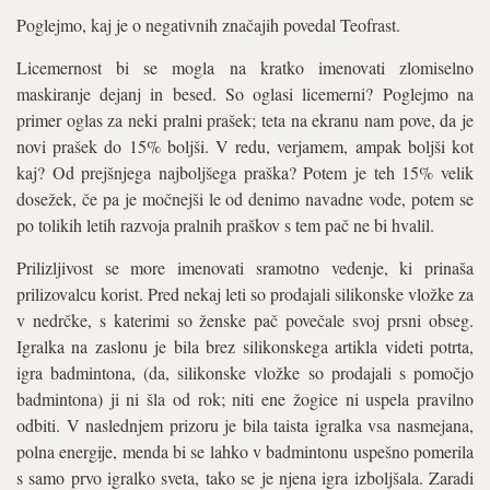
Poglejmo, kaj je o negativnih značajih povedal Teofrast.
Licemernost bi se mogla na kratko imenovati zlomiselno
maskiranje dejanj in besed. So oglasi licemerni? Poglejmo na
primer oglas za neki pralni prašek; teta na ekranu nam pove, da je
novi prašek do 15% boljši. V redu, verjamem, ampak boljši kot
kaj? Od prejšnjega najboljšega praška? Potem je teh 15% velik
dosežek, če pa je močnejši le od denimo navadne vode, potem se
po tolikih letih razvoja pralnih praškov s tem pač ne bi hvalil.
Prilizljivost se more imenovati sramotno vedenje, ki prinaša
prilizovalcu korist. Pred nekaj leti so prodajali silikonske vložke za
v nedrčke, s katerimi so ženske pač povečale svoj prsni obseg.
Igralka na zaslonu je bila brez silikonskega artikla videti potrta,
igra badmintona, (da, silikonske vložke so prodajali s pomočjo
badmintona) ji ni šla od rok; niti ene žogice ni uspela pravilno
odbiti. V naslednjem prizoru je bila taista igralka vsa nasmejana,
polna energije, menda bi se lahko v badmintonu uspešno pomerila
s samo prvo igralko sveta, tako se je njena igra izboljšala. Zaradi