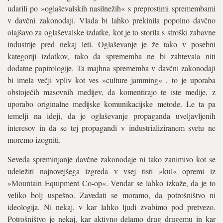
udarili po »oglaševalskih nasilnežih« s preprostimi spremembami
v davčni zakonodaji. Vlada bi lahko prekinila popolno davčno
olajšavo za oglaševalske izdatke, kot je to storila s stroški zabavne
industrije pred nekaj leti. Oglaševanje je že tako v posebni
kategoriji izdatkov, tako da sprememba ne bi zahtevala niti
dodatne papirologije. Ta majhna sprememba v davčni zakonodaji
bi imela večji vpliv kot ves »culture jamming« , to je uporaba
obstoječih masovnih medijev, da komentirajo te iste medije, z
uporabo originalne medijske komunikacijske metode. Le ta pa
temelji na ideji, da je oglaševanje propaganda uveljavljenih
interesov in da se tej propagandi v industrializiranem svetu ne
moremo izogniti.
Seveda spreminjanje davčne zakonodaje ni tako zanimivo kot se
udeležiti najnovejšega izgreda v vsej tisti »kul« opremi iz
»Mountain Equipment Co-op«. Vendar se lahko izkaže, da je to
veliko bolj uspešno. Zavedati se moramo, da potrošništvo ni
ideologija. Ni nekaj, v kar lahko ljudi zvabimo pod pretvezo.
Potrošništvo je nekaj, kar aktivno delamo drug drugemu in kar