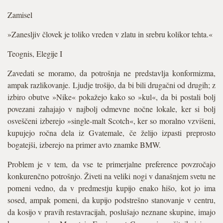
Zamisel
»Zanesljiv človek je toliko vreden v zlatu in srebru kolikor tehta.«
Teognis, Elegije I
Zavedati se moramo, da potrošnja ne predstavlja konformizma,
ampak razlikovanje. Ljudje trošijo, da bi bili drugačni od drugih; z
izbiro obutve »Nike« pokažejo kako so »kul«, da bi postali bolj
povezani zahajajo v najbolj odmevne nočne lokale, ker si bolj
osveščeni izberejo »single-malt Scotch«, ker so moralno vzvišeni,
kupujejo ročna dela iz Gvatemale, če želijo izpasti preprosto
bogatejši, izberejo na primer avto znamke BMW.
Problem je v tem, da vse te primerjalne preference povzročajo
konkurenčno potrošnjo. Živeti na veliki nogi v današnjem svetu ne
pomeni vedno, da v predmestju kupijo enako hišo, kot jo ima
sosed, ampak pomeni, da kupijo podstrešno stanovanje v centru,
da kosijo v pravih restavracijah, poslušajo neznane skupine, imajo