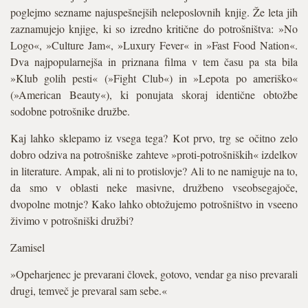
poglejmo sezname najuspešnejših neleposlovnih knjig. Že leta jih
zaznamujejo knjige, ki so izredno kritične do potrošništva: »No
Logo«, »Culture Jam«, »Luxury Fever« in »Fast Food Nation«.
Dva najpopularnejša in priznana filma v tem času pa sta bila
»Klub golih pesti« (»Fight Club«) in »Lepota po ameriško«
(»American Beauty«), ki ponujata skoraj identične obtožbe
sodobne potrošnike družbe.
Kaj lahko sklepamo iz vsega tega? Kot prvo, trg se očitno zelo
dobro odziva na potrošniške zahteve »proti-potrošniških« izdelkov
in literature. Ampak, ali ni to protislovje? Ali to ne namiguje na to,
da smo v oblasti neke masivne, družbeno vseobsegajoče,
dvopolne motnje? Kako lahko obtožujemo potrošništvo in vseeno
živimo v potrošniški družbi?
Zamisel
»Opeharjenec je prevarani človek, gotovo, vendar ga niso prevarali
drugi, temveč je prevaral sam sebe.«