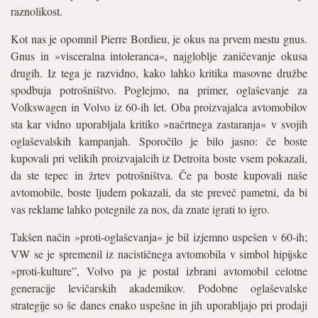
raznolikost.
Kot nas je opomnil Pierre Bordieu, je okus na prvem mestu gnus.
Gnus in »visceralna intoleranca«, najgloblje zaničevanje okusa
drugih. Iz tega je razvidno, kako lahko kritika masovne družbe
spodbuja potrošništvo. Poglejmo, na primer, oglaševanje za
Volkswagen in Volvo iz 60-ih let. Oba proizvajalca avtomobilov
sta kar vidno uporabljala kritiko »načrtnega zastaranja« v svojih
oglaševalskih kampanjah. Sporočilo je bilo jasno: če boste
kupovali pri velikih proizvajalcih iz Detroita boste vsem pokazali,
da ste tepec in žrtev potrošništva. Če pa boste kupovali naše
avtomobile, boste ljudem pokazali, da ste preveč pametni, da bi
vas reklame lahko potegnile za nos, da znate igrati to igro.
Takšen način »proti-oglaševanja« je bil izjemno uspešen v 60-ih;
VW se je spremenil iz nacističnega avtomobila v simbol hipijske
»proti-kulture”, Volvo pa je postal izbrani avtomobil celotne
generacije levičarskih akademikov. Podobne oglaševalske
strategije so še danes enako uspešne in jih uporabljajo pri prodaji