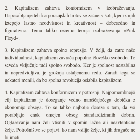
2. Kapitalizem zahteva konformizem v izobraževanju.
Usposabljanje teh korporacijskih trotov se začne v šoli, kjer iz njih
iztepejo lastno neodvisnost in kreativnost – dobesedno in
figurativno. Temu lahko rečemo teorija izobraževanja »Pink
Floyd«.
3. Kapitalizem zahteva spolno represijo. V želji, da zatre našo
individualnost, kapitalizem zavrača popolno človeško svobodo. To
seveda vključuje tudi spolno svobodo. Ker je spolnost nestabilna
in nepredvidljiva, je grožnja ustaljenemu redu. Zaradi tega so
nekateri menili, da bo spolna revolucija oslabila kapitalizem.
4. Kapitalizem zahteva konformizem v potrošnji. Najpomembnejši
cilj kapitalizma je doseganje vedno naraščajočega dobička z
ekonomijo obsega. To se lahko najbolje doseže s tem, da vsi
porabljajo enak omejen obseg standardiziranih dobrin.
Oglaševanje nam želi vtisniti v spomin lažne ali neavtentične
želje. Potrošništvo se pojavi, ko nam vsilijo želje, ki jih drugače ne
bi imeli.