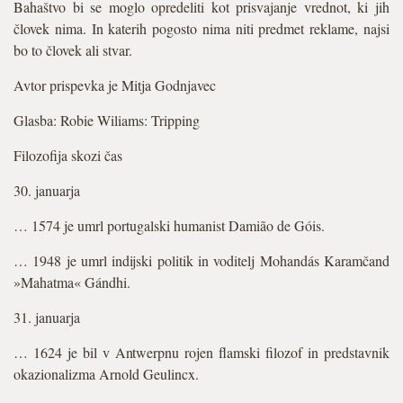
Bahaštvo bi se moglo opredeliti kot prisvajanje vrednot, ki jih
človek nima. In katerih pogosto nima niti predmet reklame, najsi
bo to človek ali stvar.
Avtor prispevka je Mitja Godnjavec
Glasba: Robie Wiliams: Tripping
Filozofija skozi čas
30. januarja
… 1574 je umrl portugalski humanist Damião de Góis.
… 1948 je umrl indijski politik in voditelj Mohandás Karamčand
»Mahatma« Gándhi.
31. januarja
… 1624 je bil v Antwerpnu rojen flamski filozof in predstavnik
okazionalizma Arnold Geulincx.