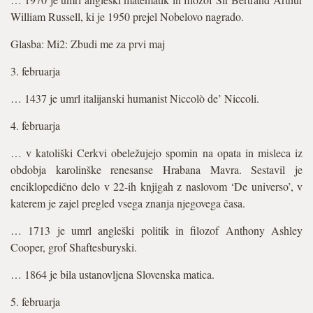
William Russell, ki je 1950 prejel Nobelovo nagrado.
Glasba: Mi2: Zbudi me za prvi maj
3. februarja
… 1437 je umrl italijanski humanist Niccolò de’ Niccoli.
4. februarja
… v katoliški Cerkvi obeležujejo spomin na opata in misleca iz
obdobja karolinške renesanse Hrabana Mavra. Sestavil je
enciklopedično delo v 22-ih knjigah z naslovom ‘De universo’, v
katerem je zajel pregled vsega znanja njegovega časa.
… 1713 je umrl angleški politik in filozof Anthony Ashley
Cooper, grof Shaftesburyski.
… 1864 je bila ustanovljena Slovenska matica.
5. februarja