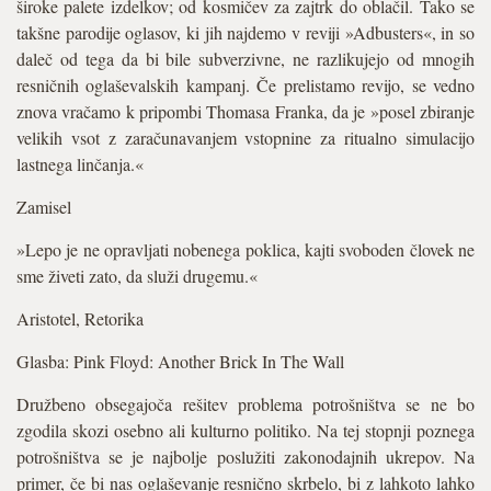
široke palete izdelkov; od kosmičev za zajtrk do oblačil. Tako se
takšne parodije oglasov, ki jih najdemo v reviji »Adbusters«, in so
daleč od tega da bi bile subverzivne, ne razlikujejo od mnogih
resničnih oglaševalskih kampanj. Če prelistamo revijo, se vedno
znova vračamo k pripombi Thomasa Franka, da je »posel zbiranje
velikih vsot z zaračunavanjem vstopnine za ritualno simulacijo
lastnega linčanja.«
Zamisel
»Lepo je ne opravljati nobenega poklica, kajti svoboden človek ne
sme živeti zato, da služi drugemu.«
Aristotel, Retorika
Glasba: Pink Floyd: Another Brick In The Wall
Družbeno obsegajoča rešitev problema potrošništva se ne bo
zgodila skozi osebno ali kulturno politiko. Na tej stopnji poznega
potrošništva se je najbolje poslužiti zakonodajnih ukrepov. Na
primer, če bi nas oglaševanje resnično skrbelo, bi z lahkoto lahko