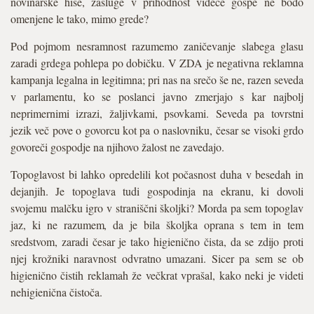
novinarske hiše, zasluge v prihodnost videče gospe ne bodo
omenjene le tako, mimo grede?
Pod pojmom nesramnost razumemo zaničevanje slabega glasu
zaradi grdega pohlepa po dobičku. V ZDA je negativna reklamna
kampanja legalna in legitimna; pri nas na srečo še ne, razen seveda
v parlamentu, ko se poslanci javno zmerjajo s kar najbolj
neprimernimi izrazi, žaljivkami, psovkami. Seveda pa tovrstni
jezik več pove o govorcu kot pa o naslovniku, česar se visoki grdo
govoreči gospodje na njihovo žalost ne zavedajo.
Topoglavost bi lahko opredelili kot počasnost duha v besedah in
dejanjih. Je topoglava tudi gospodinja na ekranu, ki dovoli
svojemu malčku igro v straniščni školjki? Morda pa sem topoglav
jaz, ki ne razumem, da je bila školjka oprana s tem in tem
sredstvom, zaradi česar je tako higienično čista, da se zdijo proti
njej krožniki naravnost odvratno umazani. Sicer pa sem se ob
higienično čistih reklamah že večkrat vprašal, kako neki je videti
nehigienična čistoča.