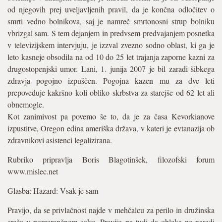
od njegovih prej uveljavljenih pravil, da je končna odločitev o
smrti vedno bolnikova, saj je namreč smrtonosni strup bolniku
vbrizgal sam. S tem dejanjem in predvsem predvajanjem posnetka
v televizijskem intervjuju, je izzval zvezno sodno oblast, ki ga je
leto kasneje obsodila na od 10 do 25 let trajanja zaporne kazni za
drugostopenjski umor. Lani, 1. junija 2007 je bil zaradi šibkega
zdravja pogojno izpuščen. Pogojna kazen mu za dve leti
prepoveduje kakršno koli obliko skrbstva za starejše od 62 let ali
obnemogle.
Kot zanimivost pa povemo še to, da je za časa Kevorkianove
izpustitve, Oregon edina ameriška država, v kateri je evtanazija ob
zdravnikovi asistenci legalizirana.
Rubriko pripravlja Boris Blagotinšek, filozofski forum
www.mislec.net
Glasba: Hazard: Vsak je sam
Pravijo, da se privlačnost najde v mehčalcu za perilo in družinska
sreča v pomarančnem soku. Pravijo pa tudi da obleka ne naredi