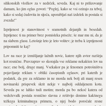
silikonskih vložkov za v nedrček, seveda. Kaj ni to prilizovanje
damam, ko jim oglas govori: “Poglej, kako se vsi ozirajo za teboj,
kako si sedaj čudovita in sijoča, uporabljaš naš izdelek in postala si
zvezda!”
Izprijenost je stanovitnost v sramotnih dejanjih in besedah.
Izprijenec ti na primer brez pomisleka priseže; še mar mu ni, da je
na slabem glasu. Letošnje leto je leto volitev; je treba k izprijenosti
pripomniti še kaj?
Lov na race je izmišljanje lažnih novic, katere njih avtor razširja
kot resnične. Pravzaprav so skorajda vse reklame nekakšen lov na
race; ene bolj, druge manj. Vsekakor pa je fenomen potrošništva
pojavljanje reklam v obliki časopisnih oglasov, pri katerih je
podatek, da gre za reklamo in ne morda nek bolj ali manj resen
novinarski prispevek skrit nekje v najbolj oddaljenem kotu.
Seveda pa se lahko tudi motim; morda pa bo nekoč katera od
vedeževalk postala resnično slavna z rešitvijo denimo kakšnega
težkega kriminalnega primera, o njej bodo poročale resne