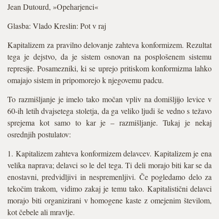
Jean Dutourd, »Opeharjenci«
Glasba: Vlado Kreslin: Pot v raj
Kapitalizem za pravilno delovanje zahteva konformizem. Rezultat
tega je dejstvo, da je sistem osnovan na posplošenem sistemu
represije. Posamezniki, ki se uprejo pritiskom konformizma lahko
omajajo sistem in pripomorejo k njegovemu padcu.
To razmišljanje je imelo tako močan vpliv na domišljijo levice v
60-ih letih dvajsetega stoletja, da ga veliko ljudi še vedno s težavo
sprejema kot samo to kar je – razmišljanje. Tukaj je nekaj
osrednjih postulatov:
1. Kapitalizem zahteva konformizem delavcev. Kapitalizem je ena
velika naprava; delavci so le del tega. Ti deli morajo biti kar se da
enostavni, predvidljivi in nespremenljivi. Če pogledamo delo za
tekočim trakom, vidimo zakaj je temu tako. Kapitalistični delavci
morajo biti organizirani v homogene kaste z omejenim številom,
kot čebele ali mravlje.