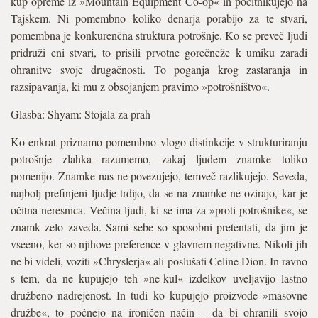
kup opreme iz »Mountain Equipment Co-op« in počitnikujejo na
Tajskem. Ni pomembno koliko denarja porabijo za te stvari,
pomembna je konkurenčna struktura potrošnje. Ko se preveč ljudi
pridruži eni stvari, to prisili prvotne gorečneže k umiku zaradi
ohranitve svoje drugačnosti. To poganja krog zastaranja in
razsipavanja, ki mu z obsojanjem pravimo »potrošništvo«.
Glasba: Shyam: Stojala za prah
Ko enkrat priznamo pomembno vlogo distinkcije v strukturiranju
potrošnje zlahka razumemo, zakaj ljudem znamke toliko
pomenijo. Znamke nas ne povezujejo, temveč razlikujejo. Seveda,
najbolj prefinjeni ljudje trdijo, da se na znamke ne ozirajo, kar je
očitna neresnica. Večina ljudi, ki se ima za »proti-potrošnike«, se
znamk zelo zaveda. Sami sebe so sposobni pretentati, da jim je
vseeno, ker so njihove preference v glavnem negativne. Nikoli jih
ne bi videli, voziti »Chryslerja« ali poslušati Celine Dion. In ravno
s tem, da ne kupujejo teh »ne-kul« izdelkov uveljavijo lastno
družbeno nadrejenost. In tudi ko kupujejo proizvode »masovne
družbe«, to počnejo na ironičen način – da bi ohranili svojo