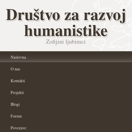
Društvo za razvoj
humanistike
Zofijini ljubimci
Naslovna
O nas
Kontakti
Projekti
Blogi
Forum
Povezave