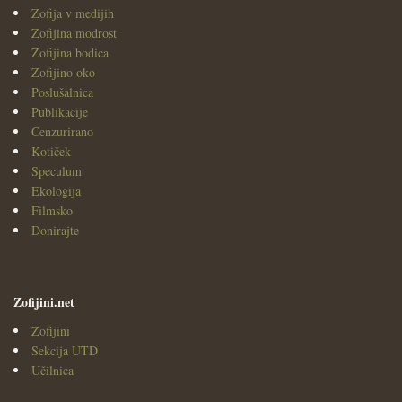
Zofija v medijih
Zofijina modrost
Zofijina bodica
Zofijino oko
Poslušalnica
Publikacije
Cenzurirano
Kotiček
Speculum
Ekologija
Filmsko
Donirajte
Zofijini.net
Zofijini
Sekcija UTD
Učilnica