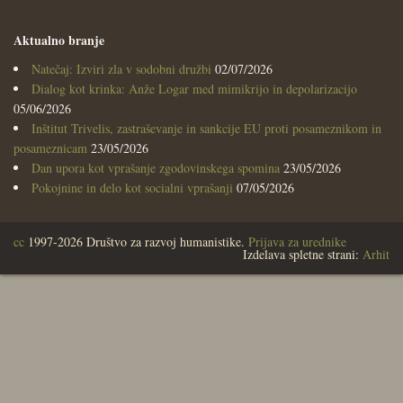
Aktualno branje
Natečaj: Izviri zla v sodobni družbi
02/07/2026
Dialog kot krinka: Anže Logar med mimikrijo in depolarizacijo
05/06/2026
Inštitut Trivelis, zastraševanje in sankcije EU proti posameznikom in
posameznicam
23/05/2026
Dan upora kot vprašanje zgodovinskega spomina
23/05/2026
Pokojnine in delo kot socialni vprašanji
07/05/2026
cc
1997-2026 Društvo za razvoj humanistike.
Prijava za urednike
Izdelava spletne strani:
Arhit