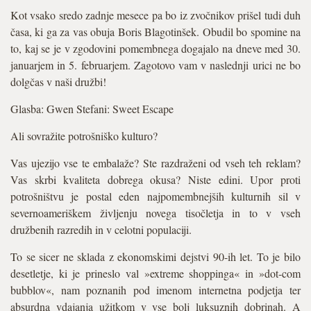
Kot vsako sredo zadnje mesece pa bo iz zvočnikov prišel tudi duh
časa, ki ga za vas obuja Boris Blagotinšek. Obudil bo spomine na
to, kaj se je v zgodovini pomembnega dogajalo na dneve med 30.
januarjem in 5. februarjem. Zagotovo vam v naslednji urici ne bo
dolgčas v naši družbi!
Glasba: Gwen Stefani: Sweet Escape
Ali sovražite potrošniško kulturo?
Vas ujezijo vse te embalaže? Ste razdraženi od vseh teh reklam?
Vas skrbi kvaliteta dobrega okusa? Niste edini. Upor proti
potrošništvu je postal eden najpomembnejših kulturnih sil v
severnoameriškem življenju novega tisočletja in to v vseh
družbenih razredih in v celotni populaciji.
To se sicer ne sklada z ekonomskimi dejstvi 90-ih let. To je bilo
desetletje, ki je prineslo val »extreme shoppinga« in »dot-com
bubblov«, nam poznanih pod imenom internetna podjetja ter
absurdna vdajanja užitkom v vse bolj luksuznih dobrinah. A