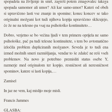
spopadeta na življenje in smrt, zagreši potem zmagovalec takega
spopada samomor ali umor? Ali kar samo-umor? Kateri od obeh
si upravičeno lasti vse znanje in spomine; konec koncev se tako
originalni možgani kot tudi njihova kopija upravičeno sklicujejo,
če že ne na telesno pa vsaj na psihološko kontinuiteto…
Dobro, verjetno se bo večina ljudi v tem primeru oprijela ne samo
psihološke, pač pa tudi telesne kontinuitete, s tem bo avtomatično
izločila problem dupliciranih možganov. Seveda je to tudi ena
izmed možnih smeri razmišljanja, vendar to še zdaleč ne reši vseh
problemov. Na novo je potrebno premisliti status osebe Y,
razmerje med originalom ter kopijo, resničnost ali neresničnost
spominov, katere si lasti kopija,…
Zamisel
In jaz ne vem, kaj mislijo moje misli.
Francis Jammes
GLASBA: