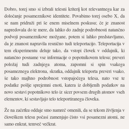
Dobro, torej smo si izbrali telesni kriterij kot relevantnega kar za
določanje posameznikove identitete. Povabimo torej osebo X, da
se nam pridruži pri še enem miselnem poskusu; če je znanost
napredovala do te mere, da lahko do zadnje podrobnosti natančno
podvoji posameznikove možgane, potem si lahko predstavljamo,
da je znanost napravila resnično tudi teleportacijo. Teleportacija v
tem eksperimentu deluje tako, da vstopi človek v oddajnik, ki
natančno posname vse informacije o popotnikovem telesu; preveri
položaj tudi zadnjega atoma, zapomni si spin vsakega
posameznega elektrona, skratka, oddajnik teleporta preveri vsako,
še tako majhno podrobnost vstopajočega telesa, nato vse te
podatke pošlje sprejemni enoti, katera iz dobljenih podatkov na
novo sestavi popotnikovo telo iz sicer povsem drugih atomov vseh
elementov, ki sestavljajo telo teleportiranega človeka.
Že na začetku oddaje smo namreč omenili, da se tekom življenja v
človeškem telesu počasi zamenjajo čisto vsi posamezni atomi, ne
samo enkrat, temveč večkrat.