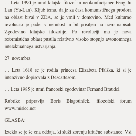
… Leta 1990 je umrl kitajski filozof in neokonfucijanec Feng Ju
Lan (Yu-Lan). Kljub temu, da je za časa komunističnega prodora
na oblast bival v ZDA, se je vrnil v domovino. Med kulturno
revolucijo je padel v nemilost in bil prisiljen na novo napisati
Zgodovino kitajske filozofije. Po revoluciji mu je nova
reformistična oblast pustila relativno visoko stopnjo avtonomnega
intelektualnega ustvarjanja.
27. novembra
… Leta 1618 se je rodila princesa Elizabeta Pfalška, ki si je
intenzivno dopisovala z Descartesom.
… Leta 1985 je umrl francoski zgodovinar Fernand Braudel.
Rubriko pripravlja Boris Blagotinšek, filozofski forum
www.mislec.net
GLASBA:
Iztekla se je še ena oddaja, ki služi zorenju kritične substance. Vsi