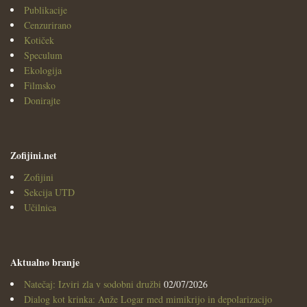
Publikacije
Cenzurirano
Kotiček
Speculum
Ekologija
Filmsko
Donirajte
Zofijini.net
Zofijini
Sekcija UTD
Učilnica
Aktualno branje
Natečaj: Izviri zla v sodobni družbi
02/07/2026
Dialog kot krinka: Anže Logar med mimikrijo in depolarizacijo