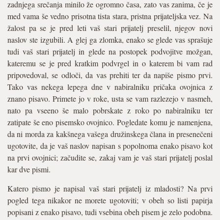
zadnjega srečanja minilo že ogromno časa, zato vas zanima, če je
med vama še vedno prisotna tista stara, pristna prijateljska vez. Na
žalost pa se je pred leti vaš stari prijatelj preselil, njegov novi
naslov ste izgubili. A glej ga zlomka, enako se glede vas sprašuje
tudi vaš stari prijatelj in glede na postopek podvojitve možgan,
kateremu se je pred kratkim podvrgel in o katerem bi vam rad
pripovedoval, se odloči, da vas prehiti ter da napiše pismo prvi.
Tako vas nekega lepega dne v nabiralniku pričaka ovojnica z
znano pisavo. Primete jo v roke, usta se vam razlezejo v nasmeh,
nato pa vseeno še malo pobrskate z roko po nabiralniku ter
zatipate še eno pisemsko ovojnico. Pogledate komu je namenjena,
da ni morda za kakšnega vašega družinskega člana in presenečeni
ugotovite, da je vaš naslov napisan s popolnoma enako pisavo kot
na prvi ovojnici; začudite se, zakaj vam je vaš stari prijatelj poslal
kar dve pismi.
Katero pismo je napisal vaš stari prijatelj iz mladosti? Na prvi
pogled tega nikakor ne morete ugotoviti; v obeh so listi papirja
popisani z enako pisavo, tudi vsebina obeh pisem je zelo podobna.