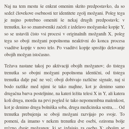
Naj na tem mestu še enkrat omenim skrito predpostavko, da so
sedež človekove osebnosti ter identitete zgolj možgani. Poleg tega
je nujno potrebno omeniti še nekaj drugih predpostavk; v
trenutku, ko so znanstveniki začeli z izdelavo možganske kopije Y,
so se ustavili čisto vsi procesi v originalnih možganih X, poleg
tega so oboji možgani popolnoma neaktivni do konca procesa
vsaditve kopije v novo telo. Po vsaditvi kopije sprožijo delovanje
obojih možgan istočasno.
Težava nastane takoj po aktivaciji obojih možganov; do tistega
trenutka so obojni možgani popolnoma identični, od tistega
trenutka dalje pač ne več; oboji dobivajo različne signale, naj si
bodo razlike med njimi še tako majhne, kot je denimo samo
drugačna barva posteljnine, na kateri ležita telesi X in Y, ali katera
koli druga, morda na prvi pogled še tako nepomembna malenkost,
kot je denimo druga bolniška soba, druga medicinska sestra,… Od
trenutka prebujenja se oboji možgani razvijajo po svoje. To
pomeni, da imamo v nekem trenutku dve osebi, oziroma bolje
rečeno dvoje možganov, ki se izdajajo za osebo X; obojim se