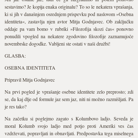
sestavimo? Je kopija enaka originalu? To so le nekatera vprašanja,
ki si jih v današnjem osrednjem prispevku pod naslovom »Osebna
identiteta«, zastavlja njen avtor Mitja Godnjavec. Ob zaključku
oddaje pa vam bomo v rubriki »Filozofija skozi čas« ponovno
ponudili vpogled na nekatere zgodovino filozofije zaznamujoče
novembrske dogodke. Vabljeni ste ostati v naši družbi!
GLASBA:
OSEBNA IDENTITETA
Pripravil Mitja Godnjavec
Na prvi pogled je vprašanje osebne identitete zelo preprosto; zdi
se, da kaj dlje od formule jaz sem jaz, niti ni možno razmišljati. Pa
je res tako?
Na začetku si poglejmo zagato s Kolumbovo ladjo. Seveda je
moral Kolumb svojo ladjo med potjo proti Ameriki ves čas
vzdrževati, popravljati in obnavljati. Predpostavka tega miselnega