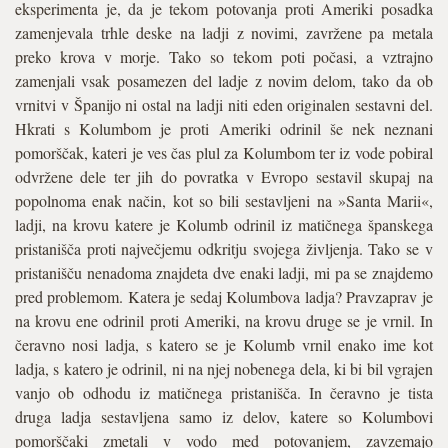
eksperimenta je, da je tekom potovanja proti Ameriki posadka
zamenjevala trhle deske na ladji z novimi, zavržene pa metala
preko krova v morje. Tako so tekom poti počasi, a vztrajno
zamenjali vsak posamezen del ladje z novim delom, tako da ob
vrnitvi v Španijo ni ostal na ladji niti eden originalen sestavni del.
Hkrati s Kolumbom je proti Ameriki odrinil še nek neznani
pomorščak, kateri je ves čas plul za Kolumbom ter iz vode pobiral
odvržene dele ter jih do povratka v Evropo sestavil skupaj na
popolnoma enak način, kot so bili sestavljeni na »Santa Marii«,
ladji, na krovu katere je Kolumb odrinil iz matičnega španskega
pristanišča proti največjemu odkritju svojega življenja. Tako se v
pristanišču nenadoma znajdeta dve enaki ladji, mi pa se znajdemo
pred problemom. Katera je sedaj Kolumbova ladja? Pravzaprav je
na krovu ene odrinil proti Ameriki, na krovu druge se je vrnil. In
čeravno nosi ladja, s katero se je Kolumb vrnil enako ime kot
ladja, s katero je odrinil, ni na njej nobenega dela, ki bi bil vgrajen
vanjo ob odhodu iz matičnega pristanišča. In čeravno je tista
druga ladja sestavljena samo iz delov, katere so Kolumbovi
pomorščaki zmetali v vodo med potovanjem, zavzemajo