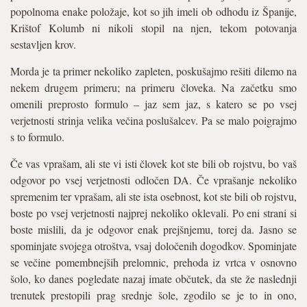
popolnoma enake položaje, kot so jih imeli ob odhodu iz Španije,
Krištof Kolumb ni nikoli stopil na njen, tekom potovanja
sestavljen krov.
Morda je ta primer nekoliko zapleten, poskušajmo rešiti dilemo na
nekem drugem primeru; na primeru človeka. Na začetku smo
omenili preprosto formulo – jaz sem jaz, s katero se po vsej
verjetnosti strinja velika večina poslušalcev. Pa se malo poigrajmo
s to formulo.
Če vas vprašam, ali ste vi isti človek kot ste bili ob rojstvu, bo vaš
odgovor po vsej verjetnosti odločen DA. Če vprašanje nekoliko
spremenim ter vprašam, ali ste ista osebnost, kot ste bili ob rojstvu,
boste po vsej verjetnosti najprej nekoliko oklevali. Po eni strani si
boste mislili, da je odgovor enak prejšnjemu, torej da. Jasno se
spominjate svojega otroštva, vsaj določenih dogodkov. Spominjate
se večine pomembnejših prelomnic, prehoda iz vrtca v osnovno
šolo, ko danes pogledate nazaj imate občutek, da ste že naslednji
trenutek prestopili prag srednje šole, zgodilo se je to in ono,