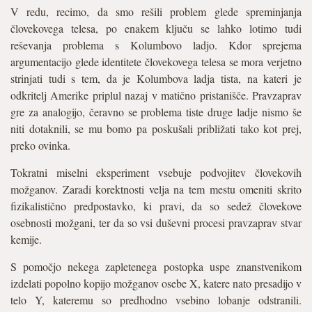
V redu, recimo, da smo rešili problem glede spreminjanja
človekovega telesa, po enakem ključu se lahko lotimo tudi
reševanja problema s Kolumbovo ladjo. Kdor sprejema
argumentacijo glede identitete človekovega telesa se mora verjetno
strinjati tudi s tem, da je Kolumbova ladja tista, na kateri je
odkritelj Amerike priplul nazaj v matično pristanišče. Pravzaprav
gre za analogijo, čeravno se problema tiste druge ladje nismo še
niti dotaknili, se mu bomo pa poskušali približati tako kot prej,
preko ovinka.
Tokratni miselni eksperiment vsebuje podvojitev človekovih
možganov. Zaradi korektnosti velja na tem mestu omeniti skrito
fizikalistično predpostavko, ki pravi, da so sedež človekove
osebnosti možgani, ter da so vsi duševni procesi pravzaprav stvar
kemije.
S pomočjo nekega zapletenega postopka uspe znanstvenikom
izdelati popolno kopijo možganov osebe X, katere nato presadijo v
telo Y, kateremu so predhodno vsebino lobanje odstranili.