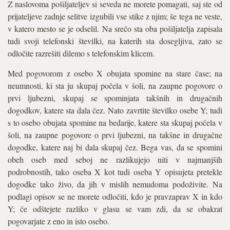
Z naslovoma pošiljateljev si seveda ne morete pomagati, saj ste od
prijateljeve zadnje selitve izgubili vse stike z njim; še tega ne veste,
v katero mesto se je odselil. Na srečo sta oba pošiljatelja zapisala
tudi svoji telefonski številki, na katerih sta dosegljiva, zato se
odločite razrešiti dilemo s telefonskim klicem.
Med pogovorom z osebo X obujata spomine na stare čase; na
neumnosti, ki sta ju skupaj počela v šoli, na zaupne pogovore o
prvi ljubezni, skupaj se spominjata takšnih in drugačnih
dogodkov, katere sta dala čez. Nato zavrtite številko osebe Y; tudi
s to osebo obujata spomine na bedarije, katere sta skupaj počela v
šoli, na zaupne pogovore o prvi ljubezni, na takšne in drugačne
dogodke, katere naj bi dala skupaj čez. Bega vas, da se spomini
obeh oseb med seboj ne razlikujejo niti v najmanjših
podrobnostih, tako oseba X kot tudi oseba Y opisujeta pretekle
dogodke tako živo, da jih v mislih nemudoma podoživite. Na
podlagi opisov se ne morete odločiti, kdo je pravzaprav X in kdo
Y; če odštejete razliko v glasu se vam zdi, da se obakrat
pogovarjate z eno in isto osebo.