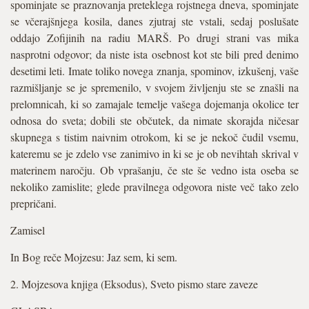
spominjate se praznovanja preteklega rojstnega dneva, spominjate
se včerajšnjega kosila, danes zjutraj ste vstali, sedaj poslušate
oddajo Zofijinih na radiu MARŠ. Po drugi strani vas mika
nasprotni odgovor; da niste ista osebnost kot ste bili pred denimo
desetimi leti. Imate toliko novega znanja, spominov, izkušenj, vaše
razmišljanje se je spremenilo, v svojem življenju ste se znašli na
prelomnicah, ki so zamajale temelje vašega dojemanja okolice ter
odnosa do sveta; dobili ste občutek, da nimate skorajda ničesar
skupnega s tistim naivnim otrokom, ki se je nekoč čudil vsemu,
kateremu se je zdelo vse zanimivo in ki se je ob nevihtah skrival v
materinem naročju. Ob vprašanju, če ste še vedno ista oseba se
nekoliko zamislite; glede pravilnega odgovora niste več tako zelo
prepričani.
Zamisel
In Bog reče Mojzesu: Jaz sem, ki sem.
2. Mojzesova knjiga (Eksodus), Sveto pismo stare zaveze