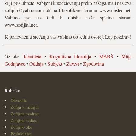
ki ji prisluhnete, vabljeni k sodelovanju preko našega mail naslova
zofijini@yahoo.com ali na filozofskem forumu www.mislec.net.
Vabimo pa vas tudi k obisku naše spletne starani
www.zofijini.net.
K ponovnemu srečanju vas vabimo ob tednu osorej. Lep pozdrav!
Oznake:
Identiteta
•
Kognitivna filozofija
•
MARŠ
•
Mitja
Godnjavec
•
Oddaja
•
Subjekt
•
Zavest
•
Zgodovina
Rubrike
Obvestila
Zofija v medijih
Zofijina modrost
Zofijina bodica
Zofijino oko
Poslušalnica