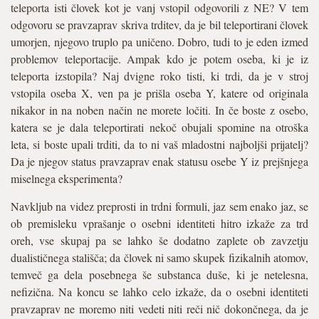
teleporta isti človek kot je vanj vstopil odgovorili z NE? V tem
odgovoru se pravzaprav skriva trditev, da je bil teleportirani človek
umorjen, njegovo truplo pa uničeno. Dobro, tudi to je eden izmed
problemov teleportacije. Ampak kdo je potem oseba, ki je iz
teleporta izstopila? Naj dvigne roko tisti, ki trdi, da je v stroj
vstopila oseba X, ven pa je prišla oseba Y, katere od originala
nikakor in na noben način ne morete ločiti. In če boste z osebo,
katera se je dala teleportirati nekoč obujali spomine na otroška
leta, si boste upali trditi, da to ni vaš mladostni najboljši prijatelj?
Da je njegov status pravzaprav enak statusu osebe Y iz prejšnjega
miselnega eksperimenta?
Navkljub na videz preprosti in trdni formuli, jaz sem enako jaz, se
ob premisleku vprašanje o osebni identiteti hitro izkaže za trd
oreh, vse skupaj pa se lahko še dodatno zaplete ob zavzetju
dualističnega stališča; da človek ni samo skupek fizikalnih atomov,
temveč ga dela posebnega še substanca duše, ki je netelesna,
nefizična. Na koncu se lahko celo izkaže, da o osebni identiteti
pravzaprav ne moremo niti vedeti niti reči nič dokončnega, da je