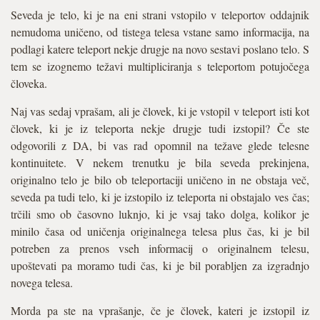
Seveda je telo, ki je na eni strani vstopilo v teleportov oddajnik
nemudoma uničeno, od tistega telesa vstane samo informacija, na
podlagi katere teleport nekje drugje na novo sestavi poslano telo. S
tem se izognemo težavi multipliciranja s teleportom potujočega
človeka.
Naj vas sedaj vprašam, ali je človek, ki je vstopil v teleport isti kot
človek, ki je iz teleporta nekje drugje tudi izstopil? Če ste
odgovorili z DA, bi vas rad opomnil na težave glede telesne
kontinuitete. V nekem trenutku je bila seveda prekinjena,
originalno telo je bilo ob teleportaciji uničeno in ne obstaja več,
seveda pa tudi telo, ki je izstopilo iz teleporta ni obstajalo ves čas;
trčili smo ob časovno luknjo, ki je vsaj tako dolga, kolikor je
minilo časa od uničenja originalnega telesa plus čas, ki je bil
potreben za prenos vseh informacij o originalnem telesu,
upoštevati pa moramo tudi čas, ki je bil porabljen za izgradnjo
novega telesa.
Morda pa ste na vprašanje, če je človek, kateri je izstopil iz