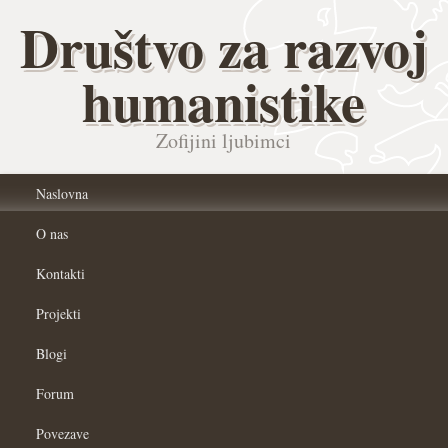
Društvo za razvoj
humanistike
Zofijini ljubimci
Naslovna
O nas
Kontakti
Projekti
Blogi
Forum
Povezave