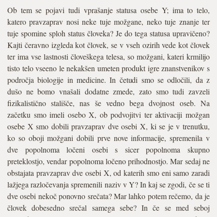
Ob tem se pojavi tudi vprašanje statusa osebe Y; ima to telo,
katero pravzaprav nosi neke tuje možgane, neko tuje znanje ter
tuje spomine sploh status človeka? Je do tega statusa upravičeno?
Kajti čeravno izgleda kot človek, se v vseh ozirih vede kot človek
ter ima vse lastnosti človeškega telesa, so možgani, kateri krmilijo
tisto telo vseeno le nekakšen umeten produkt igre znanstvenikov s
področja biologije in medicine. In četudi smo se odločili, da z
dušo ne bomo vnašali dodatne zmede, zato smo tudi zavzeli
fizikalistično stališče, nas še vedno bega dvojnost oseb. Na
začetku smo imeli osebo X, ob podvojitvi ter aktivaciji možgan
osebe X smo dobili pravzaprav dve osebi X, ki se je v trenutku,
ko so oboji možgani dobili prve nove informacije, spremenila v
dve popolnoma ločeni osebi s sicer popolnoma skupno
preteklostjo, vendar popolnoma ločeno prihodnostjo. Mar sedaj ne
obstajata pravzaprav dve osebi X, od katerih smo eni samo zaradi
lažjega razločevanja spremenili naziv v Y? In kaj se zgodi, če se ti
dve osebi nekoč ponovno srečata? Mar lahko potem rečemo, da je
človek dobesedno srečal samega sebe? In če se med seboj