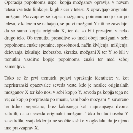
Operacija popolnoma uspe, kopija možganov opravlja v novem
telesu vse tiste funkcije, ki jih sicer v telesu X opravljajo originalni
možgani. Pravzaprav se kopija možganov, poimenujmo jo kar po
telesu, v katerem se nahajajo, se pravi možgani Y niti ne zavedajo,
da so samo kopija originala X, ter da so bili presajeni v neko
drugo telo. Ob trenutku presaditve so imeli oboji možgani v sebi
popolnoma enake spomine, sposobnosti, način življenja, mišljenja,
delovanja, izkušnje, izobrazbo, skratka, možgani X ter Y so bili v
trenutku vsaditve kopije popolnoma enaki ter med seboj
zamenljivi.
Tako se že prvi trenutek pojavi vprašanje identitete; vi kot
nepristranski opazovalec seveda veste, kdo je nosilec originalnih
možganov X ter kdo nosi v sebi kopijo Y, seveda pa kopija tega ne
ve; če kopijo povprašate po imenu, vam bodo možgani Y suvereno
ter trdno prepričano, brez kakršnega koli najmanjšega dvoma
zatrdili, da so seveda originalni možgani. Tako bo tudi oseba Y
zase trdila, vsaj dokler jo ne soočite s sliko v ogledalu, da je njeno
ime pravzaprav X.