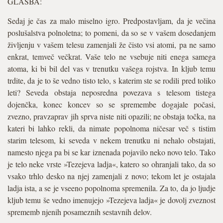
GLASBA:
Sedaj je čas za malo miselno igro. Predpostavljam, da je večina
poslušalstva polnoletna; to pomeni, da so se v vašem dosedanjem
življenju v vašem telesu zamenjali že čisto vsi atomi, pa ne samo
enkrat, temveč večkrat. Vaše telo ne vsebuje niti enega samega
atoma, ki bi bil del vas v trenutku vašega rojstva. In kljub temu
trdite, da je to še vedno tisto telo, s katerim ste se rodili pred toliko
leti? Seveda obstaja neposredna povezava s telesom tistega
dojenčka, konec koncev so se spremembe dogajale počasi,
zvezno, pravzaprav jih sprva niste niti opazili; ne obstaja točka, na
kateri bi lahko rekli, da nimate popolnoma ničesar več s tistim
starim telesom, ki seveda v nekem trenutku ni nehalo obstajati,
namesto njega pa bi se kar iznenada pojavilo neko novo telo. Tako
je telo neke vrste »Tezejeva ladja«, katero so ohranjali tako, da so
vsako trhlo desko na njej zamenjali z novo; tekom let je ostajala
ladja ista, a se je vseeno popolnoma spremenila. Za to, da jo ljudje
kljub temu še vedno imenujejo »Tezejeva ladja« je dovolj zveznost
sprememb njenih posameznih sestavnih delov.