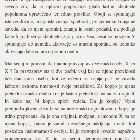
seveda zdi, da je njihovo prepričanje glede lastne identitete
popolnoma upravičeno ter edino pravilno. Oboji se spominjajo
iste zgodovine, imajo ista znanja, spretnosti, pri čemer se kopija ne
zaveda, da so njeni spomini, znanja in ostali podatki, na podlagi
katerih gradi svojo identiteto, zgolj lažni. Vse, česar se možgani Y
spominjajo do trenutka aktivacije so umetni spomini, od trenutka
aktivacije dalje so novi spomini realni.
Mar sedaj to pomeni, da imamo pravzaprav dve enaki osebi; X ter
X’? In pravzaprav sta ti dve osebi, vsaj kar se njune preteklosti
tiče ena sama oseba; kot že rečeno se kopija pač ne zaveda
lažnosti oziroma umetnosti svoje preteklosti. Za kopijo je njena
preteklost enako realna kot je lastna preteklost realna za original.
In kako naj bi kopija sploh vedela. Da je kopija? Njeni
predpodvojitveni občutki so namreč enaki originalovemu; kopija je
trdno prepričana, da je ona original, možgani z imenom X pa so
njena kopija, katera je zaradi nesrečnega naključja, morda kot
posledica malomarnosti osebja, ki je postopek izvedlo napačno,
poimenovana kot X in se sedaj neupravičeno ponaša z