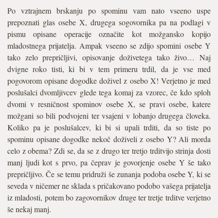
Po vztrajnem brskanju po spominu vam nato vseeno uspe
prepoznati glas osebe X, drugega sogovornika pa na podlagi v
pismu opisane operacije označite kot možgansko kopijo
mladostnega prijatelja. Ampak vseeno se zdijo spomini osebe Y
tako zelo prepričljivi, opisovanje doživetega tako živo… Naj
dvigne roko tisti, ki bi v tem primeru trdil, da je vse med
pogovorom opisane dogodke doživel z osebo X! Verjetno je med
poslušalci dvomljivcev glede tega komaj za vzorec, če kdo sploh
dvomi v resničnost spominov osebe X, se pravi osebe, katere
možgani so bili podvojeni ter vsajeni v lobanjo drugega človeka.
Koliko pa je poslušalcev, ki bi si upali trditi, da so tiste po
spominu opisane dogodke nekoč doživeli z osebo Y? Ali morda
celo z obema? Zdi se, da se z drugo ter tretjo trditvijo strinja dosti
manj ljudi kot s prvo, pa čeprav je govorjenje osebe Y še tako
prepričljivo. Če se temu pridruži še zunanja podoba osebe Y, ki se
seveda v ničemer ne sklada s pričakovano podobo vašega prijatelja
iz mladosti, potem bo zagovornikov druge ter tretje trditve verjetno
še nekaj manj.