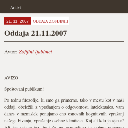
Arhivi
ODDAJA ZOFIJINIH
21. 11. 2007
Oddaja 21.11.2007
Avtor:
Zofijini ljubimci
AVIZO
Spoštovani publikum!
Po tednu filozofije, ki smo ga primerno, tako v mestu kot v naši
oddaji, obeležili z vprašanjem o odgovornosti intelektualca, vam
danes v razmislek ponujamo eno osnovnih kognitivnih vprašanj
našega bivanja, vprašanje osebne identitete. Kaj ali kdo je »jaz«?
Ali jaz ostane jaz, tudi če ga razgradimo in potem ponovno