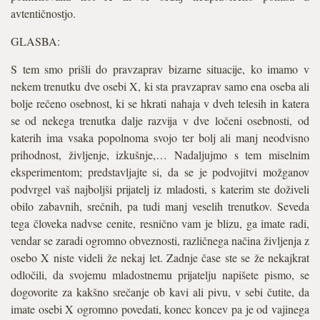
avtentičnostjo.
GLASBA:
S tem smo prišli do pravzaprav bizarne situacije, ko imamo v
nekem trenutku dve osebi X, ki sta pravzaprav samo ena oseba ali
bolje rečeno osebnost, ki se hkrati nahaja v dveh telesih in katera
se od nekega trenutka dalje razvija v dve ločeni osebnosti, od
katerih ima vsaka popolnoma svojo ter bolj ali manj neodvisno
prihodnost, življenje, izkušnje,… Nadaljujmo s tem miselnim
eksperimentom; predstavljajte si, da se je podvojitvi možganov
podvrgel vaš najboljši prijatelj iz mladosti, s katerim ste doživeli
obilo zabavnih, srečnih, pa tudi manj veselih trenutkov. Seveda
tega človeka nadvse cenite, resnično vam je blizu, ga imate radi,
vendar se zaradi ogromno obveznosti, različnega načina življenja z
osebo X niste videli že nekaj let. Zadnje čase ste se že nekajkrat
odločili, da svojemu mladostnemu prijatelju napišete pismo, se
dogovorite za kakšno srečanje ob kavi ali pivu, v sebi čutite, da
imate osebi X ogromno povedati, konec koncev pa je od vajinega