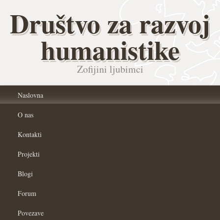
Društvo za razvoj
humanistike
Zofijini ljubimci
Naslovna
O nas
Kontakti
Projekti
Blogi
Forum
Povezave