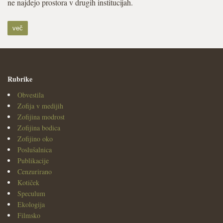
ne najdejo prostora v drugih institucijah.
več
Rubrike
Obvestila
Zofija v medijih
Zofijina modrost
Zofijina bodica
Zofijino oko
Poslušalnica
Publikacije
Cenzurirano
Kotiček
Speculum
Ekologija
Filmsko