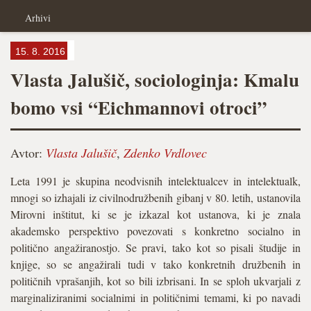
Arhivi
15. 8. 2016
Vlasta Jalušič, sociologinja: Kmalu
bomo vsi “Eichmannovi otroci”
Avtor:
Vlasta Jalušič
,
Zdenko Vrdlovec
Leta 1991 je skupina neodvisnih intelektualcev in intelektualk,
mnogi so izhajali iz civilnodružbenih gibanj v 80. letih, ustanovila
Mirovni inštitut, ki se je izkazal kot ustanova, ki je znala
akademsko perspektivo povezovati s konkretno socialno in
politično angažiranostjo. Se pravi, tako kot so pisali študije in
knjige, so se angažirali tudi v tako konkretnih družbenih in
političnih vprašanjih, kot so bili izbrisani. In se sploh ukvarjali z
marginaliziranimi socialnimi in političnimi temami, ki po navadi