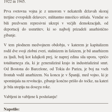
1922 in 1945.
Prva svetovna vojna je z umorom v nekaterih državah skoraj
tretjine evropskih delavcev, militantno množico utišala. Vendar so
bili predvsem represivni ukrepi v večjih demokracijah, od
deportacij do usmrtitev, ki so najbolj prizadeli anarhistično
gibanje.
V tem plodnem medvojnem obdobju, v katerem je kapitalizem
rodil dve svoji zlobni zveri, stalinizem in fašizem, je bil anarhizem
za ljudi, bolj kot kdajkoli prej, še naprej edina sila upora, vpričo
totalitarnega zla, ki je generaliziral krajo in industrializiral smrt.
Od Bostona do Barcelone, od Tokia do Pariza, je boj na vseh
frontah vodil anarhizem. Na koncu je v Španiji, med vojno, ki je
spominjala na revolucijo, gibanje končno prišlo do točke, na kateri
je bila utopija na dosegu roke.
Vabljeni in vabljene k poslušanju!
Napotilo: