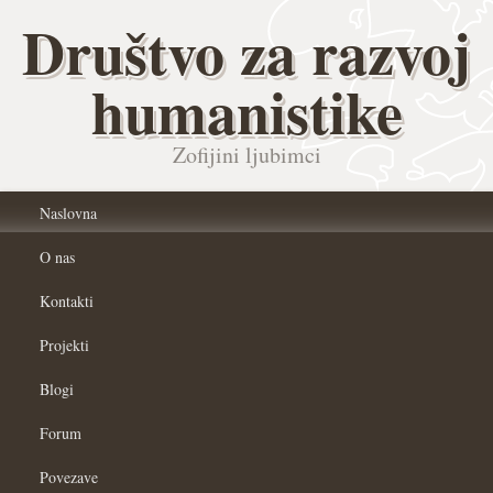
Društvo za razvoj
humanistike
Zofijini ljubimci
Naslovna
O nas
Kontakti
Projekti
Blogi
Forum
Povezave