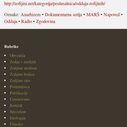
http://zofijini.net/kategorija/poslusalnica/oddaja-zofijinih/
Oznake:
Anarhizem
•
Dokumentarna serija
•
MARŠ
•
Napoved
•
Oddaja
•
Radio
•
Zgodovina
Rubrike
Obvestila
Zofija v medijih
Zofijina modrost
Zofijina bodica
Zofijino oko
Poslušalnica
Publikacije
Cenzurirano
Kotiček
Speculum
Ekologija
Filmsko