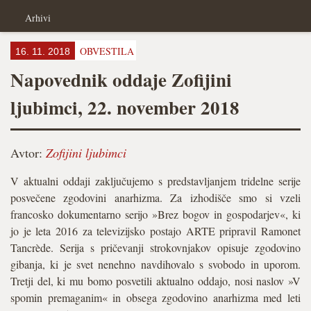
Arhivi
OBVESTILA
16. 11. 2018
Napovednik oddaje Zofijini
ljubimci, 22. november 2018
Avtor:
Zofijini ljubimci
V aktualni oddaji zaključujemo s predstavljanjem tridelne serije
posvečene zgodovini anarhizma. Za izhodišče smo si vzeli
francosko dokumentarno serijo »Brez bogov in gospodarjev«, ki
jo je leta 2016 za televizijsko postajo ARTE pripravil Ramonet
Tancrède. Serija s pričevanji strokovnjakov opisuje zgodovino
gibanja, ki je svet nenehno navdihovalo s svobodo in uporom.
Tretji del, ki mu bomo posvetili aktualno oddajo, nosi naslov »V
spomin premaganim« in obsega zgodovino anarhizma med leti