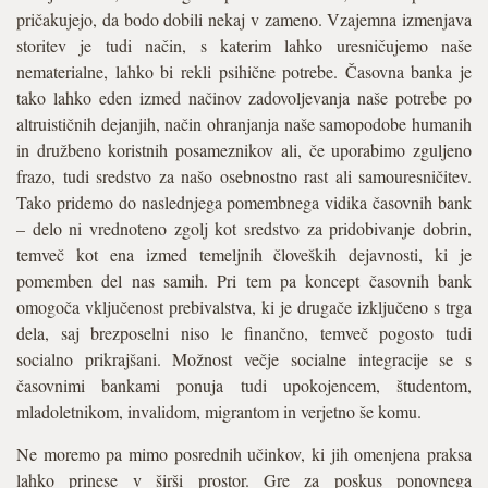
pričakujejo, da bodo dobili nekaj v zameno. Vzajemna izmenjava
storitev je tudi način, s katerim lahko uresničujemo naše
nematerialne, lahko bi rekli psihične potrebe. Časovna banka je
tako lahko eden izmed načinov zadovoljevanja naše potrebe po
altruističnih dejanjih, način ohranjanja naše samopodobe humanih
in družbeno koristnih posameznikov ali, če uporabimo zguljeno
frazo, tudi sredstvo za našo osebnostno rast ali samouresničitev.
Tako pridemo do naslednjega pomembnega vidika časovnih bank
– delo ni vrednoteno zgolj kot sredstvo za pridobivanje dobrin,
temveč kot ena izmed temeljnih človeških dejavnosti, ki je
pomemben del nas samih. Pri tem pa koncept časovnih bank
omogoča vključenost prebivalstva, ki je drugače izključeno s trga
dela, saj brezposelni niso le finančno, temveč pogosto tudi
socialno prikrajšani. Možnost večje socialne integracije se s
časovnimi bankami ponuja tudi upokojencem, študentom,
mladoletnikom, invalidom, migrantom in verjetno še komu.
Ne moremo pa mimo posrednih učinkov, ki jih omenjena praksa
lahko prinese v širši prostor. Gre za poskus ponovnega