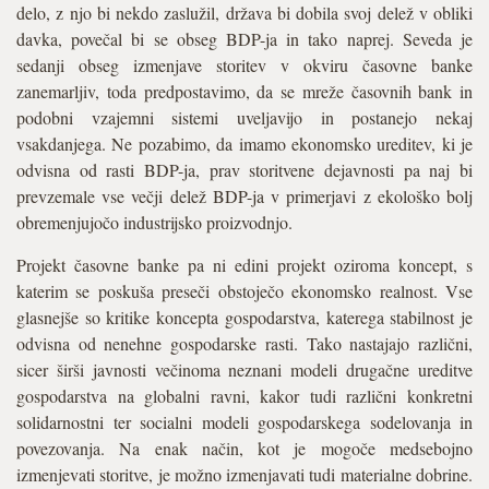
delo, z njo bi nekdo zaslužil, država bi dobila svoj delež v obliki
davka, povečal bi se obseg BDP-ja in tako naprej. Seveda je
sedanji obseg izmenjave storitev v okviru časovne banke
zanemarljiv, toda predpostavimo, da se mreže časovnih bank in
podobni vzajemni sistemi uveljavijo in postanejo nekaj
vsakdanjega. Ne pozabimo, da imamo ekonomsko ureditev, ki je
odvisna od rasti BDP-ja, prav storitvene dejavnosti pa naj bi
prevzemale vse večji delež BDP-ja v primerjavi z ekološko bolj
obremenjujočo industrijsko proizvodnjo.
Projekt časovne banke pa ni edini projekt oziroma koncept, s
katerim se poskuša preseči obstoječo ekonomsko realnost. Vse
glasnejše so kritike koncepta gospodarstva, katerega stabilnost je
odvisna od nenehne gospodarske rasti. Tako nastajajo različni,
sicer širši javnosti večinoma neznani modeli drugačne ureditve
gospodarstva na globalni ravni, kakor tudi različni konkretni
solidarnostni ter socialni modeli gospodarskega sodelovanja in
povezovanja. Na enak način, kot je mogoče medsebojno
izmenjevati storitve, je možno izmenjavati tudi materialne dobrine.