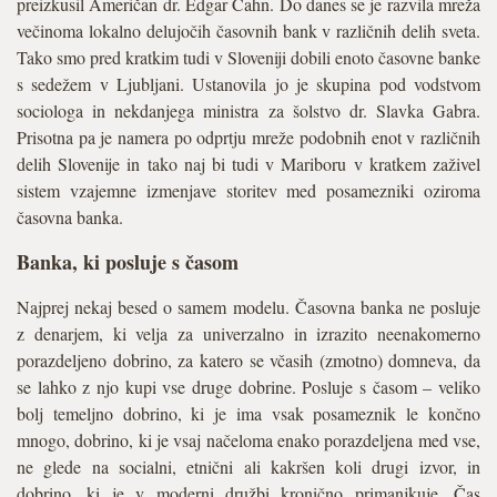
preizkusil Američan dr. Edgar Cahn. Do danes se je razvila mreža
večinoma lokalno delujočih časovnih bank v različnih delih sveta.
Tako smo pred kratkim tudi v Sloveniji dobili enoto časovne banke
s sedežem v Ljubljani. Ustanovila jo je skupina pod vodstvom
sociologa in nekdanjega ministra za šolstvo dr. Slavka Gabra.
Prisotna pa je namera po odprtju mreže podobnih enot v različnih
delih Slovenije in tako naj bi tudi v Mariboru v kratkem zaživel
sistem vzajemne izmenjave storitev med posamezniki oziroma
časovna banka.
Banka, ki posluje s časom
Najprej nekaj besed o samem modelu. Časovna banka ne posluje
z denarjem, ki velja za univerzalno in izrazito neenakomerno
porazdeljeno dobrino, za katero se včasih (zmotno) domneva, da
se lahko z njo kupi vse druge dobrine. Posluje s časom – veliko
bolj temeljno dobrino, ki je ima vsak posameznik le končno
mnogo, dobrino, ki je vsaj načeloma enako porazdeljena med vse,
ne glede na socialni, etnični ali kakršen koli drugi izvor, in
dobrino, ki je v moderni družbi kronično primanjkuje. Čas