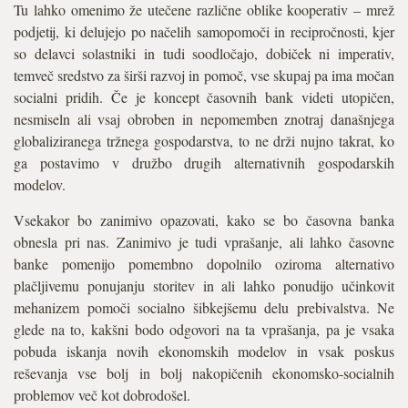
Tu lahko omenimo že utečene različne oblike kooperativ – mrež
podjetij, ki delujejo po načelih samopomoči in recipročnosti, kjer
so delavci solastniki in tudi soodločajo, dobiček ni imperativ,
temveč sredstvo za širši razvoj in pomoč, vse skupaj pa ima močan
socialni pridih. Če je koncept časovnih bank videti utopičen,
nesmiseln ali vsaj obroben in nepomemben znotraj današnjega
globaliziranega tržnega gospodarstva, to ne drži nujno takrat, ko
ga postavimo v družbo drugih alternativnih gospodarskih
modelov.
Vsekakor bo zanimivo opazovati, kako se bo časovna banka
obnesla pri nas. Zanimivo je tudi vprašanje, ali lahko časovne
banke pomenijo pomembno dopolnilo oziroma alternativo
plačljivemu ponujanju storitev in ali lahko ponudijo učinkovit
mehanizem pomoči socialno šibkejšemu delu prebivalstva. Ne
glede na to, kakšni bodo odgovori na ta vprašanja, pa je vsaka
pobuda iskanja novih ekonomskih modelov in vsak poskus
reševanja vse bolj in bolj nakopičenih ekonomsko-socialnih
problemov več kot dobrodošel.