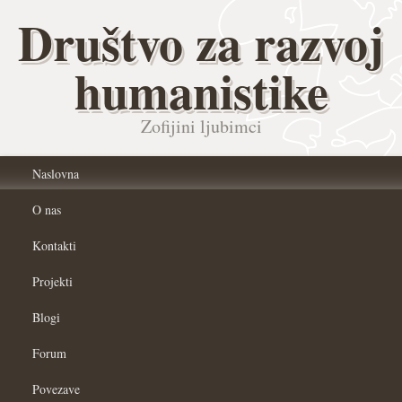
Društvo za razvoj
humanistike
Zofijini ljubimci
Naslovna
O nas
Kontakti
Projekti
Blogi
Forum
Povezave