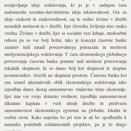
uveljavljanja ideje sodelovanja, ki jo je v zadnjem času
nadomestila socialno-darvinistična ideja tekmovalnosti. Gre za
idejo enakosti in enakovrednosti, saj še vedno živimo v družbi
neenakih možnosti in v družbi, kjer človeška življenja niso enako
vredna. Živimo v družbi, kjer se socialne vezi krhajo, medosebni
odnosi pa so vse bolj bežni, tako je koncept časovne banke
zanimiv tudi zaradi povezovalnega potenciala in možnosti
medgeneracijskega sodelovanja. V času ekonomskega globalnega
povezovanja časovna banka pomeni tudi možnost povezovanja
lokalnih skupnosti, ki so danes bolj kot skupnosti le skupine
posameznikov, živečih na skupnem prostoru. Časovna banka kot
ena izmed alternativnih oblik ekonomskega sodelovanja tako
izpodbija danes skoraj samoumevno vladavino tržne ekonomije,
kjer ima vse svojo denarno vrednost, izpodbija samoumevnost
diktature kapitala v vseh sferah družbe in predvsem
samoumevnost ekonomskega egoizma na globalni, lokalni in
osebni ravni. Kako uspešna bo pri tem in ali bo spodbudila k
nastanku podobnih solidarnostnih projektov, pa je že drugo