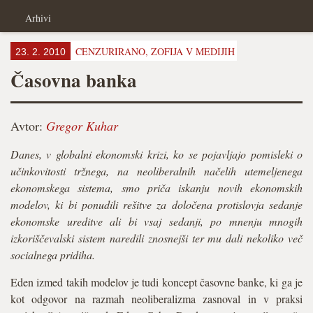
Arhivi
CENZURIRANO,
ZOFIJA V MEDIJIH
23. 2. 2010
Časovna banka
Avtor:
Gregor Kuhar
Danes, v globalni ekonomski krizi, ko se pojavljajo pomisleki o
učinkovitosti tržnega, na neoliberalnih načelih utemeljenega
ekonomskega sistema, smo priča iskanju novih ekonomskih
modelov, ki bi ponudili rešitve za določena protislovja sedanje
ekonomske ureditve ali bi vsaj sedanji, po mnenju mnogih
izkoriščevalski sistem naredili znosnejši ter mu dali nekoliko več
socialnega pridiha.
Eden izmed takih modelov je tudi koncept časovne banke, ki ga je
kot odgovor na razmah neoliberalizma zasnoval in v praksi