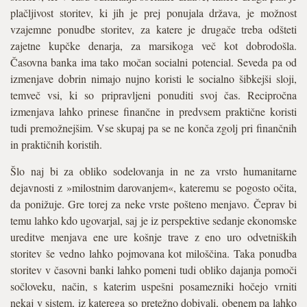
plačljivost storitev, ki jih je prej ponujala država, je možnost
vzajemne ponudbe storitev, za katere je drugače treba odšteti
zajetne kupčke denarja, za marsikoga več kot dobrodošla.
Časovna banka ima tako močan socialni potencial. Seveda pa od
izmenjave dobrin nimajo nujno koristi le socialno šibkejši sloji,
temveč vsi, ki so pripravljeni ponuditi svoj čas. Recipročna
izmenjava lahko prinese finančne in predvsem praktične koristi
tudi premožnejšim. Vse skupaj pa se ne konča zgolj pri finančnih
in praktičnih koristih.
Šlo naj bi za obliko sodelovanja in ne za vrsto humanitarne
dejavnosti z »milostnim darovanjem«, kateremu se pogosto očita,
da ponižuje. Gre torej za neke vrste pošteno menjavo. Čeprav bi
temu lahko kdo ugovarjal, saj je iz perspektive sedanje ekonomske
ureditve menjava ene ure košnje trave z eno uro odvetniških
storitev še vedno lahko pojmovana kot miloščina. Taka ponudba
storitev v časovni banki lahko pomeni tudi obliko dajanja pomoči
sočloveku, način, s katerim uspešni posamezniki hočejo vrniti
nekaj v sistem, iz katerega so pretežno dobivali, obenem pa lahko