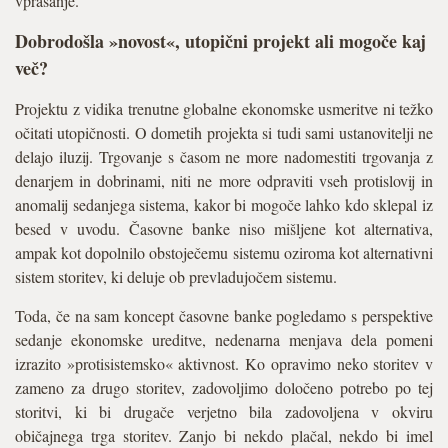
vprašanje.
Dobrodošla »novost«, utopični projekt ali mogoče kaj
več?
Projektu z vidika trenutne globalne ekonomske usmeritve ni težko
očitati utopičnosti. O dometih projekta si tudi sami ustanovitelji ne
delajo iluzij. Trgovanje s časom ne more nadomestiti trgovanja z
denarjem in dobrinami, niti ne more odpraviti vseh protislovij in
anomalij sedanjega sistema, kakor bi mogoče lahko kdo sklepal iz
besed v uvodu. Časovne banke niso mišljene kot alternativa,
ampak kot dopolnilo obstoječemu sistemu oziroma kot alternativni
sistem storitev, ki deluje ob prevladujočem sistemu.
Toda, če na sam koncept časovne banke pogledamo s perspektive
sedanje ekonomske ureditve, nedenarna menjava dela pomeni
izrazito »protisistemsko« aktivnost. Ko opravimo neko storitev v
zameno za drugo storitev, zadovoljimo določeno potrebo po tej
storitvi, ki bi drugače verjetno bila zadovoljena v okviru
običajnega trga storitev. Zanjo bi nekdo plačal, nekdo bi imel