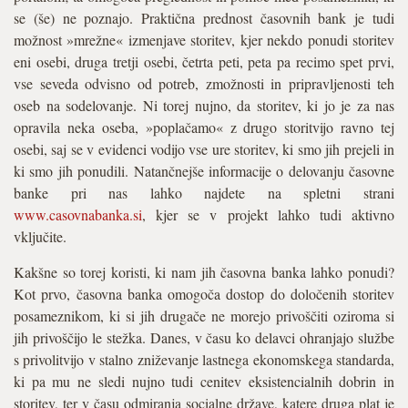
se (še) ne poznajo. Praktična prednost časovnih bank je tudi
možnost »mrežne« izmenjave storitev, kjer nekdo ponudi storitev
eni osebi, druga tretji osebi, četrta peti, peta pa recimo spet prvi,
vse seveda odvisno od potreb, zmožnosti in pripravljenosti teh
oseb na sodelovanje. Ni torej nujno, da storitev, ki jo je za nas
opravila neka oseba, »poplačamo« z drugo storitvijo ravno tej
osebi, saj se v evidenci vodijo vse ure storitev, ki smo jih prejeli in
ki smo jih ponudili. Natančnejše informacije o delovanju časovne
banke pri nas lahko najdete na spletni strani
www.casovnabanka.si
, kjer se v projekt lahko tudi aktivno
vključite.
Kakšne so torej koristi, ki nam jih časovna banka lahko ponudi?
Kot prvo, časovna banka omogoča dostop do določenih storitev
posameznikom, ki si jih drugače ne morejo privoščiti oziroma si
jih privoščijo le stežka. Danes, v času ko delavci ohranjajo službe
s privolitvijo v stalno zniževanje lastnega ekonomskega standarda,
ki pa mu ne sledi nujno tudi cenitev eksistencialnih dobrin in
storitev, ter v času odmiranja socialne države, katere druga plat je