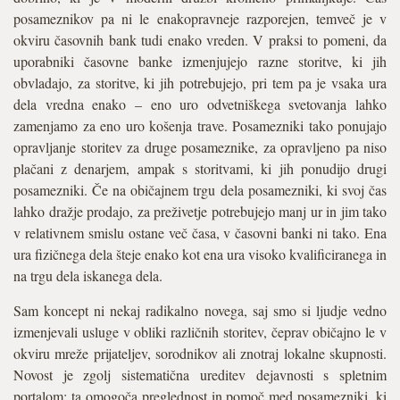
posameznikov pa ni le enakopravneje razporejen, temveč je v
okviru časovnih bank tudi enako vreden. V praksi to pomeni, da
uporabniki časovne banke izmenjujejo razne storitve, ki jih
obvladajo, za storitve, ki jih potrebujejo, pri tem pa je vsaka ura
dela vredna enako – eno uro odvetniškega svetovanja lahko
zamenjamo za eno uro košenja trave. Posamezniki tako ponujajo
opravljanje storitev za druge posameznike, za opravljeno pa niso
plačani z denarjem, ampak s storitvami, ki jih ponudijo drugi
posamezniki. Če na običajnem trgu dela posamezniki, ki svoj čas
lahko dražje prodajo, za preživetje potrebujejo manj ur in jim tako
v relativnem smislu ostane več časa, v časovni banki ni tako. Ena
ura fizičnega dela šteje enako kot ena ura visoko kvalificiranega in
na trgu dela iskanega dela.
Sam koncept ni nekaj radikalno novega, saj smo si ljudje vedno
izmenjevali usluge v obliki različnih storitev, čeprav običajno le v
okviru mreže prijateljev, sorodnikov ali znotraj lokalne skupnosti.
Novost je zgolj sistematična ureditev dejavnosti s spletnim
portalom; ta omogoča preglednost in pomoč med posamezniki, ki