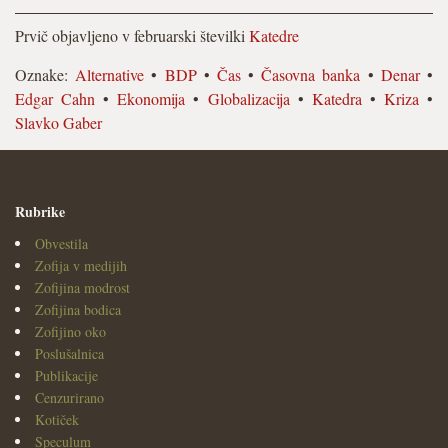
Prvič objavljeno v februarski številki
Katedre
Oznake:
Alternative
•
BDP
•
Čas
•
Časovna banka
•
Denar
•
Edgar Cahn
•
Ekonomija
•
Globalizacija
•
Katedra
•
Kriza
•
Slavko Gaber
Rubrike
Obvestila
Zofija v medijih
Zofijina modrost
Zofijina bodica
Zofijino oko
Poslušalnica
Publikacije
Cenzurirano
Kotiček
Speculum