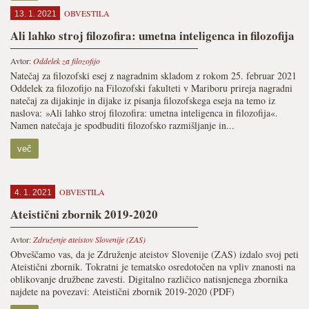
OBVESTILA
13. 1. 2021
Ali lahko stroj filozofira: umetna inteligenca in filozofija
Avtor:
Oddelek za filozofijo
Natečaj za filozofski esej z nagradnim skladom z rokom 25. februar 2021
Oddelek za filozofijo na Filozofski fakulteti v Mariboru prireja nagradni
natečaj za dijakinje in dijake iz pisanja filozofskega eseja na temo iz
naslova: »Ali lahko stroj filozofira: umetna inteligenca in filozofija«.
Namen natečaja je spodbuditi filozofsko razmišljanje in...
več
OBVESTILA
4. 1. 2021
Ateistični zbornik 2019-2020
Avtor:
Združenje ateistov Slovenije (ZAS)
Obveščamo vas, da je Združenje ateistov Slovenije (ZAS) izdalo svoj peti
Ateistični zbornik. Tokratni je tematsko osredotočen na vpliv znanosti na
oblikovanje družbene zavesti. Digitalno različico natisnjenega zbornika
najdete na povezavi: Ateistični zbornik 2019-2020 (PDF)