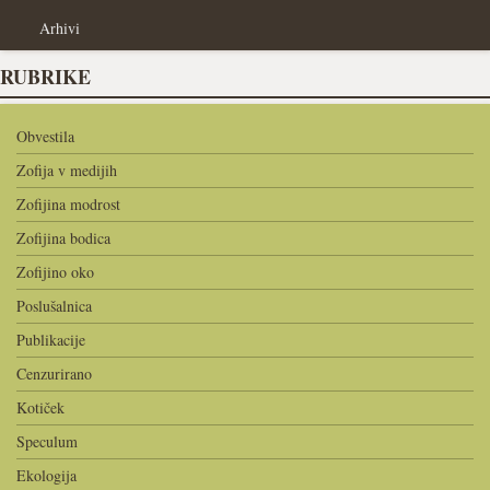
Arhivi
RUBRIKE
Obvestila
Zofija v medijih
Zofijina modrost
Zofijina bodica
Zofijino oko
Poslušalnica
Publikacije
Cenzurirano
Kotiček
Speculum
Ekologija