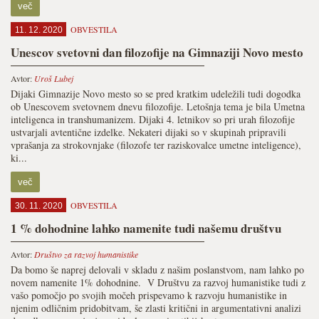
več
OBVESTILA
11. 12. 2020
Unescov svetovni dan filozofije na Gimnaziji Novo mesto
Avtor:
Uroš Lubej
Dijaki Gimnazije Novo mesto so se pred kratkim udeležili tudi dogodka
ob Unescovem svetovnem dnevu filozofije. Letošnja tema je bila Umetna
inteligenca in transhumanizem. Dijaki 4. letnikov so pri urah filozofije
ustvarjali avtentične izdelke. Nekateri dijaki so v skupinah pripravili
vprašanja za strokovnjake (filozofe ter raziskovalce umetne inteligence),
ki...
več
OBVESTILA
30. 11. 2020
1 % dohodnine lahko namenite tudi našemu društvu
Avtor:
Društvo za razvoj humanistike
Da bomo še naprej delovali v skladu z našim poslanstvom, nam lahko po
novem namenite 1% dohodnine. V Društvu za razvoj humanistike tudi z
vašo pomočjo po svojih močeh prispevamo k razvoju humanistike in
njenim odličnim pridobitvam, še zlasti kritični in argumentativni analizi