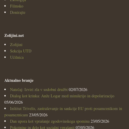
Filmsko
Donirajte
Zofijini.net
Zofijini
Sekcija UTD
Učilnica
Aktualno branje
Natečaj: Izviri zla v sodobni družbi
02/07/2026
Dialog kot krinka: Anže Logar med mimikrijo in depolarizacijo
05/06/2026
Inštitut Trivelis, zastraševanje in sankcije EU proti posameznikom in
posameznicam
23/05/2026
Dan upora kot vprašanje zgodovinskega spomina
23/05/2026
Pokojnine in delo kot socialni vprašanji
07/05/2026