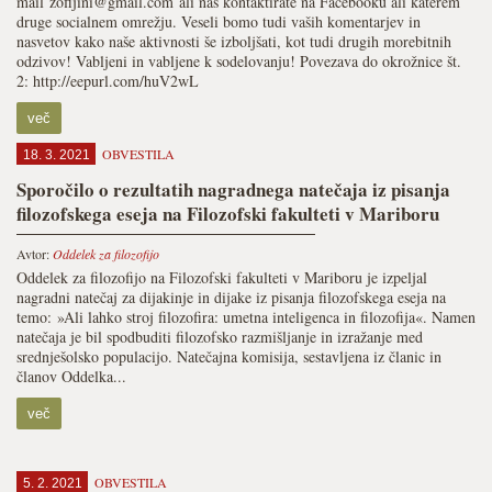
mail zofijini@gmail.com ali nas kontaktirate na Facebooku ali katerem
druge socialnem omrežju. Veseli bomo tudi vaših komentarjev in
nasvetov kako naše aktivnosti še izboljšati, kot tudi drugih morebitnih
odzivov! Vabljeni in vabljene k sodelovanju! Povezava do okrožnice št.
2: http://eepurl.com/huV2wL
več
OBVESTILA
18. 3. 2021
Sporočilo o rezultatih nagradnega natečaja iz pisanja
filozofskega eseja na Filozofski fakulteti v Mariboru
Avtor:
Oddelek za filozofijo
Oddelek za filozofijo na Filozofski fakulteti v Mariboru je izpeljal
nagradni natečaj za dijakinje in dijake iz pisanja filozofskega eseja na
temo: »Ali lahko stroj filozofira: umetna inteligenca in filozofija«. Namen
natečaja je bil spodbuditi filozofsko razmišljanje in izražanje med
srednješolsko populacijo. Natečajna komisija, sestavljena iz članic in
članov Oddelka...
več
OBVESTILA
5. 2. 2021