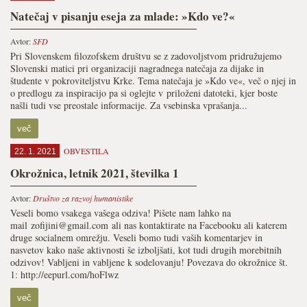
Natečaj v pisanju eseja za mlade: »Kdo ve?«
Avtor:
SFD
Pri Slovenskem filozofskem društvu se z zadovoljstvom pridružujemo
Slovenski matici pri organizaciji nagradnega natečaja za dijake in
študente v pokroviteljstvu Krke. Tema natečaja je »Kdo ve«, več o njej in
o predlogu za inspiracijo pa si oglejte v priloženi datoteki, kjer boste
našli tudi vse preostale informacije. Za vsebinska vprašanja...
več
OBVESTILA
22. 1. 2021
Okrožnica, letnik 2021, številka 1
Avtor:
Društvo za razvoj humanistike
Veseli bomo vsakega vašega odziva! Pišete nam lahko na
mail zofijini@gmail.com ali nas kontaktirate na Facebooku ali katerem
druge socialnem omrežju. Veseli bomo tudi vaših komentarjev in
nasvetov kako naše aktivnosti še izboljšati, kot tudi drugih morebitnih
odzivov! Vabljeni in vabljene k sodelovanju! Povezava do okrožnice št.
1: http://eepurl.com/hoFlwz
več