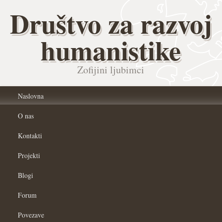
Društvo za razvoj
humanistike
Zofijini ljubimci
Naslovna
O nas
Kontakti
Projekti
Blogi
Forum
Povezave