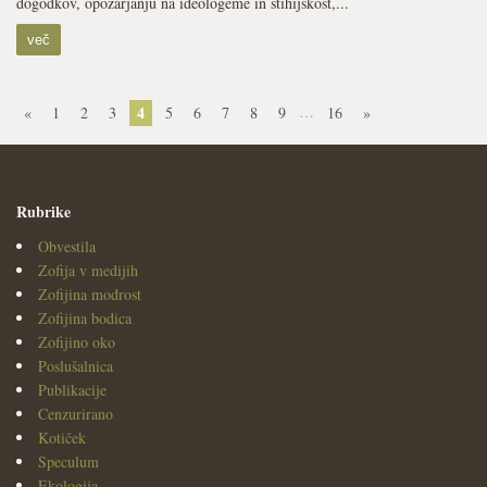
dogodkov, opozarjanju na ideologeme in stihijskost,...
več
4
…
«
1
2
3
5
6
7
8
9
16
»
Rubrike
Obvestila
Zofija v medijih
Zofijina modrost
Zofijina bodica
Zofijino oko
Poslušalnica
Publikacije
Cenzurirano
Kotiček
Speculum
Ekologija