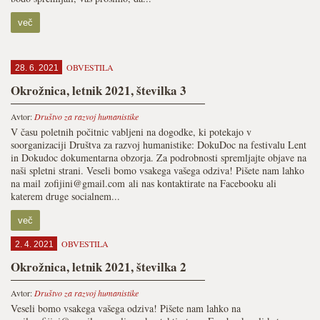
več
OBVESTILA
28. 6. 2021
Okrožnica, letnik 2021, številka 3
Avtor:
Društvo za razvoj humanistike
V času poletnih počitnic vabljeni na dogodke, ki potekajo v
soorganizaciji Društva za razvoj humanistike: DokuDoc na festivalu Lent
in Dokudoc dokumentarna obzorja. Za podrobnosti spremljajte objave na
naši spletni strani. Veseli bomo vsakega vašega odziva! Pišete nam lahko
na mail zofijini@gmail.com ali nas kontaktirate na Facebooku ali
katerem druge socialnem...
več
OBVESTILA
2. 4. 2021
Okrožnica, letnik 2021, številka 2
Avtor:
Društvo za razvoj humanistike
Veseli bomo vsakega vašega odziva! Pišete nam lahko na