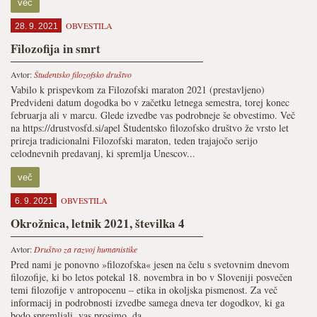
več
OBVESTILA
28. 9. 2021
Filozofija in smrt
Avtor:
Študentsko filozofsko društvo
Vabilo k prispevkom za Filozofski maraton 2021 (prestavljeno)
Predvideni datum dogodka bo v začetku letnega semestra, torej konec
februarja ali v marcu. Glede izvedbe vas podrobneje še obvestimo. Več
na https://drustvosfd.si/apel Študentsko filozofsko društvo že vrsto let
prireja tradicionalni Filozofski maraton, teden trajajočo serijo
celodnevnih predavanj, ki spremlja Unescov...
več
OBVESTILA
6. 9. 2021
Okrožnica, letnik 2021, številka 4
Avtor:
Društvo za razvoj humanistike
Pred nami je ponovno »filozofska« jesen na čelu s svetovnim dnevom
filozofije, ki bo letos potekal 18. novembra in bo v Sloveniji posvečen
temi filozofije v antropocenu – etika in okoljska pismenost. Za več
informacij in podrobnosti izvedbe samega dneva ter dogodkov, ki ga
bodo spremljali, vas prosimo, da...