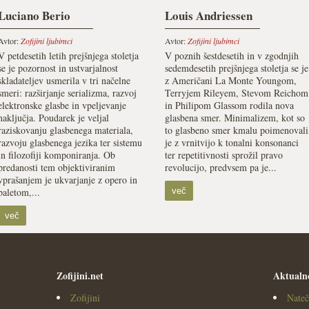
Luciano Berio
Louis Andriessen
Avtor:
Zofijini ljubimci
Avtor:
Zofijini ljubimci
V petdesetih letih prejšnjega stoletja
V poznih šestdesetih in v zgodnjih
se je pozornost in ustvarjalnost
sedemdesetih prejšnjega stoletja se je
skladateljev usmerila v tri načelne
z Američani La Monte Youngom,
smeri: razširjanje serializma, razvoj
Terryjem Rileyem, Stevom Reichom
elektronske glasbe in vpeljevanje
in Philipom Glassom rodila nova
naključja. Poudarek je veljal
glasbena smer. Minimalizem, kot so
raziskovanju glasbenega materiala,
to glasbeno smer kmalu poimenovali
razvoju glasbenega jezika ter sistemu
je z vrnitvijo k tonalni konsonanci
in filozofiji komponiranja. Ob
ter repetitivnosti sprožil pravo
predanosti tem objektiviranim
revolucijo, predvsem pa je...
vprašanjem je ukvarjanje z opero in
baletom,...
več
več
Zofijini.net
Aktualn
Zofijini
Nateč