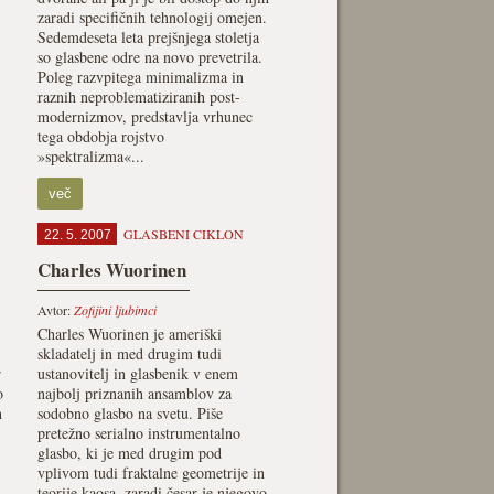
zaradi specifičnih tehnologij omejen.
Sedemdeseta leta prejšnjega stoletja
so glasbene odre na novo prevetrila.
Poleg razvpitega minimalizma in
raznih neproblematiziranih post-
modernizmov, predstavlja vrhunec
tega obdobja rojstvo
»spektralizma«...
več
GLASBENI CIKLON
22. 5. 2007
Charles Wuorinen
Avtor:
Zofijini ljubimci
Charles Wuorinen je ameriški
skladatelj in med drugim tudi
r
ustanovitelj in glasbenik v enem
o
najbolj priznanih ansamblov za
h
sodobno glasbo na svetu. Piše
pretežno serialno instrumentalno
glasbo, ki je med drugim pod
vplivom tudi fraktalne geometrije in
teorije kaosa, zaradi česar je njegovo