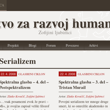
ICA
vo za razvoj human
Zofijini ljubimci
Projekti
Blogi
Forum
Povezave
Arhivi
Serializem
GLASBENI CIKLON
GLASBENI CIKLON
22. 4. 2008
22. 4. 2008
Spektralna glasba – 4. del –
Spektralna glasba – 3. del –
Postspektralizem
Tristan Murail
Avtor:
Zlatko Kovačič
,
Zofijini ljubimci
Avtor:
Zlatko Kovačič
,
Zofijini ljubimci
»…vsak posamezni zvok že pravi –
Povojni serializem ter mnoge druge
Mi«, je svojčas zapisal veliki filozof
smeri, ki so omrežile akademsko in