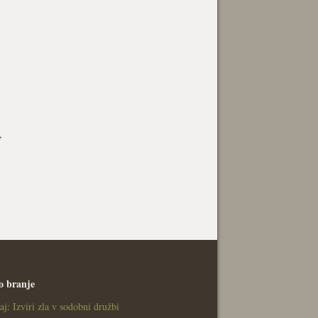
,
o branje
aj: Izviri zla v sodobni družbi