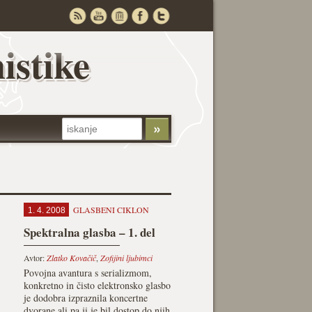
istike
GLASBENI CIKLON
1. 4. 2008
Spektralna glasba – 1. del
Avtor:
Zlatko Kovačič
,
Zofijini ljubimci
Povojna avantura s serializmom,
konkretno in čisto elektronsko glasbo
je dodobra izpraznila koncertne
dvorane ali pa ji je bil dostop do njih