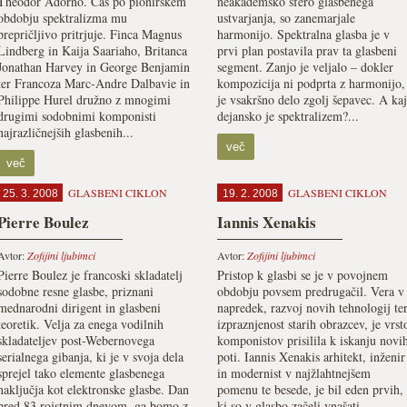
Theodor Adorno. Čas po pionirskem
neakademsko sfero glasbenega
obdobju spektralizma mu
ustvarjanja, so zanemarjale
prepričljivo pritrjuje. Finca Magnus
harmonijo. Spektralna glasba je v
Lindberg in Kaija Saariaho, Britanca
prvi plan postavila prav ta glasbeni
Jonathan Harvey in George Benjamin
segment. Zanjo je veljalo – dokler
ter Francoza Marc-Andre Dalbavie in
kompozicija ni podprta z harmonijo,
Philippe Hurel družno z mnogimi
je vsakršno delo zgolj šepavec. A kaj
drugimi sodobnimi komponisti
dejansko je spektralizem?...
najrazličnejših glasbenih...
več
več
GLASBENI CIKLON
GLASBENI CIKLON
25. 3. 2008
19. 2. 2008
Pierre Boulez
Iannis Xenakis
Avtor:
Zofijini ljubimci
Avtor:
Zofijini ljubimci
Pierre Boulez je francoski skladatelj
Pristop k glasbi se je v povojnem
sodobne resne glasbe, priznani
obdobju povsem predrugačil. Vera v
mednarodni dirigent in glasbeni
napredek, razvoj novih tehnologij te
teoretik. Velja za enega vodilnih
izpraznjenost starih obrazcev, je vrst
skladateljev post-Webernovega
komponistov prisilila k iskanju novi
serialnega gibanja, ki je v svoja dela
poti. Iannis Xenakis arhitekt, inženir
sprejel tako elemente glasbenega
in modernist v najžlahtnejšem
naključja kot elektronske glasbe. Dan
pomenu te besede, je bil eden prvih,
pred 83 rojstnim dnevom, ga bomo z
ki so v glasbo začeli vnašati...