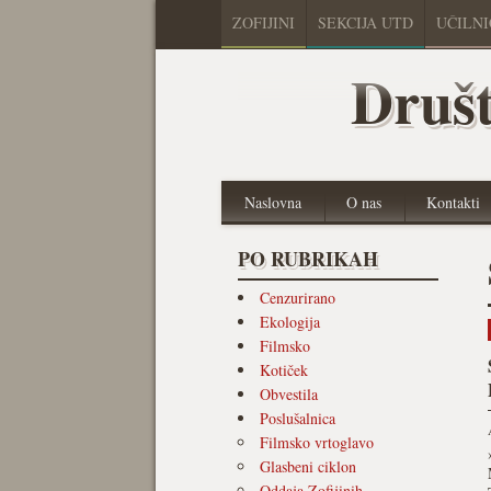
ZOFIJINI
SEKCIJA UTD
UČILN
Društ
Naslovna
O nas
Kontakti
PO RUBRIKAH
Cenzurirano
Ekologija
Filmsko
Kotiček
Obvestila
Poslušalnica
Filmsko vrtoglavo
Glasbeni ciklon
Oddaja Zofijinih