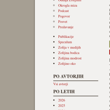
Okrogla miza
Podcast
Pogovor
Posvet
Predavanje
Publikacije
Speculum
Zofija v medijih
Zofijina bodica
Zofijina modrost
Zofijino oko
PO AVTORJIH
Vsi avtorji
PO LETIH
2026
2025