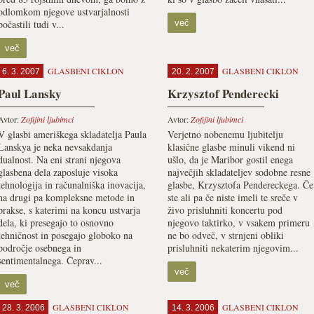
odlomkom njegove ustvarjalnosti
počastili tudi v...
več
več
GLASBENI CIKLON
GLASBENI CIKLON
6. 3. 2007
20. 2. 2007
Paul Lansky
Krzysztof Penderecki
Avtor:
Zofijini ljubimci
Avtor:
Zofijini ljubimci
V glasbi ameriškega skladatelja Paula
Verjetno nobenemu ljubitelju
Lanskya je neka nevsakdanja
klasične glasbe minuli vikend ni
dualnost. Na eni strani njegova
ušlo, da je Maribor gostil enega
glasbena dela zaposluje visoka
največjih skladateljev sodobne resne
tehnologija in računalniška inovacija,
glasbe, Krzysztofa Pendereckega. Če
na drugi pa kompleksne metode in
ste ali pa če niste imeli te sreče v
prakse, s katerimi na koncu ustvarja
živo prisluhniti koncertu pod
dela, ki presegajo to osnovno
njegovo taktirko, v vsakem primeru
tehničnost in posegajo globoko na
ne bo odveč, v strnjeni obliki
področje osebnega in
prisluhniti nekaterim njegovim...
sentimentalnega. Čeprav...
več
več
GLASBENI CIKLON
GLASBENI CIKLON
28. 3. 2006
14. 3. 2006