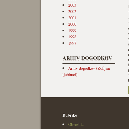
2003
2002
2001
2000
1999
1998
1997
ARHIV DOGODKOV
Arhiv dogodkov (Zofijini
ljubimci)
Rubrike
Obvestila