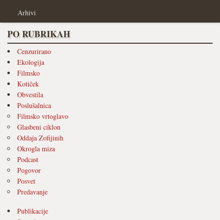
Arhivi
PO RUBRIKAH
Cenzurirano
Ekologija
Filmsko
Kotiček
Obvestila
Poslušalnica
Filmsko vrtoglavo
Glasbeni ciklon
Oddaja Zofijinih
Okrogla miza
Podcast
Pogovor
Posvet
Predavanje
Publikacije