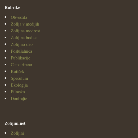
Rubrike
Obvestila
Zofija v medijih
Zofijina modrost
Zofijina bodica
Zofijino oko
Poslušalnica
Publikacije
Cenzurirano
Kotiček
Speculum
Ekologija
Filmsko
Donirajte
Zofijini.net
Zofijini