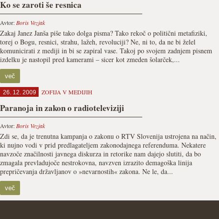
Ko se zaroti še resnica
Avtor:
Boris Vezjak
Zakaj Janez Janša piše tako dolga pisma? Tako rekoč o politični metafiziki,
torej o Bogu, resnici, strahu, lažeh, revoluciji? Ne, ni to, da ne bi želel
komunicirati z mediji in bi se zapiral vase. Takoj po svojem zadnjem pisnem
izdelku je nastopil pred kamerami – sicer kot zmeden šolarček,...
več
ZOFIJA V MEDIJIH
26. 12. 2009
Paranoja in zakon o radioteleviziji
Avtor:
Boris Vezjak
Zdi se, da je trenutna kampanja o zakonu o RTV Slovenija ustrojena na način,
ki nujno vodi v prid predlagateljem zakonodajnega referenduma. Nekatere
navzoče značilnosti javnega diskurza in retorike nam dajejo slutiti, da bo
zmagala prevladujoče nestrokovna, navzven izrazito demagoška linija
prepričevanja državljanov o »nevarnostih« zakona. Ne le, da...
več