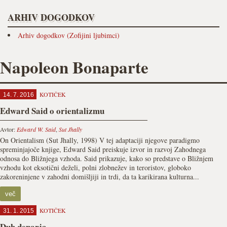
ARHIV DOGODKOV
Arhiv dogodkov (Zofijini ljubimci)
Napoleon Bonaparte
KOTIČEK
14. 7. 2016
Edward Said o orientalizmu
Avtor:
Edward W. Said
,
Sut Jhally
On Orientalism (Sut Jhally, 1998) V tej adaptaciji njegove paradigmo
spreminjajoče knjige, Edward Said preiskuje izvor in razvoj Zahodnega
odnosa do Bližnjega vzhoda. Said prikazuje, kako so predstave o Bližnjem
vzhodu kot eksotični deželi, polni zlobnežev in teroristov, globoko
zakoreninjene v zahodni domišljiji in trdi, da ta karikirana kulturna...
več
KOTIČEK
31. 1. 2015
Duh denarja