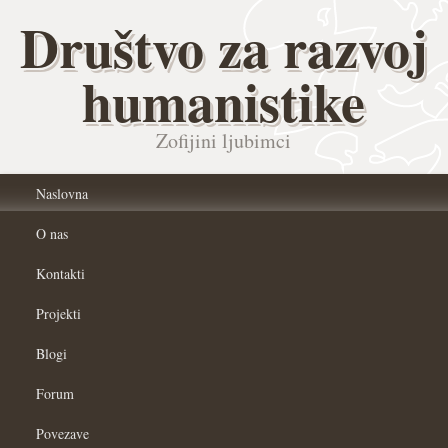
Društvo za razvoj
humanistike
Zofijini ljubimci
Naslovna
O nas
Kontakti
Projekti
Blogi
Forum
Povezave