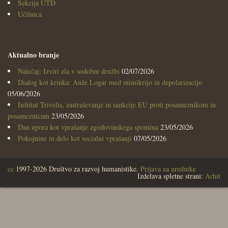
Sekcija UTD
Učilnica
Aktualno branje
Natečaj: Izviri zla v sodobni družbi
02/07/2026
Dialog kot krinka: Anže Logar med mimikrijo in depolarizacijo
05/06/2026
Inštitut Trivelis, zastraševanje in sankcije EU proti posameznikom in
posameznicam
23/05/2026
Dan upora kot vprašanje zgodovinskega spomina
23/05/2026
Pokojnine in delo kot socialni vprašanji
07/05/2026
cc
1997-2026 Društvo za razvoj humanistike.
Prijava za urednike
Izdelava spletne strani:
Arhit