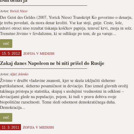
Avtor:
Yorick Niess
Der Geist des Geldes (2007, Yorick Niess) Transkript Ko govorimo o denarju,
je treba povedati, da mora denar krožiti. Vse kar stoji, gnije. Ceste, šole,
zdravi otroci niso rezultat tiskanja koščkov papirja, temveč krvi, znoja in solz.
Trenutno živimo v fevdalizmu, ki se odlikuje po tem, de ga varuje...
več
ZOFIJA V MEDIJIH
15. 5. 2012
Zakaj danes Napoleon ne bi niti prišel do Rusije
Avtor:
Aljaž Jelenko
Živimo v družbi vladavine znanosti, kjer se skuša izključiti sleherno
partikularnost, sleherno posamičnost in deviacijo. Eno izmed glavnih orožij
takšnega pristopa je statistika, skupaj s srednjimi vrednostmi in odkloni –
deviacijami glede na populacijo, pojem, ki tudi v pravu dobiva svoje
biopolitične razsežnosti. Temu sledi odsotnost demokratičnega duha.
Demokracija...
več
ZOFIJA V MEDIJIH
11. 3. 2011