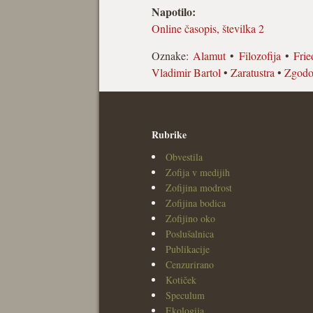
Napotilo:
Online časopis, številka 2
Oznake:
Alamut
•
Filozofija
•
Frie
Vladimir Bartol
•
Zaratustra
•
Zgodo
Rubrike
Obvestila
Zofija v medijih
Zofijina modrost
Zofijina bodica
Zofijino oko
Poslušalnica
Publikacije
Cenzurirano
Kotiček
Speculum
Ekologija