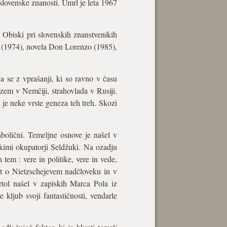
 slovenske znanosti. Umrl je leta 1967
Obiski pri slovenskih znanstvenikih
 (1974), novela Don Lorenzo (1985),
a se z vprašanji, ki so ravno v času
izem v Nemčiji, strahovlada v Rusiji.
ba je neke vrste geneza teh treh. Skozi
abolični. Temeljne osnove je našel v
škimi okupatorji Seldžuki. Na ozadju
em : vere in politike, vere in vede,
 mit o Nietzschejevem nadčloveku in v
rtol našel v zapiskih Marca Pola iz
kljub svoji fantastičnosti, vendarle