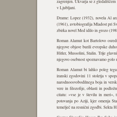
zagrenjen. Ukvarja se z gledališčem i
v Ljubljani.
Drame: Lopez (1932), novela Al ara
(1961), avtobiografija Mladost pri
zbirka novel Med idilo in grozo (198
Roman Alamut kot Bartolovo osrednje
njegove objave burili evropske duhov
Hitler, Mussolini, Stalin. Trije glavn
njegovo osebnost spoznavamo golo 
Roman Alamut bi lahko poleg tega, d
iranski zgodovini 11 stoletja v spo
narodnoosvobodilnega boja in verske
vere in filozofije, oblasti in podlo
citatu: »vse je v številu in meri«
potovanja po Aziji, kjer omenja Sta
temelječ na resnični zgodbi. Sekta H