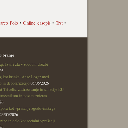
arco Polo
•
Online časopis
•
Trst
•
o branje
aj: Izviri zla v sodobni družbi
26
g kot krinka: Anže Logar med
 in depolarizacijo
05/06/2026
tut Trivelis, zastraševanje in sankcije EU
sameznikom in posameznicam
26
pora kot vprašanje zgodovinskega
23/05/2026
nine in delo kot socialni vprašanji
26