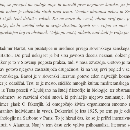
 tal, se povzpel na zadnje noge in naredil prve negotove korake, ga j
nih nebes je odtehtala strah pred temo. Vendar ubranost nebes in Zem
 si jih želel držati v rokah. Ko ne more do zvezd, obrne svoj gnev pr
ožje, da bi zaščitil sebe in svojo družino. Spusti se v vojno za moč
ekinjen boj za obstanek. Volja po moči, oblasti, nadvladi je volja po 
adimir Bartol, sin pisateljice in urednice prvega slovenskega ženskeg
Bartol. Do pred nekaj let je bil širši javnosti docela neznan, dokler
kor je to v Sloveniji pogosta praksa, tudi v naša ozvezdja. Gotovo je raz
av gotovo njegova zastrašujoča drugačnost, ki na vsaj prvi pogled v s
ovenskega. Bartol je v slovenski literaturi gotovo eden največjih kozm
er je odraščal, Trst, to je mesto, stičišče mnogih kultur, mediteranske
 iz Trsta preseli v Ljubljano na študij filozofije in biologije, ter obstr
redmetov so razvidni obrisi snovi, ki privlačijo njegovo zanimanje. N
rimer glasi: O faktorjih, ki omogočajo živim organizmom smotrno r
ranitev individuma in vrste). Doktoriral je leta 1925, po tem pa je odš
ihologije na Sarbono v Pariz. To je hkrati čas, ko se je pričel intenzivn
ruži v Alamutu. Nanj v tem času zelo vpliva psihoanaliza, literarno se