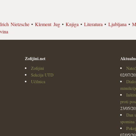
drich Nietzsche
•
Klement Jug
•
Knjiga
•
Literatura
•
Ljubljana
•
M
vina
Zofijini.net
Aktualn
Zofijini
Nateč
Sekcija UTD
02/07/20
Učilnica
Dialo
mimikrijo
Inšti
proti po
23/05/20
Dan u
spomina
Pokoj
07/05/20