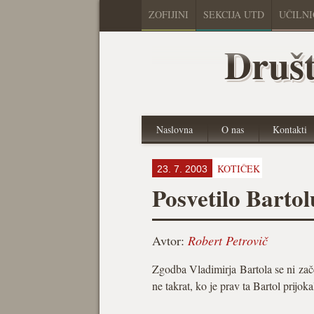
ZOFIJINI
SEKCIJA UTD
UČILN
Društ
Naslovna
O nas
Kontakti
KOTIČEK
23. 7. 2003
Posvetilo Bartol
Avtor:
Robert Petrovič
Zgodba Vladimirja Bartola se ni zače
ne takrat, ko je prav ta Bartol prijok