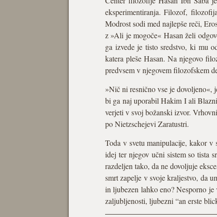
Center filozofije Hasan Ibn Saba je 
eksperimentiranja. Filozof, filozo
Modrost sodi med najlepše reči, Eros 
z »Ali je mogoče« Hasan želi odgovo
ga izvede je tisto sredstvo, ki mu o
katera pleše Hasan. Na njegovo filo
predvsem v njegovem filozofskem delu
»Nič ni resnično vse je dovoljeno«, j
bi ga naj uporabil Hakim I ali Blazni
verjeti v svoj božanski izvor. Vrhov
po Nietzschejevi Zaratustri.
Toda v svetu manipulacije, kakor v s
idej ter njegov učni sistem so tista s
razdeljen tako, da ne dovoljuje eksce
smrt zapelje v svoje kraljestvo, da 
in ljubezen lahko eno? Nesporno je v
zaljubljenosti, ljubezni “an erste blic