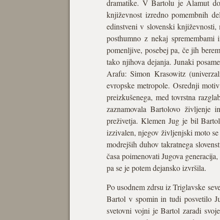
dramatike. V Bartolu je Alamut doz
književnost izredno pomembnih del.
edinstveni v slovenski književnosti,
posthumno z nekaj spremembami in 
pomenljive, posebej pa, če jih bere
tako njihova dejanja. Junaki posamez
Arafu: Simon Krasowitz (univerzal
evropske metropole. Osrednji moti
preizkušenega, med tovrstna razglab
zaznamovala Bartolovo življenje in
preživetja. Klemen Jug je bil Bartol
izzivalen, njegov življenjski moto se
modrejših duhov takratnega slovenst
časa poimenovati Jugova generacija, k
pa se je potem dejansko izvršila.
Po usodnem zdrsu iz Triglavske severn
Bartol v spomin in tudi posvetilo Ju
svetovni vojni je Bartol zaradi svo