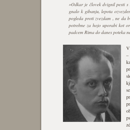
»Odkar je človek dvignil pesti s
gnalo k gibanju, lepota ozvezde
pogleda proti zvezdam , ne da bi
potrebne za hojo uporabi kot or
padcem Rima do danes poteka nepr
Vl
– 
ka
pr
sl
kj
se
p
p
oh
ps
zd