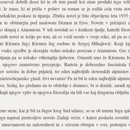
oreval dobrih deset let in ob tem pustil kot stran produkt tega vel
 Iz mase, ki ni prišla v poštev za roman se je rodila cela vrsta nov
 nekakšni poskusi in tipanja. Zbirka novel je bila objavljena leta 19
še obširnejša pod naslovom Demon in Eros. Novele v pričujoči zbi
mo skupaj z Alamutom. V teh novelah so v kratkem ljudje, katerih filoz
nih novel se ločijo po tem, ali so vzeli usodo v svoje roke, ali pa so
ni Klemen Jug) Klemen Jug osebno in Sergej Mihajlovič. Kraji kje
v vsake zgodbe je skorajda vedno nekako povezan z Alamutom. Gre za
ljanja pa se nekako vtihotaplja ljubezen. Omenili smo že Klemena Jug
 njegovo znanstveno percepcijo. Bartola je dobesedno fascinirala 
ov sošolec in dober prijatelj, ter eden najboljših slovenskih alpinistov
 nietzschejansko glasil: živi nevarno! Pa ni bil le eden najboljših alpini
va. Sedaj, ko gledamo na to obdobje z distanco, bi si drznili, zaradi 
ajti njegov vpliv in njegova filozofija sta bili vse kaj drugačna oblju
e stene, kar je bil za Jugov krog hud udarec, so se ob imenu Juga spletl
gu napisal pretresljivo novelo Zadnji večer, v kateri poskuša osvetlit
je naravnanosti na radovednost in z očesom obrnjen v svet, potisnjen