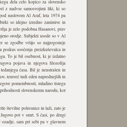
ikega dela celo kopico za slovensko
el z nadvse samosvojimi liki, ki so
35 pod naslovom Al Araf, leta 1974 pa
rki so idejno izredno zanimive in
ofija je zelo podobna Hasanovi, prav
 njeno orodje. Subjekti usode so v Al
r se zgodbe vršijo so najpogosteje
 poskus soočenja preizkuševalca in
a. To je bil osebnost, ki je izdatno
Jugova pojava in njegova filozofija
 tedanjega časa. Bil je neustrašen in
stov, temveč tudi eden naprednejših in
njegove pomembnosti, mladino tistega
ba prihodnosti slovenskemu narodu, kot
e številne polresnice in laži, zato je
i Jugovo pot v smrt. S časi, po drugi
 v ozadje, sam pri sebi pa v glavnem