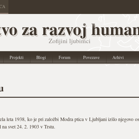
ICA
vo za razvoj human
Zofijini ljubimci
Projekti
Blogi
Forum
Povezave
Arhivi
u
la leta 1938, ko je pri založbi Modra ptica v Ljubljani izšlo njegovo o
al na svet 24. 2. 1903 v Trstu.