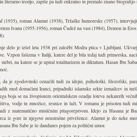
n literarno teorijo, zapiše pa tudi enkratno in premalo znano biografijo
f (1935), roman Alamut (1938), Tržaške humoreske (1957), intervjuji 
 Svetem Ivanu (1955-1956), roman Čudež na vasi (1984), Demon in Eros
8).
 delo je izšel leta 1938 pri založbi Modra ptica v Ljubljani. Ukvarj
e. Vzpon fašizma v Italiji, katere del je bila tedaj tudi primorska, nac
i stebri, na katere se je upiral totalitarizem in diktatura. Hasan Ibn Sa
moč.
a je zgodovinski označili tudi za idejni, psihološki, filozofski, par
padih med domačimi Iranci, pripadniki islamske sekte izmailcev in tur
ga boja se na živopisnem orientalskem ozadju loteva nekaterih večnih t
žništva, vodje in množice, resnice in laži. V romanu je prisoten tudi
, tudi z matematično mističnim pitagorejstvom. Idejo za Hasana je Ba
rca iz gore in njegove neustrašne privržence. Alamut je do neke mere 
asana Ibn Sabe je še dandanes pojem za politični umor.