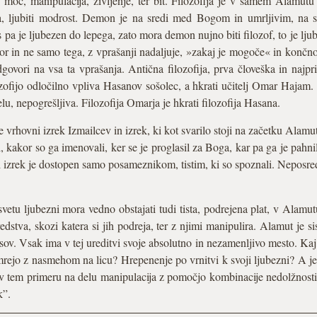
moč, manipulacija, življenje, ter bit. Filozofija je v samem Alamutu 
fija, ljubiti modrost. Demon je na sredi med Bogom in umrljivim, na 
pa je ljubezen do lepega, zato mora demon nujno biti filozof, to je lju
r in ne samo tega, z vprašanji nadaljuje, »zakaj je mogoče« in konč
dgovori na vsa ta vprašanja. Antična filozofija, prva človeška in najpri
zofijo odločilno vpliva Hasanov sošolec, a hkrati učitelj Omar Haja
, nepogrešljiva. Filozofija Omarja je hkrati filozofija Hasana.
e vrhovni izrek Izmailcev in izrek, ki kot svarilo stoji na začetku Alamu
, kakor so ga imenovali, ker se je proglasil za Boga, kar pa ga je pahni
ni izrek je dostopen samo posameznikom, tistim, ki so spoznali. Nepos
vetu ljubezni mora vedno obstajati tudi tista, podrejena plat, v Alamut
redstva, skozi katera si jih podreja, ter z njimi manipulira. Alamut je s
sov. Vsak ima v tej ureditvi svoje absolutno in nezamenljivo mesto. Kaj 
umrejo z nasmehom na licu? Hrepenenje po vrnitvi k svoji ljubezni? A 
 tem primeru na delu manipulacija z pomočjo kombinacije nedolžnosti i
k”.