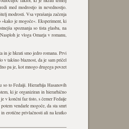
odločujoč faktor, ki je hkrati temelj
sredi med modrostjo in nevednostjo.
bitelj modrosti. Vsa vprašanja začenja
no »kako je mogoče«. Eksperiment, ki
stnejša spoznanja so tista glasba, na
m. Nasploh je vloga Omarja v romanu,
ta in je hkrati smo jedro romana. Prvi
lo v takšno blaznost, da je sam pričel
redno pa je, kot mnogo drugega povzet
u so to Fedaiji. Hierarhija Hasanovih
istem, ki je organiziran in hierarhično
je v končni faz tisto, s čemer Fedaije
je potem vendarle mogoče, da sta smrt
n erotične privlačnosti ali na kratko