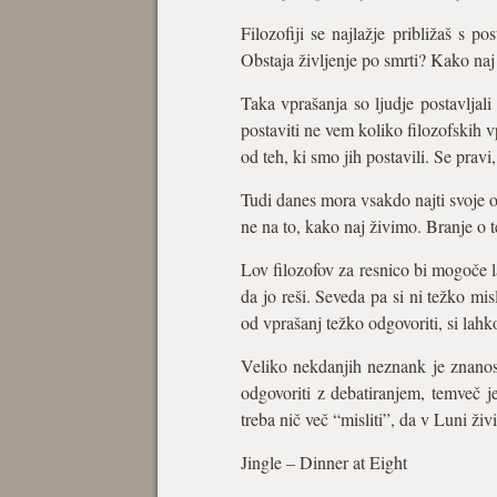
Filozofiji se najlažje približaš s p
Obstaja življenje po smrti? Kako na
Taka vprašanja so ljudje postavljal
postaviti ne vem koliko filozofskih
od teh, ki smo jih postavili. Se pravi,
Tudi danes mora vsakdo najti svoje od
ne na to, kako naj živimo. Branje o t
Lov filozofov za resnico bi mogoče l
da jo reši. Seveda pa si ni težko mis
od vprašanj težko odgovoriti, si lahko
Veliko nekdanjih neznank je znanost
odgovoriti z debatiranjem, temveč 
treba nič več “misliti”, da v Luni živi
Jingle – Dinner at Eight