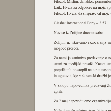
Filozof: Mislim, da lahko, pomembna
Laik: Hvala za odgovore na moja vp
Filozof: Hvala, da si spraševal moje
Glasba: International Pony – 3.57
Novice iz Zofijine dnevne sobe
Zofijini ne skrivamo razočaranja 
mogoče preseči.
Za nami je zanimivo predavanje o n
strani za medijski prestiž. Katera str
prepričanih prestopili na stran nasp
in ugotoviti, kje v slovenski družbi j
V sklopu napovednika predavanj Zof
aprila.
Za 7 maj napovedujemo organizacijo 
Naša domača spletna stran, ki jo z pr