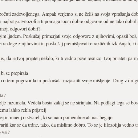
 počuti zadovoljenega. Ampak verjetno si ne želiš na svoja vprašanja dob
o najboljši. Filozofija ti pomaga ločiti dobre odgovore od ne tako dobrih
 moji odgovori dobri?
im ljudem. Poskušaj primerjati svoje odgovore z njihovimi, opazil boš, 
je razloge z njihovimi in poskušaj premišljevati o različnih izkušnjah, ki 
, da je tvoj prijatelj nekdo, ki ti vedno pove resnico, tvoj prijatelj pa m
bi se prepirala
o o tem pogovorila in poskušala razjasniti svoje mišljenje. Drug z drug
la?
je razumela. Vedela bosta zakaj se ne strinjata. Na podlagi tega se bos
emu lahko rekla prijatelj
 idej in mnenj o stvareh, ki so nam pomembne ali nas begajo
variti kar se da trdne, tako, da mislimo dobro. To se je filozofija vedno tr
 vsi?