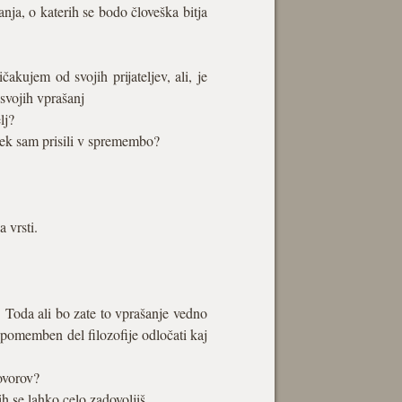
nja, o katerih se bodo človeška bitja
čakujem od svojih prijateljev, ali, je
 svojih vprašanj
lj?
ovek sam prisili v spremembo?
a vrsti.
Toda ali bo zate to vprašanje vedno
 pomemben del filozofije odločati kaj
ovorov?
ih se lahko celo zadovoljiš