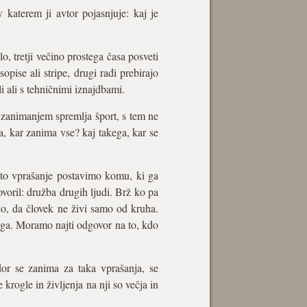
katerem ji avtor pojasnjuje: kaj je
, tretji večino prostega časa posveti
pise ali stripe, drugi radi prebirajo
i ali s tehničnimi iznajdbami.
 zanimanjem spremlja šport, s tem ne
a, kar zanima vse? kaj takega, kar se
sto vprašanje postavimo komu, ki ga
voril: družba drugih ljudi. Brž ko pa
ijo, da človek ne živi samo od kruha.
ega. Moramo najti odgovor na to, kdo
or se zanima za taka vprašanja, se
krogle in življenja na nji so večja in