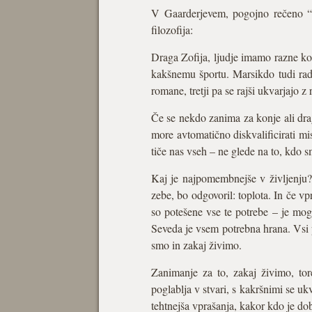
V Gaarderjevem, pogojno rečeno “fi
filozofija:
Draga Zofija, ljudje imamo razne kon
kakšnemu športu. Marsikdo tudi rad b
romane, tretji pa se rajši ukvarjajo 
Če se nekdo zanima za konje ali dra
more avtomatično diskvalificirati mi
tiče nas vseh – ne glede na to, kdo s
Kaj je najpomembnejše v življenju?
zebe, bo odgovoril: toplota. In če v
so potešene vse te potrebe – je mogo
Seveda je vsem potrebna hrana. Vsi 
smo in zakaj živimo.
Zanimanje za to, zakaj živimo, to
poglablja v stvari, s kakršnimi se uk
tehtnejša vprašanja, kakor kdo je dob