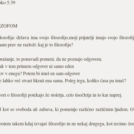
oko 5.39
LOZOFOM
ozofija: država ima svojo filozofijo,moji prijatelji imajo svojo filozofij
nam prav ne razloži: kaj je to filozofija?
vprašanje, to ponavadi pomeni, da ne poznajo odgovora.
ak v tem primeru odgovor ni samo eden
rov v enega? Potem bi imel en sam odgovor
e lahko več stvari hkrati ena sama. Poleg tega, koliko časa pa imaš?
i o filozofiji potekajo že stoletja, celo tisočletja in to kar naprej.
sed kot so svoboda ali zabava, ki pomenijo različno različnim ljudem. O 
otem takem kdaj izvajaš filozofijo in ne nekaj drugega, kot recimo žongl