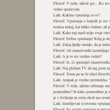
Filozof: V redu, takole gre…Ko izvaj
vedno spraševala
Laik: Kakšna vprašanja so to?
Filozof: Vprašanja o katerih je res v
resnica nekaj, kar lahko čutimo, ali 
Laik: Kako naj starši učijo svoje otr
Filozof: Dobra vprašanja! Kdaj je de
Laik: Zakaj ljudje menijo, da je neka
Filozof: Ali znanstveniki razmišljajo 
Laik: A je to res vredno vedeti?
Filozof: Je, če sprašuješ znanstvenika,
Laik: Naj gledam TV ali naj grem ra
Filozof: Temu pa ne bi rekel filozof
Laik: Ampak je vredno premisleka. 
Filozof: V redu, takšno izbiranje 
pomembno? In kako pomembno je za dru
je v življenju in svetu okoli nas re
Laik: Izmišljevati si tovrstna vpraš
Filozof: Na večino vprašanj je precej