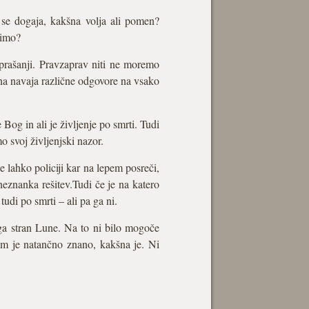
ar se dogaja, kakšna volja ali pomen?
vimo?
vprašanji. Pravzaprav niti ne moremo
na navaja različne odgovore na vsako
Bog in ali je življenje po smrti. Tudi
o svoj življenjski nazor.
 lahko policiji kar na lepem posreči,
 neznanka rešitev.Tudi če je na katero
tudi po smrti – ali pa ga ni.
uga stran Lune. Na to ni bilo mogoče
am je natančno znano, kakšna je. Ni