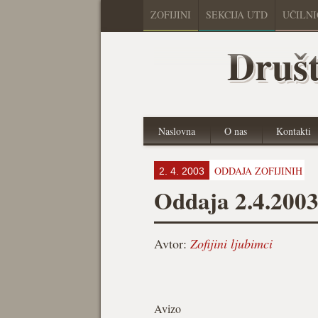
ZOFIJINI
SEKCIJA UTD
UČILN
Društ
Naslovna
O nas
Kontakti
ODDAJA ZOFIJINIH
2. 4. 2003
Oddaja 2.4.200
Avtor:
Zofijini ljubimci
Avizo