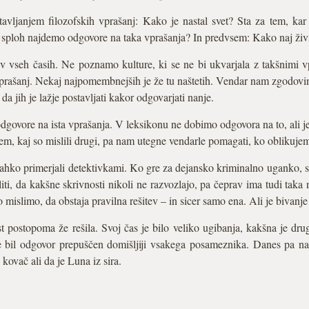
ostavljanjem filozofskih vprašanj: Kako je nastal svet? Sta za tem, k
j sploh najdemo odgovore na taka vprašanja? In predvsem: Kako naj ži
i v vseh časih. Ne poznamo kulture, ki se ne bi ukvarjala z takšnimi 
 vprašanj. Nekaj najpomembnejših je že tu naštetih. Vendar nam zgodovi
 da jih je lažje postavljati kakor odgovarjati nanje.
govore na ista vprašanja. V leksikonu ne dobimo odgovora na to, ali je 
em, kaj so mislili drugi, pa nam utegne vendarle pomagati, ko oblikujem
ahko primerjali detektivkami. Ko gre za dejansko kriminalno uganko, se
liti, da kakšne skrivnosti nikoli ne razvozlajo, pa čeprav ima tudi taka
 mislimo, da obstaja pravilna rešitev – in sicer samo ena. Ali je bivanje 
 postopoma že rešila. Svoj čas je bilo veliko ugibanja, kakšna je dr
je bil odgovor prepuščen domišljiji vsakega posameznika. Danes pa n
 kovač ali da je Luna iz sira.