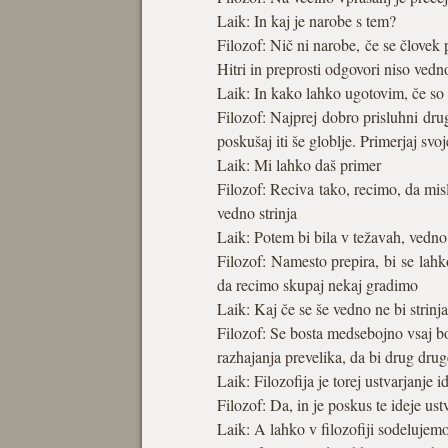
Laik: In kaj je narobe s tem?
Filozof: Nič ni narobe, če se človek
Hitri in preprosti odgovori niso vedn
Laik: In kako lahko ugotovim, če so
Filozof: Najprej dobro prisluhni drug
poskušaj iti še globlje. Primerjaj svo
Laik: Mi lahko daš primer
Filozof: Reciva tako, recimo, da misliš
vedno strinja
Laik: Potem bi bila v težavah, vedno 
Filozof: Namesto prepira, bi se lahk
da recimo skupaj nekaj gradimo
Laik: Kaj če se še vedno ne bi strinja
Filozof: Se bosta medsebojno vsaj bol
razhajanja prevelika, da bi drug drug
Laik: Filozofija je torej ustvarjanje
Filozof: Da, in je poskus te ideje ust
Laik: A lahko v filozofiji sodelujemo