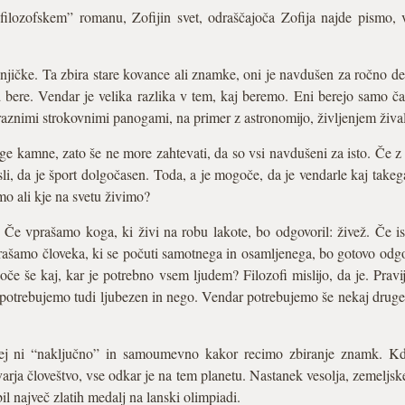
lozofskem” romanu, Zofijin svet, odraščajoča Zofija najde pismo, v 
jičke. Ta zbira stare kovance ali znamke, oni je navdušen za ročno delo
ere. Vendar je velika razlika v tem, kaj beremo. Eni berejo samo časo
z raznimi strokovnimi panogami, na primer z astronomijo, življenjem žival
ge kamne, zato še ne more zahtevati, da so vsi navdušeni za isto. Če z
sli, da je šport dolgočasen. Toda, a je mogoče, da je vendarle kaj takeg
mo ali kje na svetu živimo?
 Če vprašamo koga, ki živi na robu lakote, bo odgovoril: živež. Če i
prašamo človeka, ki se počuti samotnega in osamljenega, bo gotovo odgo
če še kaj, kar je potrebno vsem ljudem? Filozofi mislijo, da je. Prav
potrebujemo tudi ljubezen in nego. Vendar potrebujemo še nekaj drug
rej ni “naključno” in samoumevno kakor recimo zbiranje znamk. Kd
varja človeštvo, vse odkar je na tem planetu. Nastanek vesolja, zemeljske 
il največ zlatih medalj na lanski olimpiadi.