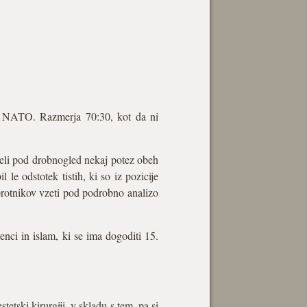
 v NATO. Razmerja 70:30, kot da ni
eli pod drobnogled nekaj potez obeh
l le odstotek tistih, ki so iz pozicije
sprotnikov vzeti pod podrobno analizo
ci in islam, ki se ima dogoditi 15.
etski kirurgiji, v skladu s tem, pa si