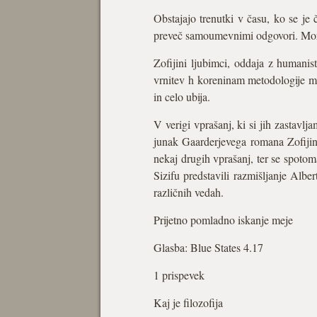
Obstajajo trenutki v času, ko se je 
preveč samoumevnimi odgovori. Morda
Zofijini ljubimci, oddaja z humanis
vrnitev h koreninam metodologije miš
in celo ubija.
V verigi vprašanj, ki si jih zastavlj
junak Gaarderjevega romana Zofijin s
nekaj drugih vprašanj, ter se spotom
Sizifu predstavili razmišljanje Alb
različnih vedah.
Prijetno pomladno iskanje meje
Glasba: Blue States 4.17
1 prispevek
Kaj je filozofija