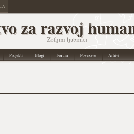
ICA
vo za razvoj human
Zofijini ljubimci
Projekti
Blogi
Forum
Povezave
Arhivi
3