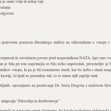
 je samo volja in nekaj vaje
rašanja
 odgovore
na ponovnim porazom liberalnega stališča na referendumu o vstopu
estrpnosti in sovražnem govoru proti nasprotnikom NATA, kjer smo vz
an je bila pri tem uspešnejša ni bilo težko napovedati, presenetljiv je bi
rotnikov vstopa, ki pa je bil sorazmerno nizek, kar bo treba s strani na
e kaveljc, ki ljudi ne premakne niti, če se mimo njih zapelje tank.
ijinih, opozarjamo na predavanje Dr. Sreča Dragoša z naslovom Sloven
simpozija “Filozofija in družboslovje”
ispevki in novicami sproti ažuriramo, bo kmalu podvržena elektronski est