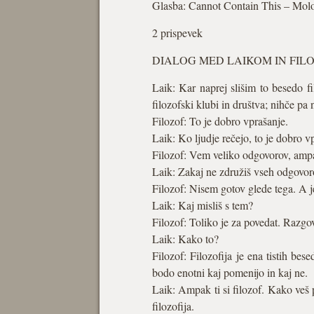
Glasba: Cannot Contain This – Mol
2 prispevek
DIALOG MED LAIKOM IN FI
Laik: Kar naprej slišim to besedo fil
filozofski klubi in društva; nihče pa 
Filozof: To je dobro vprašanje.
Laik: Ko ljudje rečejo, to je dobro 
Filozof: Vem veliko odgovorov, amp
Laik: Zakaj ne združiš vseh odgovo
Filozof: Nisem gotov glede tega. A j
Laik: Kaj misliš s tem?
Filozof: Toliko je za povedat. Razgovor
Laik: Kako to?
Filozof: Filozofija je ena tistih be
bodo enotni kaj pomenijo in kaj ne.
Laik: Ampak ti si filozof. Kako veš p
filozofija.