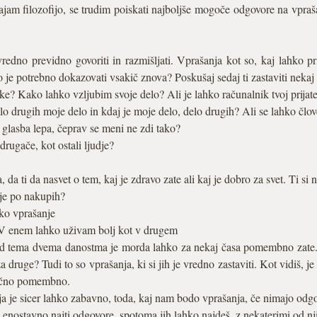
am filozofijo, se trudim poiskati najboljše mogoče odgovore na vpraša
redno previdno govoriti in razmišljati. Vprašanja kot so, kaj lahko pri
jo je potrebno dokazovati vsakič znova? Poskušaj sedaj ti zastaviti nekaj
oke? Kako lahko vzljubim svoje delo? Ali je lahko računalnik tvoj prijate
lo drugih moje delo in kdaj je moje delo, delo drugih? Ali se lahko čl
 glasba lepa, čeprav se meni ne zdi tako?
drugače, kot ostali ljudje?
 da ti da nasvet o tem, kaj je zdravo zate ali kaj je dobro za svet. Ti si n
je po nakupih?
sko vprašanje
V enem lahko uživam bolj kot v drugem
med tema dvema danostma je morda lahko za nekaj časa pomembno zate. 
ge? Tudi to so vprašanja, ki si jih je vredno zastaviti. Kot vidiš, je
snično pomembno.
anja je sicer lahko zabavno, toda, kaj nam bodo vprašanja, če nimajo odg
 enostavno najti odgovore, spotoma jih lahko najdeš, z nekaterimi od nj