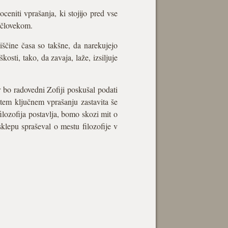
ceniti vprašanja, ki stojijo pred vse
 človekom.
iščine časa so takšne, da narekujejo
sti, tako, da zavaja, laže, izsiljuje
or bo radovedni Zofiji poskušal podati
b tem ključnem vprašanju zastavita še
ilozofija postavlja, bomo skozi mit o
klepu spraševal o mestu filozofije v