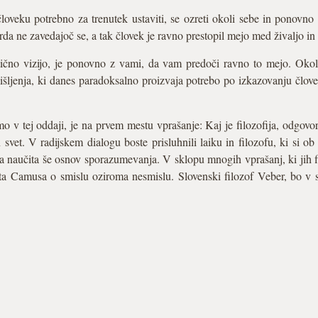
človeku potrebno za trenutek ustaviti, se ozreti okoli sebe in ponovno o
 ne zavedajoč se, a tak človek je ravno prestopil mejo med živaljo in
tično vizijo, je ponovno z vami, da vam predoči ravno to mejo. Okol
ljenja, ki danes paradoksalno proizvaja potrebo po izkazovanju človeško
amo v tej oddaji, je na prvem mestu vprašanje: Kaj je filozofija, odgov
vet. V radijskem dialogu boste prisluhnili laiku in filozofu, ki si o
a naučita še osnov sporazumevanja. V sklopu mnogih vprašanj, ki jih f
erta Camusa o smislu oziroma nesmislu. Slovenski filozof Veber, bo v s