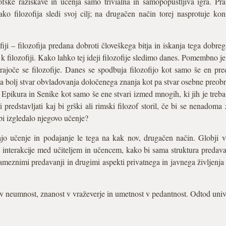
zofske raziskave in učenja samo trivialna in samopopustljiva igra. Pra
ko filozofija sledi svoj cilj; na drugačen način torej nasprotuje ko
ofiji – filozofija predana dobroti človeškega bitja in iskanja tega dobre
e k filozofiji. Kako lahko tej ideji filozofije sledimo danes. Pomembno j
rajoče se filozofije. Danes se spodbuja filozofijo kot samo še en p
zba bolj stvar obvladovanja določenega znanja kot pa stvar osebne preobr
n Epikura in Senike kot samo še ene stvari izmed mnogih, ki jih je treba
i predstavljati kaj bi grški ali rimski filozof storil, če bi se nenadom
 bi izgledalo njegovo učenje?
jajo učenje in podajanje le tega na kak nov, drugačen način. Globji
ja interakcije med učiteljem in učencem, kako bi sama struktura predava
ameznimi predavanji in drugimi aspekti privatnega in javnega življenja
v neumnost, znanost v vraževerje in umetnost v pedantnost. Odtod univ