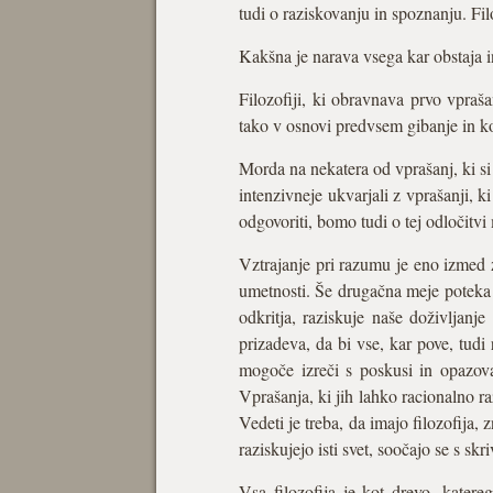
tudi o raziskovanju in spoznanju. Filoz
Kakšna je narava vsega kar obstaja 
Filozofiji, ki obravnava prvo vpraša
tako v osnovi predvsem gibanje in ko
Morda na nekatera od vprašanj, ki si
intenzivneje ukvarjali z vprašanji,
odgovoriti, bomo tudi o tej odločitvi 
Vztrajanje pri razumu je eno izmed z
umetnosti. Še drugačna meje poteka m
odkritja, raziskuje naše doživljanje
prizadeva, da bi vse, kar pove, tudi
mogoče izreči s poskusi in opazova
Vprašanja, ki jih lahko racionalno r
Vedeti je treba, da imajo filozofija
raziskujejo isti svet, soočajo se s sk
Vsa filozofija je kot drevo, katere