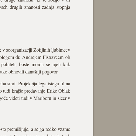
vseh drugih znanosti zadnja stopnja
x v soorganizaciji Zofijinih ljubimcev
iologom dr. Andrejem Fištravcem ob
ohiteli, boste morda še ujeli kak
atko obnovili današnji pogovor.
ha smrt. Projekcija tega istega filma
lo tudi krajše predavanje Erike Oblak
oče videti tudi v Mariboru in sicer v
sto premišljuje, a se ga redko vzame