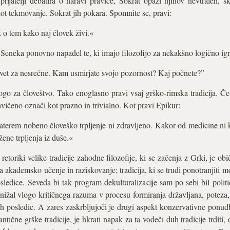
prijatelji debatira o naravi pravice, Sokrat opazi njihov nevtralen, s
 kot tekmovanje. Sokrat jih pokara. Spomnite se, pravi:
 tem kako naj človek živi.«
 Seneka ponovno napadel te, ki imajo filozofijo za nekakšno logično igr
 svet za nesrečne. Kam usmirjate svojo pozornost? Kaj počnete?”
ogo za človeštvo. Tako enoglasno pravi vsaj grško-rimska tradicija. Če f
avičeno označi kot prazno in trivialno. Kot pravi Epikur:
aterem nobeno človeško trpljenje ni zdravljeno. Kakor od medicine ni kor
ežene trpljenja iz duše.«
toriki velike tradicije zahodne filozofije, ki se začenja z Grki, je običa
akademsko učenje in raziskovanje; tradicija, ki se trudi ponotranjiti m
sledice. Seveda bi tak program dekulturalizacije sam po sebi bil politi
nižal vlogo kritičnega razuma v procesu formiranja državljana, poteza,
nih posledic. A zares zaskrbljujoči je drugi aspekt konzervativne pon
ntične grške tradicije, je hkrati napak za ta vodeči duh tradicije trditi, 