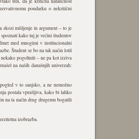
vtako trdi, da je kritična natančnost
nzervativnemu poudarku o nekritični
ga skozi mišljenje in argument – to je
e spoznati kako tuj je večini študentov
redmet med mnogimi v institucionalni
azbe. Študent se bo na tak način lotil
 nekako pogoltniti – ne pa kot izziva
a znašel na naših današnjih univerzah:
 vpogled v to sanjsko, a ne nemožno
nja postala vprašljiva, kako bi lahko
 in na ta način drug drugemu bogatili
erzitetna izobrazba.