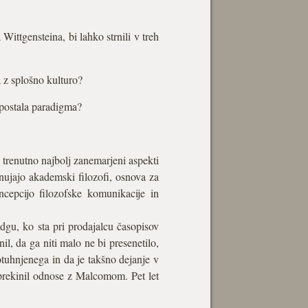
ittgensteina, bi lahko strnili v treh
 z splošno kulturo?
e postala paradigma?
so trenutno najbolj zanemarjeni aspekti
nujajo akademski filozofi, osnova za
ncepcijo filozofske komunikacije in
dgu, ko sta pri prodajalcu časopisov
il, da ga niti malo ne bi presenetilo,
potuhnjenega in da je takšno dejanje v
 prekinil odnose z Malcomom. Pet let