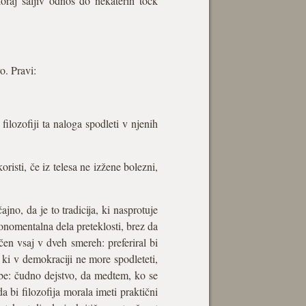
koraj šaljiv odnos do nekaterih točk
o. Pravi:
ilozofiji ta naloga spodleti v njenih
isti, če iz telesa ne izžene bolezni,
jno, da je to tradicija, ki nasprotuje
onomentalna dela preteklosti, brez da
čen vsaj v dveh smereh: preferiral bi
 ki v demokraciji ne more spodleteti,
udbe: čudno dejstvo, da medtem, ko se
da bi filozofija morala imeti praktični