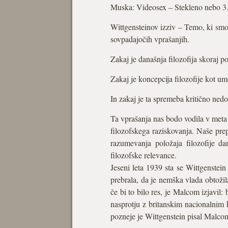
Muska: Videosex – Stekleno nebo 3
Wittgensteinov izziv – Temo, ki smo 
sovpadajočih vprašanjih.
Zakaj je današnja filozofija skoraj 
Zakaj je koncepcija filozofije kot um
In zakaj je ta spremeba kritično nedo
Ta vprašanja nas bodo vodila v meta fi
filozofskega raziskovanja. Naše pre
razumevanja položaja filozofije da
filozofske relevance.
Jeseni leta 1939 sta se Wittgenstei
prebrala, da je nemška vlada obtožila
če bi to bilo res, je Malcom izjavil:
nasprotju z britanskim nacionalnim 
pozneje je Wittgenstein pisal Malco