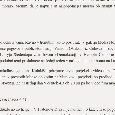
 moralo. Menim, da je najvišja in najpopolnejša morala ob znanju 
o delili z vami. Ravno v trenutkih, ko to poslušate, v galeriji Media No
e teče pogovor s publicistom mag. Vinkom Ošlakom iz Celovca in soc
 Larryja Siedentopa z naslovom »Demokracija v Evropi« Če boste p
 podobni temi prisluhnete naslednji teden v naši oddaji, kjer bomo na kr
h mladinskega kluba Kolnkišta prirejamo javno projekcijo video-filma Ti
ljani v prostorih Menze ob koritu na Metelkovi, projekciji bo predhodi
Sloveniji. Že naslednji dan v četrtek 4.3 ob 20 uri pa bo video film mog
s & Places 4.41
družbeno življenje – V Platonovi Državi je moment, o katerem se pogo