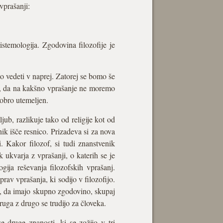
 vprašanji:
istemologija. Zgodovina filozofije je
o vedeti v naprej. Zatorej se bomo še
je, da na kakšno vprašanje ne moremo
 dobro utemeljen.
ub, razlikuje tako od religije kot od
ik išče resnico. Prizadeva si za nova
i. Kakor filozof, si tudi znanstvenik
 ukvarja z vprašanji, o katerih se je
ija reševanja filozofskih vprašanj.
av vprašanja, ki sodijo v filozofijo.
le, da imajo skupno zgodovino, skupaj
Druga z drugo se trudijo za človeka.
e druge znanosti, ki se zožijo v tri