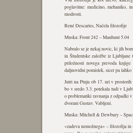
poglavitne: medicino, mehaniko, in
modrosti.
René Descartes, Načela filozofije
Muska: Front 242 – Manhunt 5.04
Nabralo se je nekaj novic, ki jih bom
in Študentske založbe iz Ljubljan
priložnosti novega prevoda knjige
daljnovidni pomislek, sicer pa lahko
Jutri na Ptuju ob 17. uri v prostori
bo v sredo 3.3. potekala tudi v Ljub
o problematiki ravnanja z odpadki v 
dvorani Gustav. Vabljeni.
Muska: Mitchell & Dewbury – Space
»zadeva nemožnega« – filozofija in 