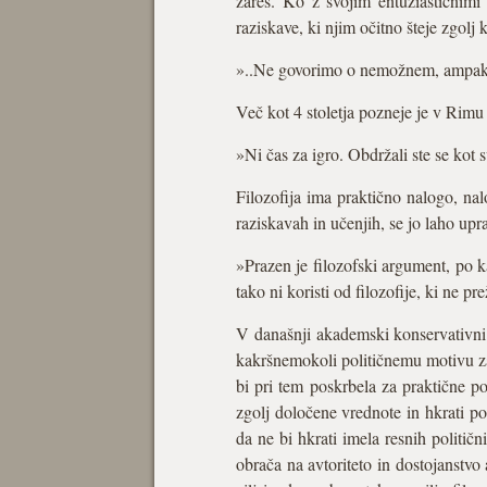
zares. Ko z svojim entuziastičnimi 
raziskave, ki njim očitno šteje zgolj
»..Ne govorimo o nemožnem, ampak o
Več kot 4 stoletja pozneje je v Rimu
»Ni čas za igro. Obdržali ste se kot
Filozofija ima praktično nalogo, nal
raziskavah in učenjih, se jo laho upr
»Prazen je filozofski argument, po k
tako ni koristi od filozofije, ki ne pr
V današnji akademski konservativni re
kakršnemokoli političnemu motivu za 
bi pri tem poskrbela za praktične po
zgolj določene vrednote in hkrati po
da ne bi hkrati imela resnih politič
obrača na avtoriteto in dostojanstvo a