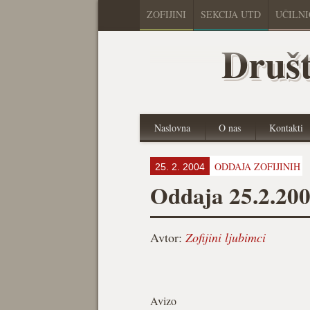
ZOFIJINI
SEKCIJA UTD
UČILN
Društ
Naslovna
O nas
Kontakti
ODDAJA ZOFIJINIH
25. 2. 2004
Oddaja 25.2.20
Avtor:
Zofijini ljubimci
Avizo