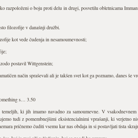
ko razpoloženi o boju proti delu in drugi, posvetilu obletnicama Imma
to filozofije v današnji družbi.
ozofije kot vede čudenja in nesamoumevnosti;
ije;
epizodo postavil Wittgenstein;
matičen način spraševali ali je takšen svet kot ga poznamo, danes še vr
Something s… 3.50
e o temeljih, ki jih imamo navadno za samoumevne. V vsakodnevnem s
čujemo tudi z pomembnejšimi eksistencialnimi vprašanji, ki verjetno
emara pričnemo čuditi vsemu kar nas obdaja in si postavljati tista skraj