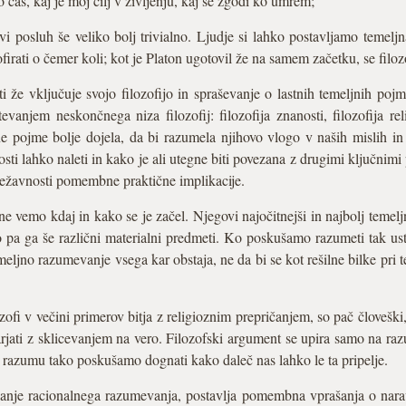
o čas, kaj je moj cilj v življenju, kaj se zgodi ko umrem;
rvi posluh še veliko bolj trivialno. Ljudje si lahko postavljamo temel
firati o čemer koli; kot je Platon ugotovil že na samem začetku, se filo
 že vključuje svojo filozofijo in spraševanje o lastnih temeljnih po
anjem neskončnega niza filozofij: filozofija znanosti, filozofija reli
ne pojme bolje dojela, da bi razumela njihovo vlogo v naših mislih in
ti lahko naleti in kako je ali utegne biti povezana z drugimi ključnimi
i težavnosti pomembne praktične implikacije.
e vemo kdaj in kako se je začel. Njegovi najočitnejši in najbolj temelj
o pa ga še različni materialni predmeti. Ko poskušamo razumeti tak us
ljno razumevanje vsega kar obstaja, ne da bi se kot rešilne bilke pri te
fi v večini primerov bitja z religioznim prepričanjem, so pač človeški, 
jati z sklicevanjem na vero. Filozofski argument se upira samo na raz
u razumu tako poskušamo dognati kako daleč nas lahko le ta pripelje.
iskanje racionalnega razumevanja, postavlja pomembna vprašanja o na