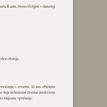
nuela Kanta, bomo Zofijini v današnji
eden obstoja.
oočanju s stvarmi, ki nas običajno
 niso tuja nobenemu živemu mislečemu
no zlajnana vprašanja: