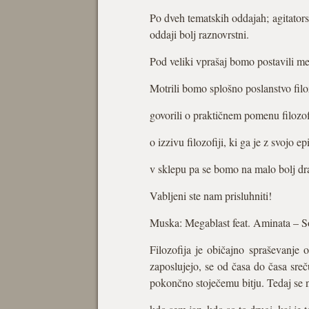
Po dveh tematskih oddajah; agitators
oddaji bolj raznovrstni.
Pod veliki vprašaj bomo postavili mes
Motrili bomo splošno poslanstvo fil
govorili o praktičnem pomenu filozof
o izzivu filozofiji, ki ga je z svojo 
v sklepu pa se bomo na malo bolj dra
Vabljeni ste nam prisluhniti!
Muska: Megablast feat. Aminata – 
Filozofija je običajno spraševanj
zaposlujejo, se od časa do časa sre
pokončno stoječemu bitju. Tedaj se n