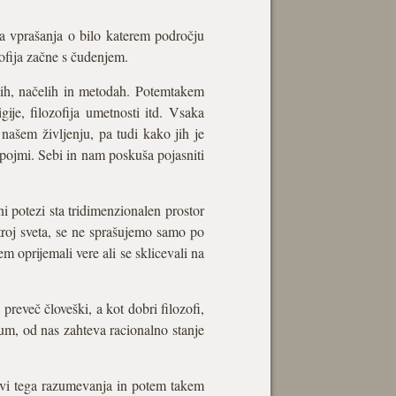
jna vprašanja o bilo katerem področju
zofija začne s čudenjem.
jmih, načelih in metodah. Potemtakem
gije, filozofija umetnosti itd. Vsaka
 našem življenju, pa tudi kako jih je
 pojmi. Sebi in nam poskuša pojasniti
ni potezi sta tridimenzionalen prostor
troj sveta, se ne sprašujemo samo po
m oprijemali vere ali se sklicevali na
preveč človeški, a kot dobri filozofi,
um, od nas zahteva racionalno stanje
ravi tega razumevanja in potem takem