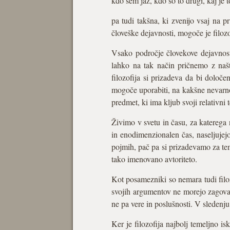
kdo sem jaz, kdo so to drugi, kaj je t
pa tudi takšna, ki zvenijo vsaj na p
človeške dejavnosti, mogoče je filozo
Vsako področje človekove dejavnosti
lahko na tak način pričnemo z naštev
filozofija si prizadeva da bi določe
mogoče uporabiti, na kakšne nevarnos
predmet, ki ima kljub svoji relativn
Živimo v svetu in času, za katerega n
in enodimenzionalen čas, naseljujej
pojmih, pač pa si prizadevamo za teme
tako imenovano avtoriteto.
Kot posamezniki so nemara tudi filozo
svojih argumentov ne morejo zagovar
ne pa vere in poslušnosti. V sledenj
Ker je filozofija najbolj temeljno 