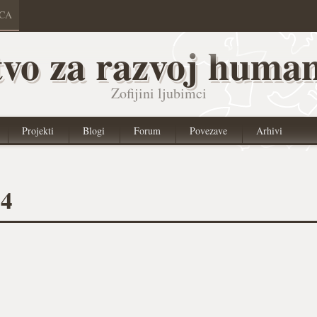
ICA
vo za razvoj human
Zofijini ljubimci
Projekti
Blogi
Forum
Povezave
Arhivi
04