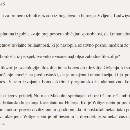
.45
ji za primero izbrali epizodo iz bogatega in burnega življenja Ludwiga W
poplnoma izgubila svojo prej povsem običajno sposobnost, da komunicira
etnost trivialne briliantnosti, ki je nastopila relativno pozno, medtem ž
bordošla iz perspektive velike večine najboljše zahodne filozofije?
lozofijo, sociologijo filozofije in na koncu do filozofije življenja, ki 
pričanje temelji na predpostavki, da je umejena komunikacija, ki jo po
nes. V tem izvajanju bomo skicirali programsko in alternativno ko
n in njegov prijatelj Norman Malcolm sprehajala ob reki Cam v Cambri
 britansko hujskanja k atentatu na Hitlerja. Ko je Wittgenstein pripomn
 britanci so preveč civilizirani in spodobni, da bi poskušali nekaj tako 
karakterjem. Wittgenstein je bil besen in ta dogodek je za nekaj časa
mu: