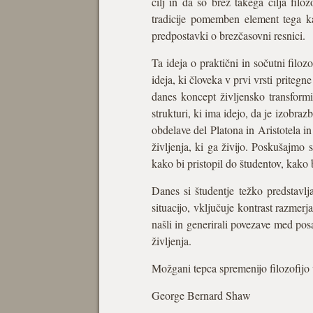
cilj in da so brez takega cilja filo
tradicije pomemben element tega ka
predpostavki o brezčasovni resnici.
Ta ideja o praktični in sočutni filoz
ideja, ki človeka v prvi vrsti pritegn
danes koncept življensko transformi
strukturi, ki ima idejo, da je izobra
obdelave del Platona in Aristotela i
življenja, ki ga živijo. Poskušajmo s
kako bi pristopil do študentov, kako
Danes si študentje težko predstavl
situacijo, vključuje kontrast razmer
našli in generirali povezave med pos
življenja.
Možgani tepca spremenijo filozofijo 
George Bernard Shaw