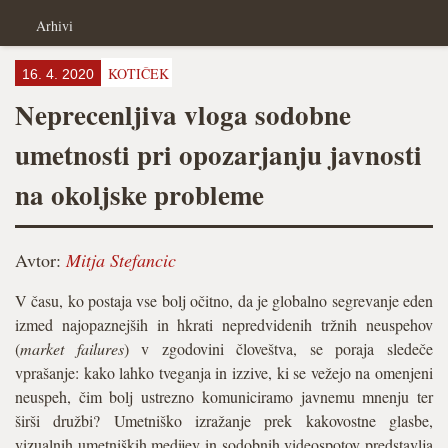
Arhivi
KOTIČEK
16. 4. 2020
Neprecenljiva vloga sodobne
umetnosti pri opozarjanju javnosti
na okoljske probleme
Avtor:
Mitja Stefancic
V času, ko postaja vse bolj očitno, da je globalno segrevanje eden
izmed najopaznejših in hkrati nepredvidenih tržnih neuspehov
(
market failures
) v zgodovini človeštva, se poraja sledeče
vprašanje: kako lahko tveganja in izzive, ki se vežejo na omenjeni
neuspeh, čim bolj ustrezno komuniciramo javnemu mnenju ter
širši družbi? Umetniško izražanje prek kakovostne glasbe,
vizualnih umetniških medijev in sodobnih videospotov predstavlja