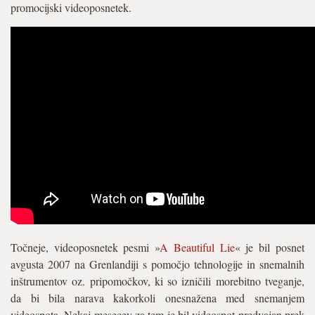
promocijski videoposnetek.
Točneje, videoposnetek pesmi »
A Beautiful Lie
« je bil posnet
avgusta 2007 na Grenlandiji s pomočjo tehnologije in snemalnih
inštrumentov oz. pripomočkov, ki so izničili morebitno tveganje,
da bi bila narava kakorkoli onesnažena med snemanjem
videospota. Nekaj mesecev za tem je bil videospot predvajan prek