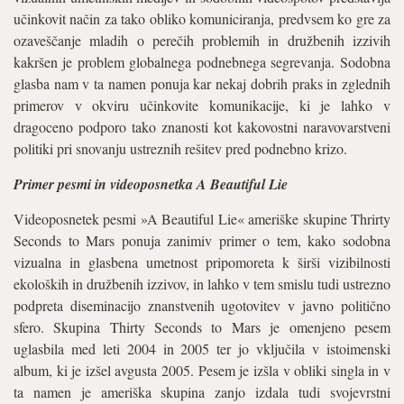
učinkovit način za tako obliko komuniciranja, predvsem ko gre za
ozaveščanje mladih o perečih problemih in družbenih izzivih
kakršen je problem globalnega podnebnega segrevanja. Sodobna
glasba nam v ta namen ponuja kar nekaj dobrih praks in zglednih
primerov v okviru učinkovite komunikacije, ki je lahko v
dragoceno podporo tako znanosti kot kakovostni naravovarstveni
politiki pri snovanju ustreznih rešitev pred podnebno krizo.
Primer pesmi in videoposnetka A Beautiful Lie
Videoposnetek pesmi »A Beautiful Lie« ameriške skupine Thrirty
Seconds to Mars ponuja zanimiv primer o tem, kako sodobna
vizualna in glasbena umetnost pripomoreta k širši vizibilnosti
ekoloških in družbenih izzivov, in lahko v tem smislu tudi ustrezno
podpreta diseminacijo znanstvenih ugotovitev v javno politično
sfero. Skupina Thirty Seconds to Mars je omenjeno pesem
uglasbila med leti 2004 in 2005 ter jo vključila v istoimenski
album, ki je izšel avgusta 2005. Pesem je izšla v obliki singla in v
ta namen je ameriška skupina zanjo izdala tudi svojevrstni