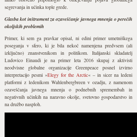
segrevanja in učinka tople grede.
Glasba kot inštrument za ozaveščanje javnega mnenja o perečih
okoljskih problemih
Primer, ki sem ga pravkar opisal, ni edini primer umetniškega
poseganja v sfero, ki je bila nekoč namenjena predvsem (ali
izključno) znanstvenikom in politikom. Italijanski skladatelj
Ludovico Einaudi je na primer leta 2016 skupaj z aktivisti
neodvisne globalne organizacije Greenpeace posnel izvirno
interpretacijo pesmi »
Elegy for the Arctic
« – in sicer na ledeni
platformi z ledenikom Wahlenbergbreen v ozadju, z namenom
ozaveščanja javnega mnenja o podnebnih spremembah in
negativnih učinkih na naravno okolje, svetovno gospodarstvo in
na družbo nasploh.