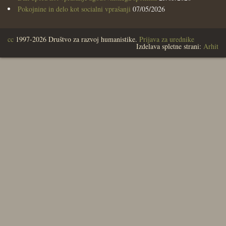
Pokojnine in delo kot socialni vprašanji
07/05/2026
cc
1997-2026 Društvo za razvoj humanistike.
Prijava za urednike
Izdelava spletne strani:
Arhit