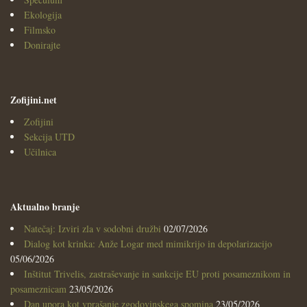
Ekologija
Filmsko
Donirajte
Zofijini.net
Zofijini
Sekcija UTD
Učilnica
Aktualno branje
Natečaj: Izviri zla v sodobni družbi
02/07/2026
Dialog kot krinka: Anže Logar med mimikrijo in depolarizacijo
05/06/2026
Inštitut Trivelis, zastraševanje in sankcije EU proti posameznikom in
posameznicam
23/05/2026
Dan upora kot vprašanje zgodovinskega spomina
23/05/2026