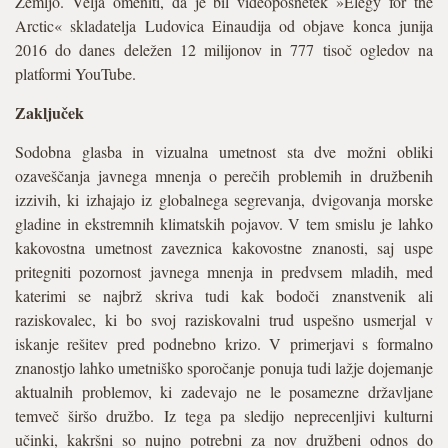
Zemljo. Velja omeniti, da je bil videoposnetek »Elegy for the
Arctic« skladatelja Ludovica Einaudija od objave konca junija
2016 do danes deležen 12 milijonov in 777 tisoč ogledov na
platformi YouTube.
Zaključek
Sodobna glasba in vizualna umetnost sta dve možni obliki
ozaveščanja javnega mnenja o perečih problemih in družbenih
izzivih, ki izhajajo iz globalnega segrevanja, dvigovanja morske
gladine in ekstremnih klimatskih pojavov. V tem smislu je lahko
kakovostna umetnost zaveznica kakovostne znanosti, saj uspe
pritegniti pozornost javnega mnenja in predvsem mladih, med
katerimi se najbrž skriva tudi kak bodoči znanstvenik ali
raziskovalec, ki bo svoj raziskovalni trud uspešno usmerjal v
iskanje rešitev pred podnebno krizo. V primerjavi s formalno
znanostjo lahko umetniško sporočanje ponuja tudi lažje dojemanje
aktualnih problemov, ki zadevajo ne le posamezne državljane
temveč širšo družbo. Iz tega pa sledijo neprecenljivi kulturni
učinki, kakršni so nujno potrebni za nov družbeni odnos do