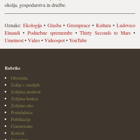
okolja, gospodarstva in družbe.
Oznake:
Ekologija
•
Glasba
•
Greenpeace
•
Kultura
•
Ludovico
Einaudi
•
Podnebne spremembe
•
Thirty Seconds to Mars
•
Umetnost
•
Video
•
Videospot
•
YouTube
Rubrike
Obvestila
Zofija v medijih
Zofijina modrost
Zofijina bodica
Zofijino oko
Poslušalnica
Publikacije
Cenzurirano
Kotiček
Speculum