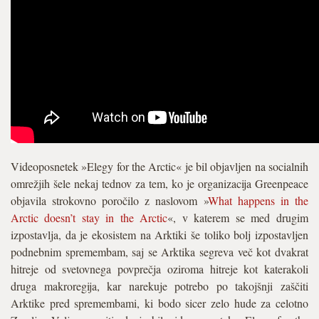
Videoposnetek »Elegy for the Arctic« je bil objavljen na socialnih
omrežjih šele nekaj tednov za tem, ko je organizacija Greenpeace
objavila strokovno poročilo z naslovom »
What happens in the
Arctic doesn’t stay in the Arctic
«, v katerem se med drugim
izpostavlja, da je ekosistem na Arktiki še toliko bolj izpostavljen
podnebnim spremembam, saj se Arktika segreva več kot dvakrat
hitreje od svetovnega povprečja oziroma hitreje kot katerakoli
druga makroregija, kar narekuje potrebo po takojšnji zaščiti
Arktike pred spremembami, ki bodo sicer zelo hude za celotno