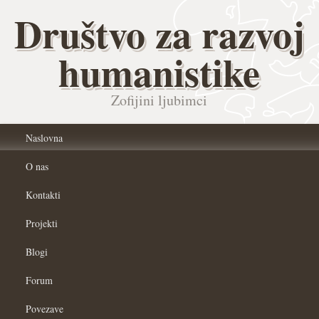
Društvo za razvoj
humanistike
Zofijini ljubimci
Naslovna
O nas
Kontakti
Projekti
Blogi
Forum
Povezave