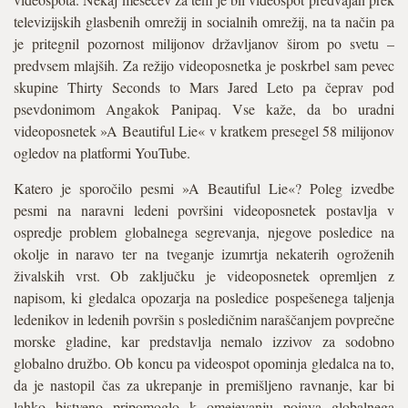
televizijskih glasbenih omrežij in socialnih omrežij, na ta način pa
je pritegnil pozornost milijonov državljanov širom po svetu –
predvsem mlajših. Za režijo videoposnetka je poskrbel sam pevec
skupine Thirty Seconds to Mars Jared Leto pa čeprav pod
psevdonimom Angakok Panipaq. Vse kaže, da bo uradni
videoposnetek »A Beautiful Lie« v kratkem presegel 58 milijonov
ogledov na platformi YouTube.
Katero je sporočilo pesmi »A Beautiful Lie«? Poleg izvedbe
pesmi na naravni ledeni površini videoposnetek postavlja v
ospredje problem globalnega segrevanja, njegove posledice na
okolje in naravo ter na tveganje izumrtja nekaterih ogroženih
živalskih vrst. Ob zaključku je videoposnetek opremljen z
napisom, ki gledalca opozarja na posledice pospešenega taljenja
ledenikov in ledenih površin s posledičnim naraščanjem povprečne
morske gladine, kar predstavlja nemalo izzivov za sodobno
globalno družbo. Ob koncu pa videospot opominja gledalca na to,
da je nastopil čas za ukrepanje in premišljeno ravnanje, kar bi
lahko bistveno pripomoglo k omejevanju pojava globalnega