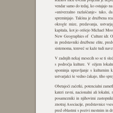
vendar samo do tedaj, ko ostajajo na 
»univerzalno razlaščanje« tako, da
spreminjajo. Takšna je družbena real
okrogle mize, predavanja, ustvarj
kapitala, kot jo orišejo Michael Moo
New Geographies of Culture idr. Ome
in predstavniki družbene elite, pred
sistemoma, temveč se kaže tudi navzn
V zadnjih nekaj mesecih so se ti sledn
s področja kulture. V ožjem lokalne
spominja upravljanje s kulturnim k
ustvarjalci še vedno čakajo, tiho spr
Obetajoči začetki, potencialni zametk
kateri ravni, nacionalni ali lokalni
posamezniki in njihovimi zastopniki
znotraj Asociacije, predstavnice vses
pred oblastmi s pozivi mestnim in dr