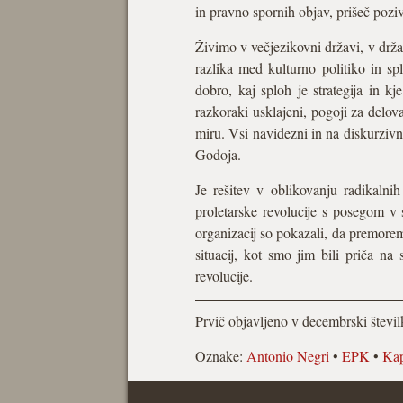
in pravno spornih objav, prišeč pozi
Živimo v večjezikovni državi, v drža
razlika med kulturno politiko in s
dobro, kaj sploh je strategija in k
razkoraki usklajeni, pogoji za delova
miru. Vsi navidezni in na diskurzivn
Godoja.
Je rešitev v oblikovanju radikalnih
proletarske revolucije s posegom v 
organizacij so pokazali, da premoremo
situacij, kot smo jim bili priča n
revolucije.
Prvič objavljeno v decembrski števi
Oznake:
Antonio Negri
•
EPK
•
Kap