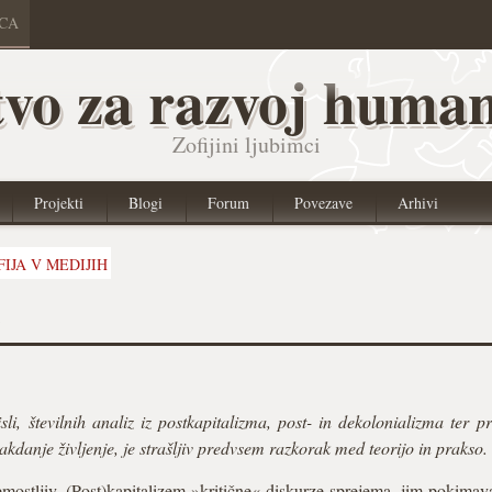
ICA
vo za razvoj human
Zofijini ljubimci
Projekti
Blogi
Forum
Povezave
Arhivi
FIJA V MEDIJIH
a
li, številnih analiz iz postkapitalizma, post- in dekolonializma ter
sakdanje življenje, je strašljiv predvsem razkorak med teorijo in prakso.
stljiv. (Post)kapitalizem »kritične« diskurze sprejema, jim pokimava