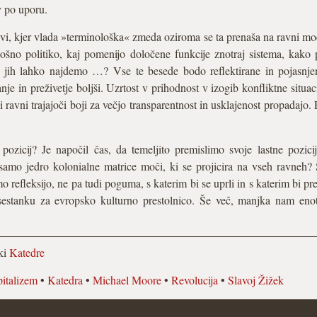
v po uporu.
vi, kjer vlada »terminološka« zmeda oziroma se ta prenaša na ravni moč
plošno politiko, kaj pomenijo določene funkcije znotraj sistema, kak
je jih lahko najdemo …? Vse te besede bodo reflektirane in pojasnjen
nje in preživetje boljši. Uzrtost v prihodnost v izogib konfliktne situac
i ravni trajajoči boji za večjo transparentnost in usklajenost propadajo
 pozicij? Je napočil čas, da temeljito premislimo svoje lastne pozi
samo jedro kolonialne matrice moči, ki se projicira na vseh ravneh? 
 refleksijo, ne pa tudi poguma, s katerim bi se uprli in s katerim bi pr
a sestanku za evropsko kulturno prestolnico. Še več, manjka nam enot
lki
Katedre
italizem
•
Katedra
•
Michael Moore
•
Revolucija
•
Slavoj Žižek