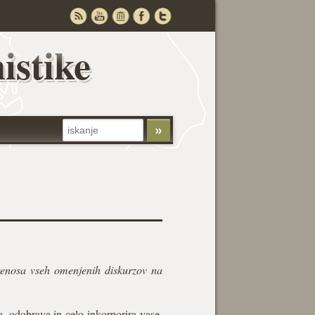
istike
 prenosa vseh omenjenih diskurzov na
, odobrava in celo inkorporira vase,