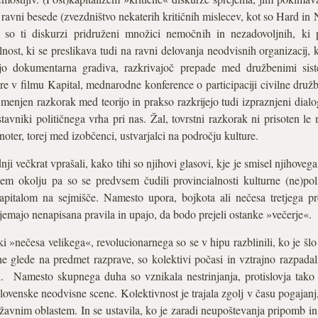
ravni besede (zvezdništvo nekaterih kritičnih mislecev, kot so Hard in N
 so ti diskurzi pridruženi množici nemočnih in nezadovoljnih, ki pr
nost, ki se preslikava tudi na ravni delovanja neodvisnih organizacij,
ajo dokumentarna gradiva, razkrivajoč prepade med družbenimi sist
re v filmu Kapital, mednarodne konference o participaciji civilne dru
njen razkorak med teorijo in prakso razkrijejo tudi izpraznjeni dial
stavniki političnega vrha pri nas. Žal, tovrstni razkorak ni prisoten
oter, torej med izobčenci, ustvarjalci na področju kulture.
ji večkrat vprašali, kako tihi so njihovi glasovi, kje je smisel njihoveg
m okolju pa so se predvsem čudili provincialnosti kulturne (ne)polit
apitalom na sejmišče. Namesto upora, bojkota ali nečesa tretjega pre
ejemajo nenapisana pravila in upajo, da bodo prejeli ostanke »večerje«.
i »nečesa velikega«, revolucionarnega so se v hipu razblinili, ko je šl
, ne glede na predmet razprave, so kolektivi počasi in vztrajno razpa
. Namesto skupnega duha so vznikala nestrinjanja, protislovja tako v
lovenske neodvisne scene. Kolektivnost je trajala zgolj v času pogajanj
žavnim oblastem. In se ustavila, ko je zaradi neupoštevanja pripomb i