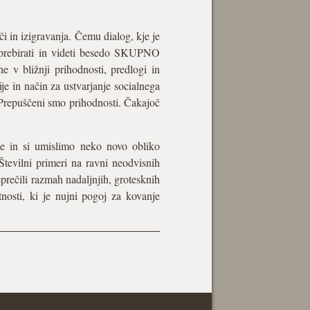
i in izigravanja. Čemu dialog, kje je
o prebirati in videti besedo SKUPNO
e v bližnji prihodnosti, predlogi in
ije in način za ustvarjanje socialnega
. Prepuščeni smo prihodnosti. Čakajoč
cije in si umislimo neko novo obliko
Številni primeri na ravni neodvisnih
eprečili razmah nadaljnjih, grotesknih
nosti, ki je nujni pogoj za kovanje