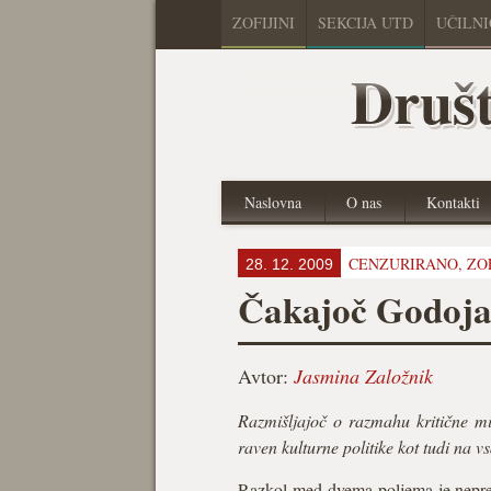
ZOFIJINI
SEKCIJA UTD
UČILN
Društ
Naslovna
O nas
Kontakti
CENZURIRANO,
ZO
28. 12. 2009
Čakajoč Godoj
Avtor:
Jasmina Založnik
Razmišljajoč o razmahu kritične mis
raven kulturne politike kot tudi na v
Razkol med dvema poljema je nepremo