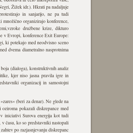
egri, Žižek idr.). Hkrati pa nadaljuje
otestirajo in sanjarijo, ne pa tudi
 ki množično organizirajo konference,
emi,vzroke družbene krize, dikturo
žbe v Evropi, konference Exit Europe:
ogi, ki potekajo med neodvisno sceno
 le med dvema diametralno nasprotnima
a boja (dialoga), konstruktivnih analiz
ike, kjer niso jasna pravila igre in
dstavniki organizacij in samostojni
o »zares« (beri za denar). Ne glede na
dali oziroma pokazali diskrepance med
 iniciativi Surova energija kot tudi
, v času, ko so predstavniki nastopali
n zahtev po razjasnjevanju diskrepanc