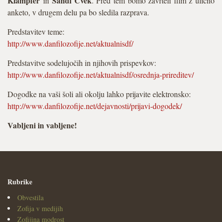
Klampfer
Sandi Cvek
in
. Pred tem bomo zavrteli film z ulično
anketo, v drugem delu pa bo sledila razprava.
Predstavitev teme:
http://www.danfilozofije.net/aktualnisdf/
Predstavitve sodelujočih in njihovih prispevkov:
http://www.danfilozofije.net/aktualnisdf/osrednja-prireditev/
Dogodke na vaši šoli ali okolju lahko prijavite elektronsko:
http://www.danfilozofije.net/dejavnosti/prijavi-dogodek/
Vabljeni in vabljene!
Rubrike
Obvestila
Zofija v medijih
Zofijina modrost