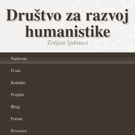
Društvo za razvoj
humanistike
Zofijini ljubimci
Naslovna
O nas
Kontakti
Projekti
Blogi
Forum
Povezave