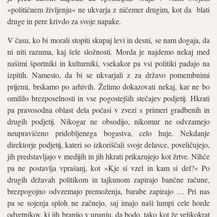
»političnem življenju« ne ukvarja z ničemer drugim, kot da blati
druge in pere krivdo za svoje napake.
V času, ko bi morali stopiti skupaj levi in desni, se nam dogaja, da
ni niti razuma, kaj šele složnosti. Morda je najdemo nekaj med
našimi športniki in kulturniki, vsekakor pa vsi politiki padajo na
izpitih. Namesto, da bi se ukvarjali z za državo pomembnimi
prijemi, brskamo po arhivih. Želimo dokazovati nekaj, kar ne bo
omililo brezposelnosti in vse pogostejših stečajev podjetij. Hkrati
pa pravosodna oblast dela počasi v zvezi s primeri gradbenih in
drugih podjetij. Nikogar ne obsodijo, nikomur ne odvzamejo
neupravičeno pridobljenega bogastva, celo huje. Nekdanje
direktorje podjetij, kateri so izkoriščali svoje delavce, poveličujejo,
jih predstavljajo v medijih in jih hkrati prikazujejo kot žrtve. Nihče
pa ne postavlja vprašanj, kot »Kje si vzel in kam si del?« Po
drugih državah politikom in tajkunom zapirajo bančne račune,
brezpogojno odvzemajo premoženja, barabe zapirajo … Pri nas
pa se sojenja sploh ne začnejo, saj imajo naši lumpi cele horde
odvetnikov, ki jih branijo v upanju, da bodo, tako kot že velikokrat