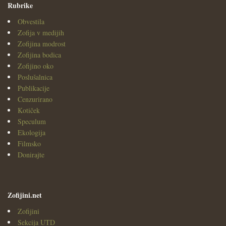
Rubrike
Obvestila
Zofija v medijih
Zofijina modrost
Zofijina bodica
Zofijino oko
Poslušalnica
Publikacije
Cenzurirano
Kotiček
Speculum
Ekologija
Filmsko
Donirajte
Zofijini.net
Zofijini
Sekcija UTD