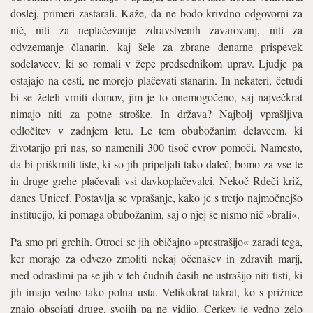
doslej, primeri zastarali. Kaže, da ne bodo krivdno odgovorni za
nič, niti za neplačevanje zdravstvenih zavarovanj, niti za
odvzemanje članarin, kaj šele za zbrane denarne prispevek
sodelavcev, ki so romali v žepe predsednikom uprav. Ljudje pa
ostajajo na cesti, ne morejo plačevati stanarin. In nekateri, četudi
bi se želeli vrniti domov, jim je to onemogočeno, saj največkrat
nimajo niti za potne stroške. In država? Najbolj vprašljiva
odločitev v zadnjem letu. Le tem obubožanim delavcem, ki
životarijo pri nas, so namenili 300 tisoč evrov pomoči. Namesto,
da bi priškrnili tiste, ki so jih pripeljali tako daleč, bomo za vse te
in druge grehe plačevali vsi davkoplačevalci. Nekoč Rdeči križ,
danes Unicef. Postavlja se vprašanje, kako je s tretjo najmočnejšo
institucijo, ki pomaga obubožanim, saj o njej še nismo nič »brali«.
Pa smo pri grehih. Otroci se jih običajno »prestrašijo« zaradi tega,
ker morajo za odvezo zmoliti nekaj očenašev in zdravih marij,
med odraslimi pa se jih v teh čudnih časih ne ustrašijo niti tisti, ki
jih imajo vedno tako polna usta. Velikokrat takrat, ko s prižnice
znajo obsojati druge, svojih pa ne vidijo. Cerkev je vedno zelo