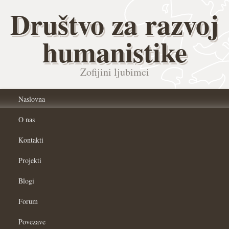
Društvo za razvoj
humanistike
Zofijini ljubimci
Naslovna
O nas
Kontakti
Projekti
Blogi
Forum
Povezave