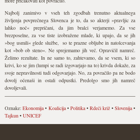
more pričakovati kot povračilo.
Najbolj zanimivo v vseh teh zgodbah trenutno aktualnega
življenja povprečnega Slovenca je to, da so akterji »pravljic za
lahko noč« prepričani, da jim bralci verjamemo. Za vse
brezposelne, za vse tiste izobražene mlade, ki upajo, da se jih
»bog usmili« glede službe, so te prazne obljube in natolcevanja
kot »bob ob steno«. Ne sprejemamo jih več. Opravičil namreč.
Želimo rezultate. In ne samo to, zahtevamo, da se vsem, ki so
krivi, ko se jim (lumpi se radi izgovarjajo na to) krivda dokaže, za
svoje nepravilnosti tudi odgovarjajo. No, za povračilo pa ne bodo
dovolj očenaši in ostali odpustki. Predolgo smo jih namreč
dovoljevali.
Oznake:
Ekonomija
•
Koalicija
•
Politika
•
Rdeči križ
•
Slovenija
•
Tajkun
•
UNICEF