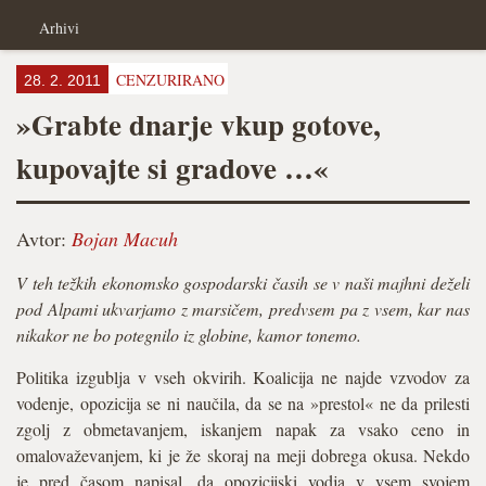
Arhivi
CENZURIRANO
28. 2. 2011
»Grabte dnarje vkup gotove,
kupovajte si gradove …«
Avtor:
Bojan Macuh
V teh težkih ekonomsko gospodarski časih se v naši majhni deželi
pod Alpami ukvarjamo z marsičem, predvsem pa z vsem, kar nas
nikakor ne bo potegnilo iz globine, kamor tonemo.
Politika izgublja v vseh okvirih. Koalicija ne najde vzvodov za
vodenje, opozicija se ni naučila, da se na »prestol« ne da prilesti
zgolj z obmetavanjem, iskanjem napak za vsako ceno in
omalovaževanjem, ki je že skoraj na meji dobrega okusa. Nekdo
je pred časom napisal, da opozicijski vodja v vsem svojem