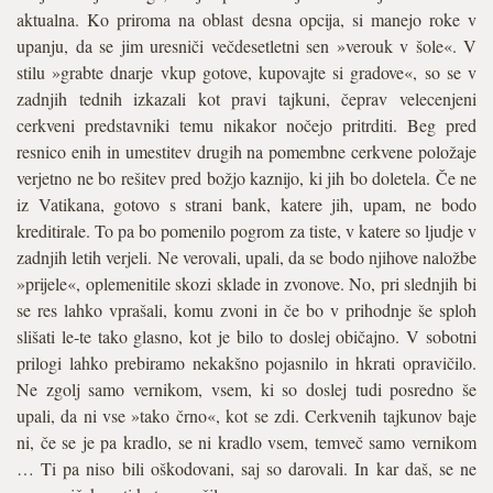
aktualna. Ko priroma na oblast desna opcija, si manejo roke v
upanju, da se jim uresniči večdesetletni sen »verouk v šole«. V
stilu »grabte dnarje vkup gotove, kupovajte si gradove«, so se v
zadnjih tednih izkazali kot pravi tajkuni, čeprav velecenjeni
cerkveni predstavniki temu nikakor nočejo pritrditi. Beg pred
resnico enih in umestitev drugih na pomembne cerkvene položaje
verjetno ne bo rešitev pred božjo kaznijo, ki jih bo doletela. Če ne
iz Vatikana, gotovo s strani bank, katere jih, upam, ne bodo
kreditirale. To pa bo pomenilo pogrom za tiste, v katere so ljudje v
zadnjih letih verjeli. Ne verovali, upali, da se bodo njihove naložbe
»prijele«, oplemenitile skozi sklade in zvonove. No, pri slednjih bi
se res lahko vprašali, komu zvoni in če bo v prihodnje še sploh
slišati le-te tako glasno, kot je bilo to doslej običajno. V sobotni
prilogi lahko prebiramo nekakšno pojasnilo in hkrati opravičilo.
Ne zgolj samo vernikom, vsem, ki so doslej tudi posredno še
upali, da ni vse »tako črno«, kot se zdi. Cerkvenih tajkunov baje
ni, če se je pa kradlo, se ni kradlo vsem, temveč samo vernikom
… Ti pa niso bili oškodovani, saj so darovali. In kar daš, se ne