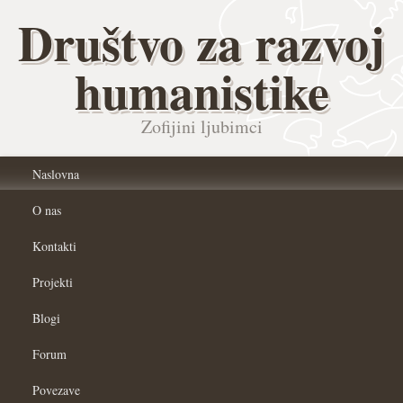
Društvo za razvoj
humanistike
Zofijini ljubimci
Naslovna
O nas
Kontakti
Projekti
Blogi
Forum
Povezave