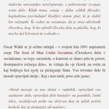
čudovito ustvarjalno neizčrpnostjo, s pokornostjo izvajajo
sveto delo. Kljub temu, ostaja v duhu velikih filozofov
kapitalizma prevladujoč škodljivi sistem plač, ki je slabši
kot suženjski. Še vedno ne razumejo, da je stroj odrešenik
človeštva, bog, ki bo odrešil človeka dela za plačilo, bog, ki
mu bo dal ležernost in svobodo.«
Oscar Wilde se je očitno strinjal – v svojem leta 1891 napisanem
eseju
The Soul of Man Under Socialism
(Človekova duša v
socializmu), se roga »nesmislu, o katerem se danes piše in govori,
dostojanstvu ročnega dela«, in vztraja da »je človek na svetu za
kaj boljšega kot zgolj za prelaganje blata. Vso tovrstno delo bi
morali opravljati stroji«. Kaj s tem misli, pove zelo jasno:
»Stroji morajo za nas delati v rudnikih, opravljati vso
sanitarno delo, opravljati delo kurjačev na parnikih, čistiti
ulice, razdeljevati pošto na deževen dan in sploh početi
karkoli, kar je utrujajoče ali mučno«.