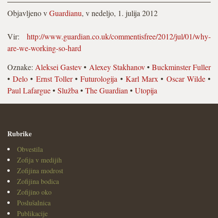
Objavljeno v
Guardianu
, v nedeljo, 1. julija 2012
Vir:
http://www.guardian.co.uk/commentisfree/2012/jul/01/why-
are-we-working-so-hard
Oznake:
Aleksei Gastev
•
Alexey Stakhanov
•
Buckminster Fuller
•
Delo
•
Ernst Toller
•
Futurologija
•
Karl Marx
•
Oscar Wilde
•
Paul Lafargue
•
Služba
•
The Guardian
•
Utopija
Rubrike
Obvestila
Zofija v medijih
Zofijina modrost
Zofijina bodica
Zofijino oko
Poslušalnica
Publikacije