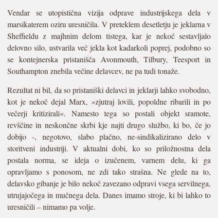
Vendar se utopistična vizija odprave industrijskega dela v
marsikaterem oziru uresničila. V preteklem desetletju je jeklarna v
Sheffieldu z majhnim delom tistega, kar je nekoč sestavljalo
delovno silo, ustvarila več jekla kot kadarkoli poprej, podobno so
se kontejnerska pristanišča Avonmouth, Tilbury, Teesport in
Southampton znebila večine delavcev, ne pa tudi tonaže.
Rezultat ni bil, da so pristaniški delavci in jeklarji lahko svobodno,
kot je nekoč dejal Marx, »zjutraj lovili, popoldne ribarili in po
večerji kritizirali«. Namesto tega so postali objekt sramote,
revščine in neskončne skrbi kje najti drugo službo, ki bo, če jo
dobijo -, negotovo, slabo plačno, ne-sindikalizirano delo v
storitveni industriji. V aktualni dobi, ko so priložnostna dela
postala norma, se ideja o izučenem, varnem delu, ki ga
opravljamo s ponosom, ne zdi tako strašna. Ne glede na to,
delavsko gibanje je bilo nekoč zavezano odpravi vsega servilnega,
utrujajočega in mučnega dela. Danes imamo stroje, ki bi lahko to
uresničili – nimamo pa volje.