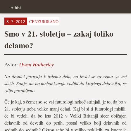
Arhivi
CENZURIRANO
8. 7. 2012
Smo v 21. stoletju – zakaj toliko
delamo?
Avtor:
Owen Hatherley
Na desnici pozivajo k trdemu delu, na levici se zavzema za več
služb. Sanje, da bo mehanizacija vodila do krajšega delavnika, se
zdijo pozabljene.
Če je kaj, s čemer so se vsi futurologi nekoč strinjali, je to, da bo v
21. stoletju treba veliko manj delati. Kaj bi si ti futurologi mislili,
če bi vedeli, da bo leta 2012 v Veliki Britaniji sicer običajen
delavnik od devetih do petih, postal veliko bolj delavnik od
sedmih do sedmih? Okrog sebe bi v veliko poklicih, za katere je