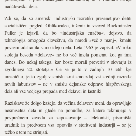
nadčloveška dela.
Zdi se, da so ameriški industrijski teoretiki presenetljivo delili
socialističen pogled. Oblikovalec, inženir in vseved Buckminster
Fuller je izjavil, da bo »industrijska enačba«, dejstvo, da
tehnologija omogoča človeštvu, da naredi »več z manj«, kmalu
povsem odstranila samo idejo dela. Leta 1963 je zapisal: »V roku
stoletja beseda »delavec« ne bo več imela pomena, kot ga ima
danes. Bo nekaj takega, kar boste morali preveriti v slovarju iz
zgodnjega 20. stoletja.« Če se je to v zadnjih 10 letih kje
uresničilo, je to zgolj v smislu »mi smo zdaj vsi srednji razred«
novih laburistov – ne v smislu dejanske odprave hlapčevskega
dela ali vse večjega prepada med delavci in lastniki.
Raziskave že dolgo kažejo, da večina delavcev meni, da opravljajo
nesmiselna dela in glede na ponudbe, za katere tekmujejo v
povprečnem zavodu za zaposlovanje – telefonisti, pisarniški
uradnik in predvsem vsa opravila v storitveni industriji – se je
težko s tem ne strinjati.