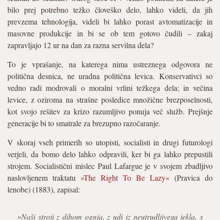
bilo prej potrebno težko človeško delo, lahko videli, da jih
prevzema tehnologija, videli bi lahko porast avtomatizacije in
masovne produkcije in bi se ob tem gotovo čudili – zakaj
zapravljajo 12 ur na dan za razna servilna dela?
To je vprašanje, na katerega nima ustreznega odgovora ne
politična desnica, ne uradna politična levica. Konservativci so
vedno radi modrovali o moralni vrlini težkega dela; in večina
levice, z oziroma na strašne posledice množične brezposelnosti,
kot svojo rešitev za krizo razumljivo ponuja več služb. Prejšnje
generacije bi to smatrale za brezupno razočaranje.
V skoraj vseh primerih so utopisti, socialisti in drugi futurologi
verjeli, da bomo delo lahko odpravili, ker bi ga lahko prepustili
strojem. Socialistični mislec Paul Lafargue je v svojem zbadljivo
naslovljenem traktatu
»The Right To Be Lazy«
(Pravica do
lenobe) (1883), zapisal:
»Naši stroji z dihom ognja, z udi iz neutrudljivega jekla, s