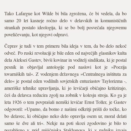
Tako Lafargue kot Wilde bi bila zgrožena, če bi vedela, da bo
samo 20 let kasneje ročno delo v delavskih in komunističnih
strankah postalo ideologija, ki se bo bolj posvečala njegovemu
poveličevanju, kot njegovi odpravi.
Čeprav je tudi v tem primeru bila ideja v tem, da bo delo nekoč
odveč. Po ruski revoluciji je bile eden od največjih glasnikov kulta
dela Aleksei Gastev, bivši kovinar in voditelj sindikata, ki je postal
pesnik in objavljal antologije pod naslovi kot je »Poezija
tovarniških tal«. Z vodenjem državnega »Centralnega inštituta za
delo« je postal eden vodilnih sovjetskih entuziastov Taylorizma -,
ameriške tehnike upravljanja, ki jo levičarji običajno kritizirajo,
češ da delavca reducira zgolj na zobnik v kolesju stroja. Ko ga je
leta 1926 o tem povprašali nemški levičar Ernst Toller, je Gastev
odgovoril: »Upamo, da bomo z našimi odkritji prišli do točke, ko
bo delavec, ki običajno neko delo opravlja osem ur, moral delati
samo še dve ali tri«. Nekje na poti skozi zgodovino je bilo to
pozabljeno v prid mišičnjaka Stakhanova, ki v rudniku izvaja