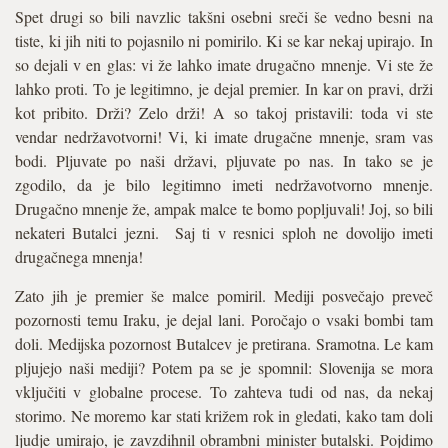
Spet drugi so bili navzlic takšni osebni sreči še vedno besni na
tiste, ki jih niti to pojasnilo ni pomirilo. Ki se kar nekaj upirajo. In
so dejali v en glas: vi že lahko imate drugačno mnenje. Vi ste že
lahko proti. To je legitimno, je dejal premier. In kar on pravi, drži
kot pribito. Drži? Zelo drži! A so takoj pristavili: toda vi ste
vendar nedržavotvorni! Vi, ki imate drugačne mnenje, sram vas
bodi. Pljuvate po naši državi, pljuvate po nas. In tako se je
zgodilo, da je bilo legitimno imeti nedržavotvorno mnenje.
Drugačno mnenje že, ampak malce te bomo popljuvali! Joj, so bili
nekateri Butalci jezni. Saj ti v resnici sploh ne dovolijo imeti
drugačnega mnenja!
Zato jih je premier še malce pomiril. Mediji posvečajo preveč
pozornosti temu Iraku, je dejal lani. Poročajo o vsaki bombi tam
doli. Medijska pozornost Butalcev je pretirana. Sramotna. Le kam
pljujejo naši mediji? Potem pa se je spomnil: Slovenija se mora
vključiti v globalne procese. To zahteva tudi od nas, da nekaj
storimo. Ne moremo kar stati križem rok in gledati, kako tam doli
ljudje umirajo, je zavzdihnil obrambni minister butalski. Pojdimo