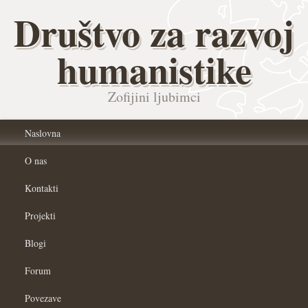
Društvo za razvoj
humanistike
Zofijini ljubimci
Naslovna
O nas
Kontakti
Projekti
Blogi
Forum
Povezave