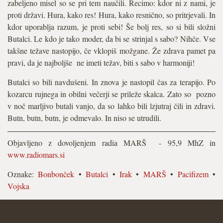
zabeljeno misel so se pri tem naučili. Recimo: kdor ni z nami, je
proti državi. Hura, kako res! Hura, kako resnično, so pritrjevali. In
kdor uporablja razum, je proti sebi! Še bolj res, so si bili složni
Butalci. Le kdo je tako moder, da bi se strinjal s sabo? Nihče. Vse
takšne težave nastopijo, če vklopiš možgane. Že zdrava pamet pa
pravi, da je najboljše ne imeti težav, biti s sabo v harmoniji!
Butalci so bili navdušeni. In znova je nastopil čas za terapijo. Po
kozarcu rujnega in obilni večerji se prileže skalca. Zato so pozno
v noč marljivo butali vanjo, da so lahko bili lzjutraj čili in zdravi.
Butn, butn, butn, je odmevalo. In niso se utrudili.
Objavljeno z dovoljenjem radia MARŠ - 95,9 MhZ in
www.radiomars.si
Oznake:
Bonbonček
•
Butalci
•
Irak
•
MARŠ
•
Pacifizem
•
Vojska