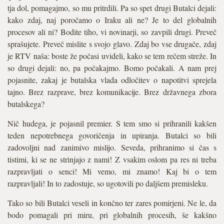
tja dol, pomagajmo, so mu pritrdili. Pa so spet drugi Butalci dejali:
kako zdaj, naj poročamo o Iraku ali ne? Je to del globalnih
procesov ali ni? Bodite tiho, vi novinarji, so zavpili drugi. Preveč
sprašujete. Preveč mislite s svojo glavo. Zdaj bo vse drugače, zdaj
je RTV naša: boste že počasi uvideli, kako se tem rečem streže. In
so drugi dejali: no, pa počakajmo. Bomo počakali. A nam prej
pojasnite, zakaj je butalska vlada odločitev o napotitvi sprejela
tajno. Brez razprave, brez komunikacije. Brez državnega zbora
butalskega?
Nič hudega, je pojasnil premier. S tem smo si prihranili kakšen
teden nepotrebnega govoričenja in upiranja. Butalci so bili
zadovoljni nad zanimivo mislijo. Seveda, prihranimo si čas s
tistimi, ki se ne strinjajo z nami! Z vsakim oslom pa res ni treba
razpravljati o senci! Mi vemo, mi znamo! Kaj bi o tem
razpravljali! In to zadostuje, so ugotovili po daljšem premisleku.
Tako so bili Butalci veseli in končno ter zares pomirjeni. Ne le, da
bodo pomagali pri miru, pri globalnih procesih, še kakšno