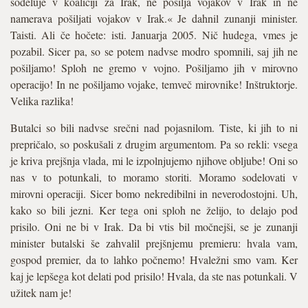
sodeluje v koaliciji za Irak, ne pošilja vojakov v Irak in ne
namerava pošiljati vojakov v Irak.« Je dahnil zunanji minister.
Taisti. Ali če hočete: isti. Januarja 2005. Nič hudega, vmes je
pozabil. Sicer pa, so se potem nadvse modro spomnili, saj jih ne
pošiljamo! Sploh ne gremo v vojno. Pošiljamo jih v mirovno
operacijo! In ne pošiljamo vojake, temveč mirovnike! Inštruktorje.
Velika razlika!
Butalci so bili nadvse srečni nad pojasnilom. Tiste, ki jih to ni
prepričalo, so poskušali z drugim argumentom. Pa so rekli: vsega
je kriva prejšnja vlada, mi le izpolnjujemo njihove obljube! Oni so
nas v to potunkali, to moramo storiti. Moramo sodelovati v
mirovni operaciji. Sicer bomo nekredibilni in neverodostojni. Uh,
kako so bili jezni. Ker tega oni sploh ne želijo, to delajo pod
prisilo. Oni ne bi v Irak. Da bi vtis bil močnejši, se je zunanji
minister butalski še zahvalil prejšnjemu premieru: hvala vam,
gospod premier, da to lahko počnemo! Hvaležni smo vam. Ker
kaj je lepšega kot delati pod prisilo! Hvala, da ste nas potunkali. V
užitek nam je!