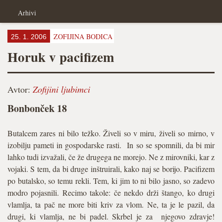
Arhivi
ZOFIJINA BODICA
25. 1. 2006
Horuk v pacifizem
Avtor:
Zofijini ljubimci
Bonbonček 18
Butalcem zares ni bilo težko. Živeli so v miru, živeli so mirno, v
izobilju pameti in gospodarske rasti. In so se spomnili, da bi mir
lahko tudi izvažali, če že drugega ne morejo. Ne z mirovniki, kar z
vojaki. S tem, da bi druge inštruirali, kako naj se borijo. Pacifizem
po butalsko, so temu rekli. Tem, ki jim to ni bilo jasno, so zadevo
modro pojasnili. Recimo takole: če nekdo drži štango, ko drugi
vlamlja, ta pač ne more biti kriv za vlom. Ne, ta je le pazil, da
drugi, ki vlamlja, ne bi padel. Skrbel je za njegovo zdravje!