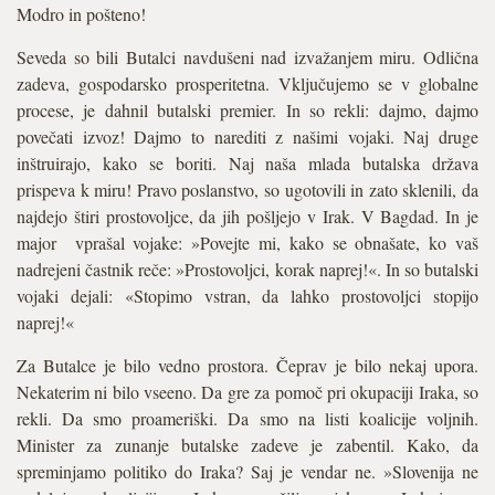
Modro in pošteno!
Seveda so bili Butalci navdušeni nad izvažanjem miru. Odlična
zadeva, gospodarsko prosperitetna. Vključujemo se v globalne
procese, je dahnil butalski premier. In so rekli: dajmo, dajmo
povečati izvoz! Dajmo to narediti z našimi vojaki. Naj druge
inštruirajo, kako se boriti. Naj naša mlada butalska država
prispeva k miru! Pravo poslanstvo, so ugotovili in zato sklenili, da
najdejo štiri prostovoljce, da jih pošljejo v Irak. V Bagdad. In je
major vprašal vojake: »Povejte mi, kako se obnašate, ko vaš
nadrejeni častnik reče: »Prostovoljci, korak naprej!«. In so butalski
vojaki dejali: «Stopimo vstran, da lahko prostovoljci stopijo
naprej!«
Za Butalce je bilo vedno prostora. Čeprav je bilo nekaj upora.
Nekaterim ni bilo vseeno. Da gre za pomoč pri okupaciji Iraka, so
rekli. Da smo proameriški. Da smo na listi koalicije voljnih.
Minister za zunanje butalske zadeve je zabentil. Kako, da
spreminjamo politiko do Iraka? Saj je vendar ne. »Slovenija ne