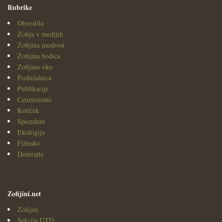
Rubrike
Obvestila
Zofija v medijih
Zofijina modrost
Zofijina bodica
Zofijino oko
Poslušalnica
Publikacije
Cenzurirano
Kotiček
Speculum
Ekologija
Filmsko
Donirajte
Zofijini.net
Zofijini
Sekcija UTD