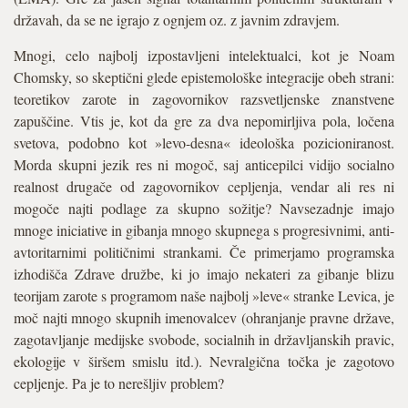
državah, da se ne igrajo z ognjem oz. z javnim zdravjem.
Mnogi, celo najbolj izpostavljeni intelektualci, kot je Noam
Chomsky, so skeptični glede epistemološke integracije obeh strani:
teoretikov zarote in zagovornikov razsvetljenske znanstvene
zapuščine. Vtis je, kot da gre za dva nepomirljiva pola, ločena
svetova, podobno kot »levo-desna« ideološka pozicioniranost.
Morda skupni jezik res ni mogoč, saj anticepilci vidijo socialno
realnost drugače od zagovornikov cepljenja, vendar ali res ni
mogoče najti podlage za skupno sožitje? Navsezadnje imajo
mnoge iniciative in gibanja mnogo skupnega s progresivnimi, anti-
avtoritarnimi političnimi strankami. Če primerjamo programska
izhodišča Zdrave družbe, ki jo imajo nekateri za gibanje blizu
teorijam zarote s programom naše najbolj »leve« stranke Levica, je
moč najti mnogo skupnih imenovalcev (ohranjanje pravne države,
zagotavljanje medijske svobode, socialnih in državljanskih pravic,
ekologije v širšem smislu itd.). Nevralgična točka je zagotovo
cepljenje. Pa je to nerešljiv problem?