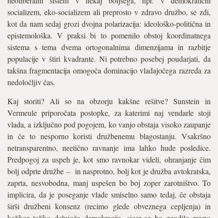
neoliberalni sistem v nekaj boljšega, npr. v demokratični
socializem, eko-socializem ali preprosto v zdravo družbo, se zdi,
kot da nam sedaj grozi dvojna polarizacija: ideološko-politična in
epistemološka. V praksi bi to pomenilo obstoj koordinatnega
sistema s tema dvema ortogonalnima dimenzijama in razbitje
populacije v štiri kvadrante. Ni potrebno posebej poudarjati, da
takšna fragmentacija omogoča dominacijo vladajočega razreda za
nedoločljiv čas.
Kaj storiti? Ali so na obzorju kakšne rešitve? Sunstein in
Vermeule priporočata postopke, za katerimi naj vendarle stoji
vlada, a izključno pod pogojem, ko vanjo obstaja visoko zaupanje
in če to nesporno koristi družbenemu blagostanju. Vsakršno
netransparentno, neetično ravnanje ima lahko hude posledice.
Predpogoj za uspeh je, kot smo ravnokar videli, ohranjanje čim
bolj odprte družbe – in nasprotno, bolj kot je družba avtokratska,
zaprta, nesvobodna, manj uspešen bo boj zoper zarotništvo. To
implicira, da je poseganje vlade smiselno samo tedaj, če obstaja
širši družbeni konsenz (recimo glede obveznega cepljenja) in
kolikor toliko delujoča demokracija, sicer se bo zgodilo ravno