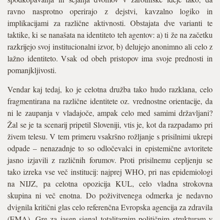
ravno nasprotno operirajo z dejstvi, kavzalno logiko in
implikacijami za različne aktivnosti. Obstajata dve varianti te
taktike, ki se nanašata na identiteto teh agentov: a) ti že na začetku
razkrijejo svoj institucionalni izvor, b) delujejo anonimno ali celo z
lažno identiteto. Vsak od obeh pristopov ima svoje prednosti in
pomanjkljivosti.
Vendar kaj tedaj, ko je celotna družba tako hudo razklana, celo
fragmentirana na različne identitete oz. vrednostne orientacije, da
ni le zaupanja v vladajoče, ampak celo med samimi državljani?
Žal se je ta scenarij pripetil Sloveniji, vtis je, kot da razpadamo pri
živem telesu. V tem primeru vsakršno rožljanje s prisilnimi ukrepi
odpade – nenazadnje to so odločevalci in epistemične avtoritete
jasno izjavili z različnih forumov. Proti prisilnemu cepljenju se
tako izreka vse več institucij: najprej WHO, pri nas epidemiologi
na NIJZ, pa celotna opozicija KUL, celo vladna strokovna
skupina ni več enotna. Do poživitvenega odmerka je nedavno
dvignila kritični glas celo referenčna Evropska agencija za zdravila
(EMA). Gre za jasen signal totalitarnim političnim strukturam v