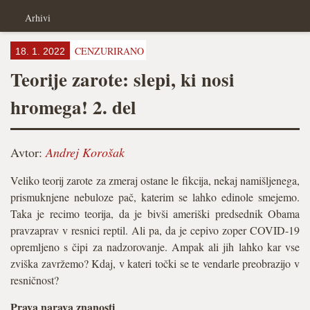
Arhivi
CENZURIRANO
18. 1. 2022
Teorije zarote: slepi, ki nosi
hromega! 2. del
Avtor:
Andrej Korošak
Veliko teorij zarote za zmeraj ostane le fikcija, nekaj namišljenega,
prismuknjene nebuloze pač, katerim se lahko edinole smejemo.
Taka je recimo teorija, da je bivši ameriški predsednik Obama
pravzaprav v resnici reptil. Ali pa, da je cepivo zoper COVID-19
opremljeno s čipi za nadzorovanje. Ampak ali jih lahko kar vse
zviška zavržemo? Kdaj, v kateri točki se te vendarle preobrazijo v
resničnost?
Prava narava znanosti