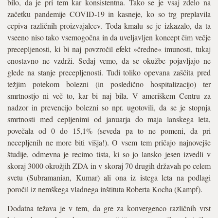
bilo, da je pri tem kar konsistentna. Tako se je vsaj zdelo na
začetku pandemije COVID-19 in kasneje, ko so trg preplavila
cepiva različnih proizvajalcev. Toda kmalu se je izkazalo, da ta
vseeno niso tako vsemogočna in da uveljavljen koncept čim večje
precepljenosti, ki bi naj povzročil efekt »čredne« imunosti, tukaj
enostavno ne vzdrži. Sedaj vemo, da se okužbe pojavljajo ne
glede na stanje precepljenosti. Tudi toliko opevana zaščita pred
težjim potekom bolezni (in posledično hospitalizacijo) ter
smrtnostjo ni več to, kar bi naj bila. V ameriškem Centru za
nadzor in prevencijo bolezni so npr. ugotovili, da se je stopnja
smrtnosti med cepljenimi od januarja do maja lanskega leta,
povečala od 0 do 15,1% (seveda pa to ne pomeni, da pri
necepljenih ne more biti višja!). O vsem tem pričajo najnovejše
študije, odmevna je recimo tista, ki so jo lansko jesen izvedli v
skoraj 3000 okrožjih ZDA in v skoraj 70 drugih državah po celem
svetu (Subramanian, Kumar) ali ona iz istega leta na podlagi
poročil iz nemškega vladnega inštituta Roberta Kocha (Kampf).
Dodatna težava je v tem, da gre za konvergenco različnih vrst