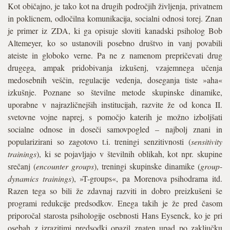
Kot običajno, je tako kot na drugih področjih življenja, privatnem
in poklicnem, odločilna komunikacija, socialni odnosi torej. Znan
je primer iz ZDA, ki ga opisuje sloviti kanadski psiholog Bob
Altemeyer, ko so ustanovili posebno društvo in vanj povabili
ateiste in globoko verne. Pa ne z namenom prepričevati drug
drugega, ampak pridobivanja izkušenj, vzajemnega učenja
medosebnih veščin, regulacije vedenja, doseganja tiste »aha«
izkušnje. Poznane so številne metode skupinske dinamike,
uporabne v najrazličnejših institucijah, razvite že od konca II.
svetovne vojne naprej, s pomočjo katerih je možno izboljšati
socialne odnose in doseči samovpogled – najbolj znani in
popularizirani so zagotovo t.i. treningi senzitivnosti (
sensitivity
trainings
), ki se pojavljajo v številnih oblikah, kot npr. skupine
srečanj (
encounter groups
), treningi skupinske dinamike (
group-
dynamics trainings
), »T-groups«, pa Morenova psihodrama itd.
Razen tega so bili že zdavnaj razviti in dobro preizkušeni še
programi redukcije predsodkov. Enega takih je že pred časom
priporočal starosta psihologije osebnosti Hans Eysenck, ko je pri
osebah z izrazitimi predsodki opazil znaten upad po zaključku