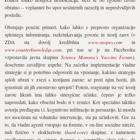
obratno – vzplamtel bo upor neslutenih razsežij in nepredvidljivih
posledic.
Obstajajo poučni primeri, kako lahko s preprosto organizacijo
spletnega informiranja, razkrinkavanja govoric in teorij zarot (v
ZDA sta dovolj kredibilna
www.snopes.com
in
www.counterknowledge.com
, pri nas se je na Facebooku
vzpostavila javna skupina
Science Mamma’s Vaccine Forum
),
dosežemo zavidljive uspehe. Na začetku implementacije vladne
strategije si je potrebno odgovoriti na vprašanje, kakšno strategijo
sploh ubrati v zvezi s teorijami zarote: se proti njim boriti, jih
ignorirati ali jih enostavno sprejeti? Potem, reagiranje na več teorij
zarote hkrati ima lahko sinergične učinke, čeprav je težko
napovedati, kako obsežni bodo ti v resnici. Kot specialno taktiko
avtorja predlagata t.i. kognitivno infiltracijo in persuazijo, ki morda
res asociirata na vohunske intervencije, sta pa učinkoviti. Gre za
to, da vladni agenti vstopajo na forume, v on-line socialne mreže,
tudi fizično v ekskluzivne (
hard-core
) skupine, z namenom
spodkopavanja in sejanja dvomov v zarotniške ideje tako, da