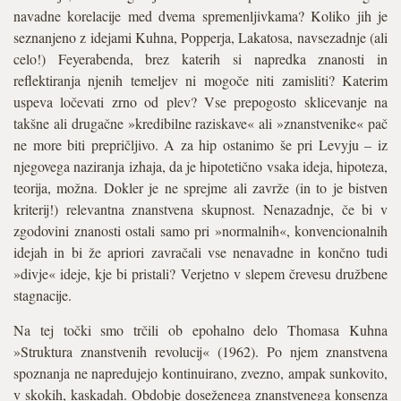
navadne korelacije med dvema spremenljivkama? Koliko jih je
seznanjeno z idejami Kuhna, Popperja, Lakatosa, navsezadnje (ali
celo!) Feyerabenda, brez katerih si napredka znanosti in
reflektiranja njenih temeljev ni mogoče niti zamisliti? Katerim
uspeva ločevati zrno od plev? Vse prepogosto sklicevanje na
takšne ali drugačne »kredibilne raziskave« ali »znanstvenike« pač
ne more biti prepričljivo. A za hip ostanimo še pri Levyju – iz
njegovega naziranja izhaja, da je hipotetično vsaka ideja, hipoteza,
teorija, možna. Dokler je ne sprejme ali zavrže (in to je bistven
kriterij!) relevantna znanstvena skupnost. Nenazadnje, če bi v
zgodovini znanosti ostali samo pri »normalnih«, konvencionalnih
idejah in bi že apriori zavračali vse nenavadne in končno tudi
»divje« ideje, kje bi pristali? Verjetno v slepem črevesu družbene
stagnacije.
Na tej točki smo trčili ob epohalno delo Thomasa Kuhna
»Struktura znanstvenih revolucij« (1962). Po njem znanstvena
spoznanja ne napredujejo kontinuirano, zvezno, ampak sunkovito,
v skokih, kaskadah. Obdobje doseženega znanstvenega konsenza