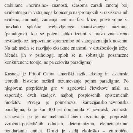
etablirane »normalne« znanosti, sčasoma zaradi zmeraj bolj
evidentnega in vztrajnega kopičenja nasprotujočih si raziskovalnih
evidenc, anomalij, zamenja nemirna faza krize, prave vojne za
prevlado splošno uveljavljenega znanstvenega naziranja
(paradigme), kar se potem lahko izcimi v pravo znanstveno
revolucijo oz. nepovratno spremembo od starega znanja k novemu.
Na tak način se razvijajo eksaktne znanosti, v družboslovju težje.
Menda jih v psihologiji sploh še ni (obstajajo posamezne
konkurenčne teorije, ne pa celovita paradigma).
Kasneje je Fritjof Capra, ameriški fizik, ekolog in sistemski
teoretik, bistveno razširil razumevanje pojma paradigme. Po
njegovem prepričanju gre v zgodovini človekove misli za
zaporedje dveh stadijev, najbolj posplošenih epistemičnih
modelov. Prvega je poimenoval kartezijansko-newtonska
paradigma, ki je kar 400 let dominirala v novoveški znanosti,
zasnovana pa je na mehanicističnem rezoniranju, preprostih
vzročno–posledičnih odnosih, determinizmu, elementarizmu,
poudarjanju entitet. Drugi je stadij ekološko – entropične