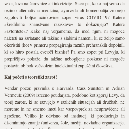
veka, lova na čarovnice ali inkvizicije. Sicer pa, kako naj vemo da
recimo alternativna medicina, ayurveda ali homeopatija zmorejo
zagotoviti boljše učinkovine zoper virus COVID-19? Katere
»kredibilne znanstvene raziskave« to dokazujejo? Katere
»avtoritete«? Kako naj verjamemo, da med njimi ni mogoče
naleteti na šarlatane ali takšne s slabimi nameni, ki se želijo samo
okoristiti (kot v primeru propagiranja raznih prehranskih dopolnil,
ki so hitro postala cvetoči biznis)? Pa smo zopet pri Levyju, ki
prepričljivo pokaže, da takšne nebogljene poskuse ni mogoče
postaviti ob bok večstoletni intelektualni zapuščini človeštva.
Kaj početi s teoretiki zarot?
Vendar pozor, pravnika s Harvarda, Cass Sunstein in Adrian
Vermeule (2009) izrecno poudarjata, podobno kot zgoraj Levy, da
teorij zarote, ki se razvijejo v različnih situacijah ali družbah, ne
moremo in ne smemo imeti kar vsepovprek za neupravičene ali
zgrešene. Veliko je odvisno od institucij, ki producirajo in
diseminirajo znanje (univerza, šole, mediji, nevladne organizacije,