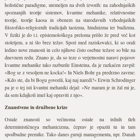
holistične paradigme, utemeljen na dveh izvorih: na zahodnjaških
spoznanjih teorije sistemov, kvantne mehanike, relativnostne
teorije, teorije kaosa in obenem na starodavnih vzhodnjaških
filozofsko-religioznih tradicijah taoizma, hinduizma ter budizma.
V fiziki je do t.i. epistemološkega preloma prišlo že pred več kot
stoletjem, a ni šlo brez težav. Spori med raziskovalci, ki so orali
ledino nove znanosti in celo njihove čisto osebne težave so bile na
dnevnem redu. Znano je, da so teze o verjetnostni naravi pojavov
kvantne mehanike tako razburile Einsteina, da je razkačen zavpil:
»Bog se z vesoljem ne kocka!« In Niels Bohr ga predrzno zavrne:
»Kdo ste, da bi Bogu govorili, kaj naj naredi?« Erwin Schrodinger
pa je o tej isti kvantni mehaniki dejal: »Ne maram je in žal mi je,
da sem kdajkoli imel kaj opraviti z njo«.
Znanstvene in družbene krize
Ostale znanosti so večinoma ostale na trdnih tleh
determinističnega mehanicizma, čeprav je opaziti tu in tam
spodbudne premike. Tako danes guruji managementa, npr. Danah