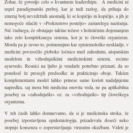
Zohar, že govorijo celo o kvantnem leadershipu. A medicini ni
uspel paradigmatski preboj, kar je tudi razlog, da prihaja do
zmeraj bolj nevzdržnih anomalij, ki se kopičijo in kopičijo, a jih je
nemogoče stlačiti v »Prokrustovo posteljo« zastarelega naziranja.
Nič čudnega, če obstajajo takšne težave s holističnim dojemanjem
tako zelo kompleksnega sistema, kot je to človeški organizem.
Morda pa je ravno to, poimenujmo kar epistemološko neskladje, v
medicini povzročilo globoko ločnico med zahodnim, alopatskim
modelom in vzhodnjaškimi medicinskimi sistemi, recimo
ayurvedo. Resnici na ljubo je vendarle potrebno priznati, da so
ponekod že presegli predsodke in prakticirajo oboje. Takšen
komplementarni model lahko prinese samo koristi nadaljnjemu
napredku, saj mora biti medicina enovita veda, ne pa aplikabilna
posebej za »zahodnjaški« oz. za »vzhodnjaški« tip človeškega
organizma.
V teh časih lahko domnevamo, da si je medicinska stroka, še
posebej izpostavljena epidemiologija, prizadevala doseči neko
stopnjo konsenza o zoperstavljanju virusnim okužbam. Videti je