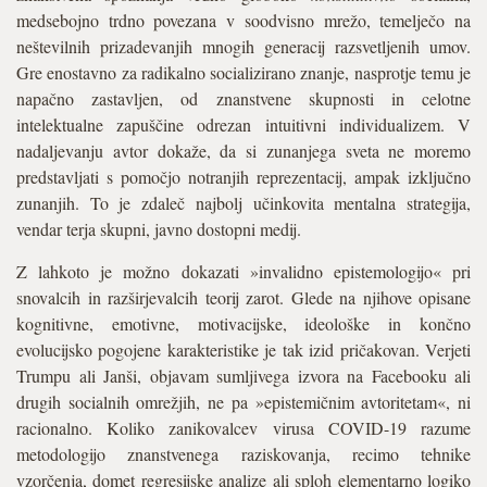
medsebojno trdno povezana v soodvisno mrežo, temelječo na
neštevilnih prizadevanjih mnogih generacij razsvetljenih umov.
Gre enostavno za radikalno socializirano znanje, nasprotje temu je
napačno zastavljen, od znanstvene skupnosti in celotne
intelektualne zapuščine odrezan intuitivni individualizem. V
nadaljevanju avtor dokaže, da si zunanjega sveta ne moremo
predstavljati s pomočjo notranjih reprezentacij, ampak izključno
zunanjih. To je zdaleč najbolj učinkovita mentalna strategija,
vendar terja skupni, javno dostopni medij.
Z lahkoto je možno dokazati »invalidno epistemologijo« pri
snovalcih in razširjevalcih teorij zarot. Glede na njihove opisane
kognitivne, emotivne, motivacijske, ideološke in končno
evolucijsko pogojene karakteristike je tak izid pričakovan. Verjeti
Trumpu ali Janši, objavam sumljivega izvora na Facebooku ali
drugih socialnih omrežjih, ne pa »epistemičnim avtoritetam«, ni
racionalno. Koliko zanikovalcev virusa COVID-19 razume
metodologijo znanstvenega raziskovanja, recimo tehnike
vzorčenja, domet regresijske analize ali sploh elementarno logiko