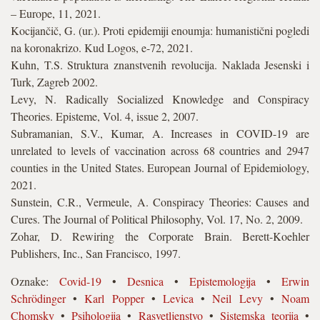
– Europe, 11, 2021.
Kocijančič, G. (ur.). Proti epidemiji enoumja: humanistični pogledi
na koronakrizo. Kud Logos, e-72, 2021.
Kuhn, T.S. Struktura znanstvenih revolucija. Naklada Jesenski i
Turk, Zagreb 2002.
Levy, N. Radically Socialized Knowledge and Conspiracy
Theories. Episteme, Vol. 4, issue 2, 2007.
Subramanian, S.V., Kumar, A. Increases in COVID-19 are
unrelated to levels of vaccination across 68 countries and 2947
counties in the United States. European Journal of Epidemiology,
2021.
Sunstein, C.R., Vermeule, A. Conspiracy Theories: Causes and
Cures. The Journal of Political Philosophy, Vol. 17, No. 2, 2009.
Zohar, D. Rewiring the Corporate Brain. Berett-Koehler
Publishers, Inc., San Francisco, 1997.
Oznake:
Covid-19
•
Desnica
•
Epistemologija
•
Erwin
Schrödinger
•
Karl Popper
•
Levica
•
Neil Levy
•
Noam
Chomsky
•
Psihologija
•
Rasvetljenstvo
•
Sistemska teorija
•