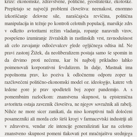
krize: ekonomske, zdravstvene, politične, geostrateške, ekološke.
Prepletajo se največji problemi človeštva: neenakost, enormno
izkoriščanje delovne sile, naraščajoča revščina, politična
manipulacija in težnje po kontroli celotnih populacij, marsikje zdrs
v odkrito avtoritarni režim vladanja, ropanje naravnih virov,
pospešeno izumiranje živralskih in rastlinskih vrst, ravnodušnost
ali celo zavajanje odločevalcev glede ogljičnega odtisa itd. Ne
pravi zastonj Žižek, da neoliberalizem postaja samo še spomin in
da drvimo proti nečemu, kar bi najbolj prikladno lahko
poimenovali korporativni fevdalizem. In dalje, Mastnak ima
popolnoma prav, ko poziva k odločnemu odporu zoper ta
razčlovečeni politično-ekonomski model oz. ideologijo, katere vrh
ledene gore je prav spodleteli boj zoper pandemijo. A s
pomembnim razločkom: znanstvena skupnost, ta epistemična
avtoriteta ostaja zaveznik človeštva, ne njegov sovražnik ali rabelj.
Nihče ne more sicer zanikati, da niso koruptivni tudi določeni
posamezniki ali morda celo širši krogi v farmacevtski industriji ali
v zdravstvu, vendar zle intencije generalizirati kar na celotno
znanstveno skupnost pomeni tlakovati pot mračnjaštvu srednjega