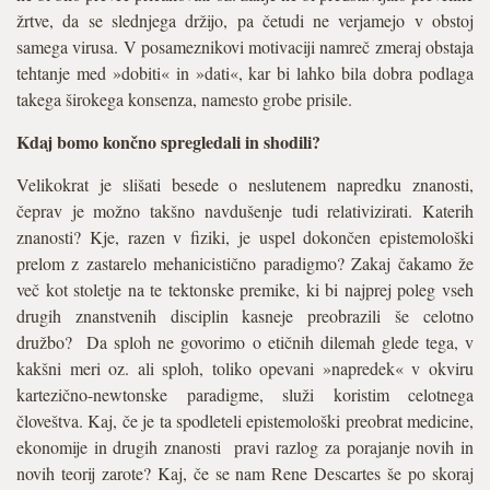
žrtve, da se slednjega držijo, pa četudi ne verjamejo v obstoj
samega virusa. V posameznikovi motivaciji namreč zmeraj obstaja
tehtanje med »dobiti« in »dati«, kar bi lahko bila dobra podlaga
takega širokega konsenza, namesto grobe prisile.
Kdaj bomo končno spregledali in shodili?
Velikokrat je slišati besede o neslutenem napredku znanosti,
čeprav je možno takšno navdušenje tudi relativizirati. Katerih
znanosti? Kje, razen v fiziki, je uspel dokončen epistemološki
prelom z zastarelo mehanicistično paradigmo? Zakaj čakamo že
več kot stoletje na te tektonske premike, ki bi najprej poleg vseh
drugih znanstvenih disciplin kasneje preobrazili še celotno
družbo? Da sploh ne govorimo o etičnih dilemah glede tega, v
kakšni meri oz. ali sploh, toliko opevani »napredek« v okviru
kartezično-newtonske paradigme, služi koristim celotnega
človeštva. Kaj, če je ta spodleteli epistemološki preobrat medicine,
ekonomije in drugih znanosti pravi razlog za porajanje novih in
novih teorij zarote? Kaj, če se nam Rene Descartes še po skoraj