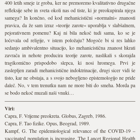
400 letih smeje iz groba, ker ne premoremo kvalitativno drugačne
refleksije sebe in sveta okoli nas od tiste, ki je preokupirala njega
samega? In končno, od kod mehanicistični »normalni« znanosti
pravica, da že sam izraz »teorije zarote« uporablja v slabšalnem,
pejorativnem pomenu? Kaj ni bila nekoč tudi sama, ko se je
ločevala od religije, v istem položaju? Mogoče bi si res lahko
sedanjo ambivalentno situacijo, ko mehanicistična znanost hkrati
zavrača in nehote producira teorije zarote, naslikali s skorajda
tragikomično prispodobo slepca, ki nosi hromega. Prvi je
zaslepljen zaradi mehanicistične indoktrinacije, drugi sicer vidi še
tisto, kar ne obstaja, a s svojo nebogljeno epistemologijo ne pride
daleč. No, v tem trenutku nam ne more biti do smeha. Morda pa
se bodo nekoč muzali naši vnuki…
Viri:
Capra, F. Vrijeme preokreta. Globus, Zagreb, 1986.
Capra, F. Tao fizike. Opus, Beograd, 1989.
Kampf, G. The epidemiological relevance of the COVID-19 –
vaccinated population is increasing. The Lancet Regional Health