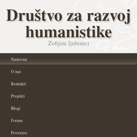
Društvo za razvoj
humanistike
Zofijini ljubimci
Naslovna
O nas
Kontakti
Projekti
Blogi
Forum
Povezave