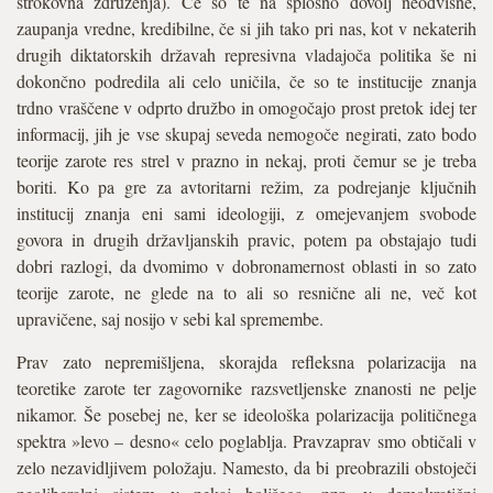
strokovna združenja). Če so te na splošno dovolj neodvisne,
zaupanja vredne, kredibilne, če si jih tako pri nas, kot v nekaterih
drugih diktatorskih državah represivna vladajoča politika še ni
dokončno podredila ali celo uničila, če so te institucije znanja
trdno vraščene v odprto družbo in omogočajo prost pretok idej ter
informacij, jih je vse skupaj seveda nemogoče negirati, zato bodo
teorije zarote res strel v prazno in nekaj, proti čemur se je treba
boriti. Ko pa gre za avtoritarni režim, za podrejanje ključnih
institucij znanja eni sami ideologiji, z omejevanjem svobode
govora in drugih državljanskih pravic, potem pa obstajajo tudi
dobri razlogi, da dvomimo v dobronamernost oblasti in so zato
teorije zarote, ne glede na to ali so resnične ali ne, več kot
upravičene, saj nosijo v sebi kal spremembe.
Prav zato nepremišljena, skorajda refleksna polarizacija na
teoretike zarote ter zagovornike razsvetljenske znanosti ne pelje
nikamor. Še posebej ne, ker se ideološka polarizacija političnega
spektra »levo – desno« celo poglablja. Pravzaprav smo obtičali v
zelo nezavidljivem položaju. Namesto, da bi preobrazili obstoječi