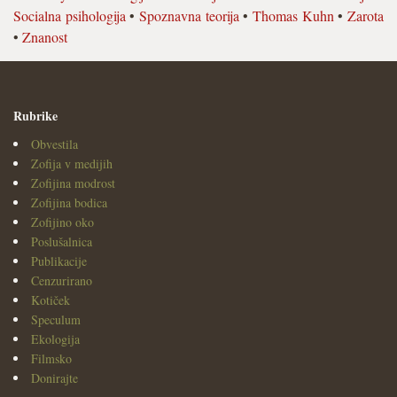
Socialna psihologija
•
Spoznavna teorija
•
Thomas Kuhn
•
Zarota
•
Znanost
Rubrike
Obvestila
Zofija v medijih
Zofijina modrost
Zofijina bodica
Zofijino oko
Poslušalnica
Publikacije
Cenzurirano
Kotiček
Speculum
Ekologija
Filmsko
Donirajte