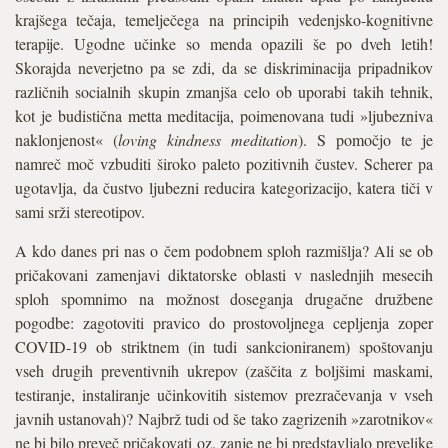
krajšega tečaja, temelječega na principih vedenjsko-kognitivne
terapije. Ugodne učinke so menda opazili še po dveh letih!
Skorajda neverjetno pa se zdi, da se diskriminacija pripadnikov
različnih socialnih skupin zmanjša celo ob uporabi takih tehnik,
kot je budistična metta meditacija, poimenovana tudi »ljubezniva
naklonjenost« (
loving kindness meditation
). S pomočjo te je
namreč moč vzbuditi široko paleto pozitivnih čustev. Scherer pa
ugotavlja, da čustvo ljubezni reducira kategorizacijo, katera tiči v
sami srži stereotipov.
A kdo danes pri nas o čem podobnem sploh razmišlja? Ali se ob
pričakovani zamenjavi diktatorske oblasti v naslednjih mesecih
sploh spomnimo na možnost doseganja drugačne družbene
pogodbe: zagotoviti pravico do prostovoljnega cepljenja zoper
COVID-19 ob striktnem (in tudi sankcioniranem) spoštovanju
vseh drugih preventivnih ukrepov (zaščita z boljšimi maskami,
testiranje, instaliranje učinkovitih sistemov prezračevanja v vseh
javnih ustanovah)? Najbrž tudi od še tako zagrizenih »zarotnikov«
ne bi bilo preveč pričakovati oz. zanje ne bi predstavljalo prevelike