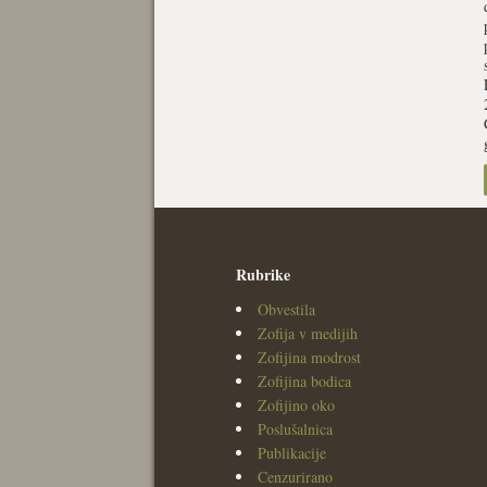
Rubrike
Obvestila
Zofija v medijih
Zofijina modrost
Zofijina bodica
Zofijino oko
Poslušalnica
Publikacije
Cenzurirano