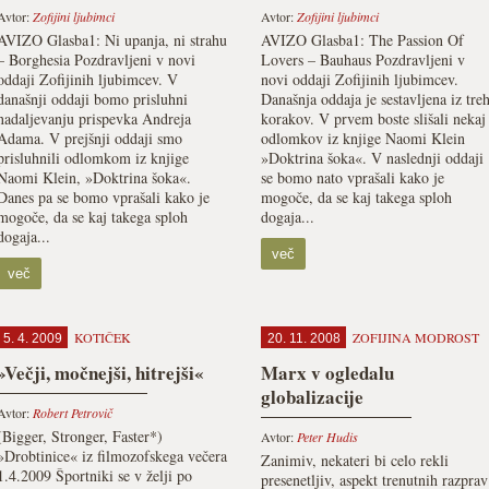
Avtor:
Zofijini ljubimci
Avtor:
Zofijini ljubimci
AVIZO Glasba1: Ni upanja, ni strahu
AVIZO Glasba1: The Passion Of
– Borghesia Pozdravljeni v novi
Lovers – Bauhaus Pozdravljeni v
oddaji Zofijinih ljubimcev. V
novi oddaji Zofijinih ljubimcev.
današnji oddaji bomo prisluhni
Današnja oddaja je sestavljena iz tre
nadaljevanju prispevka Andreja
korakov. V prvem boste slišali nekaj
Adama. V prejšnji oddaji smo
odlomkov iz knjige Naomi Klein
prisluhnili odlomkom iz knjige
»Doktrina šoka«. V naslednji oddaji
Naomi Klein, »Doktrina šoka«.
se bomo nato vprašali kako je
Danes pa se bomo vprašali kako je
mogoče, da se kaj takega sploh
mogoče, da se kaj takega sploh
dogaja...
dogaja...
več
več
KOTIČEK
ZOFIJINA MODROST
5. 4. 2009
20. 11. 2008
»Večji, močnejši, hitrejši«
Marx v ogledalu
globalizacije
Avtor:
Robert Petrovič
(Bigger, Stronger, Faster*)
Avtor:
Peter Hudis
»Drobtinice« iz filmozofskega večera
Zanimiv, nekateri bi celo rekli
1.4.2009 Športniki se v želji po
presenetljiv, aspekt trenutnih razprav