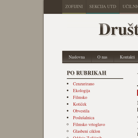
ZOFIJINI
SEKCIJA UTD
UČILN
Društ
Naslovna
O nas
Kontakti
PO RUBRIKAH
Cenzurirano
Ekologija
Filmsko
Kotiček
Obvestila
Poslušalnica
Filmsko vrtoglavo
Glasbeni ciklon
Oddaja Zofijinih