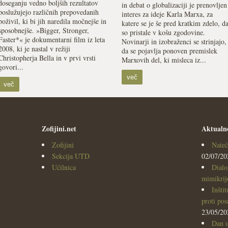
doseganju vedno boljših rezultatov
in debat o globalizaciji je prenovljen
poslužujejo različnih prepovedanih
interes za ideje Karla Marxa, za
poživil, ki bi jih naredila močnejše in
katere se je še pred kratkim zdelo, d
sposobnejše. »Bigger, Stronger,
so pristale v košu zgodovine.
Faster*« je dokumentarni film iz leta
Novinarji in izobraženci se strinjajo,
2008, ki je nastal v režiji
da se pojavlja ponoven premislek
Christopherja Bella in v prvi vrsti
Marxovih del, ki misleca iz...
govori...
več
več
Zofijini.net
Aktualn
Zofijini
Nateč
Sekcija UTD
02/07/20
Učilnica
Dialo
mimikrijo
Inšti
proti po
23/05/20
Dan u