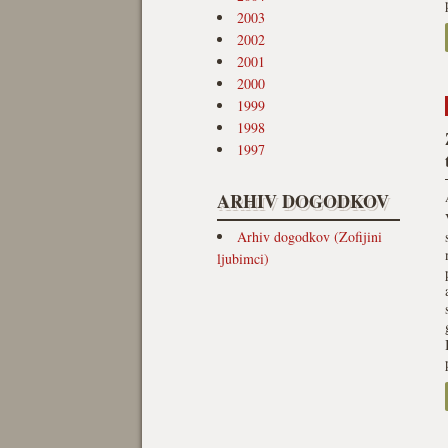
2003
2002
2001
2000
1999
1998
1997
ARHIV DOGODKOV
Arhiv dogodkov (Zofijini
ljubimci)