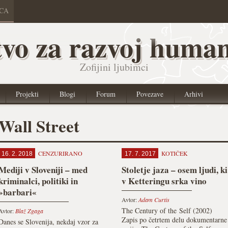
ICA
vo za razvoj human
Zofijini ljubimci
Projekti
Blogi
Forum
Povezave
Arhivi
Wall Street
CENZURIRANO
KOTIČEK
16. 2. 2018
17. 7. 2017
Mediji v Sloveniji – med
Stoletje jaza – osem ljudi, ki
kriminalci, politiki in
v Ketteringu srka vino
»barbari«
Avtor:
Adam Curtis
The Century of the Self (2002)
Avtor:
Blaž Zgaga
Zapis po četrtem delu dokumentarne
Danes se Slovenija, nekdaj vzor za