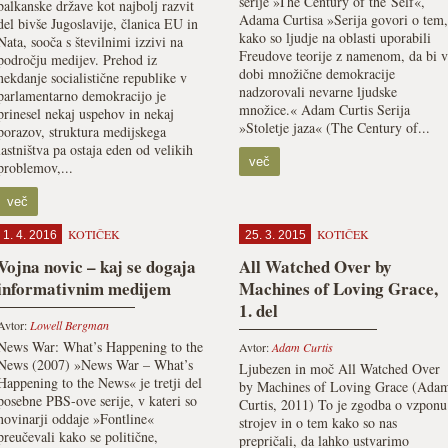
serije »The Century of the Self«,
balkanske države kot najbolj razvit
Adama Curtisa »Serija govori o tem,
del bivše Jugoslavije, članica EU in
kako so ljudje na oblasti uporabili
Nata, sooča s številnimi izzivi na
Freudove teorije z namenom, da bi v
področju medijev. Prehod iz
dobi množične demokracije
nekdanje socialistične republike v
nadzorovali nevarne ljudske
parlamentarno demokracijo je
množice.« Adam Curtis Serija
prinesel nekaj uspehov in nekaj
»Stoletje jaza« (The Century of...
porazov, struktura medijskega
lastništva pa ostaja eden od velikih
več
problemov,...
več
KOTIČEK
KOTIČEK
1. 4. 2016
25. 3. 2015
Vojna novic – kaj se dogaja
All Watched Over by
informativnim medijem
Machines of Loving Grace,
1. del
Avtor:
Lowell Bergman
News War: What’s Happening to the
Avtor:
Adam Curtis
News (2007) »News War – What’s
Ljubezen in moč All Watched Over
Happening to the News« je tretji del
by Machines of Loving Grace (Ada
posebne PBS-ove serije, v kateri so
Curtis, 2011) To je zgodba o vzponu
novinarji oddaje »Fontline«
strojev in o tem kako so nas
preučevali kako se politične,
prepričali, da lahko ustvarimo