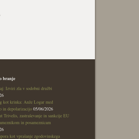
a
o branje
aj: Izviri zla v sodobni družbi
26
g kot krinka: Anže Logar med
 in depolarizacijo
05/06/2026
tut Trivelis, zastraševanje in sankcije EU
sameznikom in posameznicam
26
pora kot vprašanje zgodovinskega