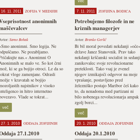
več
ZOFIJA V MEDIJIH
ZOFIJINA BODICA
16. 11. 2011
7. 11. 2011
Vseprisotnost anonimnih
Potrebujemo filozofe in ne
maščevalcev
kriznih managerjev
Avtor:
Samo Bohak
Avtor:
Branko Gerlič
»Smo anonimni. Smo legija. Ne
Bi bil moral povedati nekdanji »oče
odpuščamo. Ne pozabljamo.
države Janez Stanovnik. Prav tako
Pričakujte nas.« Anonimni O
nekdanji krščanski socialist in sedanj
Anonimnih se malo ve. So kot črni
zanikovalec svoje revolucionarne
mož, ki se ga bojijo otroci. Le da so
preteklosti. Tako vsaj je zvenel
tokrat vloge zamenjane. Odrasli
njegov izmikajoči odgovor na moje
možje v kravatah se bojijo
vprašanje, postavljeno pred
mozoljastih najstnikov z visoko
železniško postajo Maribor češ kako
inteligenco in hitro internetno
to, da nenadoma med partizani ni
povezavo. Vlade se tokrat...
bilo nobenega revolucionarja ampak
zgolj borci...
več
več
ODDAJA ZOFIJINIH
ODDAJA ZOFIJINIH
27. 1. 2010
20. 1. 2010
Oddaja 27.1.2010
Oddaja 20.1.2010