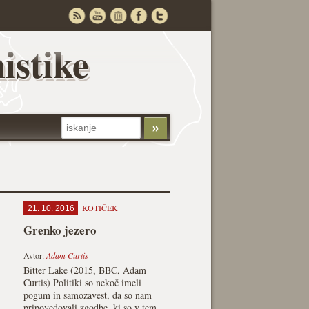
istike
KOTIČEK
21. 10. 2016
Grenko jezero
Avtor:
Adam Curtis
Bitter Lake (2015, BBC, Adam
Curtis) Politiki so nekoč imeli
pogum in samozavest, da so nam
pripovedovali zgodbe, ki so v tem