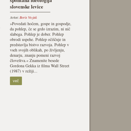
spontana ideologija
slovenske levice
Avtor:
Boris Vezjak
»Povedati hočem, gospe in gospodje,
h
da pohlep, če se grdo izrazim, ni nič
slabega. Pohlep je dober. Pohlep
obrodi uspehe. Pohlep očiščuje in
predstavlja bistvo razvoja. Pohlep v
vseh svojih oblikah, po življenju,
denarju, znanju pomeni razvoj
človeštva.« Znamenite besede
Gordona Gekka iz filma Wall Street
(1987) v režiji...
več