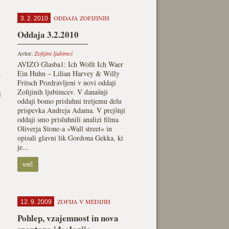
ODDAJA ZOFIJINIH
3. 2. 2010
Oddaja 3.2.2010
Avtor:
Zofijini ljubimci
AVIZO Glasba1: Ich Wollt Ich Waer
Ein Huhn – Lilian Harvey & Willy
«
Fritsch Pozdravljeni v novi oddaji
Zofijinih ljubimcev. V današnji
i
oddaji bomo prisluhni tretjemu delu
prispevka Andreja Adama. V prejšnji
oddaji smo prisluhnili analizi filma
Oliverja Stone-a »Wall street« in
opisali glavni lik Gordona Gekka, ki
je...
več
ZOFIJA V MEDIJIH
12. 9. 2009
Pohlep, vzajemnost in nova