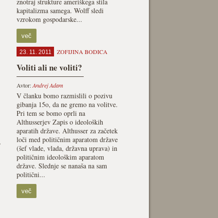
znotraj strukture ameriškega stila
kapitalizma samega. Wolff sledi
vzrokom gospodarske...
več
ZOFIJINA BODICA
23. 11. 2011
Voliti ali ne voliti?
Avtor:
Andrej Adam
V članku bomo razmislili o pozivu
gibanja 15o, da ne gremo na volitve.
Pri tem se bomo oprli na
Althusserjev Zapis o ideoloških
aparatih države. Althusser za začetek
loči med političnim aparatom države
,
(šef vlade, vlada, državna uprava) in
političnim ideološkim aparatom
-
države. Slednje se nanaša na sam
politični...
več