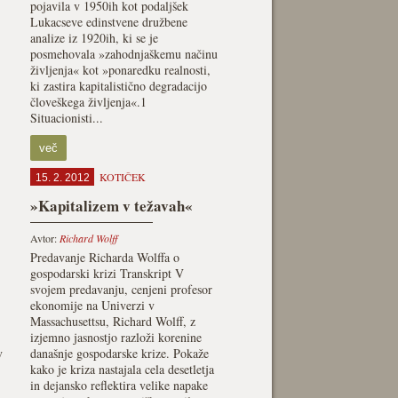
pojavila v 1950ih kot podaljšek
Lukacseve edinstvene družbene
analize iz 1920ih, ki se je
posmehovala »zahodnjaškemu načinu
življenja« kot »ponaredku realnosti,
ki zastira kapitalistično degradacijo
človeškega življenja«.1
Situacionisti...
več
KOTIČEK
15. 2. 2012
»Kapitalizem v težavah«
Avtor:
Richard Wolff
Predavanje Richarda Wolffa o
gospodarski krizi Transkript V
svojem predavanju, cenjeni profesor
ekonomije na Univerzi v
Massachusettsu, Richard Wolff, z
izjemno jasnostjo razloži korenine
v
današnje gospodarske krize. Pokaže
kako je kriza nastajala cela desetletja
in dejansko reflektira velike napake