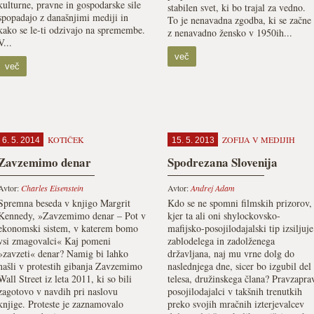
kulturne, pravne in gospodarske sile
stabilen svet, ki bo trajal za vedno.
spopadajo z današnjimi mediji in
To je nenavadna zgodba, ki se začne
kako se le-ti odzivajo na spremembe.
z nenavadno žensko v 1950ih...
V...
več
več
KOTIČEK
ZOFIJA V MEDIJIH
6. 5. 2014
15. 5. 2013
Zavzemimo denar
Spodrezana Slovenija
Avtor:
Charles Eisenstein
Avtor:
Andrej Adam
Spremna beseda v knjigo Margrit
Kdo se ne spomni filmskih prizorov,
Kennedy, »Zavzemimo denar – Pot v
kjer ta ali oni shylockovsko-
ekonomski sistem, v katerem bomo
mafijsko-posojilodajalski tip izsiljuje
vsi zmagovalci« Kaj pomeni
zablodelega in zadolženega
»zavzeti« denar? Namig bi lahko
državljana, naj mu vrne dolg do
našli v protestih gibanja Zavzemimo
naslednjega dne, sicer bo izgubil del
Wall Street iz leta 2011, ki so bili
telesa, družinskega člana? Pravzapra
zagotovo v navdih pri naslovu
posojilodajalci v takšnih trenutkih
knjige. Proteste je zaznamovalo
preko svojih mračnih izterjevalcev