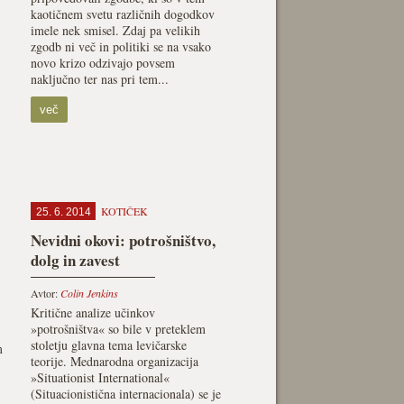
kaotičnem svetu različnih dogodkov
imele nek smisel. Zdaj pa velikih
zgodb ni več in politiki se na vsako
novo krizo odzivajo povsem
naključno ter nas pri tem...
več
KOTIČEK
25. 6. 2014
Nevidni okovi: potrošništvo,
dolg in zavest
Avtor:
Colin Jenkins
Kritične analize učinkov
»potrošništva« so bile v preteklem
stoletju glavna tema levičarske
m
teorije. Mednarodna organizacija
»Situationist International«
(Situacionistična internacionala) se je