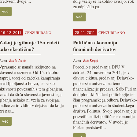
predvsem dvoje....
dolg vselej še nekoliko zvišajo, rok
za odplačilo pa...
več
več
CENZURIRANO
CENZURIRANO
16. 12. 2011
28. 11. 2011
Zakaj je gibanje 15o videti
Politična ekonomija
tako eksotično?
finančnih derivatov
Avtor:
Boris Jereb
Avtor:
Rok Kogej
Vprašanje se nanaša izključno na
Poročilo s predavanja DPU V
slovenske razmere. Od 15. oktobra
četrtek, 24. novembra 2011, je v
naprej, torej od začetka kampiranja
okviru ciklusa predavanj Delavsko-
pred ljubljansko borzo, ter vrsto
punkerske univerza na temo
aktivnosti povezanih s tem gibanjem,
financializacije predaval Sašo Furlan
se zdi da širša slovenska javnost tega
dodiplomski študent politologije ter
gibanja nekako ni vzela za svojega.
član programskega odbora Delavsko
Indice za to vidim v dejstvu, da ko je
punkerske univerze in študentskega
pri nas...
društva Polituss. Svoje predavanje je
posvetil analizi politične ekonomije
več
finančnih derivatov. V uvodu je
Furlan predstavil...