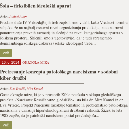
Šola – fleksibilen ideološki aparat
Avtor:
Andrej Adam
Prodane duše IV V dozdajšnjih treh zapisih smo videli, kako Vrednost formira
subjekte že na najbolj osnovni ravni organiziranja produkcije, nato na ravni
ponotranjenja pravnih razmerij in slednjič na ravni kategorialnega aparata v
šolskem prostoru. Sklenili smo z ugotovitvijo, da je tudi spremembo
dominantnega šolskega diskurza (šolske ideologije) treba...
več
OKROGLA MIZA
16. 6. 2014
Pretresanje koncepta patološkega narcisizma v sodobni
kiber družbi
Avtor:
Eva Vrtačič
,
Mirt Komel
Gosta okrogle mize, ki je v prostorih Kible potekala v sklopu gledališkega
projekta »Narcissus: Resničnostno gledališče«, sta bila dr. Mirt Komel in dr.
Eva Vrtačič. Projekt Narcissus raziskuje tematiko in problematiko patološkega
narcisizma v današnji hipertehnologizirani družbeni realnosti. Žižek že leta
1985 zapiše, da je patološki narcisizem postal prevladujoča...
več