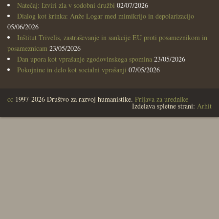
Natečaj: Izviri zla v sodobni družbi
02/07/2026
Dialog kot krinka: Anže Logar med mimikrijo in depolarizacijo
05/06/2026
Inštitut Trivelis, zastraševanje in sankcije EU proti posameznikom in
posameznicam
23/05/2026
Dan upora kot vprašanje zgodovinskega spomina
23/05/2026
Pokojnine in delo kot socialni vprašanji
07/05/2026
cc
1997-2026 Društvo za razvoj humanistike.
Prijava za urednike
Izdelava spletne strani:
Arhit