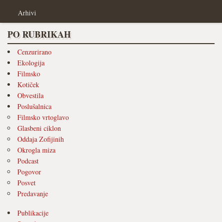
Arhivi
PO RUBRIKAH
Cenzurirano
Ekologija
Filmsko
Kotiček
Obvestila
Poslušalnica
Filmsko vrtoglavo
Glasbeni ciklon
Oddaja Zofijinih
Okrogla miza
Podcast
Pogovor
Posvet
Predavanje
Publikacije