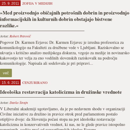
ZOFIJA V MEDIJIH
25. 9. 2011
»Med proizvodnjo običajnih potrošnih dobrin in proizvodnjo
informacijskih in kulturnih dobrin obstajajo bistvene
razlike.«
Avtor:
Robert Petrovič
Pogovor Dr. Karmen Erjavec Dr. Karmen Erjavec je izredna profesorica za
komunikologijo na Fakulteti za družbene vede v Ljubljani. Raziskovalno se
ukvarja s kritično analizo medijskega diskurza, vzgojo za medije in novinarsko
kakovostjo ter velja za eno vodilnih slovenskih raziskovalk na področju
komunikologije. Napisala ali sodelovala je pri pripravi...
več
CENZURIRANO
15. 6. 2011
Ideološka restavracija katolicizma in družinske vrednote
Avtor:
Darko Štrajn
V Liberalni akademiji ugotavljamo, da je po nedavnem shodu v organizaciji
Civilne iniciative za družino in pravice otrok pred parlamentom postalo
otipljivo dvoje: da Slovenija počasi stopa na pot ideološke restavracije
katolicizma in konzervativnih vrednot, ki nas, ne le glede pravice istospolno
usmerjenih, vodijo proč od razsvetljenskih idealov Evrope...