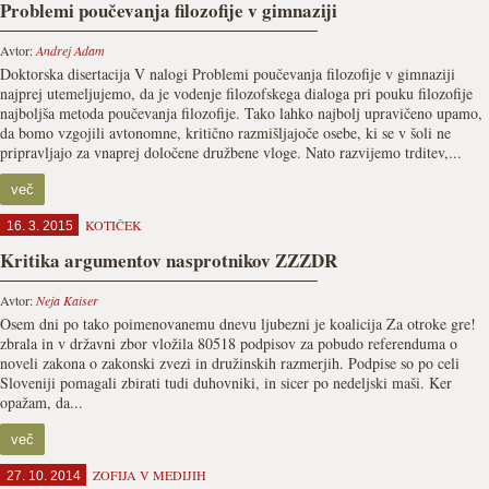
Problemi poučevanja filozofije v gimnaziji
Avtor:
Andrej Adam
Doktorska disertacija V nalogi Problemi poučevanja filozofije v gimnaziji
najprej utemeljujemo, da je vodenje filozofskega dialoga pri pouku filozofije
najboljša metoda poučevanja filozofije. Tako lahko najbolj upravičeno upamo,
da bomo vzgojili avtonomne, kritično razmišljajoče osebe, ki se v šoli ne
pripravljajo za vnaprej določene družbene vloge. Nato razvijemo trditev,...
več
KOTIČEK
16. 3. 2015
Kritika argumentov nasprotnikov ZZZDR
Avtor:
Neja Kaiser
Osem dni po tako poimenovanemu dnevu ljubezni je koalicija Za otroke gre!
zbrala in v državni zbor vložila 80518 podpisov za pobudo referenduma o
noveli zakona o zakonski zvezi in družinskih razmerjih. Podpise so po celi
Sloveniji pomagali zbirati tudi duhovniki, in sicer po nedeljski maši. Ker
opažam, da...
več
ZOFIJA V MEDIJIH
27. 10. 2014