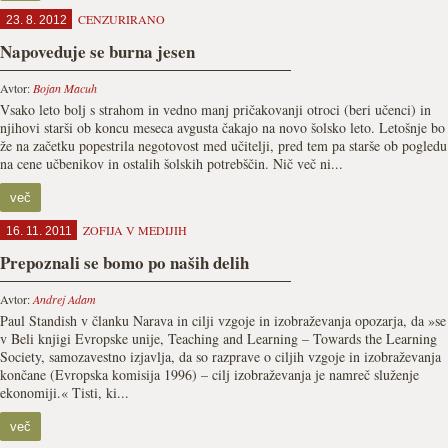
CENZURIRANO
23. 8. 2012
Napoveduje se burna jesen
Avtor:
Bojan Macuh
Vsako leto bolj s strahom in vedno manj pričakovanji otroci (beri učenci) in
njihovi starši ob koncu meseca avgusta čakajo na novo šolsko leto. Letošnje bo
že na začetku popestrila negotovost med učitelji, pred tem pa starše ob pogledu
na cene učbenikov in ostalih šolskih potrebščin. Nič več ni...
več
ZOFIJA V MEDIJIH
16. 11. 2011
Prepoznali se bomo po naših delih
Avtor:
Andrej Adam
Paul Standish v članku Narava in cilji vzgoje in izobraževanja opozarja, da »se
v Beli knjigi Evropske unije, Teaching and Learning – Towards the Learning
Society, samozavestno izjavlja, da so razprave o ciljih vzgoje in izobraževanja
končane (Evropska komisija 1996) – cilj izobraževanja je namreč služenje
ekonomiji.« Tisti, ki...
več