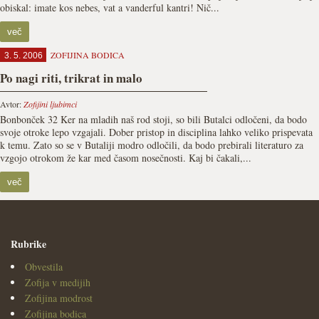
obiskal: imate kos nebes, vat a vanderful kantri! Nič...
več
ZOFIJINA BODICA
3. 5. 2006
Po nagi riti, trikrat in malo
Avtor:
Zofijini ljubimci
Bonbonček 32 Ker na mladih naš rod stoji, so bili Butalci odločeni, da bodo
svoje otroke lepo vzgajali. Dober pristop in disciplina lahko veliko prispevata
k temu. Zato so se v Butaliji modro odločili, da bodo prebirali literaturo za
vzgojo otrokom že kar med časom nosečnosti. Kaj bi čakali,...
več
Rubrike
Obvestila
Zofija v medijih
Zofijina modrost
Zofijina bodica