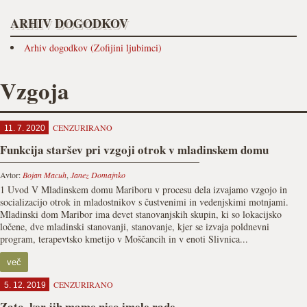
ARHIV DOGODKOV
Arhiv dogodkov (Zofijini ljubimci)
Vzgoja
CENZURIRANO
11. 7. 2020
Funkcija staršev pri vzgoji otrok v mladinskem domu
Avtor:
Bojan Macuh
,
Janez Domajnko
1 Uvod V Mladinskem domu Mariboru v procesu dela izvajamo vzgojo in
socializacijo otrok in mladostnikov s čustvenimi in vedenjskimi motnjami.
Mladinski dom Maribor ima devet stanovanjskih skupin, ki so lokacijsko
ločene, dve mladinski stanovanji, stanovanje, kjer se izvaja poldnevni
program, terapevtsko kmetijo v Moščancih in v enoti Slivnica...
več
CENZURIRANO
5. 12. 2019
Zato, ker jih mame niso imele rade…