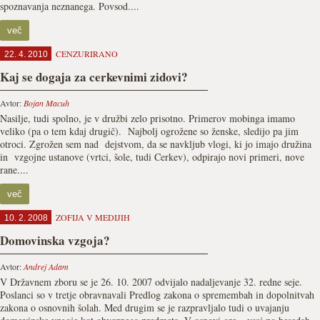
spoznavanja neznanega. Povsod....
več
CENZURIRANO
22. 4. 2010
Kaj se dogaja za cerkevnimi zidovi?
Avtor:
Bojan Macuh
Nasilje, tudi spolno, je v družbi zelo prisotno. Primerov mobinga imamo
veliko (pa o tem kdaj drugič). Najbolj ogrožene so ženske, sledijo pa jim
otroci. Zgrožen sem nad dejstvom, da se navkljub vlogi, ki jo imajo družina
in vzgojne ustanove (vrtci, šole, tudi Cerkev), odpirajo novi primeri, nove
rane....
več
ZOFIJA V MEDIJIH
10. 2. 2008
Domovinska vzgoja?
Avtor:
Andrej Adam
V Državnem zboru se je 26. 10. 2007 odvijalo nadaljevanje 32. redne seje.
Poslanci so v tretje obravnavali Predlog zakona o spremembah in dopolnitvah
zakona o osnovnih šolah. Med drugim se je razpravljalo tudi o uvajanju