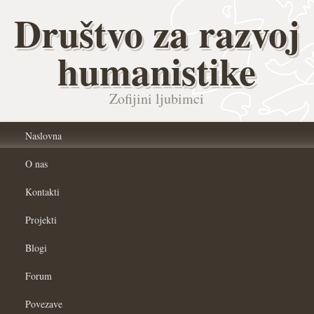
Društvo za razvoj
humanistike
Zofijini ljubimci
Naslovna
O nas
Kontakti
Projekti
Blogi
Forum
Povezave