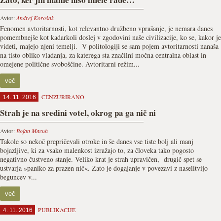
Avtor:
Andrej Korošak
Fenomen avtoritarnosti, kot relevantno družbeno vprašanje, je nemara danes
pomembnejše kot kadarkoli doslej v zgodovini naše civilizacije, ko se, kakor je
videti, majejo njeni temelji. V politologiji se sam pojem avtoritarnosti nanaša
na tisto obliko vladanja, za katerega sta značilni močna centralna oblast in
omejene politične svoboščine. Avtoritarni režim...
več
CENZURIRANO
14. 11. 2016
Strah je na sredini votel, okrog pa ga nič ni
Avtor:
Bojan Macuh
Takole so nekoč prepričevali otroke in še danes vse tiste bolj ali manj
bojazljive, ki za vsako malenkost izražajo to, za človeka tako pogosto
negativno čustveno stanje. Veliko krat je strah upravičen, drugič spet se
ustvarja »paniko za prazen nič«. Zato je dogajanje v povezavi z naselitvijo
beguncev v...
več
PUBLIKACIJE
4. 11. 2016