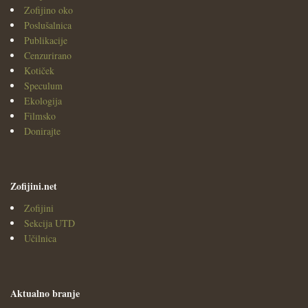
Zofijino oko
Poslušalnica
Publikacije
Cenzurirano
Kotiček
Speculum
Ekologija
Filmsko
Donirajte
Zofijini.net
Zofijini
Sekcija UTD
Učilnica
Aktualno branje