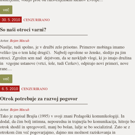
več
CENZURIRANO
30. 5. 2010
So naši otroci varni?
Avtor:
Bojan Macuh
Nasilje, tudi spolno, je v družbi zelo prisotno. Primerov mobinga imamo
veliko (pa o tem kdaj drugič). Najbolj ogrožene so ženske, sledijo pa jim
otroci. Zgrožen sem nad dejstvom, da se navkljub vlogi, ki jo imajo družina
in vzgojne ustanove (vrtci, šole, tudi Cerkev), odpirajo novi primeri, nove
rane....
več
CENZURIRANO
6. 5. 2010
Otrok potrebuje za razvoj pogovor
Avtor:
Bojan Macuh
Tako je zapisal Brajša (1995) v svoji znani Pedagoški komunikologiji. In
dodal, da čim bolj intimna, neposredna in trajnejša bo komunikacija, hitreje bo
otrok shodil in spregovoril, manj bo bolan, lažje se bo socializiral. Zato se z
otrokom čim več pogovarjajmo, dajmo mu možnost raziskovanja in