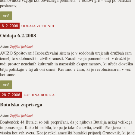
domovinske vzgoje kot obveznega predmeta. V osnovi gre – vsaj po besedah
poslancev,...
več
ODDAJA ZOFIJINIH
6. 2. 2008
Oddaja 6.2.2008
Avtor:
Zofijini ljubimci
AVIZO Spoštovani! Izobraževalni sistem je v sodobnih urejenih družbah sam
temelj te sodobnosti in civiliziranosti. Zaradi svoje pomembnosti v družbi je
tudi prostor nenehnih kulturnih in nazorskih eksperimentov, ki učeča človeška
bitja potiskajo v tej ali oni smeri. Ker smo v času, ki je revolucionaren v več
kot samo...
več
ZOFIJINA BODICA
28. 7. 2006
Butalska zaprisega
Avtor:
Zofijini ljubimci
Bonbonček 44 Butalci so bili prepričani, da je njihova Butalija nekaj velikega
in ponosnega. Kako bi ne bila, ko pa je tako čudovita, svetilniško jasna in
visoka kot vrh sveta. Kot je rekel ameriški butalski prijatelj Grmovnik, ki jo je