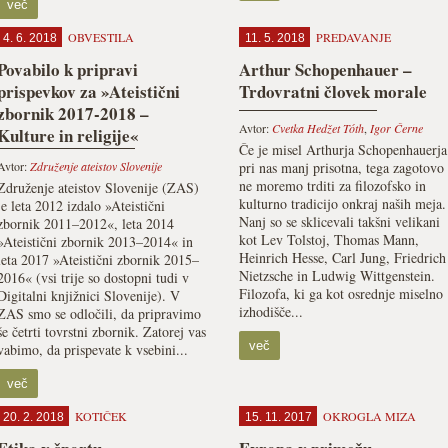
več
OBVESTILA
PREDAVANJE
4. 6. 2018
11. 5. 2018
Povabilo k pripravi
Arthur Schopenhauer –
prispevkov za »Ateistični
Trdovratni človek morale
zbornik 2017-2018 –
Avtor:
Cvetka Hedžet Tóth
,
Igor Černe
Kulture in religije«
Če je misel Arthurja Schopenhauerja
Avtor:
Združenje ateistov Slovenije
pri nas manj prisotna, tega zagotovo
ne moremo trditi za filozofsko in
Združenje ateistov Slovenije (ZAS)
kulturno tradicijo onkraj naših meja.
je leta 2012 izdalo »Ateistični
Nanj so se sklicevali takšni velikani
zbornik 2011–2012«, leta 2014
kot Lev Tolstoj, Thomas Mann,
»Ateistični zbornik 2013–2014« in
Heinrich Hesse, Carl Jung, Friedrich
leta 2017 »Ateistični zbornik 2015–
Nietzsche in Ludwig Wittgenstein.
2016« (vsi trije so dostopni tudi v
Filozofa, ki ga kot osrednje miselno
Digitalni knjižnici Slovenije). V
izhodišče...
ZAS smo se odločili, da pripravimo
še četrti tovrstni zbornik. Zatorej vas
več
vabimo, da prispevate k vsebini...
več
KOTIČEK
OKROGLA MIZA
20. 2. 2018
15. 11. 2017