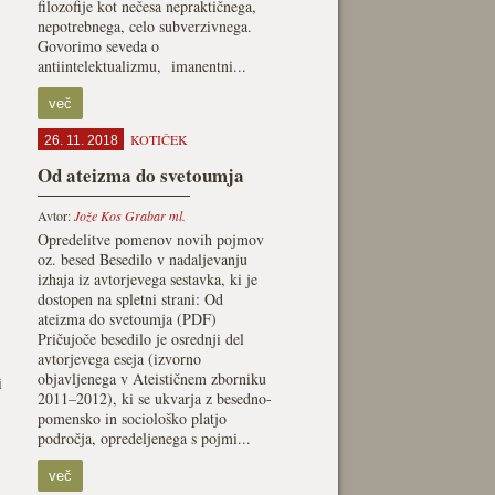
filozofije kot nečesa nepraktičnega,
nepotrebnega, celo subverzivnega.
Govorimo seveda o
antiintelektualizmu, imanentni...
več
KOTIČEK
26. 11. 2018
Od ateizma do svetoumja
Avtor:
Jože Kos Grabar ml.
Opredelitve pomenov novih pojmov
oz. besed Besedilo v nadaljevanju
izhaja iz avtorjevega sestavka, ki je
dostopen na spletni strani: Od
ateizma do svetoumja (PDF)
Pričujoče besedilo je osrednji del
avtorjevega eseja (izvorno
objavljenega v Ateističnem zborniku
i
2011–2012), ki se ukvarja z besedno-
pomensko in sociološko platjo
področja, opredeljenega s pojmi...
več