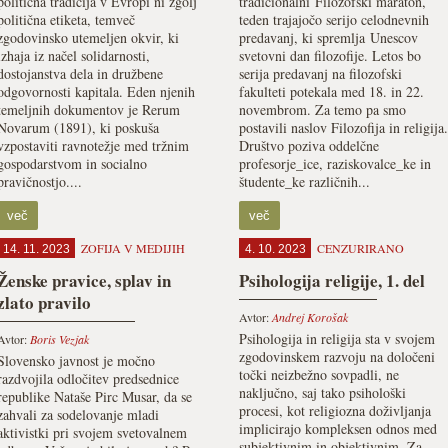
politična tradicija v Evropi ni zgolj
tradicionalni Filozofski maraton,
politična etiketa, temveč
teden trajajočo serijo celodnevnih
zgodovinsko utemeljen okvir, ki
predavanj, ki spremlja Unescov
izhaja iz načel solidarnosti,
svetovni dan filozofije. Letos bo
dostojanstva dela in družbene
serija predavanj na filozofski
odgovornosti kapitala. Eden njenih
fakulteti potekala med 18. in 22.
temeljnih dokumentov je Rerum
novembrom. Za temo pa smo
Novarum (1891), ki poskuša
postavili naslov Filozofija in religija.
vzpostaviti ravnotežje med tržnim
Društvo poziva oddelčne
gospodarstvom in socialno
profesorje_ice, raziskovalce_ke in
pravičnostjo....
študente_ke različnih...
več
več
ZOFIJA V MEDIJIH
CENZURIRANO
14. 11. 2023
4. 10. 2023
Ženske pravice, splav in
Psihologija religije, 1. del
zlato pravilo
Avtor:
Andrej Korošak
Psihologija in religija sta v svojem
Avtor:
Boris Vezjak
zgodovinskem razvoju na določeni
Slovensko javnost je močno
točki neizbežno sovpadli, ne
razdvojila odločitev predsednice
naključno, saj tako psihološki
republike Nataše Pirc Musar, da se
procesi, kot religiozna doživljanja
zahvali za sodelovanje mladi
implicirajo kompleksen odnos med
aktivistki pri svojem svetovalnem
subjektivnim in objektivnim. Za