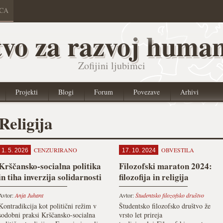
ICA
vo za razvoj human
Zofijini ljubimci
Projekti
Blogi
Forum
Povezave
Arhivi
Religija
CENZURIRANO
OBVESTILA
1. 5. 2026
17. 10. 2024
Krščansko-socialna politika
Filozofski maraton 2024:
in tiha inverzija solidarnosti
filozofija in religija
Avtor:
Anja Juhant
Avtor:
Študentsko filozofsko društvo
Kontradikcija kot politični režim v
Študentsko filozofsko društvo že
sodobni praksi Krščansko-socialna
vrsto let prireja