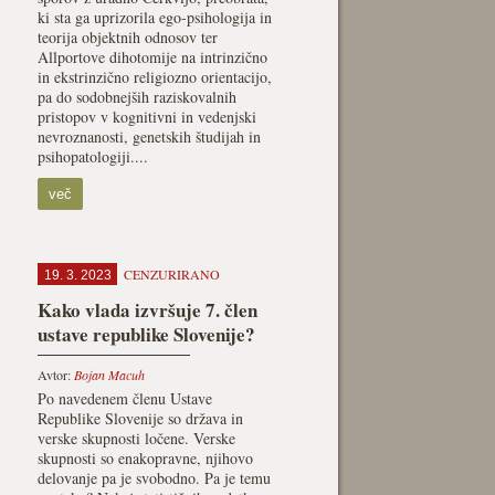
ki sta ga uprizorila ego-psihologija in
teorija objektnih odnosov ter
Allportove dihotomije na intrinzično
in ekstrinzično religiozno orientacijo,
pa do sodobnejših raziskovalnih
pristopov v kognitivni in vedenjski
nevroznanosti, genetskih študijah in
psihopatologiji....
več
CENZURIRANO
19. 3. 2023
Kako vlada izvršuje 7. člen
ustave republike Slovenije?
Avtor:
Bojan Macuh
Po navedenem členu Ustave
Republike Slovenije so država in
verske skupnosti ločene. Verske
skupnosti so enakopravne, njihovo
delovanje pa je svobodno. Pa je temu