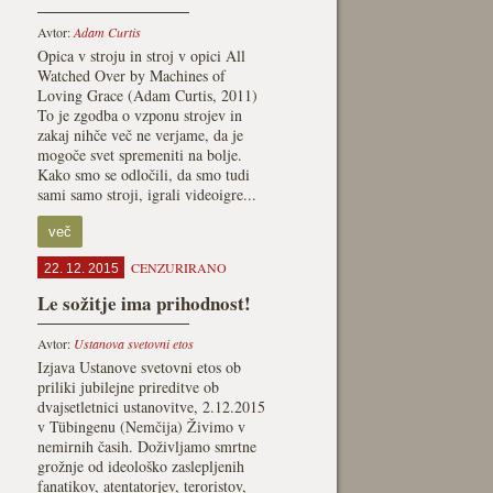
Avtor:
Adam Curtis
Opica v stroju in stroj v opici All
Watched Over by Machines of
Loving Grace (Adam Curtis, 2011)
To je zgodba o vzponu strojev in
zakaj nihče več ne verjame, da je
mogoče svet spremeniti na bolje.
Kako smo se odločili, da smo tudi
sami samo stroji, igrali videoigre...
več
CENZURIRANO
22. 12. 2015
Le sožitje ima prihodnost!
Avtor:
Ustanova svetovni etos
Izjava Ustanove svetovni etos ob
priliki jubilejne prireditve ob
dvajsetletnici ustanovitve, 2.12.2015
v Tübingenu (Nemčija) Živimo v
nemirnih časih. Doživljamo smrtne
grožnje od ideološko zaslepljenih
fanatikov, atentatorjev, teroristov,