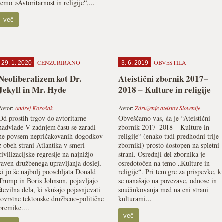
temo »Avtoritarnost in religije“,...
več
CENZURIRANO
OBVESTILA
29. 1. 2020
3. 6. 2019
Neoliberalizem kot Dr.
Ateistični zbornik 2017–
Jekyll in Mr. Hyde
2018 – Kulture in religije
Avtor:
Andrej Korošak
Avtor:
Združenje ateistov Slovenije
Od prostih trgov do avtoritarne
Obveščamo vas, da je “Ateistični
nadvlade V zadnjem času se zaradi
zbornik 2017–2018 – Kulture in
ne povsem nepričakovanih dogodkov
religije“ (enako tudi predhodni trije
z obeh strani Atlantika v smeri
zborniki) prosto dostopen na spletni
civilizacijske regresije na najnižjo
strani. Osrednji del zbornika je
raven družbenega upravljanja doslej,
osredotočen na temo „Kulture in
ki jo še najbolj poosebljata Donald
religije“. Pri tem gre za prispevke, k
Trump in Boris Johnson, pojavljajo
se nanašajo na povezave, odnose in
številna dela, ki skušajo pojasnjevati
součinkovanja med na eni strani
tovrstne tektonske družbeno-politične
kulturami...
premike....
več