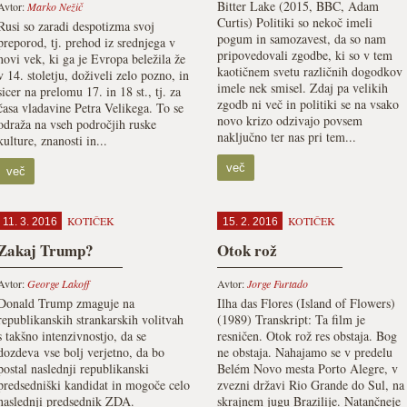
Bitter Lake (2015, BBC, Adam
Avtor:
Marko Nežič
Curtis) Politiki so nekoč imeli
Rusi so zaradi despotizma svoj
pogum in samozavest, da so nam
preporod, tj. prehod iz srednjega v
pripovedovali zgodbe, ki so v tem
novi vek, ki ga je Evropa beležila že
kaotičnem svetu različnih dogodkov
v 14. stoletju, doživeli zelo pozno, in
imele nek smisel. Zdaj pa velikih
sicer na prelomu 17. in 18 st., tj. za
zgodb ni več in politiki se na vsako
časa vladavine Petra Velikega. To se
novo krizo odzivajo povsem
odraža na vseh področjih ruske
naključno ter nas pri tem...
kulture, znanosti in...
več
več
KOTIČEK
KOTIČEK
11. 3. 2016
15. 2. 2016
Zakaj Trump?
Otok rož
Avtor:
George Lakoff
Avtor:
Jorge Furtado
Donald Trump zmaguje na
Ilha das Flores (Island of Flowers)
republikanskih strankarskih volitvah
(1989) Transkript: Ta film je
s takšno intenzivnostjo, da se
resničen. Otok rož res obstaja. Bog
dozdeva vse bolj verjetno, da bo
ne obstaja. Nahajamo se v predelu
postal naslednji republikanski
Belém Novo mesta Porto Alegre, v
predsedniški kandidat in mogoče celo
zvezni državi Rio Grande do Sul, na
naslednji predsednik ZDA.
skrajnem jugu Brazilije. Natančneje