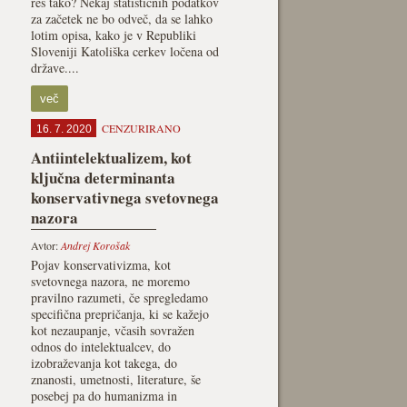
res tako? Nekaj statističnih podatkov
za začetek ne bo odveč, da se lahko
lotim opisa, kako je v Republiki
Sloveniji Katoliška cerkev ločena od
države....
več
CENZURIRANO
16. 7. 2020
Antiintelektualizem, kot
ključna determinanta
konservativnega svetovnega
nazora
Avtor:
Andrej Korošak
Pojav konservativizma, kot
svetovnega nazora, ne moremo
pravilno razumeti, če spregledamo
specifična prepričanja, ki se kažejo
kot nezaupanje, včasih sovražen
odnos do intelektualcev, do
izobraževanja kot takega, do
znanosti, umetnosti, literature, še
posebej pa do humanizma in