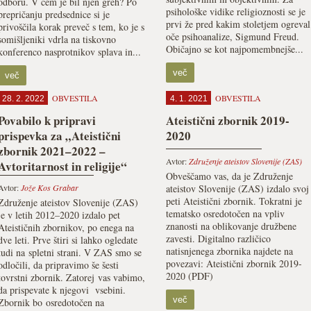
odboru. V čem je bil njen greh? Po
psihološke vidike religioznosti se je
prepričanju predsednice si je
prvi že pred kakim stoletjem ogreval
privoščila korak preveč s tem, ko je s
oče psihoanalize, Sigmund Freud.
somišljeniki vdrla na tiskovno
Običajno se kot najpomembnejše...
konferenco nasprotnikov splava in...
več
več
OBVESTILA
OBVESTILA
28. 2. 2022
4. 1. 2021
Povabilo k pripravi
Ateistični zbornik 2019-
prispevka za „Ateistični
2020
zbornik 2021–2022 –
Avtor:
Združenje ateistov Slovenije (ZAS)
Avtoritarnost in religije“
Obveščamo vas, da je Združenje
Avtor:
Jože Kos Grabar
ateistov Slovenije (ZAS) izdalo svoj
peti Ateistični zbornik. Tokratni je
Združenje ateistov Slovenije (ZAS)
tematsko osredotočen na vpliv
je v letih 2012–2020 izdalo pet
znanosti na oblikovanje družbene
Ateističnih zbornikov, po enega na
zavesti. Digitalno različico
dve leti. Prve štiri si lahko ogledate
natisnjenega zbornika najdete na
tudi na spletni strani. V ZAS smo se
povezavi: Ateistični zbornik 2019-
odločili, da pripravimo še šesti
2020 (PDF)
tovrstni zbornik. Zatorej vas vabimo,
da prispevate k njegovi vsebini.
več
Zbornik bo osredotočen na