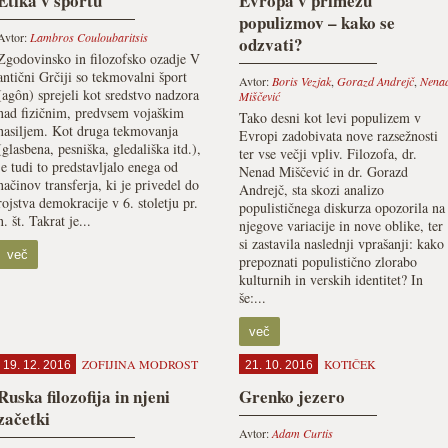
Etika v športu
Evropa v primežu
populizmov – kako se
Avtor:
Lambros Couloubaritsis
odzvati?
Zgodovinsko in filozofsko ozadje V
antični Grčiji so tekmovalni šport
Avtor:
Boris Vezjak
,
Gorazd Andrejč
,
Nena
(agôn) sprejeli kot sredstvo nadzora
Miščević
nad fizičnim, predvsem vojaškim
Tako desni kot levi populizem v
nasiljem. Kot druga tekmovanja
Evropi zadobivata nove razsežnosti
(glasbena, pesniška, gledališka itd.),
ter vse večji vpliv. Filozofa, dr.
je tudi to predstavljalo enega od
Nenad Miščević in dr. Gorazd
načinov transferja, ki je privedel do
Andrejč, sta skozi analizo
rojstva demokracije v 6. stoletju pr.
populističnega diskurza opozorila na
n. št. Takrat je...
njegove variacije in nove oblike, ter
si zastavila naslednji vprašanji: kako
več
prepoznati populistično zlorabo
kulturnih in verskih identitet? In
še:...
več
ZOFIJINA MODROST
KOTIČEK
19. 12. 2016
21. 10. 2016
Ruska filozofija in njeni
Grenko jezero
začetki
Avtor:
Adam Curtis