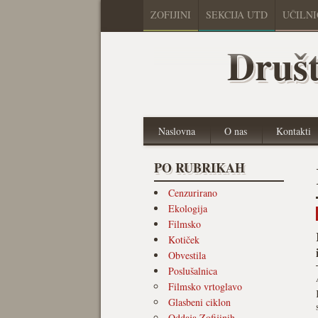
ZOFIJINI
SEKCIJA UTD
UČILN
Društ
Naslovna
O nas
Kontakti
PO RUBRIKAH
Cenzurirano
Ekologija
Filmsko
Kotiček
Obvestila
Poslušalnica
Filmsko vrtoglavo
Glasbeni ciklon
Oddaja Zofijinih