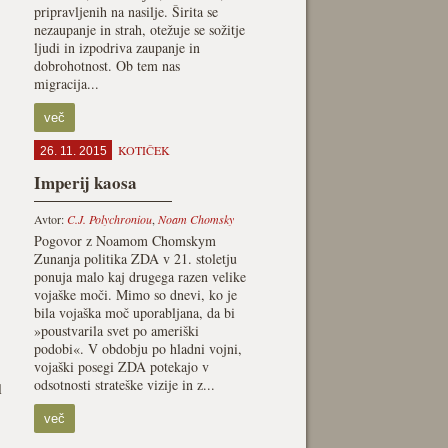
pripravljenih na nasilje. Širita se
nezaupanje in strah, otežuje se sožitje
ljudi in izpodriva zaupanje in
dobrohotnost. Ob tem nas
migracija...
več
KOTIČEK
26. 11. 2015
Imperij kaosa
Avtor:
C.J. Polychroniou
,
Noam Chomsky
Pogovor z Noamom Chomskym
Zunanja politika ZDA v 21. stoletju
.
ponuja malo kaj drugega razen velike
vojaške moči. Mimo so dnevi, ko je
bila vojaška moč uporabljana, da bi
»poustvarila svet po ameriški
podobi«. V obdobju po hladni vojni,
vojaški posegi ZDA potekajo v
odsotnosti strateške vizije in z...
l
več