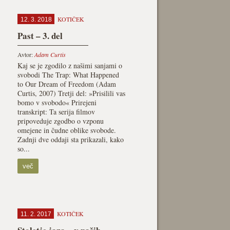
KOTIČEK
12. 3. 2018
Past – 3. del
Avtor:
Adam Curtis
Kaj se je zgodilo z našimi sanjami o
svobodi The Trap: What Happened
to Our Dream of Freedom (Adam
Curtis, 2007) Tretji del: »Prisilili vas
bomo v svobodo« Prirejeni
transkript: Ta serija filmov
pripoveduje zgodbo o vzponu
omejene in čudne oblike svobode.
Zadnji dve oddaji sta prikazali, kako
so...
več
KOTIČEK
11. 2. 2017