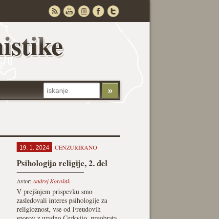
istike
CENZURIRANO
19. 1. 2024
Psihologija religije, 2. del
Avtor:
Andrej Korošak
V prejšnjem prispevku smo
zasledovali interes psihologije za
religioznost, vse od Freudovih
sporov z uradno Cerkvijo, preobrata,