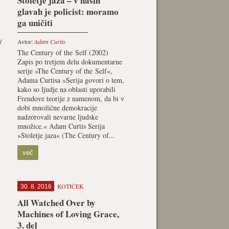
Stoletje jaza – v naših
glavah je policist: moramo
ga uničiti
d
Avtor:
Adam Curtis
The Century of the Self (2002)
Zapis po tretjem delu dokumentarne
serije »The Century of the Self«,
Adama Curtisa »Serija govori o tem,
kako so ljudje na oblasti uporabili
Freudove teorije z namenom, da bi v
dobi množične demokracije
nadzorovali nevarne ljudske
množice.« Adam Curtis Serija
»Stoletje jaza« (The Century of...
več
KOTIČEK
30. 8. 2016
All Watched Over by
Machines of Loving Grace,
3. del