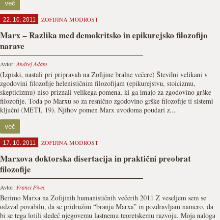
več
ZOFIJINA MODROST
22. 10. 2011
Marx – Razlika med demokritsko in epikurejsko filozofijo
narave
Avtor:
Andrej Adam
(Izpiski, nastali pri pripravah na Zofijine bralne večere) Številni velikani v
zgodovini filozofije helenističnim filozofijam (epikurejstvu, stoicizmu,
skepticizmu) niso priznali velikega pomena, ki ga imajo za zgodovino grške
filozofije. Toda po Marxu so za resnično zgodovino grške filozofije ti sistemi
ključni (METI, 19). Njihov pomen Marx uvodoma poudari z...
več
ZOFIJINA MODROST
17. 10. 2011
Marxova doktorska disertacija in praktični preobrat
filozofije
Avtor:
Franci Pivec
Berimo Marxa na Zofijinih humanističnih večerih 2011 Z veseljem sem se
odzval povabilu, da se pridružim “branju Marxa” in pozdravljam namero, da
bi se tega lotili sledeč njegovemu lastnemu teoretskemu razvoju. Moja naloga