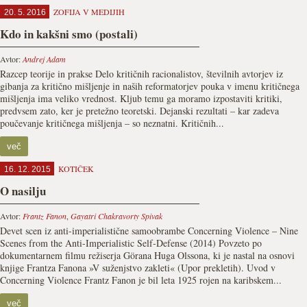
ZOFIJA V MEDIJIH
20. 5. 2016
Kdo in kakšni smo (postali)
Avtor:
Andrej Adam
Razcep teorije in prakse Delo kritičnih racionalistov, številnih avtorjev iz
gibanja za kritično mišljenje in naših reformatorjev pouka v imenu kritičnega
mišljenja ima veliko vrednost. Kljub temu ga moramo izpostaviti kritiki,
predvsem zato, ker je pretežno teoretski. Dejanski rezultati – kar zadeva
poučevanje kritičnega mišljenja – so neznatni. Kritičnih...
več
KOTIČEK
16. 12. 2015
O nasilju
Avtor:
Frantz Fanon
,
Gayatri Chakravorty Spivak
Devet scen iz anti-imperialistične samoobrambe Concerning Violence – Nine
Scenes from the Anti-Imperialistic Self-Defense (2014) Povzeto po
dokumentarnem filmu režiserja Görana Huga Olssona, ki je nastal na osnovi
knjige Frantza Fanona »V suženjstvo zakleti« (Upor prekletih). Uvod v
Concerning Violence Frantz Fanon je bil leta 1925 rojen na karibskem...
več