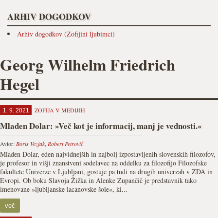
ARHIV DOGODKOV
Arhiv dogodkov (Zofijini ljubimci)
Georg Wilhelm Friedrich
Hegel
ZOFIJA V MEDIJIH
1. 9. 2021
Mladen Dolar: »Več kot je informacij, manj je vednosti.«
Avtor:
Boris Vezjak
,
Robert Petrovič
Mladen Dolar, eden najvidnejših in najbolj izpostavljenih slovenskih filozofov,
je profesor in višji znanstveni sodelavec na oddelku za filozofijo Filozofske
fakultete Univerze v Ljubljani, gostuje pa tudi na drugih univerzah v ZDA in
Evropi. Ob boku Slavoja Žižka in Alenke Zupančič je predstavnik tako
imenovane »ljubljanske lacanovske šole«, ki...
več