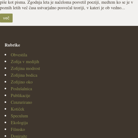
piše kot pisma. Zgodnja leta je načeloma posvetil poeziji, medtem ko se je v
poznih letih več časa ustvarjalno posvečal teoriji, v kateri je ob vedno...
več
Rubrike
Obvestila
Zofija v medijih
Zofijina modrost
Zofijina bodica
Zofijino oko
Poslušalnica
Publikacije
Cenzurirano
Kotiček
Speculum
Ekologija
Filmsko
Donirajte