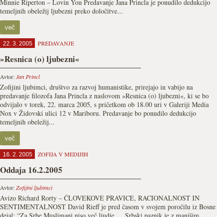
Minnie Riperton – Lovin You Predavanje Jana Princla je ponudilo dedukcijo
temeljnih obeležij ljubezni preko določitve...
več
PREDAVANJE
22. 3. 2005
»Resnica (o) ljubezni«
Avtor:
Jan Princl
Zofijini ljubimci, društvo za razvoj humanistike, prirejajo in vabijo na
predavanje filozofa Jana Princla z naslovom »Resnica (o) ljubezni«, ki se bo
odvijalo v torek, 22. marca 2005, s pričetkom ob 18.00 uri v Galeriji Media
Nox v Židovski ulici 12 v Mariboru. Predavanje bo ponudilo dedukcijo
temeljnih obeležij...
več
ZOFIJA V MEDIJIH
16. 2. 2005
Oddaja 16.2.2005
Avtor:
Zofijini ljubimci
Avizo Richard Rorty – ČLOVEKOVE PRAVICE, RACIONALNOST IN
SENTIMENTALNOST David Rieff je pred časom v svojem poročilu iz Bosne
dejal: “Za Srbe Muslimani niso več ljudje … Srbski paznik je z manjšim