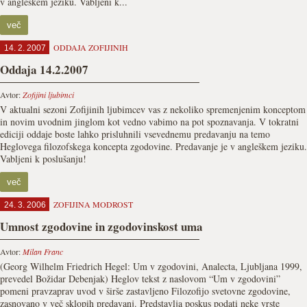
v angleškem jeziku. Vabljeni k...
več
ODDAJA ZOFIJINIH
14. 2. 2007
Oddaja 14.2.2007
Avtor:
Zofijini ljubimci
V aktualni sezoni Zofijinih ljubimcev vas z nekoliko spremenjenim konceptom
in novim uvodnim jinglom kot vedno vabimo na pot spoznavanja. V tokratni
ediciji oddaje boste lahko prisluhnili vsevednemu predavanju na temo
Heglovega filozofskega koncepta zgodovine. Predavanje je v angleškem jeziku.
Vabljeni k poslušanju!
več
ZOFIJINA MODROST
24. 3. 2006
Umnost zgodovine in zgodovinskost uma
Avtor:
Milan Franc
(Georg Wilhelm Friedrich Hegel: Um v zgodovini, Analecta, Ljubljana 1999,
prevedel Božidar Debenjak) Heglov tekst z naslovom “Um v zgodovini”
pomeni pravzaprav uvod v širše zastavljeno Filozofijo svetovne zgodovine,
zasnovano v več sklopih predavanj. Predstavlja poskus podati neke vrste