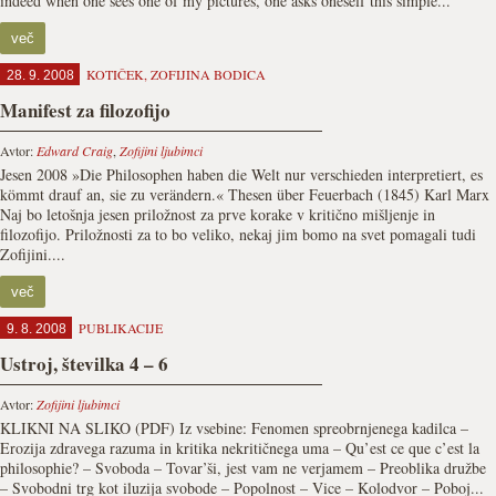
indeed when one sees one of my pictures, one asks oneself this simple...
več
KOTIČEK
,
ZOFIJINA BODICA
28. 9. 2008
Manifest za filozofijo
Avtor:
Edward Craig
,
Zofijini ljubimci
Jesen 2008 »Die Philosophen haben die Welt nur verschieden interpretiert, es
kömmt drauf an, sie zu verändern.« Thesen über Feuerbach (1845) Karl Marx
Naj bo letošnja jesen priložnost za prve korake v kritično mišljenje in
filozofijo. Priložnosti za to bo veliko, nekaj jim bomo na svet pomagali tudi
Zofijini....
več
PUBLIKACIJE
9. 8. 2008
Ustroj, številka 4 – 6
Avtor:
Zofijini ljubimci
KLIKNI NA SLIKO (PDF) Iz vsebine: Fenomen spreobrnjenega kadilca –
Erozija zdravega razuma in kritika nekritičnega uma – Qu’est ce que c’est la
philosophie? – Svoboda – Tovar’ši, jest vam ne verjamem – Preoblika družbe
– Svobodni trg kot iluzija svobode – Popolnost – Vice – Kolodvor – Poboj...