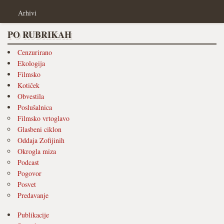
Arhivi
PO RUBRIKAH
Cenzurirano
Ekologija
Filmsko
Kotiček
Obvestila
Poslušalnica
Filmsko vrtoglavo
Glasbeni ciklon
Oddaja Zofijinih
Okrogla miza
Podcast
Pogovor
Posvet
Predavanje
Publikacije