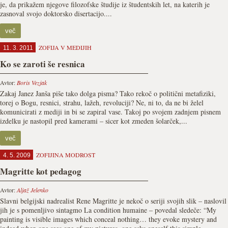
je, da prikažem njegove filozofske študije iz študentskih let, na katerih je
zasnoval svojo doktorsko disertacijo....
več
ZOFIJA V MEDIJIH
11. 3. 2011
Ko se zaroti še resnica
Avtor:
Boris Vezjak
Zakaj Janez Janša piše tako dolga pisma? Tako rekoč o politični metafiziki,
torej o Bogu, resnici, strahu, lažeh, revoluciji? Ne, ni to, da ne bi želel
komunicirati z mediji in bi se zapiral vase. Takoj po svojem zadnjem pisnem
izdelku je nastopil pred kamerami – sicer kot zmeden šolarček,...
več
ZOFIJINA MODROST
4. 5. 2009
Magritte kot pedagog
Avtor:
Aljaž Jelenko
Slavni belgijski nadrealist Rene Magritte je nekoč o seriji svojih slik – naslovil
jih je s pomenljivo sintagmo La condition humaine – povedal sledeče: “My
painting is visible images which conceal nothing… they evoke mystery and