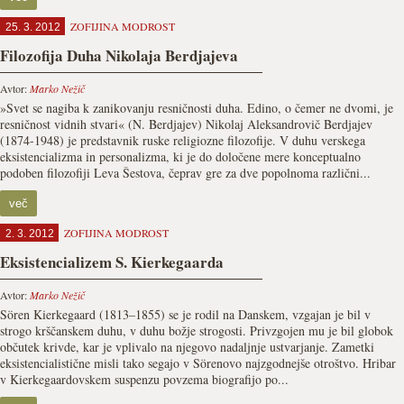
ZOFIJINA MODROST
25. 3. 2012
Filozofija Duha Nikolaja Berdjajeva
Avtor:
Marko Nežič
»Svet se nagiba k zanikovanju resničnosti duha. Edino, o čemer ne dvomi, je
resničnost vidnih stvari« (N. Berdjajev) Nikolaj Aleksandrovič Berdjajev
(1874-1948) je predstavnik ruske religiozne filozofije. V duhu verskega
eksistencializma in personalizma, ki je do določene mere konceptualno
podoben filozofiji Leva Šestova, čeprav gre za dve popolnoma različni...
več
ZOFIJINA MODROST
2. 3. 2012
Eksistencializem S. Kierkegaarda
Avtor:
Marko Nežič
Sören Kierkegaard (1813–1855) se je rodil na Danskem, vzgajan je bil v
strogo krščanskem duhu, v duhu božje strogosti. Privzgojen mu je bil globok
občutek krivde, kar je vplivalo na njegovo nadaljnje ustvarjanje. Zametki
eksistencialistične misli tako segajo v Sörenovo najzgodnejše otroštvo. Hribar
v Kierkegaardovskem suspenzu povzema biografijo po...