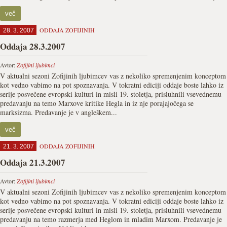
več
ODDAJA ZOFIJINIH
28. 3. 2007
Oddaja 28.3.2007
Avtor:
Zofijini ljubimci
V aktualni sezoni Zofijinih ljubimcev vas z nekoliko spremenjenim konceptom
kot vedno vabimo na pot spoznavanja. V tokratni ediciji oddaje boste lahko iz
serije posvečene evropski kulturi in misli 19. stoletja, prisluhnili vsevednemu
predavanju na temo Marxove kritike Hegla in iz nje porajajočega se
marksizma. Predavanje je v angleškem...
več
ODDAJA ZOFIJINIH
21. 3. 2007
Oddaja 21.3.2007
Avtor:
Zofijini ljubimci
V aktualni sezoni Zofijinih ljubimcev vas z nekoliko spremenjenim konceptom
kot vedno vabimo na pot spoznavanja. V tokratni ediciji oddaje boste lahko iz
serije posvečene evropski kulturi in misli 19. stoletja, prisluhnili vsevednemu
predavanju na temo razmerja med Heglom in mladim Marxom. Predavanje je