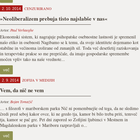
CENZURIRANO
2. 10. 2014
»Neoliberalizem prebuja tisto najslabše v nas«
Avtor:
Paul Verhaeghe
Ekonomski sistem, ki nagrajuje psihopatske osebnostne lastnosti je spremenil
našo etiko in osebnosti Nagibamo se k temu, da svoje identitete dojemamo kot
stabilne in večinoma izolirane od zunanjih sil. Toda več desetletij raziskovanja
in terapevtske prakse so me prepričale, da imajo gospodarske spremembe
močen vpliv tako na naše vrednote...
več
ZOFIJA V MEDIJIH
2. 9. 2014
Vem, da nič ne vem
Avtor:
Bojan Tomažič
… s filozofi v mariborskem parku Nič ni pomembnejše od tega, da ne sledimo
čredi pred seboj kakor ovce, ki ne gredo tja, kamor bi bilo treba priti, temveč
tja, kamor se pač gre. Pet dni zapored so Zofijini ljubimci v Mestnem in
Magdalenskem parku v Mariboru razpravljali o...
več