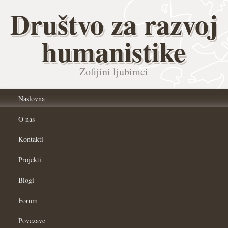
Društvo za razvoj
humanistike
Zofijini ljubimci
Naslovna
O nas
Kontakti
Projekti
Blogi
Forum
Povezave