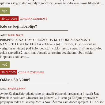
splošno kategorialno ogrodje zgodovine, kakor se le-to kaže skozi filozofsko...
več
ZOFIJINA MODROST
30. 12. 2005
Kdo se boji filozofije?
Avtor:
Tomaž Herga
PRISPEVEK NA TEMO FILOZOFIJA KOT COKLA ZNANOSTI
NAMESTO UVODA: COKLA cokla -e ž (o) 1. zavora, ki je obešena na
verigo in se vtakne pod kolo: podložiti coklo; pren., ekspr. ti si mu za coklo;
cokla napredka 2. nav. mn. obuvalo z lesenim podplatom: obuti cokle;
klopotati s coklami;...
več
ODDAJA ZOFIJINIH
30. 3. 2005
Oddaja 30.3.2005
Avtor:
Zofijini ljubimci
Avizo Za današnjo oddajo smo pripravili posnetek predavanja filozofa Jana
Princla z naslovom »Resnica (o) ljubezni«, ki smo ga Zofijini pripravili v
prejšnjem tednu v Galeriji Media Nox. Želimo vam dober sprejem. GLASBA: