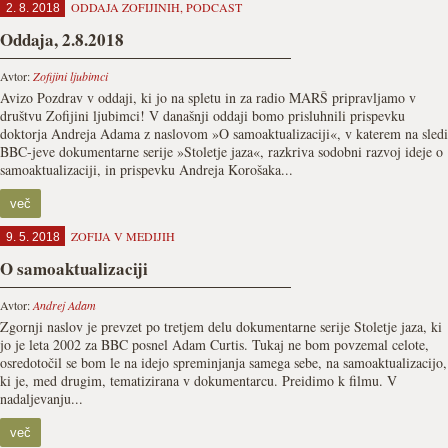
ODDAJA ZOFIJINIH
,
PODCAST
2. 8. 2018
Oddaja, 2.8.2018
Avtor:
Zofijini ljubimci
Avizo Pozdrav v oddaji, ki jo na spletu in za radio MARŠ pripravljamo v
društvu Zofijini ljubimci! V današnji oddaji bomo prisluhnili prispevku
doktorja Andreja Adama z naslovom »O samoaktualizaciji«, v katerem na sledi
BBC-jeve dokumentarne serije »Stoletje jaza«, razkriva sodobni razvoj ideje o
samoaktualizaciji, in prispevku Andreja Korošaka...
več
ZOFIJA V MEDIJIH
9. 5. 2018
O samoaktualizaciji
Avtor:
Andrej Adam
Zgornji naslov je prevzet po tretjem delu dokumentarne serije Stoletje jaza, ki
jo je leta 2002 za BBC posnel Adam Curtis. Tukaj ne bom povzemal celote,
osredotočil se bom le na idejo spreminjanja samega sebe, na samoaktualizacijo,
ki je, med drugim, tematizirana v dokumentarcu. Preidimo k filmu. V
nadaljevanju...
več