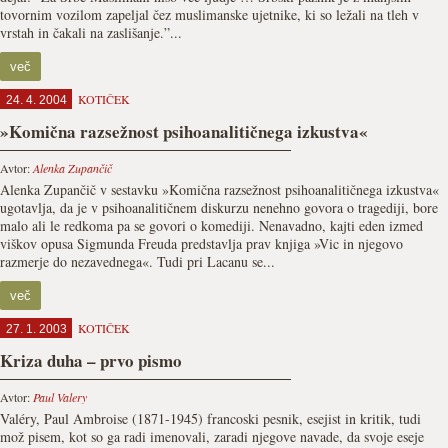
tovornim vozilom zapeljal čez muslimanske ujetnike, ki so ležali na tleh v
vrstah in čakali na zaslišanje.”...
več
KOTIČEK
24. 4. 2004
»Komična razsežnost psihoanalitičnega izkustva«
Avtor:
Alenka Zupančič
Alenka Zupančič v sestavku »Komična razsežnost psihoanalitičnega izkustva«
ugotavlja, da je v psihoanalitičnem diskurzu nenehno govora o tragediji, bore
malo ali le redkoma pa se govori o komediji. Nenavadno, kajti eden izmed
viškov opusa Sigmunda Freuda predstavlja prav knjiga »Vic in njegovo
razmerje do nezavednega«. Tudi pri Lacanu se...
več
KOTIČEK
27. 1. 2003
Kriza duha – prvo pismo
Avtor:
Paul Valery
Valéry, Paul Ambroise (1871-1945) francoski pesnik, esejist in kritik, tudi
mož pisem, kot so ga radi imenovali, zaradi njegove navade, da svoje eseje