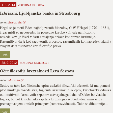
ZOFIJINA BODICA
1. 8. 2014
Izbrisani, Ljubljanska banka in Strasbourg
Avtor:
Branko Gerlič
Hegel se je motil Eden najbolj znanih filozofov, G.W.F.Hegel (1770 – 1831),
čigar misli so neposredno in posredno krepko vplivale na filozofijo
naslednikov, je živel v času nastajanja države kot pravne institucije.
Razumljivo, da je kot zagovornik procesov, razumljenih kot napredek, zlasti v
svojem delu “Osnovne črte filozofije prava”...
več
ZOFIJINA MODROST
28. 9. 2012
Očrt filozofije breztalnosti Leva Šestova
Avtor:
Marko Nežič
Šestov se tako kot Nietzsche upira vsakršni filozofski učenosti, ki mu pomeni
plod umskega rokodelstva, logičnih izračunov in sklepov, kar človeka odmika
od intuitivnih, kreativnih vzponov ustvarjalnega duha. »Dokler bo vladala
logika, bo pot k metafiziki zaprta.« Brezmejno svobodo doživimo šele s
premagovanjem umskih principov (samorazvidnosti). Tako so dihotomije...
več