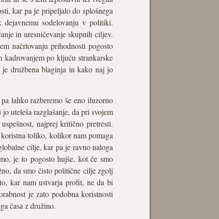
sti, kar pa je pripeljalo do splošnega
 dejavnemu sodelovanju v politiki.
­nje in uresničevanje skupnih ciljev.
nem načrtovanju prihodnosti pogosto
in kadrovanjem po ključu strankarske
je družbena blaginja in kako naj jo
, pa lahko razberemo še eno iluzorno
 jo uteleša razglašanje, da pri svojem
spešnost, najprej kritično pretresti.
r koristna toliko, kolikor nam pomaga
globalne cilje, kar pa je ravno naloga
damo, je to pogosto hujše, kot če smo
no, da smo čisto politične cilje zgolj
to, kar nam ustvarja profit, ne da bi
orabnost je zato podobna koristnosti
ga časa z družino.