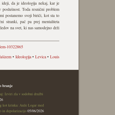
deji, da je ideologija nekaj, kar je
v poslušnost. Toda resnični problem
i postanemo svoji biriči, kot sta to
ni stranki, pač pa prej mentaliteta
gledov na svet, ki nas samodejno drži
ajdem-10322865
Fašizem
•
Ideologija
•
Levica
•
Louis
o branje
aj: Izviri zla v sodobni družbi
26
g kot krinka: Anže Logar med
 in depolarizacijo
05/06/2026