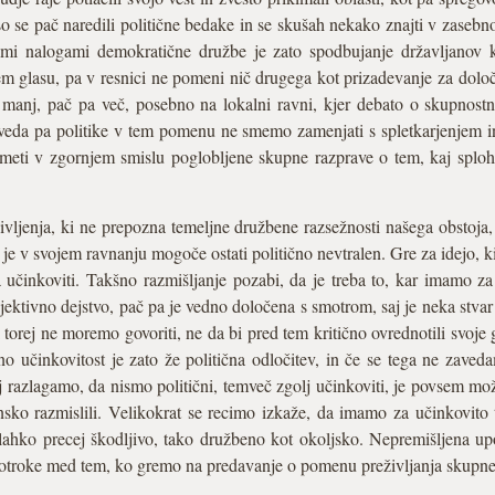
o se pač naredili politične bedake in se skušah nekako znajti v zasebno
i nalogami demokratične družbe je zato spodbujanje državljanov k
em glasu, pa v resnici ne pomeni nič drugega kot prizadevanje za določa
 manj, pač pa več, posebno na lokalni ravni, kjer debato o skupnost
 Seveda pa politike v tem pomenu ne smemo zamenjati s spletkarjenjem 
meti v zgornjem smislu poglobljene skupne razprave o tem, kaj sploh 
življenja, ki ne prepozna temeljne družbene razsežnosti našega obstoja
 je v svojem ravnanju mogoče ostati politično nevtralen. Gre za idejo, ki
učinko­viti. Takšno razmišljanje pozabi, da je treba to, kar imamo za u
jektivno dejstvo, pač pa je vedno določena s smotrom, saj je neka stva
ti torej ne moremo govoriti, ne da bi pred tem kritično ovrednotili svoje 
o učinkovi­tost je zato že politična odločitev, in če se tega ne zave
ej razlagamo, da nismo politični, temveč zgolj učinkovi­ti, je povsem mož
nsko razmislili. Velikokrat se recimo izkaže, da imamo za učinkovito 
 lahko precej škodljivo, tako družbeno kot okoljsko. Nepremi­šljena up
 otroke med tem, ko gremo na predavanje o pomenu preživljanja skupne