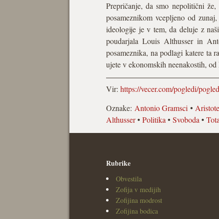
Prepričanje, da smo nepolitični že,
posameznikom vcepljeno od zunaj, r
ideologije je v tem, da deluje z na
poudarjala Louis Althusser in Anto
posameznika, na podlagi katere ta ra
ujete v ekonomskih neenakostih, od k
Vir:
https://vecer.com/pogledi/pog
Oznake:
Antonio Gramsci
•
Aristote
Althusser
•
Politika
•
Svoboda
•
Tota
Rubrike
Obvestila
Zofija v medijih
Zofijina modrost
Zofijina bodica