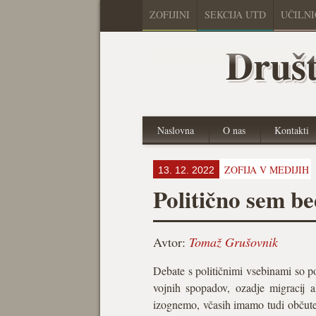
ZOFIJINI
SEKCIJA UTD
UČILN
Društ
Naslovna
O nas
Kontakti
ZOFIJA V MEDIJIH
13. 12. 2022
Politično sem b
Avtor:
Tomaž Grušovnik
Debate s političnimi vsebinami so po
vojnih spopadov, ozadje migracij a
izognemo, včasih imamo tudi občute