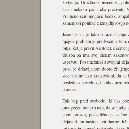
življenju. Družbeno pismenost, poln
časih nekako pač treba preživeti. 
Politično sem mogoče bedak, ampak z
zamenjavi politike z iznajdljivostjo n
Jasno je, da je takšno razmišljanj
njegov problem je predvsem v tem, d
bitja, kot je pravil Aristotel, s čem
družba pa ima svoj sistem zakonov, 
uspevati. Posamezniki s svojimi deja
prvo, je državlja­nom dobro življen
sicer nismo tako kratkovidni, da ne 
posledico nevednosti lahko razume
sistema.
Tak beg pred svobodo, ki nas poziv
omogočen ravno s tem, da se ljudje 
javni prostor, posledično pa začn
dejavnik za nastop avtoritarne drž
fašizma je namreč pokazala, da so ljud