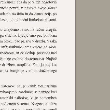
retkanost, češ da je v teh negotovih
nost povzel v naslovu svoje satire:
datno razširila in da danes želje po
časih tudi politični funkcionarji sami.
sto znajdemo ravno na račun drugih,
ga sistema. Ljudje smo pač politična
nem otoku, pač pa živi v družbi. Vsaka
 infrastrukturo, brez katere ne more
ivičnosti, in če slednja prevlada nad
ačenjajo osebno dostojanstvo. Najbrž
z družben, utopična. Zato jo prej kot
as za branjenje vrednot družbenega
istemov, saj je vznik totalitarizma
umikanjem v zasebnost se namreč krči
-ameriški psiholog, ki je pomemben
 družbenem sistemu. Njegova analiza
ili in se s tem izpostavili ter tvegali