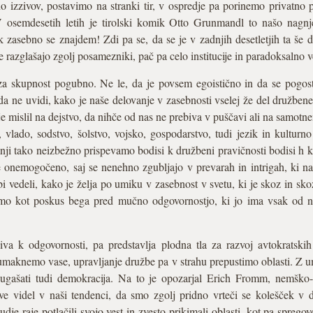
o izzivov, postavimo na stranki tir, v ospredje pa porinemo privatno p
V osemdesetih letih je tirolski komik Otto Grunmandl to našo nagnje
asebno se znajdem! Zdi pa se, da se je v zadnjih desetletjih ta še do
e razglašajo zgolj posamezniki, pač pa celo institucije in paradoksalno v
e za skupnost pogubno. Ne le, da je povsem egoistično in da se pogo
a ne uvidi, kako je naše delovanje v zasebnosti vselej že del družbene
er je mislil na dejstvo, da nihče od nas ne prebiva v puščavi ali na samot
vlado, sodstvo, šolstvo, vojsko, gospodarstvo, tudi jezik in kulturno
nji tako neizbežno prispevamo bodisi k družbeni pravičnosti bodisi h kr
je onemogočeno, saj se nenehno zgubljajo v prevarah in intrigah, ki n
bi vedeli, kako je želja po umiku v zasebnost v svetu, ki je skoz in sko
mo kot poskus bega pred mučno odgovornostjo, ki jo ima vsak od n
a k odgovornosti, pa predstavlja plodna tla za razvoj avtokratskih s
umaknemo vase, upravljanje družbe pa v strahu prepustimo oblasti. Z 
e ugašati tudi demokracija. Na to je opozarjal Erich Fromm, nemško
ave videl v naši tendenci, da smo zgolj pridno vrteči se kolešček v
je raje potlačili svojo vest in zvesto prikimali oblasti, kot pa spregovor