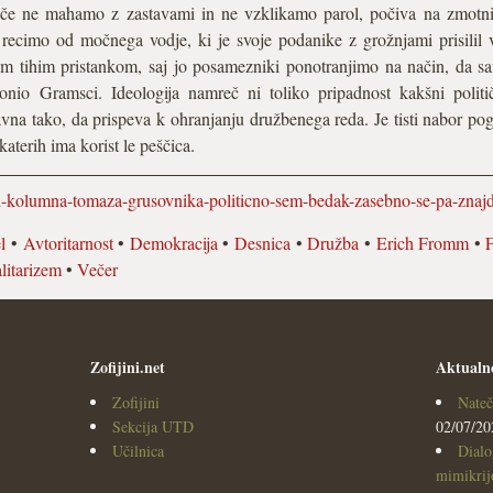
 če ne mahamo z zastavami in ne vzklika­mo parol, počiva na zmotni i
ecimo od močne­ga vodje, ki je svoje podanike z grožnjami prisilil 
šim tihim pristankom, saj jo posamezniki ponotranjimo na način, da sam
nio Gramsci. Ideologija namreč ni toliko pripadnost kakšni politič
vna tako, da prispeva k ohranjanju družbenega reda. Je tisti nabor po
aterih ima korist le peščica.
led-kolumna-tomaza-grusovnika-politicno-sem-bedak-zasebno-se-pa-zn
l
•
Avtoritarnost
•
Demokracija
•
Desnica
•
Družba
•
Erich Fromm
•
litarizem
•
Večer
Zofijini.net
Aktualn
Zofijini
Nateč
Sekcija UTD
02/07/20
Učilnica
Dialo
mimikrijo