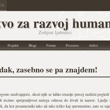
ICA
vo za razvoj human
Zofijini ljubimci
Projekti
Blogi
Forum
Povezave
Arhivi
edak, zasebno se pa znajdem!
gosto razdvajajoče, skozi njih se lahko izrazijo precej različni pogledi
li recimo sprejemljivost našega odnosa do živali in narave. Ljudje
k, da kot posamezniki tako ali tako težko kaj spremenimo, zato se ra