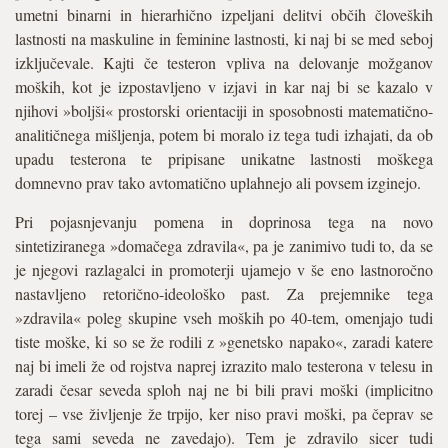
umetni binarni in hierarhično izpeljani delitvi občih človeških
lastnosti na maskuline in feminine lastnosti, ki naj bi se med seboj
izključevale. Kajti če testeron vpliva na delovanje možganov
moških, kot je izpostavljeno v izjavi in kar naj bi se kazalo v
njihovi »boljši« prostorski orientaciji in sposobnosti matematično-
analitičnega mišljenja, potem bi moralo iz tega tudi izhajati, da ob
upadu testerona te pripisane unikatne lastnosti moškega
domnevno prav tako avtomatično uplahnejo ali povsem izginejo.
Pri pojasnjevanju pomena in doprinosa tega na novo
sintetiziranega »domačega zdravila«, pa je zanimivo tudi to, da se
je njegovi razlagalci in promoterji ujamejo v še eno lastnoročno
nastavljeno retorično-ideološko past. Za prejemnike tega
»zdravila« poleg skupine vseh moških po 40-tem, omenjajo tudi
tiste moške, ki so se že rodili z »genetsko napako«, zaradi katere
naj bi imeli že od rojstva naprej izrazito malo testerona v telesu in
zaradi česar seveda sploh naj ne bi bili pravi moški (implicitno
torej – vse življenje že trpijo, ker niso pravi moški, pa čeprav se
tega sami seveda ne zavedajo). Tem je zdravilo sicer tudi