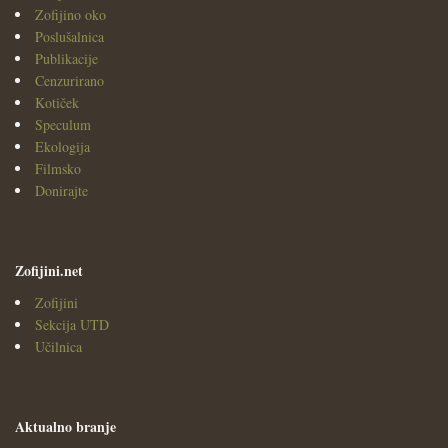
Zofijino oko
Poslušalnica
Publikacije
Cenzurirano
Kotiček
Speculum
Ekologija
Filmsko
Donirajte
Zofijini.net
Zofijini
Sekcija UTD
Učilnica
Aktualno branje