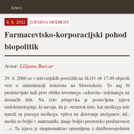
Arhivi
ZOFIJINA MODROST
6. 6. 2011
Farmacevtsko-korporacijski pohod
biopolitik
Avtor:
Lilijana Burcar
29. 4. 2006 so v televizijskih poročilih na SLO1 ob 17.00 objavili
vest o sintentizaciji testerona na Slovenskem. To naj bi
predstavljalo tudi prvo obliko tovrstnega »zdravila« izdelanega na
domačih tleh. Na čelo prispevka je postavljena izjava
endokrinologinje, ki navaja, da je »testeron tisto, kar moškega šele
naredi za pravega moškega; vpliva na delovanje možganov, itd.;
moški so boljši v matematiki, imajo boljšo prostorsko predstavnost
…«. Ta izjava je simptomatično opremljena z družbenospolnimi