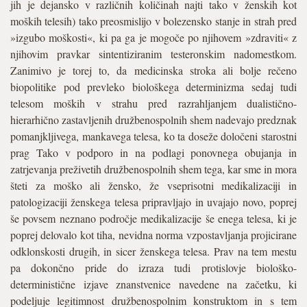
jih je dejansko v različnih količinah najti tako v ženskih kot
moških telesih) tako preosmislijo v bolezensko stanje in strah pred
»izgubo moškosti«, ki pa ga je mogoče po njihovem »zdraviti« z
njihovim pravkar sintentiziranim testeronskim nadomestkom.
Zanimivo je torej to, da medicinska stroka ali bolje rečeno
biopolitike pod prevleko biološkega determinizma sedaj tudi
telesom moških v strahu pred razrahljanjem dualistično-
hierarhično zastavljenih družbenospolnih shem nadevajo predznak
pomanjkljivega, mankavega telesa, ko ta doseže določeni starostni
prag Tako v podporo in na podlagi ponovnega obujanja in
zatrjevanja preživetih družbenospolnih shem tega, kar sme in mora
šteti za moško ali žensko, že vseprisotni medikalizaciji in
patologizaciji ženskega telesa pripravljajo in uvajajo novo, poprej
še povsem neznano področje medikalizacije še enega telesa, ki je
poprej delovalo kot tiha, nevidna norma vzpostavljanja projicirane
odklonskosti drugih, in sicer ženskega telesa. Prav na tem mestu
pa dokončno pride do izraza tudi protislovje biološko-
deterministične izjave znanstvenice navedene na začetku, ki
podeljuje legitimnost družbenospolnim konstruktom in s tem