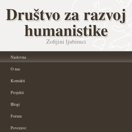
Društvo za razvoj
humanistike
Zofijini ljubimci
Naslovna
O nas
Kontakti
Projekti
Blogi
Forum
Povezave