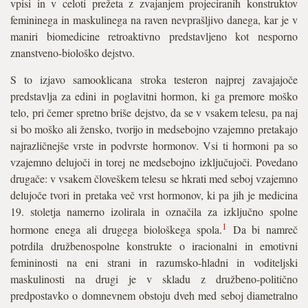
vpisi in v celoti prežeta z zvajanjem projeciranih konstruktov
femininega in maskulinega na raven nevprašljivo danega, kar je v
maniri biomedicine retroaktivno predstavljeno kot nesporno
znanstveno-biološko dejstvo.
S to izjavo samooklicana stroka testeron najprej zavajajoče
predstavlja za edini in poglavitni hormon, ki ga premore moško
telo, pri čemer spretno briše dejstvo, da se v vsakem telesu, pa naj
si bo moško ali žensko, tvorijo in medsebojno vzajemno pretakajo
najrazličnejše vrste in podvrste hormonov. Vsi ti hormoni pa so
vzajemno delujoči in torej ne medsebojno izključujoči. Povedano
drugače: v vsakem človeškem telesu se hkrati med seboj vzajemno
delujoče tvori in pretaka več vrst hormonov, ki pa jih je medicina
19. stoletja namerno izolirala in označila za izključno spolne
1
hormone enega ali drugega biološkega spola.
Da bi namreč
potrdila družbenospolne konstrukte o iracionalni in emotivni
femininosti na eni strani in razumsko-hladni in voditeljski
maskulinosti na drugi je v skladu z družbeno-politično
predpostavko o domnevnem obstoju dveh med seboj diametralno