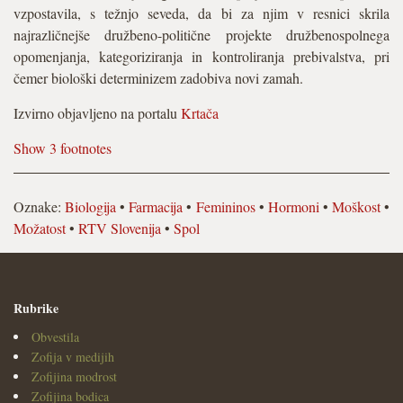
vzpostavila, s težnjo seveda, da bi za njim v resnici skrila
najrazličnejše družbeno-politične projekte družbenospolnega
opomenjanja, kategoriziranja in kontroliranja prebivalstva, pri
čemer biološki determinizem zadobiva novi zamah.
Izvirno objavljeno na portalu
Krtača
Show 3 footnotes
Oznake:
Biologija
•
Farmacija
•
Femininos
•
Hormoni
•
Moškost
•
Možatost
•
RTV Slovenija
•
Spol
Rubrike
Obvestila
Zofija v medijih
Zofijina modrost
Zofijina bodica