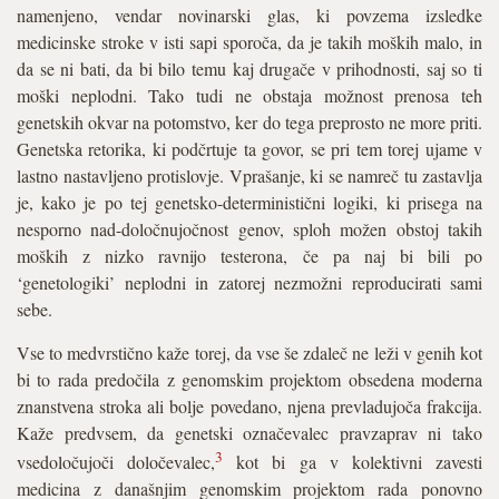
namenjeno, vendar novinarski glas, ki povzema izsledke
medicinske stroke v isti sapi sporoča, da je takih moških malo, in
da se ni bati, da bi bilo temu kaj drugače v prihodnosti, saj so ti
moški neplodni. Tako tudi ne obstaja možnost prenosa teh
genetskih okvar na potomstvo, ker do tega preprosto ne more priti.
Genetska retorika, ki podčrtuje ta govor, se pri tem torej ujame v
lastno nastavljeno protislovje. Vprašanje, ki se namreč tu zastavlja
je, kako je po tej genetsko-deterministični logiki, ki prisega na
nesporno nad-določnujočnost genov, sploh možen obstoj takih
moških z nizko ravnijo testerona, če pa naj bi bili po
‘genetologiki’ neplodni in zatorej nezmožni reproducirati sami
sebe.
Vse to medvrstično kaže torej, da vse še zdaleč ne leži v genih kot
bi to rada predočila z genomskim projektom obsedena moderna
znanstvena stroka ali bolje povedano, njena prevladujoča frakcija.
Kaže predvsem, da genetski označevalec pravzaprav ni tako
3
vsedoločujoči določevalec,
kot bi ga v kolektivni zavesti
medicina z današnjim genomskim projektom rada ponovno