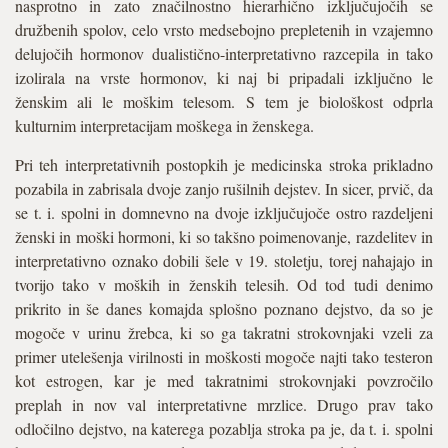
nasprotno in zato značilnostno hierarhično izključujočih se
družbenih spolov, celo vrsto medsebojno prepletenih in vzajemno
delujočih hormonov dualistično-interpretativno razcepila in tako
izolirala na vrste hormonov, ki naj bi pripadali izključno le
ženskim ali le moškim telesom. S tem je biološkost odprla
kulturnim interpretacijam moškega in ženskega.
Pri teh interpretativnih postopkih je medicinska stroka prikladno
pozabila in zabrisala dvoje zanjo rušilnih dejstev. In sicer, prvič, da
se t. i. spolni in domnevno na dvoje izključujoče ostro razdeljeni
ženski in moški hormoni, ki so takšno poimenovanje, razdelitev in
interpretativno oznako dobili šele v 19. stoletju, torej nahajajo in
tvorijo tako v moških in ženskih telesih. Od tod tudi denimo
prikrito in še danes komajda splošno poznano dejstvo, da so je
mogoče v urinu žrebca, ki so ga takratni strokovnjaki vzeli za
primer utelešenja virilnosti in moškosti mogoče najti tako testeron
kot estrogen, kar je med takratnimi strokovnjaki povzročilo
preplah in nov val interpretativne mrzlice. Drugo prav tako
odločilno dejstvo, na katerega pozablja stroka pa je, da t. i. spolni